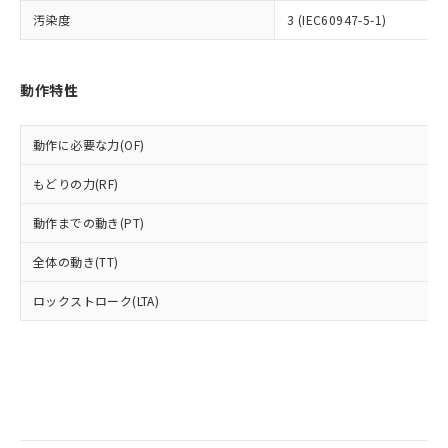
当社は規制貨物を破棄する場合は、完
ル) (DEHP)(別名：DOP) 1000ppm以下、フタル酸ブチ
正式な納期状況および標準価格はお客
ル類) : 1000ppm、
汚染度
3 (IEC60947-5-1)
ルベンジル（BBP） 1000ppm以下、フタル酸ジブチル
全に破砕するなど、違法に輸出されな
DBP(フタル酸ジブチル) : 1000ppm、 DIBP(フタル酸ジ
様のお取引先、またはお客様担当のオ
（DBP） 1000ppm以下、フタル酸ジイソブチル
イソブチル) : 1000ppm、 BBP(フタル酸ブチルベンジ
△
一定数には満たないが在庫あり
いよう必要な手段を講じます。
ムロン制御機器販売店・当社販売員に
(DIBP) 1000ppm以下
ル) : 1000ppm、
当社は貴社製品を、核兵器、ミサイ
但し、RoHS指令で産業用監視および制御機器に対する
DEHP(フタル酸ビス(2-エチルヘキシル)) : 1000ppm
ご相談ください。
適用除外項目は除く。
ル、化学兵器、生物兵器またはその他
動作特性
－
在庫なし(最新の在庫状況につ
オムロン制御機器販売店や当社販売拠
フタル酸エステル類の４物質については閾値を超える意
武器並びにこれらの製造装置等に一切
いては、お客様のお取引先、ま
図的な使用がないことを確認しています。
点は「
販売ネットワーク
」をご確認
※2 環境保護使用期限
使用いたしません。
たはお客様担当のオムロン制御
ください。
動作に必要な力(OF)
当社は、貴社製品を第三者に販売する
機器販売店・当社販売員にご確
在庫状況および標準価格結果を当社の
※2 対応予定月
「ｅ」：有害物質（10物質）のすべてが基
場合は、上記1、2および3の内容を当
認ください)
事前の承諾なく第三者に漏洩または開
もどりの力(RF)
準値以下であることを示します。
該第三者に通知します。また当社は、
示しないようお願いします。
部品在庫の切り替え状況などにより、予定
「10」：通常の使用状況下において有害物
販売先および販売に係わる関係者が違
マイパーツ機能（部品リスト作成サー
空
受注生産機種、また在庫状況の
動作までの動き(PT)
月が前後することがあります。
質が外部に漏えいし、環境に深刻な影響を
法に輸出するおそれがある場合は、取
ビス）をご利用いただくには、I-Web
白
情報を公開していない機種
及ぼさない年数を意味します。
り引きをいたしません。
メンバーズにご登録されている必要が
全体の動き(TT)
「－」：未確認です。当社販売部門へお問
あります。
い合わせください。
ロックストローク(LTA)
お客様が当ウェブサイト上で当社にご
※3 非含有証明書ダウンロード
登録された部品リストについて、当社
および当社の共同利用者が、当社の製
下記の非含有証明書をダウンロードするこ
品・サービスに関するお客様との取
とができます。
合意する
キャンセル
引・商談に必要な範囲で利用すること
をご了承ください。
EU RoHS指令（10物質）の非含有証明書
※当社の共同利用者とは、
"個人情報
51物質の非含有証明書（当社基準）