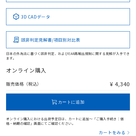
No
No
No
No
中国 RoHS表
※1 ※2
3D CADデータ
この製品の規格認証/適合状況ページへ
Pb
Hg
Cd
Cr(VI)
その他の認証はこちらのページからご検索ください
該非判定見解書/項目別対比表
X
O
O
O
日本の外為法に基づく該非判定、およびEAR再輸出規制に関する見解が入手でき
ます。
"対応済み"や非含有の記載がされた商品であっても、流通
在庫等で未対応品が混在する可能性があります。
オンライン購入
非含有品が必要な際は、弊社営業部門もしくは販売店へお
問い合わせください。
¥ 4,340
販売価格（税込）
この製品のRoHS/REACH対応状況ページへ
カートに追加
オンライン購入における出荷予定日は、カートに追加～「ご購入手続き：価
格・納期の確認」画面にてご確認ください。
カートをみる