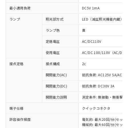
最小適用負荷
DC5V 1mA
ランプ
照光部方式
LED（減圧照光機能内蔵）
ランプ色
黄
定格電圧
AC/DC110V
使用電圧
AC/DC 100/110V（AC/DC 
接点定格
接点構成
2c
開閉能力(AC)
抵抗負荷: AC125V 5A/AC250
開閉能力(DC)
抵抗負荷: DC30V 3A
開閉能力説明
測定条件: 無振動・無衝撃状態
端子仕様
クイックコネクタ
※1 対応状況
許容操作頻度
電気的: 最大20回/分(セッ
対応済み：EU RoHS指令（10物質）の
機械的: 最大60回/分(セッ