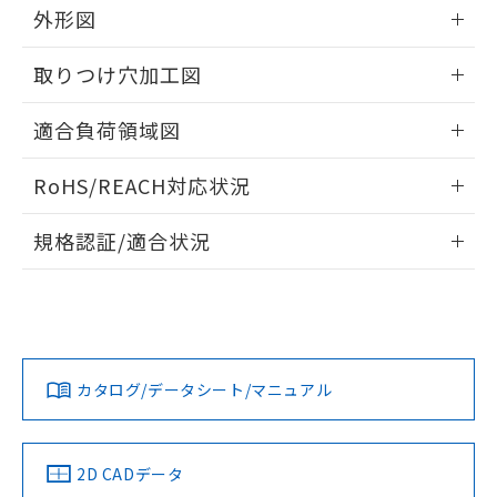
の共同利用に関して"
の「1.共同利
外形図
※本証明書は発行日時点で非含有を証明す
用者の範囲」に記載されている法人を
るもので、過去に遡って非含有を証明する
指します。
情報更新：2026/05/21
ものではありません。
取りつけ穴加工図
また、RoHS指令のフタル酸エステル類４
物質の対応では、対応完了までの期間は出
情報更新：2026/05/21
適合負荷領域図
荷製品に未対応品が混在することから備考
欄に対応日を記載しておりました。
情報更新：2026/05/21
既に当社にて対応品への在庫切替を完了
RoHS/REACH対応状況
していることから、特段のことがない限
情報更新：2026/7/29
り、2022年1月12日より割愛しておりま
規格認証/適合状況
す。
EU RoHS
注意事項・凡例
UL認証
CSA認証
CEマーキング
No
No
Yes
対応状況
対応予定月
※1
※2
カタログ/データシート/マニュアル
対応済み
LR型式承認
DNV型式承認
BV型式承認
KR型式承
（イギリス
（ノルウェー
（フランス
（韓国
船舶規格）
船舶規格）
船舶規格）
船舶規格
中国 RoHS
注意事項・凡例
2D CADデータ