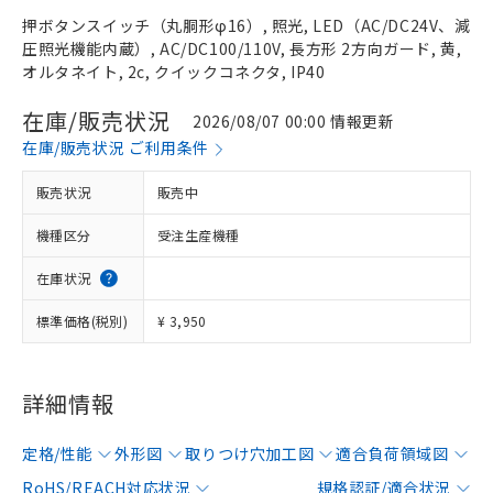
押ボタンスイッチ（丸胴形φ16）, 照光, LED（AC/DC24V、減
圧照光機能内蔵）, AC/DC100/110V, 長方形 2方向ガード, 黄,
オルタネイト, 2c, クイックコネクタ, IP40
在庫/販売状況
2026/08/07 00:00 情報更新
在庫/販売状況 ご利用条件
販売状況
販売中
機種区分
受注生産機種
在庫状況
標準価格(税別)
¥ 3,950
詳細情報
定格/性能
外形図
取りつけ穴加工図
適合負荷領域図
RoHS/REACH対応状況
規格認証/適合状況