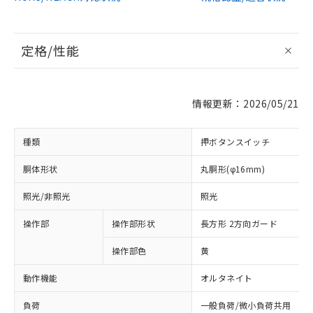
定格/性能
情報更新：2026/05/21
種類
押ボタンスイッチ
胴体形状
丸胴形(φ16mm)
照光/非照光
照光
操作部
操作部形状
長方形 2方向ガード
操作部色
黄
動作機能
オルタネイト
負荷
一般負荷/微小負荷共用