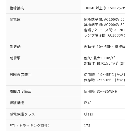
非含有に対応した製品が提供可能な商品で
絶縁抵抗
す。
100MΩ以上 (DC500Vメガ)
対応予定：EU RoHS指令（10物質）の非含
ご利用条件
耐電圧
同極端子間: AC1000V 50/60
有に対応した製品に切り替える予定のある
異極端子間: AC2000V 50/60
商品です。
各端子とアース間: AC2000V 5
対応予定なし：EU RoHS指令（10物質）の
ランプ端子間: AC1000V 50
以下の条件をお読みいただき、同意のうえ
非含有に非対応の商品で、対応品を出す予
ご利用ください。
定はありません。
耐振動
誤動作: 10～55Hz 複振幅 1
調査・確認中：EU RoHS指令（10物質）の
本サービスは、当社制御機器事業取扱
※1 中国RoHS○×表
非含有の対応状況を調査中または確認中の
2
耐衝撃
耐久: 最大500m/s
商品の当社在庫状況および標準価格
2
商品です。
誤動作: 最大150m/s
(誤動作
(税抜)を提供させていただくもので
「○」：最大均質材料含有率が中国RoHSの
非該当品：ライセンス料など無形物で、有
す。
周囲温度範囲
基準値以下であることを示します。
使用時: -10～55℃ (ただ
害物質有無と関係のない商品です。
当社制御機器事業取扱商品の中には、
保存時: -25～65℃ (ただ
「×」：最大均質材料含有率が中国RoHSの
仕入先様の事情により、非含有部品として
本サービスの対象外となる商品もある
基準値を超えていることを示します。
いたものが、含有品と判明した場合などや
当社は、これら貴社製品のうち、外国
ことをご了承ください。
周囲湿度範囲
使用時: 35～85%RH
「－」：未確認です。当社販売部門へお問
むを得ず変更することがあります。
為替および外国貿易法に定める商品
在庫状況および標準価格照会結果は、
い合わせください。
（以下｢規制貨物等」という）を輸出
保護構造
IP40
記載している更新日時点での社内デー
*EU RoHS指令（10物質）：
または国外への提供する場合は、日本
記
タに基づき作成されるものであり、閲
説明
鉛(Pb) 1000ppm以下、 水銀(Hg) 1000ppm以下、 カド
*中国RoHS10物質の基準値 (GB/T26572)：
国政府の輸出許可(または役務取引許
感電保護クラス
Class II
号
覧された時点での実際の在庫および標
ミウム(Cd) 100ppm以下、
Pb(鉛) :1000ppm、 Hg(水銀) : 1000ppm、 Cd(カドミウ
可)を取得するなどの必要な手続きを
六価クロム(Cr(Ⅵ)) 1000ppm以下、ポリ臭化ビフェニル
ム) : 100ppm、
準価格とは異なる場合があることをご
類(PBB) 1000ppm以下、ポリ臭化ジフェニルエーテル類
Cr(Ⅵ)(六価クロム) : 1000ppm、 PBBs(ポリ臭化ビフェ
PTI（トラッキング特性）
175
とります。
了承ください。
(PBDE) 1000ppm以下、フタル酸ビス(2-エチルヘキシ
○
一定数以上の在庫あり
ニル類) : 1000ppm、 PBDEs(ポリ臭化ジフェニルエーテ