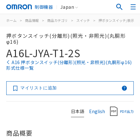
制御機器
Japan
ホーム
>
商品情報
>
商品カテゴリ
>
スイッチ
>
押ボタンスイッチ/表示灯
押ボタンスイッチ(分離形)(照光・非照光)(丸胴形
φ16)
A16L-JYA-T1-2S
A16 押ボタンスイッチ(分離形)(照光・非照光)(丸胴形φ16)
形式仕様一覧
マイリストに追加
日本語
English
PDF出力
商品概要