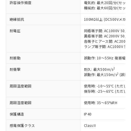
対応済み：EU RoHS指令（10物質）の
許容操作頻度
電気的: 最大20回/分(セッ
非含有に対応した製品が提供可能な商品で
機械的: 最大60回/分(セッ
す。
絶縁抵抗
100MΩ以上 (DC500Vメガ)
対応予定：EU RoHS指令（10物質）の非含
ご利用条件
有に対応した製品に切り替える予定のある
耐電圧
同極端子間: AC1000V 50/60
商品です。
異極端子間: AC2000V 50/60
対応予定なし：EU RoHS指令（10物質）の
各端子とアース間: AC2000V 5
以下の条件をお読みいただき、同意のうえ
非含有に非対応の商品で、対応品を出す予
ランプ端子間: AC1000V 50
ご利用ください。
定はありません。
調査・確認中：EU RoHS指令（10物質）の
耐振動
誤動作: 10～55Hz 複振幅 1
本サービスは、当社制御機器事業取扱
※1 中国RoHS○×表
非含有の対応状況を調査中または確認中の
商品の当社在庫状況および標準価格
商品です。
2
耐衝撃
耐久: 最大500m/s
(税抜)を提供させていただくもので
「○」：最大均質材料含有率が中国RoHSの
2
誤動作: 最大150m/s
(誤動作
非該当品：ライセンス料など無形物で、有
す。
基準値以下であることを示します。
害物質有無と関係のない商品です。
当社制御機器事業取扱商品の中には、
周囲温度範囲
使用時: -10～55℃ (ただ
「×」：最大均質材料含有率が中国RoHSの
仕入先様の事情により、非含有部品として
本サービスの対象外となる商品もある
保存時: -25～65℃ (ただ
基準値を超えていることを示します。
いたものが、含有品と判明した場合などや
当社は、これら貴社製品のうち、外国
ことをご了承ください。
「－」：未確認です。当社販売部門へお問
むを得ず変更することがあります。
為替および外国貿易法に定める商品
在庫状況および標準価格照会結果は、
周囲湿度範囲
使用時: 35～85%RH
い合わせください。
（以下｢規制貨物等」という）を輸出
記載している更新日時点での社内デー
*EU RoHS指令（10物質）：
または国外への提供する場合は、日本
保護構造
IP40
記
タに基づき作成されるものであり、閲
説明
鉛(Pb) 1000ppm以下、 水銀(Hg) 1000ppm以下、 カド
*中国RoHS10物質の基準値 (GB/T26572)：
国政府の輸出許可(または役務取引許
号
覧された時点での実際の在庫および標
ミウム(Cd) 100ppm以下、
Pb(鉛) :1000ppm、 Hg(水銀) : 1000ppm、 Cd(カドミウ
可)を取得するなどの必要な手続きを
感電保護クラス
Class II
六価クロム(Cr(Ⅵ)) 1000ppm以下、ポリ臭化ビフェニル
ム) : 100ppm、
準価格とは異なる場合があることをご
類(PBB) 1000ppm以下、ポリ臭化ジフェニルエーテル類
Cr(Ⅵ)(六価クロム) : 1000ppm、 PBBs(ポリ臭化ビフェ