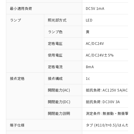
最小適用負荷
DC5V 1mA
ランプ
照光部方式
LED
ランプ色
黄
定格電圧
AC/DC24V
使用電圧
AC/DC24V±5%
定格電流
8mA
接点定格
接点構成
1c
開閉能力(AC)
抵抗負荷: AC125V 5A/AC250
開閉能力(DC)
抵抗負荷: DC30V 3A
開閉能力説明
測定条件: 無振動・無衝撃状態
※1 対応状況
端子仕様
タブ (#110/t=0.5)/はん