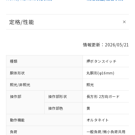
定格/性能
情報更新：2026/05/21
種類
押ボタンスイッチ
胴体形状
丸胴形(φ16mm)
照光/非照光
照光
操作部
操作部形状
長方形 2方向ガード
操作部色
黄
動作機能
オルタネイト
負荷
一般負荷/微小負荷共用