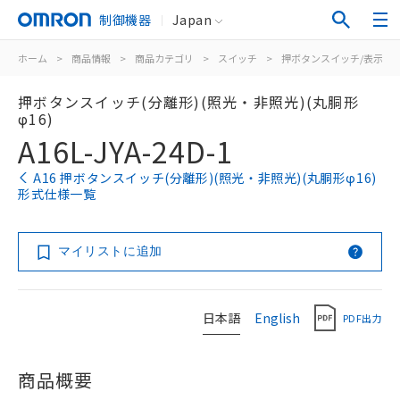
制御機器
Japan
ホーム
>
商品情報
>
商品カテゴリ
>
スイッチ
>
押ボタンスイッチ/表示灯
押ボタンスイッチ(分離形)(照光・非照光)(丸胴形
φ16)
A16L-JYA-24D-1
A16 押ボタンスイッチ(分離形)(照光・非照光)(丸胴形φ16)
形式仕様一覧
マイリストに追加
日本語
English
PDF出力
商品概要