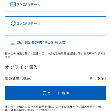
船舶規格）
船舶規格）
船舶規格）
船舶規格
中国 RoHS
注意事項・凡例
2D CADデータ
No
No
No
No
中国 RoHS表
※1 ※2
3D CADデータ
この製品の規格認証/適合状況ページへ
Pb
Hg
Cd
Cr(VI)
その他の認証はこちらのページからご検索ください
該非判定見解書/項目別対比表
O
O
O
O
日本の外為法に基づく該非判定、およびEAR再輸出規制に関する見解が入手でき
ます。
"対応済み"や非含有の記載がされた商品であっても、流通
在庫等で未対応品が混在する可能性があります。
オンライン購入
非含有品が必要な際は、弊社営業部門もしくは販売店へお
問い合わせください。
¥ 1,850
販売価格（税込）
この製品のRoHS/REACH対応状況ページへ
カートに追加
オンライン購入における出荷予定日は、カートに追加～「ご購入手続き：価
格・納期の確認」画面にてご確認ください。