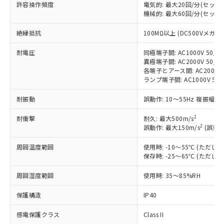
対応済み：EU RoHS指令（10物質）の
許容操作頻度
電気的: 最大20回/分(セッ
非含有に対応した製品が提供可能な商品で
機械的: 最大60回/分(セッ
す。
絶縁抵抗
100MΩ以上 (DC500Vメガ)
対応予定：EU RoHS指令（10物質）の非含
ご利用条件
有に対応した製品に切り替える予定のある
耐電圧
同極端子間: AC1000V 50/60
商品です。
異極端子間: AC2000V 50/60
対応予定なし：EU RoHS指令（10物質）の
各端子とアース間: AC2000V 5
以下の条件をお読みいただき、同意のうえ
非含有に非対応の商品で、対応品を出す予
ランプ端子間: AC1000V 50
ご利用ください。
定はありません。
調査・確認中：EU RoHS指令（10物質）の
耐振動
誤動作: 10～55Hz 複振幅 1
本サービスは、当社制御機器事業取扱
※1 中国RoHS○×表
非含有の対応状況を調査中または確認中の
商品の当社在庫状況および標準価格
商品です。
2
耐衝撃
耐久: 最大500m/s
(税抜)を提供させていただくもので
「○」：最大均質材料含有率が中国RoHSの
2
誤動作: 最大150m/s
(誤動作
非該当品：ライセンス料など無形物で、有
す。
基準値以下であることを示します。
害物質有無と関係のない商品です。
当社制御機器事業取扱商品の中には、
周囲温度範囲
使用時: -10～55℃ (ただ
「×」：最大均質材料含有率が中国RoHSの
仕入先様の事情により、非含有部品として
本サービスの対象外となる商品もある
保存時: -25～65℃ (ただ
基準値を超えていることを示します。
いたものが、含有品と判明した場合などや
当社は、これら貴社製品のうち、外国
ことをご了承ください。
「－」：未確認です。当社販売部門へお問
むを得ず変更することがあります。
為替および外国貿易法に定める商品
在庫状況および標準価格照会結果は、
周囲湿度範囲
使用時: 35～85%RH
い合わせください。
（以下｢規制貨物等」という）を輸出
記載している更新日時点での社内デー
*EU RoHS指令（10物質）：
または国外への提供する場合は、日本
保護構造
IP40
記
タに基づき作成されるものであり、閲
説明
鉛(Pb) 1000ppm以下、 水銀(Hg) 1000ppm以下、 カド
*中国RoHS10物質の基準値 (GB/T26572)：
国政府の輸出許可(または役務取引許
号
覧された時点での実際の在庫および標
ミウム(Cd) 100ppm以下、
Pb(鉛) :1000ppm、 Hg(水銀) : 1000ppm、 Cd(カドミウ
可)を取得するなどの必要な手続きを
感電保護クラス
Class II
六価クロム(Cr(Ⅵ)) 1000ppm以下、ポリ臭化ビフェニル
ム) : 100ppm、
準価格とは異なる場合があることをご
類(PBB) 1000ppm以下、ポリ臭化ジフェニルエーテル類
Cr(Ⅵ)(六価クロム) : 1000ppm、 PBBs(ポリ臭化ビフェ