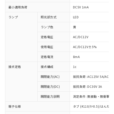
最小適用負荷
DC5V 1mA
ランプ
照光部方式
LED
ランプ色
黄
定格電圧
AC/DC12V
使用電圧
AC/DC12V±5%
定格電流
8mA
接点定格
接点構成
1c
開閉能力(AC)
抵抗負荷: AC125V 5A/AC250
開閉能力(DC)
抵抗負荷: DC30V 3A
開閉能力説明
測定条件: 無振動・無衝撃状態
※1 対応状況
端子仕様
タブ (#110/t=0.5)/はん