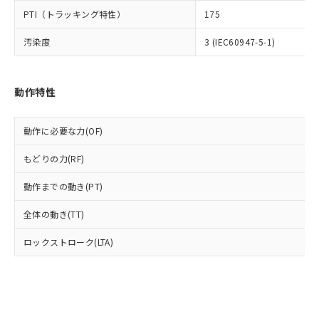
とります。
了承ください。
(PBDE) 1000ppm以下、フタル酸ビス(2-エチルヘキシ
○
一定数以上の在庫あり
ニル類) : 1000ppm、 PBDEs(ポリ臭化ジフェニルエーテ
PTI（トラッキング特性）
175
当社は規制貨物を破棄する場合は、完
ル) (DEHP)(別名：DOP) 1000ppm以下、フタル酸ブチ
正式な納期状況および標準価格はお客
ル類) : 1000ppm、
ルベンジル（BBP） 1000ppm以下、フタル酸ジブチル
全に破砕するなど、違法に輸出されな
DBP(フタル酸ジブチル) : 1000ppm、 DIBP(フタル酸ジ
様のお取引先、またはお客様担当のオ
（DBP） 1000ppm以下、フタル酸ジイソブチル
汚染度
3 (IEC60947-5-1)
イソブチル) : 1000ppm、 BBP(フタル酸ブチルベンジ
△
一定数には満たないが在庫あり
いよう必要な手段を講じます。
ムロン制御機器販売店・当社販売員に
(DIBP) 1000ppm以下
ル) : 1000ppm、
当社は貴社製品を、核兵器、ミサイ
但し、RoHS指令で産業用監視および制御機器に対する
DEHP(フタル酸ビス(2-エチルヘキシル)) : 1000ppm
ご相談ください。
適用除外項目は除く。
ル、化学兵器、生物兵器またはその他
－
在庫なし(最新の在庫状況につ
オムロン制御機器販売店や当社販売拠
フタル酸エステル類の４物質については閾値を超える意
武器並びにこれらの製造装置等に一切
動作特性
いては、お客様のお取引先、ま
図的な使用がないことを確認しています。
点は「
販売ネットワーク
」をご確認
※2 環境保護使用期限
使用いたしません。
たはお客様担当のオムロン制御
ください。
当社は、貴社製品を第三者に販売する
機器販売店・当社販売員にご確
在庫状況および標準価格結果を当社の
動作に必要な力(OF)
※2 対応予定月
「ｅ」：有害物質（10物質）のすべてが基
場合は、上記1、2および3の内容を当
認ください)
事前の承諾なく第三者に漏洩または開
準値以下であることを示します。
該第三者に通知します。また当社は、
示しないようお願いします。
もどりの力(RF)
部品在庫の切り替え状況などにより、予定
「10」：通常の使用状況下において有害物
販売先および販売に係わる関係者が違
マイパーツ機能（部品リスト作成サー
空
受注生産機種、また在庫状況の
月が前後することがあります。
質が外部に漏えいし、環境に深刻な影響を
法に輸出するおそれがある場合は、取
ビス）をご利用いただくには、I-Web
動作までの動き(PT)
白
情報を公開していない機種
及ぼさない年数を意味します。
り引きをいたしません。
メンバーズにご登録されている必要が
「－」：未確認です。当社販売部門へお問
全体の動き(TT)
あります。
い合わせください。
お客様が当ウェブサイト上で当社にご
※3 非含有証明書ダウンロード
ロックストローク(LTA)
登録された部品リストについて、当社
および当社の共同利用者が、当社の製
下記の非含有証明書をダウンロードするこ
品・サービスに関するお客様との取
とができます。
合意する
キャンセル
引・商談に必要な範囲で利用すること
をご了承ください。
EU RoHS指令（10物質）の非含有証明書