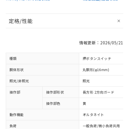
定格/性能
情報更新：2026/05/21
種類
押ボタンスイッチ
胴体形状
丸胴形(φ16mm)
照光/非照光
照光
操作部
操作部形状
長方形 2方向ガード
操作部色
黄
動作機能
オルタネイト
負荷
一般負荷/微小負荷共用