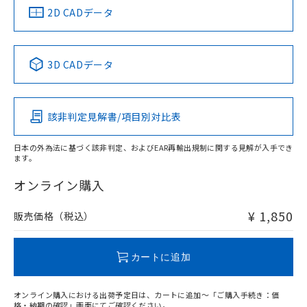
船舶規格）
船舶規格）
船舶規格）
船舶規格
中国 RoHS
注意事項・凡例
2D CADデータ
No
No
No
No
中国 RoHS表
※1 ※2
3D CADデータ
この製品の規格認証/適合状況ページへ
Pb
Hg
Cd
Cr(VI)
その他の認証はこちらのページからご検索ください
該非判定見解書/項目別対比表
O
O
O
O
日本の外為法に基づく該非判定、およびEAR再輸出規制に関する見解が入手でき
ます。
"対応済み"や非含有の記載がされた商品であっても、流通
在庫等で未対応品が混在する可能性があります。
オンライン購入
非含有品が必要な際は、弊社営業部門もしくは販売店へお
問い合わせください。
¥ 1,850
販売価格（税込）
この製品のRoHS/REACH対応状況ページへ
カートに追加
オンライン購入における出荷予定日は、カートに追加～「ご購入手続き：価
格・納期の確認」画面にてご確認ください。