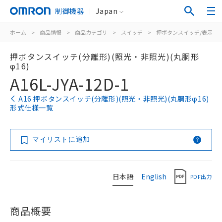
制御機器
Japan
ホーム
>
商品情報
>
商品カテゴリ
>
スイッチ
>
押ボタンスイッチ/表示灯
押ボタンスイッチ(分離形)(照光・非照光)(丸胴形
φ16)
A16L-JYA-12D-1
A16 押ボタンスイッチ(分離形)(照光・非照光)(丸胴形φ16)
形式仕様一覧
マイリストに追加
日本語
English
PDF出力
商品概要