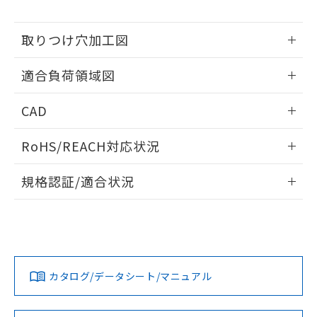
※当社の共同利用者とは、
"個人情報
51物質の非含有証明書（当社基準）
の共同利用に関して"
の「1.共同利
※本証明書は発行日時点で非含有を証明す
用者の範囲」に記載されている法人を
取りつけ穴加工図
るもので、過去に遡って非含有を証明する
指します。
ものではありません。
情報更新：2026/05/21
また、RoHS指令のフタル酸エステル類４
適合負荷領域図
物質の対応では、対応完了までの期間は出
荷製品に未対応品が混在することから備考
情報更新：2026/05/21
CAD
欄に対応日を記載しておりました。
既に当社にて対応品への在庫切替を完了
ログイン/会員登録いただくと、CADデータをダウンロー
RoHS/REACH対応状況
していることから、特段のことがない限
ドすることができます。
り、2022年1月12日より割愛しておりま
情報更新：2026/7/29
す。
規格認証/適合状況
ログイン/会員登録
EU RoHS
注意事項・凡例
UL認証
CSA認証
CEマーキング
No
No
Yes
対応状況
対応予定月
※1
※2
ダウンロードデータをご利用いただく前に、以下を必ずお読
みください。
カタログ/データシート/マニュアル
対応済み
ソフトウェアの使用条件
LR型式承認
DNV型式承認
BV型式承認
KR型式承
（イギリス
（ノルウェー
（フランス
（韓国