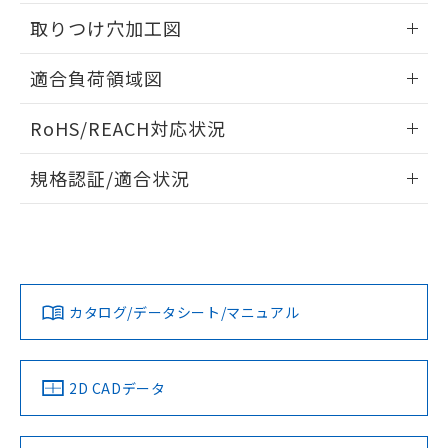
用者の範囲」に記載されている法人を
情報更新：2026/05/21
るもので、過去に遡って非含有を証明する
取りつけ穴加工図
指します。
ものではありません。
また、RoHS指令のフタル酸エステル類４
情報更新：2026/05/21
適合負荷領域図
物質の対応では、対応完了までの期間は出
荷製品に未対応品が混在することから備考
情報更新：2026/05/21
欄に対応日を記載しておりました。
RoHS/REACH対応状況
既に当社にて対応品への在庫切替を完了
情報更新：2026/7/29
していることから、特段のことがない限
規格認証/適合状況
り、2022年1月12日より割愛しておりま
す。
EU RoHS
注意事項・凡例
UL認証
CSA認証
CEマーキング
No
No
Yes
対応状況
対応予定月
※1
※2
カタログ/データシート/マニュアル
対応済み
LR型式承認
DNV型式承認
BV型式承認
KR型式承
（イギリス
（ノルウェー
（フランス
（韓国
船舶規格）
船舶規格）
船舶規格）
船舶規格
中国 RoHS
注意事項・凡例
2D CADデータ
No
No
No
No