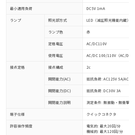
最小適用負荷
DC5V 1mA
ランプ
照光部方式
LED（減圧照光機能内蔵）
ランプ色
赤
定格電圧
AC/DC110V
使用電圧
AC/DC 100/110V（AC/DC 
接点定格
接点構成
2c
開閉能力(AC)
抵抗負荷: AC125V 5A/AC250
開閉能力(DC)
抵抗負荷: DC30V 3A
開閉能力説明
測定条件: 無振動・無衝撃状態
※1 対応状況
端子仕様
クイックコネクタ
対応済み：EU RoHS指令（10物質）の
許容操作頻度
電気的: 最大20回/分
非含有に対応した製品が提供可能な商品で
機械的: 最大120回/分