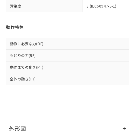
ルベンジル（BBP） 1000ppm以下、フタル酸ジブチル
全に破砕するなど、違法に輸出されな
DBP(フタル酸ジブチル) : 1000ppm、 DIBP(フタル酸ジ
様のお取引先、またはお客様担当のオ
（DBP） 1000ppm以下、フタル酸ジイソブチル
汚染度
3 (IEC60947-5-1)
イソブチル) : 1000ppm、 BBP(フタル酸ブチルベンジ
△
一定数には満たないが在庫あり
いよう必要な手段を講じます。
ムロン制御機器販売店・当社販売員に
(DIBP) 1000ppm以下
ル) : 1000ppm、
当社は貴社製品を、核兵器、ミサイ
但し、RoHS指令で産業用監視および制御機器に対する
DEHP(フタル酸ビス(2-エチルヘキシル)) : 1000ppm
ご相談ください。
適用除外項目は除く。
ル、化学兵器、生物兵器またはその他
－
在庫なし(最新の在庫状況につ
オムロン制御機器販売店や当社販売拠
フタル酸エステル類の４物質については閾値を超える意
武器並びにこれらの製造装置等に一切
動作特性
いては、お客様のお取引先、ま
図的な使用がないことを確認しています。
点は「
販売ネットワーク
」をご確認
※2 環境保護使用期限
使用いたしません。
たはお客様担当のオムロン制御
ください。
当社は、貴社製品を第三者に販売する
機器販売店・当社販売員にご確
在庫状況および標準価格結果を当社の
動作に必要な力(OF)
※2 対応予定月
「ｅ」：有害物質（10物質）のすべてが基
場合は、上記1、2および3の内容を当
認ください)
事前の承諾なく第三者に漏洩または開
準値以下であることを示します。
該第三者に通知します。また当社は、
示しないようお願いします。
もどりの力(RF)
部品在庫の切り替え状況などにより、予定
「10」：通常の使用状況下において有害物
販売先および販売に係わる関係者が違
マイパーツ機能（部品リスト作成サー
空
受注生産機種、また在庫状況の
月が前後することがあります。
質が外部に漏えいし、環境に深刻な影響を
法に輸出するおそれがある場合は、取
ビス）をご利用いただくには、I-Web
動作までの動き(PT)
白
情報を公開していない機種
及ぼさない年数を意味します。
り引きをいたしません。
メンバーズにご登録されている必要が
「－」：未確認です。当社販売部門へお問
全体の動き(TT)
あります。
い合わせください。
お客様が当ウェブサイト上で当社にご
※3 非含有証明書ダウンロード
登録された部品リストについて、当社
および当社の共同利用者が、当社の製
下記の非含有証明書をダウンロードするこ
品・サービスに関するお客様との取
とができます。
合意する
キャンセル
引・商談に必要な範囲で利用すること
をご了承ください。
EU RoHS指令（10物質）の非含有証明書
※当社の共同利用者とは、
"個人情報
外形図
51物質の非含有証明書（当社基準）
の共同利用に関して"
の「1.共同利
※本証明書は発行日時点で非含有を証明す