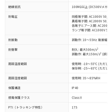
す。
絶縁抵抗
100MΩ以上 (DC500Vメガ)
対応予定：EU RoHS指令（10物質）の非含
ご利用条件
有に対応した製品に切り替える予定のある
耐電圧
同極端子間: AC1000V 50/60
商品です。
異極端子間: AC2000V 50/60
対応予定なし：EU RoHS指令（10物質）の
各端子とアース間: AC2000V 5
以下の条件をお読みいただき、同意のうえ
非含有に非対応の商品で、対応品を出す予
ランプ端子間: AC1000V 50
ご利用ください。
定はありません。
調査・確認中：EU RoHS指令（10物質）の
耐振動
誤動作: 10～55Hz 複振幅 1
本サービスは、当社制御機器事業取扱
※1 中国RoHS○×表
非含有の対応状況を調査中または確認中の
商品の当社在庫状況および標準価格
商品です。
2
耐衝撃
耐久: 最大500m/s
(税抜)を提供させていただくもので
「○」：最大均質材料含有率が中国RoHSの
2
誤動作: 最大150m/s
(誤動作
非該当品：ライセンス料など無形物で、有
す。
基準値以下であることを示します。
害物質有無と関係のない商品です。
当社制御機器事業取扱商品の中には、
周囲温度範囲
使用時: -10～55℃ (ただ
「×」：最大均質材料含有率が中国RoHSの
仕入先様の事情により、非含有部品として
本サービスの対象外となる商品もある
保存時: -25～65℃ (ただ
基準値を超えていることを示します。
いたものが、含有品と判明した場合などや
当社は、これら貴社製品のうち、外国
ことをご了承ください。
「－」：未確認です。当社販売部門へお問
むを得ず変更することがあります。
為替および外国貿易法に定める商品
在庫状況および標準価格照会結果は、
周囲湿度範囲
使用時: 35～85%RH
い合わせください。
（以下｢規制貨物等」という）を輸出
記載している更新日時点での社内デー
*EU RoHS指令（10物質）：
または国外への提供する場合は、日本
保護構造
IP40
記
タに基づき作成されるものであり、閲
説明
鉛(Pb) 1000ppm以下、 水銀(Hg) 1000ppm以下、 カド
*中国RoHS10物質の基準値 (GB/T26572)：
国政府の輸出許可(または役務取引許
号
覧された時点での実際の在庫および標
ミウム(Cd) 100ppm以下、
Pb(鉛) :1000ppm、 Hg(水銀) : 1000ppm、 Cd(カドミウ
可)を取得するなどの必要な手続きを
感電保護クラス
Class II
六価クロム(Cr(Ⅵ)) 1000ppm以下、ポリ臭化ビフェニル
ム) : 100ppm、
準価格とは異なる場合があることをご
類(PBB) 1000ppm以下、ポリ臭化ジフェニルエーテル類
Cr(Ⅵ)(六価クロム) : 1000ppm、 PBBs(ポリ臭化ビフェ
とります。
了承ください。
(PBDE) 1000ppm以下、フタル酸ビス(2-エチルヘキシ
○
一定数以上の在庫あり
ニル類) : 1000ppm、 PBDEs(ポリ臭化ジフェニルエーテ
PTI（トラッキング特性）
175
当社は規制貨物を破棄する場合は、完
ル) (DEHP)(別名：DOP) 1000ppm以下、フタル酸ブチ
正式な納期状況および標準価格はお客
ル類) : 1000ppm、