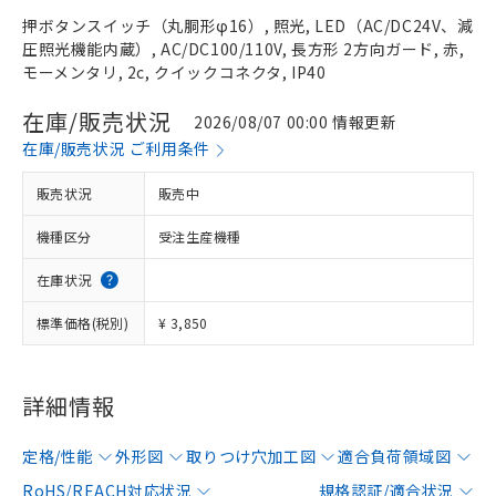
押ボタンスイッチ（丸胴形φ16）, 照光, LED（AC/DC24V、減
圧照光機能内蔵）, AC/DC100/110V, 長方形 2方向ガード, 赤,
モーメンタリ, 2c, クイックコネクタ, IP40
在庫/販売状況
2026/08/07 00:00 情報更新
在庫/販売状況 ご利用条件
販売状況
販売中
機種区分
受注生産機種
在庫状況
標準価格(税別)
¥ 3,850
詳細情報
定格/性能
外形図
取りつけ穴加工図
適合負荷領域図
RoHS/REACH対応状況
規格認証/適合状況