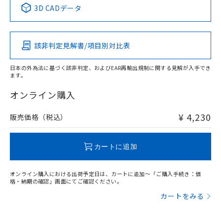
中国 RoHS表
※1 ※2
3D CADデータ
この製品の規格認証/適合状況ページへ
Pb
Hg
Cd
Cr(VI)
その他の認証はこちらのページからご検索ください
該非判定見解書/項目別対比表
X
O
O
O
日本の外為法に基づく該非判定、およびEAR再輸出規制に関する見解が入手でき
ます。
"対応済み"や非含有の記載がされた商品であっても、流通
在庫等で未対応品が混在する可能性があります。
オンライン購入
非含有品が必要な際は、弊社営業部門もしくは販売店へお
問い合わせください。
¥ 4,230
販売価格（税込）
この製品のRoHS/REACH対応状況ページへ
カートに追加
オンライン購入における出荷予定日は、カートに追加～「ご購入手続き：価
格・納期の確認」画面にてご確認ください。
カートをみる