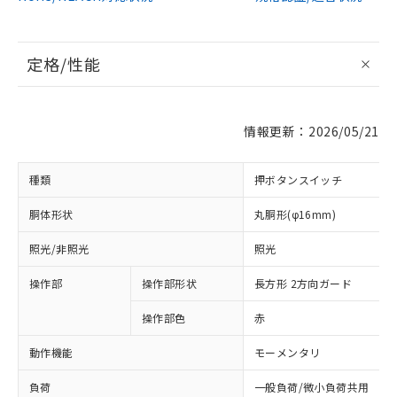
定格/性能
情報更新：2026/05/21
種類
押ボタンスイッチ
胴体形状
丸胴形(φ16mm)
照光/非照光
照光
操作部
操作部形状
長方形 2方向ガード
操作部色
赤
動作機能
モーメンタリ
負荷
一般負荷/微小負荷共用