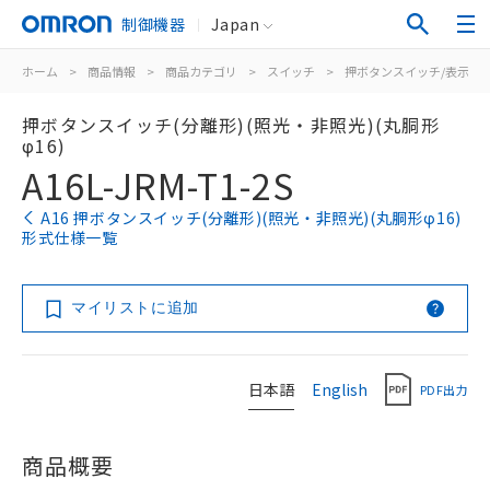
制御機器
Japan
ホーム
>
商品情報
>
商品カテゴリ
>
スイッチ
>
押ボタンスイッチ/表示灯
押ボタンスイッチ(分離形)(照光・非照光)(丸胴形
φ16)
A16L-JRM-T1-2S
A16 押ボタンスイッチ(分離形)(照光・非照光)(丸胴形φ16)
形式仕様一覧
マイリストに追加
日本語
English
PDF出力
商品概要