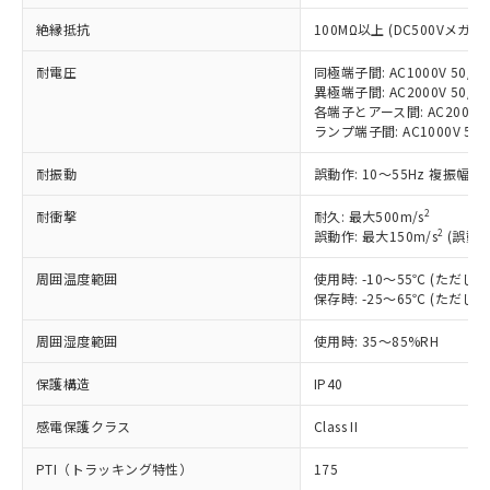
非含有に対応した製品が提供可能な商品で
絶縁抵抗
す。
100MΩ以上 (DC500Vメガ)
対応予定：EU RoHS指令（10物質）の非含
ご利用条件
耐電圧
同極端子間: AC1000V 50/60
有に対応した製品に切り替える予定のある
異極端子間: AC2000V 50/60
商品です。
各端子とアース間: AC2000V 5
対応予定なし：EU RoHS指令（10物質）の
ランプ端子間: AC1000V 50
以下の条件をお読みいただき、同意のうえ
非含有に非対応の商品で、対応品を出す予
ご利用ください。
定はありません。
耐振動
誤動作: 10～55Hz 複振幅 1
調査・確認中：EU RoHS指令（10物質）の
本サービスは、当社制御機器事業取扱
※1 中国RoHS○×表
非含有の対応状況を調査中または確認中の
2
耐衝撃
耐久: 最大500m/s
商品の当社在庫状況および標準価格
2
商品です。
誤動作: 最大150m/s
(誤動作
(税抜)を提供させていただくもので
「○」：最大均質材料含有率が中国RoHSの
非該当品：ライセンス料など無形物で、有
す。
周囲温度範囲
基準値以下であることを示します。
使用時: -10～55℃ (ただ
害物質有無と関係のない商品です。
当社制御機器事業取扱商品の中には、
保存時: -25～65℃ (ただ
「×」：最大均質材料含有率が中国RoHSの
仕入先様の事情により、非含有部品として
本サービスの対象外となる商品もある
基準値を超えていることを示します。
いたものが、含有品と判明した場合などや
当社は、これら貴社製品のうち、外国
ことをご了承ください。
周囲湿度範囲
使用時: 35～85%RH
「－」：未確認です。当社販売部門へお問
むを得ず変更することがあります。
為替および外国貿易法に定める商品
在庫状況および標準価格照会結果は、
い合わせください。
（以下｢規制貨物等」という）を輸出
保護構造
IP40
記載している更新日時点での社内デー
*EU RoHS指令（10物質）：
または国外への提供する場合は、日本
記
タに基づき作成されるものであり、閲
説明
鉛(Pb) 1000ppm以下、 水銀(Hg) 1000ppm以下、 カド
*中国RoHS10物質の基準値 (GB/T26572)：
国政府の輸出許可(または役務取引許
感電保護クラス
Class II
号
覧された時点での実際の在庫および標
ミウム(Cd) 100ppm以下、
Pb(鉛) :1000ppm、 Hg(水銀) : 1000ppm、 Cd(カドミウ
可)を取得するなどの必要な手続きを
六価クロム(Cr(Ⅵ)) 1000ppm以下、ポリ臭化ビフェニル
ム) : 100ppm、
準価格とは異なる場合があることをご
類(PBB) 1000ppm以下、ポリ臭化ジフェニルエーテル類
Cr(Ⅵ)(六価クロム) : 1000ppm、 PBBs(ポリ臭化ビフェ
PTI（トラッキング特性）
175
とります。
了承ください。
(PBDE) 1000ppm以下、フタル酸ビス(2-エチルヘキシ
○
一定数以上の在庫あり
ニル類) : 1000ppm、 PBDEs(ポリ臭化ジフェニルエーテ