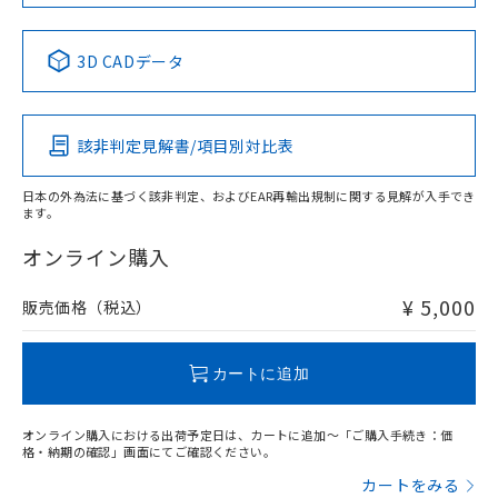
No
No
No
No
中国 RoHS表
※1 ※2
3D CADデータ
この製品の規格認証/適合状況ページへ
Pb
Hg
Cd
Cr(VI)
その他の認証はこちらのページからご検索ください
該非判定見解書/項目別対比表
X
O
O
O
日本の外為法に基づく該非判定、およびEAR再輸出規制に関する見解が入手でき
ます。
"対応済み"や非含有の記載がされた商品であっても、流通
在庫等で未対応品が混在する可能性があります。
オンライン購入
非含有品が必要な際は、弊社営業部門もしくは販売店へお
問い合わせください。
¥ 5,000
販売価格（税込）
この製品のRoHS/REACH対応状況ページへ
カートに追加
オンライン購入における出荷予定日は、カートに追加～「ご購入手続き：価
格・納期の確認」画面にてご確認ください。
カートをみる