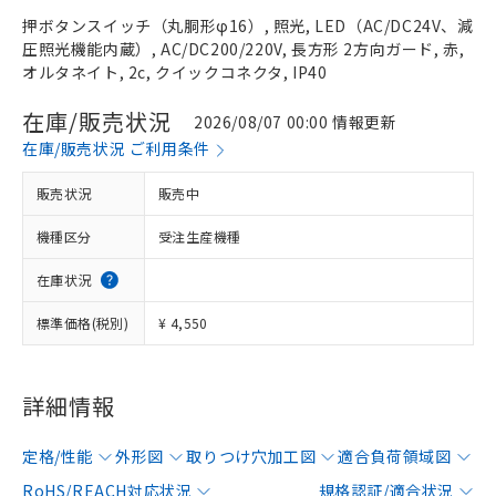
押ボタンスイッチ（丸胴形φ16）, 照光, LED（AC/DC24V、減
圧照光機能内蔵）, AC/DC200/220V, 長方形 2方向ガード, 赤,
オルタネイト, 2c, クイックコネクタ, IP40
在庫/販売状況
2026/08/07 00:00 情報更新
在庫/販売状況 ご利用条件
販売状況
販売中
機種区分
受注生産機種
在庫状況
標準価格(税別)
¥ 4,550
詳細情報
定格/性能
外形図
取りつけ穴加工図
適合負荷領域図
RoHS/REACH対応状況
規格認証/適合状況