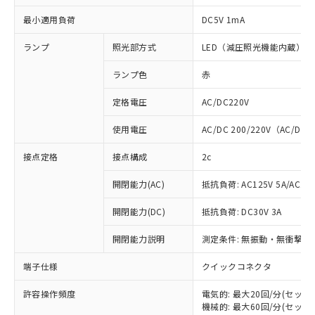
最小適用負荷
DC5V 1mA
ランプ
照光部方式
LED（減圧照光機能内蔵）
ランプ色
赤
定格電圧
AC/DC220V
使用電圧
AC/DC 200/220V（AC/DC 
接点定格
接点構成
2c
開閉能力(AC)
抵抗負荷: AC125V 5A/AC250
開閉能力(DC)
抵抗負荷: DC30V 3A
開閉能力説明
測定条件: 無振動・無衝撃状態
端子仕様
クイックコネクタ
※1 対応状況
許容操作頻度
電気的: 最大20回/分(セッ
対応済み：EU RoHS指令（10物質）の
機械的: 最大60回/分(セッ