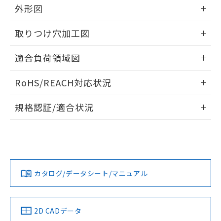
の共同利用に関して"
の「1.共同利
外形図
※本証明書は発行日時点で非含有を証明す
用者の範囲」に記載されている法人を
るもので、過去に遡って非含有を証明する
指します。
情報更新：2026/05/21
ものではありません。
取りつけ穴加工図
また、RoHS指令のフタル酸エステル類４
物質の対応では、対応完了までの期間は出
情報更新：2026/05/21
適合負荷領域図
荷製品に未対応品が混在することから備考
欄に対応日を記載しておりました。
情報更新：2026/05/21
既に当社にて対応品への在庫切替を完了
RoHS/REACH対応状況
していることから、特段のことがない限
情報更新：2026/7/29
り、2022年1月12日より割愛しておりま
規格認証/適合状況
す。
EU RoHS
注意事項・凡例
UL認証
CSA認証
CEマーキング
No
No
Yes
対応状況
対応予定月
※1
※2
カタログ/データシート/マニュアル
対応済み
LR型式承認
DNV型式承認
BV型式承認
KR型式承
（イギリス
（ノルウェー
（フランス
（韓国
船舶規格）
船舶規格）
船舶規格）
船舶規格
中国 RoHS
注意事項・凡例
2D CADデータ