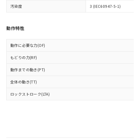
当社は規制貨物を破棄する場合は、完
ル) (DEHP)(別名：DOP) 1000ppm以下、フタル酸ブチ
正式な納期状況および標準価格はお客
ル類) : 1000ppm、
汚染度
3 (IEC60947-5-1)
ルベンジル（BBP） 1000ppm以下、フタル酸ジブチル
全に破砕するなど、違法に輸出されな
DBP(フタル酸ジブチル) : 1000ppm、 DIBP(フタル酸ジ
様のお取引先、またはお客様担当のオ
（DBP） 1000ppm以下、フタル酸ジイソブチル
イソブチル) : 1000ppm、 BBP(フタル酸ブチルベンジ
△
一定数には満たないが在庫あり
いよう必要な手段を講じます。
ムロン制御機器販売店・当社販売員に
(DIBP) 1000ppm以下
ル) : 1000ppm、
当社は貴社製品を、核兵器、ミサイ
但し、RoHS指令で産業用監視および制御機器に対する
DEHP(フタル酸ビス(2-エチルヘキシル)) : 1000ppm
ご相談ください。
適用除外項目は除く。
ル、化学兵器、生物兵器またはその他
動作特性
－
在庫なし(最新の在庫状況につ
オムロン制御機器販売店や当社販売拠
フタル酸エステル類の４物質については閾値を超える意
武器並びにこれらの製造装置等に一切
いては、お客様のお取引先、ま
図的な使用がないことを確認しています。
点は「
販売ネットワーク
」をご確認
※2 環境保護使用期限
使用いたしません。
たはお客様担当のオムロン制御
ください。
動作に必要な力(OF)
当社は、貴社製品を第三者に販売する
機器販売店・当社販売員にご確
在庫状況および標準価格結果を当社の
※2 対応予定月
「ｅ」：有害物質（10物質）のすべてが基
場合は、上記1、2および3の内容を当
認ください)
事前の承諾なく第三者に漏洩または開
もどりの力(RF)
準値以下であることを示します。
該第三者に通知します。また当社は、
示しないようお願いします。
部品在庫の切り替え状況などにより、予定
「10」：通常の使用状況下において有害物
販売先および販売に係わる関係者が違
マイパーツ機能（部品リスト作成サー
空
受注生産機種、また在庫状況の
動作までの動き(PT)
月が前後することがあります。
質が外部に漏えいし、環境に深刻な影響を
法に輸出するおそれがある場合は、取
ビス）をご利用いただくには、I-Web
白
情報を公開していない機種
及ぼさない年数を意味します。
り引きをいたしません。
メンバーズにご登録されている必要が
全体の動き(TT)
「－」：未確認です。当社販売部門へお問
あります。
い合わせください。
ロックストローク(LTA)
お客様が当ウェブサイト上で当社にご
※3 非含有証明書ダウンロード
登録された部品リストについて、当社
および当社の共同利用者が、当社の製
下記の非含有証明書をダウンロードするこ
品・サービスに関するお客様との取
とができます。
合意する
キャンセル
引・商談に必要な範囲で利用すること
をご了承ください。
EU RoHS指令（10物質）の非含有証明書
※当社の共同利用者とは、
"個人情報
51物質の非含有証明書（当社基準）