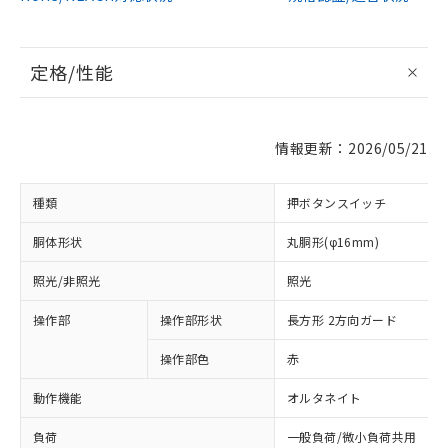
定格/性能
情報更新：2026/05/21
種類
押ボタンスイッチ
胴体形状
丸胴形(φ16mm)
照光/非照光
照光
操作部
操作部形状
長方形 2方向ガード
操作部色
赤
動作機能
オルタネイト
負荷
一般負荷/微小負荷共用