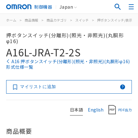
制御機器
Japan
ホーム
>
商品情報
>
商品カテゴリ
>
スイッチ
>
押ボタンスイッチ/表示灯
押ボタンスイッチ(分離形)(照光・非照光)(丸胴形
φ16)
A16L-JRA-T2-2S
A16 押ボタンスイッチ(分離形)(照光・非照光)(丸胴形φ16)
形式仕様一覧
マイリストに追加
日本語
English
PDF出力
商品概要