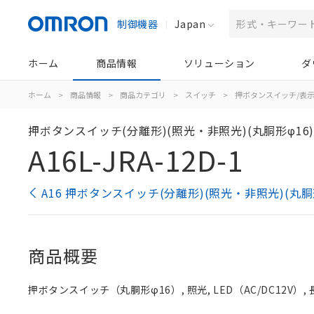
制御機器
Japan
ホーム
商品情報
ソリューション
ダ
ホーム
>
商品情報
>
商品カテゴリ
>
スイッチ
>
押ボタンスイッチ/表
押ボタンスイッチ(分離形)(照光・非照光)(丸胴形φ16
A16L-JRA-12D-1
A16 押ボタンスイッチ(分離形)(照光・非照光)(丸胴
商品概要
押ボタンスイッチ（丸胴形φ16）, 照光, LED（AC/DC12V）, 長