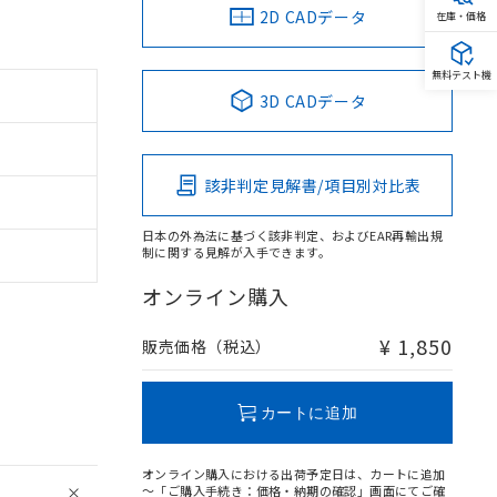
2D CADデータ
在庫・価格
無料テスト機
3D CADデータ
該非判定見解書/項目別対比表
日本の外為法に基づく該非判定、およびEAR再輸出規
制に関する見解が入手できます。
オンライン購入
¥ 1,850
販売価格（税込）
カートに追加
オンライン購入における出荷予定日は、カートに追加
～「ご購入手続き：価格・納期の確認」画面にてご確