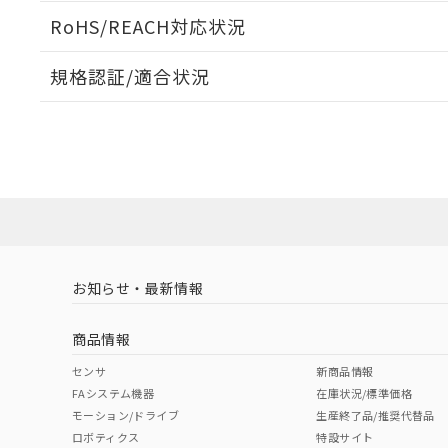
ログイン/会員登録いただくと、CADデータをダウンロ
RoHS/REACH対応状況
規格認証/適合状況
EU RoHS
注意事項・凡例
UL認証
CSA認証
CEマーキング
ダウンロードデータをご利用いただく前に、以下を必ずお読
No
No
Yes
対応状況
対応予定月
※1
※2
ソフトウェアの使用条件
対応済み
LR型式承認
DNV型式承認
BV型式承認
KR
（イギリス
（ノルウェー
（フランス
（
お知らせ・最新情報
中国 RoHS
注意事項・凡例
船舶規格）
船舶規格）
船舶規格）
船
商品情報
No
No
No
No
中国 RoHS表
※1 ※2
センサ
新商品情報
FAシステム機器
在庫状況/標準価格
Pb
Hg
Cd
Cr(V
モーション/ドライブ
生産終了品/推奨代替品
ロボティクス
特設サイト