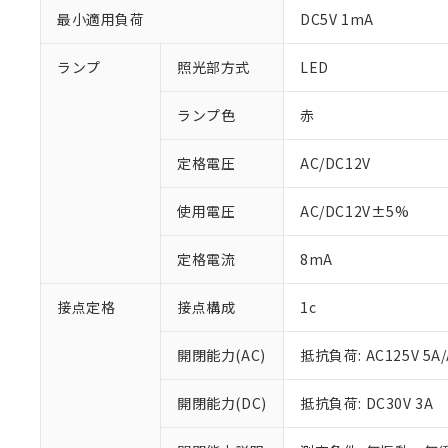
最小適用負荷
DC5V 1mA
ランプ
照光部方式
LED
ランプ色
赤
定格電圧
AC/DC12V
使用電圧
AC/DC12V±5%
定格電流
8mA
接点定格
接点構成
1c
※1 対応状況
対応済み：EU
開閉能力(AC)
抵抗負荷: AC125V 5A/
対応予定：EU R
対応予定なし：EU
開閉能力(DC)
抵抗負荷: DC30V 3A
調査・確認中：EU
ご利用条件
非該当品：ライセ