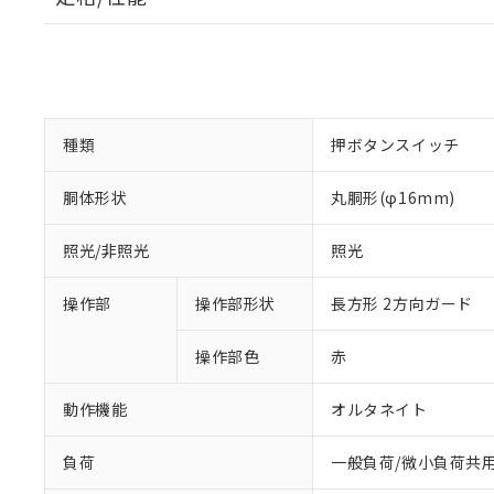
種類
押ボタンスイッチ
胴体形状
丸胴形(φ16mm)
照光/非照光
照光
操作部
操作部形状
長方形 2方向ガード
操作部色
赤
動作機能
オルタネイト
負荷
一般負荷/微小負荷共