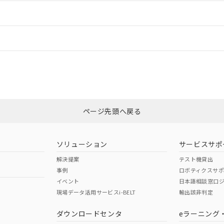
ードすることができます。
情報更新：
ログイン/会員登録
CCC認証
電波法
みください。
Yes
N/A
非含有証明書
※3
ページ先頭へ戻る
ダウンロードはこちら
型式承認
NK型式承認
ABS型式承認
韓国
（日本
（アメリカ
ソリューション
サービスサポ
舶規格）
船舶規格）
船舶規格）
解決提案
テスト機貸出
事例
ロボティクスサ
No
No
イベント
日本語相談窓口
現場データ活用サービスi-BELT
輸出該非判定
I)
PBBs
PBDEs
DBP
ダウンロードセンタ
eラーニング
この製品の規格認証/適合