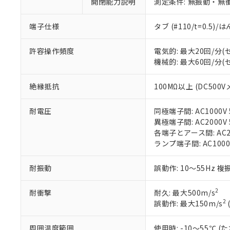
※1 中国RoHS
開閉能力説明
測定条件: 無振動・無衝
仕入先様の事情に
があります。
以下の条件をお読
「○」：最大均質
端子仕様
タブ (#110/t=0.5
「×」：最大均質
本サービスは
当社は、これ
*EU RoHS指令（10物
「－」：未確認で
鉛(Pb) 1000ppm以下、
くものです。
う）を輸出ま
許容操作頻度
電気的: 最大20回/分
記
説明
六価クロム(Cr(Ⅵ)) 1
当社制御機器
などの必要な
フタル酸ビス(2-エチルヘ
機械的: 最大60回/分
号
*中国RoHS10物質の基準値 
ル（DBP） 1000ppm
在庫状況およ
当社は規制貨
Pb(鉛) :1000ppm、 Hg
但し、RoHS指令で産
のであり、閲
ます。
Cr(Ⅵ)(六価クロム) : 
フタル酸エステル類の４
絶縁抵抗
100MΩ以上 (DC500V
○
一定数以
DBP(フタル酸ジブチル) :
い。
当社は貴社製
DEHP(フタル酸ビス(2-エ
正式な納期状
置等に一切使
耐電圧
同極端子間: AC1000V 5
当社販売員に
※2 対応予定月
△
一定数に
当社は、貴社
異極端子間: AC2000V 5
オムロン制御
また当社は、
※2 環境保護使
各端子とアース間: AC200
在庫状況およ
部品在庫の切り替
たしません。
－
在庫なし
ランプ端子間: AC1000
す。
「ｅ」：有害物質
機器販売
マイパーツ機
「10」：通常の
ている必要が
耐振動
誤動作: 10～55Hz 複
味します。
空
受注生産
お客様が当ウ
※3 非含有証明
「－」：未確認で
白
が、当社の製
2
耐衝撃
耐久: 最大500m/s
さい。
下記の非含有証明
2
誤動作: 最大150m/s
※当社の共同
いる法人を指
EU RoHS指令（
周囲温度範囲
使用時: -10～55℃