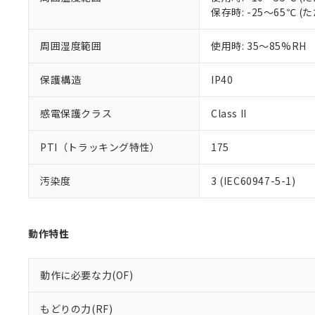
51物質の非含有証
保存時: -25～65℃
※本証明書は発行
また、RoHS指
周囲湿度範囲
使用時: 35～85%RH
混在することから
既に当社にて対応
り割愛しておりま
保護構造
IP40
感電保護クラス
Class II
PTI（トラッキング特性）
175
汚染度
3 (IEC60947-5-1)
動作特性
動作に必要な力(OF)
もどりの力(RF)