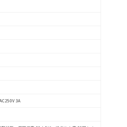
 RoHS指令（10物質）の非含有に対応した製品が提供可能な商品です
AC250V 3A
oHS指令（10物質）の非含有に対応した製品に切り替える予定のある
 RoHS指令（10物質）の非含有に非対応の商品で、対応品を出す予
 RoHS指令（10物質）の非含有の対応状況を調査中または確認中の
ンス料など無形物で、有害物質有無と関係のない商品です。