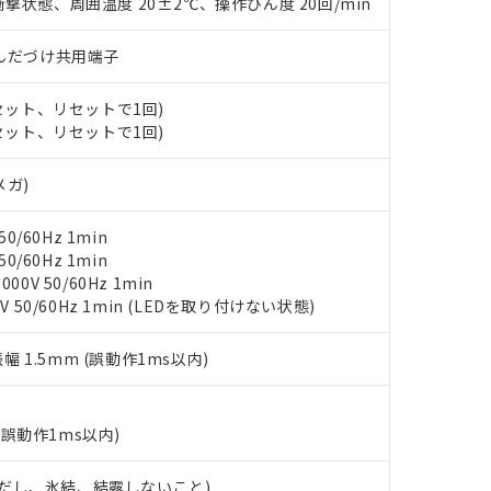
○×表
撃状態、周囲温度 20±2℃、操作ひん度 20回/min
より、非含有部品としていたものが、含有品と判明した場合などやむ
みいただき、同意のうえご利用ください。
材料含有率が中国RoHSの基準値以下であることを示します。
)/はんだづけ共用端子
材料含有率が中国RoHSの基準値を超えていることを示します。
、当社制御機器事業取扱商品の当社在庫状況および標準価格(税抜)
ら貴社製品のうち、外国為替および外国貿易法に定める商品（以下｢
質）：
す。当社販売部門へお問い合わせください。
 水銀(Hg) 1000ppm以下、 カドミウム(Cd) 100ppm以下、
たは国外への提供する場合は、日本国政府の輸出許可(または役務取
(セット、リセットで1回)
000ppm以下、ポリ臭化ビフェニル類(PBB) 1000ppm以下、ポリ臭化ジフェニルエーテル類(P
事業取扱商品の中には、本サービスの対象外となる商品もあること
手続きをとります。
キシル) (DEHP)(別名：DOP) 1000ppm以下、フタル酸ブチルベンジル（BBP） 100
(セット、リセットで1回)
(GB/T26572)：
以下、フタル酸ジイソブチル (DIBP) 1000ppm以下
び標準価格照会結果は、記載している更新日時点での社内データに
物を破棄する場合は、完全に破砕するなど、違法に輸出されないよ
(水銀) : 1000ppm、 Cd(カドミウム) : 100ppm、
業用監視および制御機器に対する適用除外項目は除く。
覧された時点での実際の在庫および標準価格とは異なる場合がある
1000ppm、 PBBs(ポリ臭化ビフェニル類) : 1000ppm、 PBDEs(ポリ臭化ジフェニルエーテル類
物質については閾値を超える意図的な使用がないことを確認しています。
メガ)
上の在庫あり
 1000ppm、 DIBP(フタル酸ジイソブチル) : 1000ppm、 BBP(フタル酸ブチルベンジル) :
品を、核兵器、ミサイル、化学兵器、生物兵器またはその他武器並
チルヘキシル)) : 1000ppm
況および標準価格はお客様のお取引先、またはお客様担当のオムロ
用いたしません。
0/60Hz 1min
ご相談ください。
は満たないが在庫あり
製品を第三者に販売する場合は、上記1、2および3の内容を当該第
0/60Hz 1min
機器販売店や当社販売拠点は「
販売ネットワーク
」をご確認くだ
販売先および販売に係わる関係者が違法に輸出するおそれがある場
用期限
0V 50/60Hz 1min
び標準価格結果を当社の事前の承諾なく第三者に漏洩または開示し
え状況などにより、予定月が前後することがあります。
(最新の在庫状況については、お客様のお取引先、またはお客様担当
V 50/60Hz 1min (LEDを取り付けない状態)
（10物質）のすべてが基準値以下であることを示します。
店・当社販売員にご確認ください)
能（部品リスト作成サービス）をご利用いただくには、I-Webメン
使用状況下において有害物質が外部に漏えいし、環境に深刻な影響を
あります。
振幅 1.5mm (誤動作1ms以内)
機種、また在庫状況の情報を公開していない機種
ェブサイト上で当社にご登録された部品リストについて、当社およ
書ダウンロード
す。当社販売部門へお問い合わせください。
品・サービスに関するお客様との取引・商談に必要な範囲で利用す
合意する
キャンセル
書をダウンロードすることができます。
(誤動作1ms以内)
利用者とは、
"個人情報の共同利用に関して"
の「1.共同利用者の
します。
10物質）の非含有証明書
 (ただし、氷結、結露しないこと)