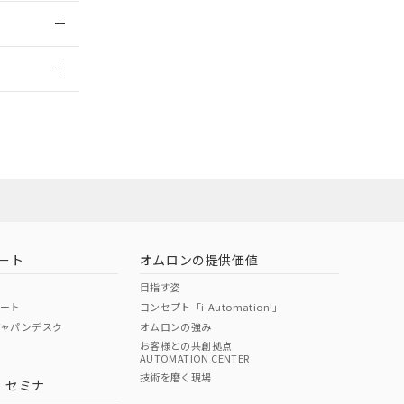
2026/7/29
ート
オムロンの提供価値
目指す姿
ポート
コンセプト「i-Automation!」
ジャパンデスク
オムロンの強み
お客様との共創拠点
AUTOMATION CENTER
DIBP
BBP
DEHP
環境保護
技術を磨く現場
・セミナ
状況ページへ
使用期限