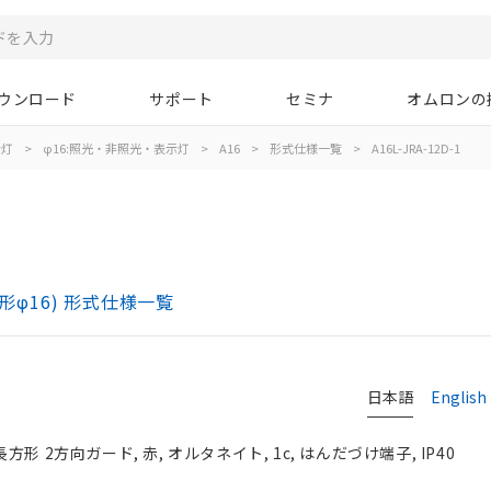
ウンロード
サポート
セミナ
オムロンの
示灯
>
φ16:照光・非照光・表示灯
>
A16
>
形式仕様一覧
>
A16L-JRA-12D-1
)
形φ16) 形式仕様一覧
日本語
English
方形 2方向ガード, 赤, オルタネイト, 1c, はんだづけ端子, IP40