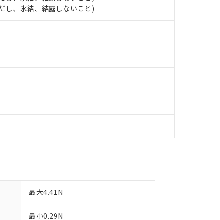
明書（当社基準）
 (ただし、氷結、結露しないこと)
日時点で非含有を証明するもので、過去に遡って非含有を証明するも
令のフタル酸エステル類４物質の対応では、対応完了までの期間は出
備考欄に対応日を記載しておりました。
品への在庫切替を完了していることから、特段のことがない限り、20
す。
最大4.41N
最小0.29N