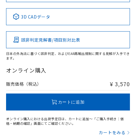
No
No
No
No
中国 RoHS表
※1 ※2
3D CADデータ
この製品の規格認証/適合状況ページへ
Pb
Hg
Cd
Cr(VI)
その他の認証はこちらのページからご検索ください
該非判定見解書/項目別対比表
X
O
O
O
日本の外為法に基づく該非判定、およびEAR再輸出規制に関する見解が入手でき
ます。
"対応済み"や非含有の記載がされた商品であっても、流通
在庫等で未対応品が混在する可能性があります。
オンライン購入
非含有品が必要な際は、弊社営業部門もしくは販売店へお
問い合わせください。
¥ 3,570
販売価格（税込）
この製品のRoHS/REACH対応状況ページへ
カートに追加
オンライン購入における出荷予定日は、カートに追加～「ご購入手続き：価
格・納期の確認」画面にてご確認ください。
カートをみる