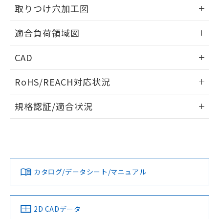
の共同利用に関して"
の「1.共同利
取りつけ穴加工図
※本証明書は発行日時点で非含有を証明す
用者の範囲」に記載されている法人を
るもので、過去に遡って非含有を証明する
指します。
情報更新：2026/05/21
ものではありません。
適合負荷領域図
また、RoHS指令のフタル酸エステル類４
物質の対応では、対応完了までの期間は出
情報更新：2026/05/21
CAD
荷製品に未対応品が混在することから備考
欄に対応日を記載しておりました。
ログイン/会員登録いただくと、CADデータをダウンロー
既に当社にて対応品への在庫切替を完了
RoHS/REACH対応状況
ドすることができます。
していることから、特段のことがない限
情報更新：2026/7/29
り、2022年1月12日より割愛しておりま
規格認証/適合状況
す。
ログイン/会員登録
EU RoHS
注意事項・凡例
UL認証
CSA認証
CEマーキング
No
No
Yes
対応状況
対応予定月
※1
※2
ダウンロードデータをご利用いただく前に、以下を必ずお読
みください。
カタログ/データシート/マニュアル
対応済み
ソフトウェアの使用条件
LR型式承認
DNV型式承認
BV型式承認
KR型式承
（イギリス
（ノルウェー
（フランス
（韓国
船舶規格）
船舶規格）
船舶規格）
船舶規格
中国 RoHS
注意事項・凡例
2D CADデータ