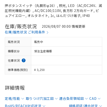
押ボタンスイッチ（丸胴形φ16）, 照光, LED（AC/DC24V、減
圧照光機能内蔵）, AC/DC100/110V, 長方形 2方向ガード, ピ
ュアイエロー, オルタネイト, 1c, はんだづけ端子, IP40
在庫/販売状況
2026/08/07 00:00 情報更新
在庫/販売状況 ご利用条件
販売状況
販売中
機種区分
受注生産機種
在庫状況
標準価格(税別)
¥ 3,250
詳細情報
定格/性能
取りつけ穴加工図
適合負荷領域図
CAD
RoHS/REACH対応状況
規格認証/適合状況