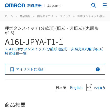
制御機器
Japan
ホーム
>
商品情報
>
商品カテゴリ
>
スイッチ
>
押ボタンスイッチ/表示灯
押ボタンスイッチ(分離形)(照光・非照光)(丸胴形
φ16)
A16L-JPYA-T1-1
A16 押ボタンスイッチ(分離形)(照光・非照光)(丸胴形φ16)
形式仕様一覧
マイリストに追加
日本語
English
PDF出力
商品概要