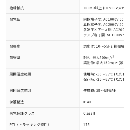
非含有に対応した製品が提供可能な商品で
絶縁抵抗
す。
100MΩ以上 (DC500Vメガ)
対応予定：EU RoHS指令（10物質）の非含
ご利用条件
耐電圧
同極端子間: AC1000V 50/60
有に対応した製品に切り替える予定のある
異極端子間: AC2000V 50/60
商品です。
各端子とアース間: AC2000V 5
対応予定なし：EU RoHS指令（10物質）の
ランプ端子間: AC1000V 50
以下の条件をお読みいただき、同意のうえ
非含有に非対応の商品で、対応品を出す予
ご利用ください。
定はありません。
耐振動
誤動作: 10～55Hz 複振幅 1
調査・確認中：EU RoHS指令（10物質）の
本サービスは、当社制御機器事業取扱
※1 中国RoHS○×表
非含有の対応状況を調査中または確認中の
2
耐衝撃
耐久: 最大500m/s
商品の当社在庫状況および標準価格
2
商品です。
誤動作: 最大150m/s
(誤動作
(税抜)を提供させていただくもので
「○」：最大均質材料含有率が中国RoHSの
非該当品：ライセンス料など無形物で、有
す。
周囲温度範囲
基準値以下であることを示します。
使用時: -10～55℃ (ただ
害物質有無と関係のない商品です。
当社制御機器事業取扱商品の中には、
保存時: -25～65℃ (ただ
「×」：最大均質材料含有率が中国RoHSの
仕入先様の事情により、非含有部品として
本サービスの対象外となる商品もある
基準値を超えていることを示します。
いたものが、含有品と判明した場合などや
当社は、これら貴社製品のうち、外国
ことをご了承ください。
周囲湿度範囲
使用時: 35～85%RH
「－」：未確認です。当社販売部門へお問
むを得ず変更することがあります。
為替および外国貿易法に定める商品
在庫状況および標準価格照会結果は、
い合わせください。
（以下｢規制貨物等」という）を輸出
保護構造
IP40
記載している更新日時点での社内デー
*EU RoHS指令（10物質）：
または国外への提供する場合は、日本
記
タに基づき作成されるものであり、閲
説明
鉛(Pb) 1000ppm以下、 水銀(Hg) 1000ppm以下、 カド
*中国RoHS10物質の基準値 (GB/T26572)：
国政府の輸出許可(または役務取引許
感電保護クラス
Class II
号
覧された時点での実際の在庫および標
ミウム(Cd) 100ppm以下、
Pb(鉛) :1000ppm、 Hg(水銀) : 1000ppm、 Cd(カドミウ
可)を取得するなどの必要な手続きを
六価クロム(Cr(Ⅵ)) 1000ppm以下、ポリ臭化ビフェニル
ム) : 100ppm、
準価格とは異なる場合があることをご
類(PBB) 1000ppm以下、ポリ臭化ジフェニルエーテル類
Cr(Ⅵ)(六価クロム) : 1000ppm、 PBBs(ポリ臭化ビフェ
PTI（トラッキング特性）
175
とります。
了承ください。
(PBDE) 1000ppm以下、フタル酸ビス(2-エチルヘキシ
○
一定数以上の在庫あり
ニル類) : 1000ppm、 PBDEs(ポリ臭化ジフェニルエーテ