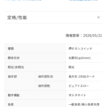
定格/性能
情報更新：2026/05/21
種類
押ボタンスイッチ
胴体形状
丸胴形(φ16mm)
照光/非照光
照光
操作部
操作部形状
長方形 2方向ガード
操作部色
ピュアイエロー
動作機能
オルタネイト
負荷
一般負荷/微小負荷共用