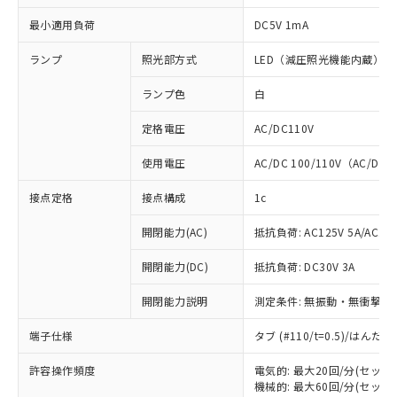
最小適用負荷
DC5V 1mA
ランプ
照光部方式
LED（減圧照光機能内蔵）
ランプ色
白
定格電圧
AC/DC110V
使用電圧
AC/DC 100/110V（AC/DC 
接点定格
接点構成
1c
開閉能力(AC)
抵抗負荷: AC125V 5A/AC250
開閉能力(DC)
抵抗負荷: DC30V 3A
開閉能力説明
測定条件: 無振動・無衝撃状態
端子仕様
タブ (#110/t=0.5)/はん
※1 対応状況
許容操作頻度
電気的: 最大20回/分(セッ
対応済み：EU RoHS指令（10物質）の
機械的: 最大60回/分(セッ