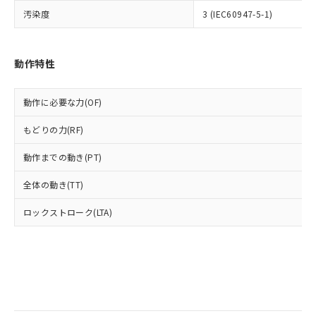
当社は規制貨物を破棄する場合は、完
ル) (DEHP)(別名：DOP) 1000ppm以下、フタル酸ブチ
正式な納期状況および標準価格はお客
ル類) : 1000ppm、
汚染度
3 (IEC60947-5-1)
ルベンジル（BBP） 1000ppm以下、フタル酸ジブチル
全に破砕するなど、違法に輸出されな
DBP(フタル酸ジブチル) : 1000ppm、 DIBP(フタル酸ジ
様のお取引先、またはお客様担当のオ
（DBP） 1000ppm以下、フタル酸ジイソブチル
イソブチル) : 1000ppm、 BBP(フタル酸ブチルベンジ
△
一定数には満たないが在庫あり
いよう必要な手段を講じます。
ムロン制御機器販売店・当社販売員に
(DIBP) 1000ppm以下
ル) : 1000ppm、
当社は貴社製品を、核兵器、ミサイ
但し、RoHS指令で産業用監視および制御機器に対する
DEHP(フタル酸ビス(2-エチルヘキシル)) : 1000ppm
ご相談ください。
適用除外項目は除く。
ル、化学兵器、生物兵器またはその他
動作特性
－
在庫なし(最新の在庫状況につ
オムロン制御機器販売店や当社販売拠
フタル酸エステル類の４物質については閾値を超える意
武器並びにこれらの製造装置等に一切
いては、お客様のお取引先、ま
図的な使用がないことを確認しています。
点は「
販売ネットワーク
」をご確認
※2 環境保護使用期限
使用いたしません。
たはお客様担当のオムロン制御
ください。
動作に必要な力(OF)
当社は、貴社製品を第三者に販売する
機器販売店・当社販売員にご確
在庫状況および標準価格結果を当社の
※2 対応予定月
「ｅ」：有害物質（10物質）のすべてが基
場合は、上記1、2および3の内容を当
認ください)
事前の承諾なく第三者に漏洩または開
もどりの力(RF)
準値以下であることを示します。
該第三者に通知します。また当社は、
示しないようお願いします。
部品在庫の切り替え状況などにより、予定
「10」：通常の使用状況下において有害物
販売先および販売に係わる関係者が違
マイパーツ機能（部品リスト作成サー
空
受注生産機種、また在庫状況の
動作までの動き(PT)
月が前後することがあります。
質が外部に漏えいし、環境に深刻な影響を
法に輸出するおそれがある場合は、取
ビス）をご利用いただくには、I-Web
白
情報を公開していない機種
及ぼさない年数を意味します。
り引きをいたしません。
メンバーズにご登録されている必要が
全体の動き(TT)
「－」：未確認です。当社販売部門へお問
あります。
い合わせください。
ロックストローク(LTA)
お客様が当ウェブサイト上で当社にご
※3 非含有証明書ダウンロード
登録された部品リストについて、当社
および当社の共同利用者が、当社の製
下記の非含有証明書をダウンロードするこ
品・サービスに関するお客様との取
とができます。
合意する
キャンセル
引・商談に必要な範囲で利用すること
をご了承ください。
EU RoHS指令（10物質）の非含有証明書
※当社の共同利用者とは、
"個人情報
51物質の非含有証明書（当社基準）