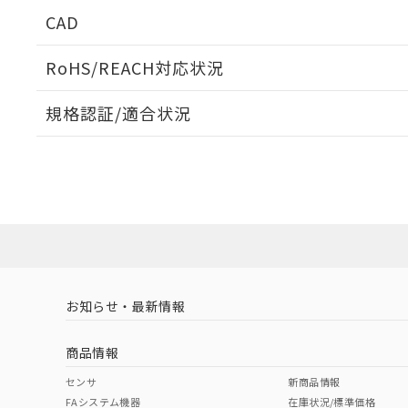
CAD
ログイン/会員登録いただくと、CADデータをダウンロ
RoHS/REACH対応状況
規格認証/適合状況
EU RoHS
注意事項・凡例
UL認証
CSA認証
CEマーキング
ダウンロードデータをご利用いただく前に、以下を必ずお読
No
No
Yes
対応状況
対応予定月
※1
※2
ソフトウェアの使用条件
対応済み
LR型式承認
DNV型式承認
BV型式承認
KR
（イギリス
（ノルウェー
（フランス
（
お知らせ・最新情報
中国 RoHS
注意事項・凡例
船舶規格）
船舶規格）
船舶規格）
船
商品情報
No
No
No
No
中国 RoHS表
※1 ※2
センサ
新商品情報
FAシステム機器
在庫状況/標準価格