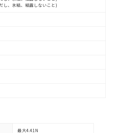
します。
10物質）の非含有証明書
 (ただし、氷結、結露しないこと)
明書（当社基準）
日時点で非含有を証明するもので、過去に遡って非含有を証明するも
令のフタル酸エステル類４物質の対応では、対応完了までの期間は出
備考欄に対応日を記載しておりました。
品への在庫切替を完了していることから、特段のことがない限り、20
す。
最大4.41N