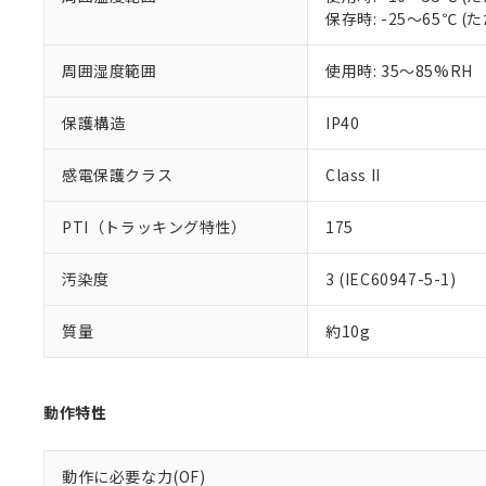
いる法人を指
EU RoHS指令（
保存時: -25～65℃
51物質の非含有証
※本証明書は発行
周囲湿度範囲
使用時: 35～85%RH
また、RoHS指
混在することから
既に当社にて対応
保護構造
IP40
り割愛しておりま
感電保護クラス
Class II
PTI（トラッキング特性）
175
汚染度
3 (IEC60947-5-1)
質量
約10g
動作特性
動作に必要な力(OF)