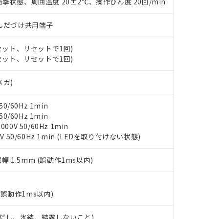
撃状態、周囲温度 20±2℃、操作ひん度 20回/min
ンス料など無形物で、有害物質有無と関係のない商品です。
○×表
より、非含有部品としていたものが、含有品と判明した場合などやむ
)/はんだづけ共用端子
みいただき、同意のうえご利用ください。
材料含有率が中国RoHSの基準値以下であることを示します。
材料含有率が中国RoHSの基準値を超えていることを示します。
、当社制御機器事業取扱商品の当社在庫状況および標準価格(税抜)
ら貴社製品のうち、外国為替および外国貿易法に定める商品（以下｢
質）：
(セット、リセットで1回)
す。当社販売部門へお問い合わせください。
 水銀(Hg) 1000ppm以下、 カドミウム(Cd) 100ppm以下、
たは国外への提供する場合は、日本国政府の輸出許可(または役務取
(セット、リセットで1回)
000ppm以下、ポリ臭化ビフェニル類(PBB) 1000ppm以下、ポリ臭化ジフェニルエーテル類(P
事業取扱商品の中には、本サービスの対象外となる商品もあること
手続きをとります。
キシル) (DEHP)(別名：DOP) 1000ppm以下、フタル酸ブチルベンジル（BBP） 100
(GB/T26572)：
以下、フタル酸ジイソブチル (DIBP) 1000ppm以下
び標準価格照会結果は、記載している更新日時点での社内データに
物を破棄する場合は、完全に破砕するなど、違法に輸出されないよ
メガ)
(水銀) : 1000ppm、 Cd(カドミウム) : 100ppm、
業用監視および制御機器に対する適用除外項目は除く。
覧された時点での実際の在庫および標準価格とは異なる場合がある
1000ppm、 PBBs(ポリ臭化ビフェニル類) : 1000ppm、 PBDEs(ポリ臭化ジフェニルエーテル類
物質については閾値を超える意図的な使用がないことを確認しています。
上の在庫あり
 1000ppm、 DIBP(フタル酸ジイソブチル) : 1000ppm、 BBP(フタル酸ブチルベンジル) :
品を、核兵器、ミサイル、化学兵器、生物兵器またはその他武器並
チルヘキシル)) : 1000ppm
0/60Hz 1min
況および標準価格はお客様のお取引先、またはお客様担当のオムロ
用いたしません。
0/60Hz 1min
ご相談ください。
は満たないが在庫あり
製品を第三者に販売する場合は、上記1、2および3の内容を当該第
0V 50/60Hz 1min
機器販売店や当社販売拠点は「
販売ネットワーク
」をご確認くだ
販売先および販売に係わる関係者が違法に輸出するおそれがある場
用期限
V 50/60Hz 1min (LEDを取り付けない状態)
び標準価格結果を当社の事前の承諾なく第三者に漏洩または開示し
え状況などにより、予定月が前後することがあります。
(最新の在庫状況については、お客様のお取引先、またはお客様担当
（10物質）のすべてが基準値以下であることを示します。
店・当社販売員にご確認ください)
振幅 1.5mm (誤動作1ms以内)
能（部品リスト作成サービス）をご利用いただくには、I-Webメン
使用状況下において有害物質が外部に漏えいし、環境に深刻な影響を
あります。
機種、また在庫状況の情報を公開していない機種
ェブサイト上で当社にご登録された部品リストについて、当社およ
書ダウンロード
す。当社販売部門へお問い合わせください。
品・サービスに関するお客様との取引・商談に必要な範囲で利用す
(誤動作1ms以内)
合意する
キャンセル
書をダウンロードすることができます。
利用者とは、
"個人情報の共同利用に関して"
の「1.共同利用者の
 (ただし、氷結、結露しないこと)