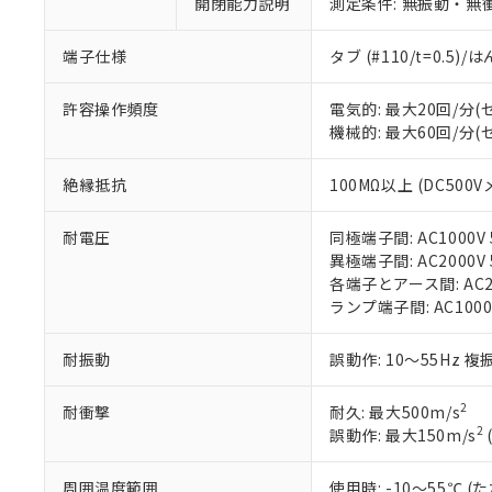
ご利用条件
開閉能力説明
測定条件: 無振動・無衝
非該当品：ライセ
※1 中国RoHS
仕入先様の事情に
端子仕様
タブ (#110/t=0.5
があります。
以下の条件をお読
「○」：最大均質
「×」：最大均質
本サービスは
当社は、これ
*EU RoHS指令（10物
許容操作頻度
電気的: 最大20回/分
「－」：未確認で
鉛(Pb) 1000ppm以下、
くものです。
う）を輸出ま
機械的: 最大60回/分
記
説明
六価クロム(Cr(Ⅵ)) 1
当社制御機器
などの必要な
フタル酸ビス(2-エチルヘ
号
*中国RoHS10物質の基準値 
ル（DBP） 1000ppm
在庫状況およ
当社は規制貨
絶縁抵抗
100MΩ以上 (DC500V
Pb(鉛) :1000ppm、 Hg
但し、RoHS指令で産
のであり、閲
ます。
Cr(Ⅵ)(六価クロム) : 
フタル酸エステル類の４
○
一定数以
DBP(フタル酸ジブチル) :
い。
当社は貴社製
DEHP(フタル酸ビス(2-エ
耐電圧
同極端子間: AC1000V 5
正式な納期状
置等に一切使
異極端子間: AC2000V 5
当社販売員に
※2 対応予定月
△
一定数に
当社は、貴社
各端子とアース間: AC200
オムロン制御
また当社は、
※2 環境保護使
ランプ端子間: AC1000
在庫状況およ
部品在庫の切り替
たしません。
－
在庫なし
す。
「ｅ」：有害物質
機器販売
耐振動
誤動作: 10～55Hz 複
マイパーツ機
「10」：通常の
ている必要が
味します。
空
受注生産
お客様が当ウ
※3 非含有証明
2
耐衝撃
耐久: 最大500m/s
「－」：未確認で
白
が、当社の製
2
誤動作: 最大150m/s
さい。
下記の非含有証明
※当社の共同
周囲温度範囲
使用時: -10～55℃