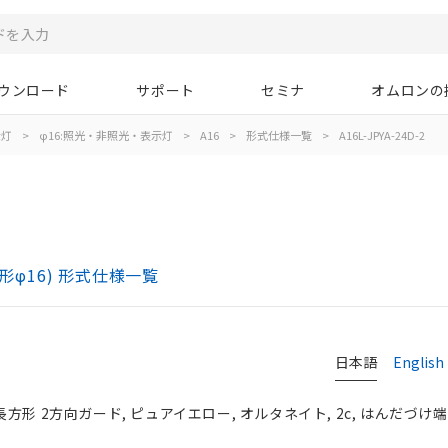
ウンロード
サポート
セミナ
オムロンの
示灯
>
φ16:照光・非照光・表示灯
>
A16
>
形式仕様一覧
>
A16L-JPYA-24D-2
)
形φ16) 形式仕様一覧
日本語
English
長方形 2方向ガード, ピュアイエロー, オルタネイト, 2c, はんだづけ端子,