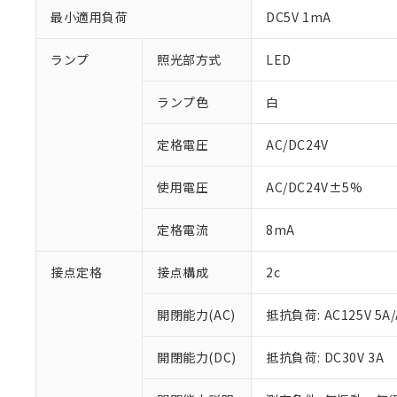
最小適用負荷
DC5V 1mA
ランプ
照光部方式
LED
ランプ色
白
定格電圧
AC/DC24V
使用電圧
AC/DC24V±5%
定格電流
8mA
接点定格
接点構成
2c
※1 対応状況
開閉能力(AC)
抵抗負荷: AC125V 5A/
対応済み：EU
対応予定：EU R
開閉能力(DC)
抵抗負荷: DC30V 3A
対応予定なし：EU
調査・確認中：EU