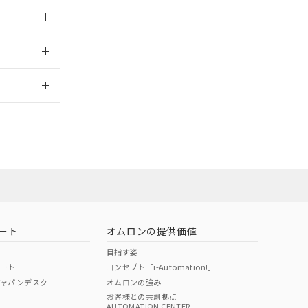
026/05/21
2026/7/29
ート
オムロンの提供価値
目指す姿
ポート
コンセプト「i-Automation!」
ジャパンデスク
オムロンの強み
お客様との共創拠点
AUTOMATION CENTER