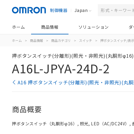
制御機器
Japan
ホーム
商品情報
ソリューション
ダ
ホーム
>
商品情報
>
商品カテゴリ
>
スイッチ
>
押ボタンスイッチ/表
押ボタンスイッチ(分離形)(照光・非照光)(丸胴形φ16
A16L-JPYA-24D-2
A16 押ボタンスイッチ(分離形)(照光・非照光)(丸胴
商品概要
押ボタンスイッチ（丸胴形φ16）, 照光, LED（AC/DC24V）, 