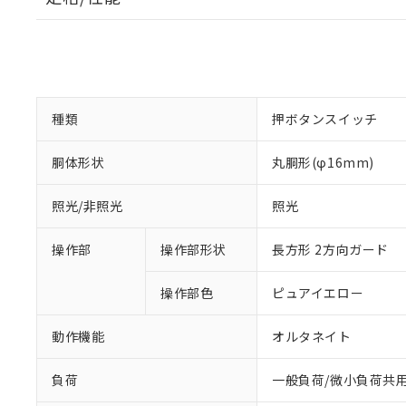
種類
押ボタンスイッチ
胴体形状
丸胴形(φ16mm)
照光/非照光
照光
操作部
操作部形状
長方形 2方向ガード
操作部色
ピュアイエロー
動作機能
オルタネイト
負荷
一般負荷/微小負荷共