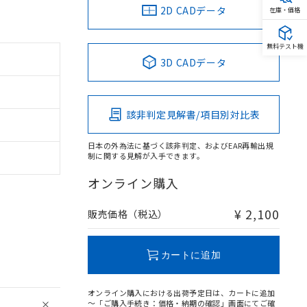
2D CADデータ
在庫・価格
無料テスト機
3D CADデータ
該非判定見解書/項目別対比表
日本の外為法に基づく該非判定、およびEAR再輸出規
制に関する見解が入手できます。
オンライン購入
¥ 2,100
販売価格（税込）
カートに追加
オンライン購入における出荷予定日は、カートに追加
～「ご購入手続き：価格・納期の確認」画面にてご確