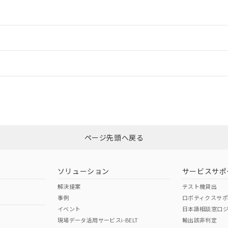
情報更新：2
ードすることができます。
情報更新：
ログイン/会員登録
CCC認証
電波法
みください。
Yes
N/A
非含有証明書
※3
ページ先頭へ戻る
ダウンロードはこちら
型式承認
NK型式承認
ABS型式承認
韓国
（日本
（アメリカ
ソリューション
サービスサポ
舶規格）
船舶規格）
船舶規格）
解決提案
テスト機貸出
事例
ロボティクスサ
No
No
イベント
日本語相談窓口
現場データ活用サービスi-BELT
輸出該非判定