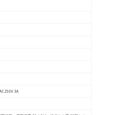
AC250V 3A
 RoHS指令（10物質）の非含有に対応した製品が提供可能な商品です
oHS指令（10物質）の非含有に対応した製品に切り替える予定のある
 RoHS指令（10物質）の非含有に非対応の商品で、対応品を出す予
 RoHS指令（10物質）の非含有の対応状況を調査中または確認中の