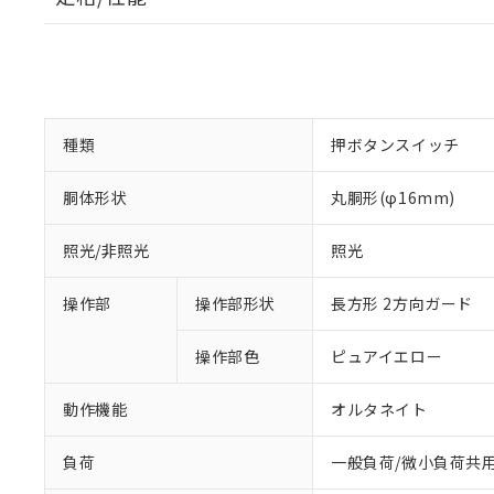
種類
押ボタンスイッチ
胴体形状
丸胴形(φ16mm)
照光/非照光
照光
操作部
操作部形状
長方形 2方向ガード
操作部色
ピュアイエロー
動作機能
オルタネイト
負荷
一般負荷/微小負荷共