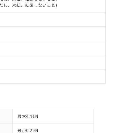
します。
10物質）の非含有証明書
 (ただし、氷結、結露しないこと)
明書（当社基準）
日時点で非含有を証明するもので、過去に遡って非含有を証明するも
令のフタル酸エステル類４物質の対応では、対応完了までの期間は出
備考欄に対応日を記載しておりました。
品への在庫切替を完了していることから、特段のことがない限り、20
す。
最大4.41N
最小0.29N