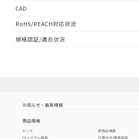
CAD
ログイン/会員登録いただくと、CADデータをダウンロ
RoHS/REACH対応状況
規格認証/適合状況
EU RoHS
注意事項・凡例
UL認証
CSA認証
CEマーキング
ダウンロードデータをご利用いただく前に、以下を必ずお読
No
No
Yes
対応状況
対応予定月
※1
※2
ソフトウェアの使用条件
対応済み
LR型式承認
DNV型式承認
BV型式承認
KR
（イギリス
（ノルウェー
（フランス
（
お知らせ・最新情報
中国 RoHS
注意事項・凡例
船舶規格）
船舶規格）
船舶規格）
船
商品情報
No
No
No
No
中国 RoHS表
※1 ※2
センサ
新商品情報
FAシステム機器
在庫状況/標準価格