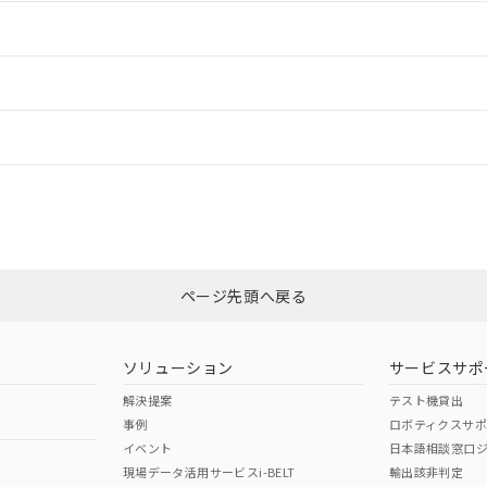
情報更新：2
ードすることができます。
情報更新：
ログイン/会員登録
CCC認証
電波法
みください。
Yes
N/A
非含有証明書
※3
ページ先頭へ戻る
ダウンロードはこちら
型式承認
NK型式承認
ABS型式承認
韓国
（日本
（アメリカ
ソリューション
サービスサポ
舶規格）
船舶規格）
船舶規格）
解決提案
テスト機貸出
事例
ロボティクスサ
No
No
イベント
日本語相談窓口
現場データ活用サービスi-BELT
輸出該非判定