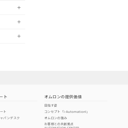
026/05/21
2026/7/29
ート
オムロンの提供価値
目指す姿
ポート
コンセプト「i-Automation!」
ジャパンデスク
オムロンの強み
お客様との共創拠点
AUTOMATION CENTER