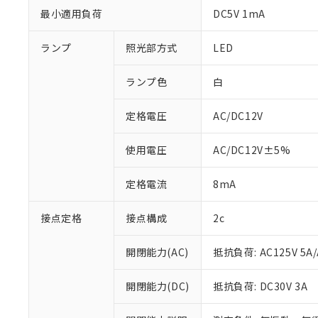
最小適用負荷
DC5V 1mA
ランプ
照光部方式
LED
ランプ色
白
定格電圧
AC/DC12V
使用電圧
AC/DC12V±5%
定格電流
8mA
接点定格
接点構成
2c
※1 対応状況
開閉能力(AC)
抵抗負荷: AC125V 5A/
対応済み：EU
対応予定：EU R
開閉能力(DC)
抵抗負荷: DC30V 3A
対応予定なし：EU
調査・確認中：EU