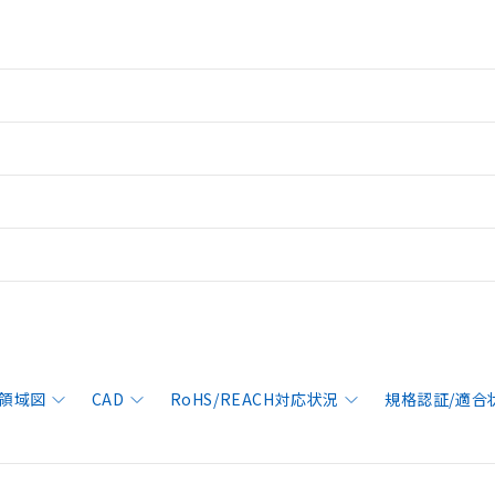
領域図
CAD
RoHS/REACH対応状況
規格認証/適合