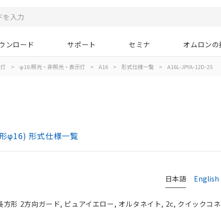
ウンロード
サポート
セミナ
オムロンの
示灯
>
φ16:照光・非照光・表示灯
>
A16
>
形式仕様一覧
>
A16L-JPYA-12D-2S
)
形φ16) 形式仕様一覧
日本語
English
長方形 2方向ガード, ピュアイエロー, オルタネイト, 2c, クイックコネク