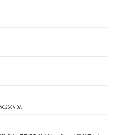
AC250V 3A
 RoHS指令（10物質）の非含有に対応した製品が提供可能な商品です
oHS指令（10物質）の非含有に対応した製品に切り替える予定のある
 RoHS指令（10物質）の非含有に非対応の商品で、対応品を出す予
 RoHS指令（10物質）の非含有の対応状況を調査中または確認中の