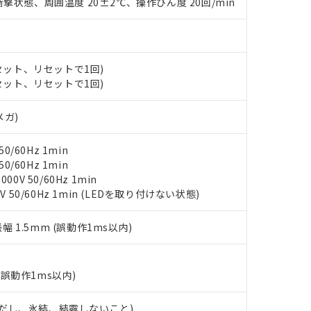
撃状態、周囲温度 20±2℃、操作ひん度 20回/min
ンス料など無形物で、有害物質有無と関係のない商品です。
○×表
より、非含有部品としていたものが、含有品と判明した場合などやむ
みいただき、同意のうえご利用ください。
材料含有率が中国RoHSの基準値以下であることを示します。
材料含有率が中国RoHSの基準値を超えていることを示します。
、当社制御機器事業取扱商品の当社在庫状況および標準価格(税抜)
(セット、リセットで1回)
ら貴社製品のうち、外国為替および外国貿易法に定める商品（以下｢
質）：
す。当社販売部門へお問い合わせください。
 水銀(Hg) 1000ppm以下、 カドミウム(Cd) 100ppm以下、
(セット、リセットで1回)
たは国外への提供する場合は、日本国政府の輸出許可(または役務取
000ppm以下、ポリ臭化ビフェニル類(PBB) 1000ppm以下、ポリ臭化ジフェニルエーテル類(P
事業取扱商品の中には、本サービスの対象外となる商品もあること
手続きをとります。
キシル) (DEHP)(別名：DOP) 1000ppm以下、フタル酸ブチルベンジル（BBP） 100
(GB/T26572)：
以下、フタル酸ジイソブチル (DIBP) 1000ppm以下
び標準価格照会結果は、記載している更新日時点での社内データに
物を破棄する場合は、完全に破砕するなど、違法に輸出されないよ
メガ)
(水銀) : 1000ppm、 Cd(カドミウム) : 100ppm、
業用監視および制御機器に対する適用除外項目は除く。
覧された時点での実際の在庫および標準価格とは異なる場合がある
1000ppm、 PBBs(ポリ臭化ビフェニル類) : 1000ppm、 PBDEs(ポリ臭化ジフェニルエーテル類
物質については閾値を超える意図的な使用がないことを確認しています。
上の在庫あり
 1000ppm、 DIBP(フタル酸ジイソブチル) : 1000ppm、 BBP(フタル酸ブチルベンジル) :
品を、核兵器、ミサイル、化学兵器、生物兵器またはその他武器並
チルヘキシル)) : 1000ppm
0/60Hz 1min
況および標準価格はお客様のお取引先、またはお客様担当のオムロ
用いたしません。
0/60Hz 1min
ご相談ください。
は満たないが在庫あり
製品を第三者に販売する場合は、上記1、2および3の内容を当該第
0V 50/60Hz 1min
機器販売店や当社販売拠点は「
販売ネットワーク
」をご確認くだ
販売先および販売に係わる関係者が違法に輸出するおそれがある場
用期限
V 50/60Hz 1min (LEDを取り付けない状態)
び標準価格結果を当社の事前の承諾なく第三者に漏洩または開示し
え状況などにより、予定月が前後することがあります。
(最新の在庫状況については、お客様のお取引先、またはお客様担当
（10物質）のすべてが基準値以下であることを示します。
店・当社販売員にご確認ください)
振幅 1.5mm (誤動作1ms以内)
能（部品リスト作成サービス）をご利用いただくには、I-Webメン
使用状況下において有害物質が外部に漏えいし、環境に深刻な影響を
あります。
機種、また在庫状況の情報を公開していない機種
ェブサイト上で当社にご登録された部品リストについて、当社およ
書ダウンロード
す。当社販売部門へお問い合わせください。
品・サービスに関するお客様との取引・商談に必要な範囲で利用す
(誤動作1ms以内)
合意する
キャンセル
書をダウンロードすることができます。
利用者とは、
"個人情報の共同利用に関して"
の「1.共同利用者の
 (ただし、氷結、結露しないこと)