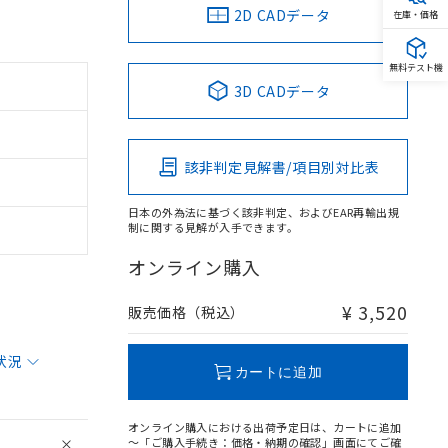
2D CADデータ
在庫・価格
無料テスト機
3D CADデータ
該非判定見解書/項目別対比表
日本の外為法に基づく該非判定、およびEAR再輸出規
制に関する見解が入手できます。
オンライン購入
¥ 3,520
販売価格（税込）
状況
カートに追加
オンライン購入における出荷予定日は、カートに追加
～「ご購入手続き：価格・納期の確認」画面にてご確