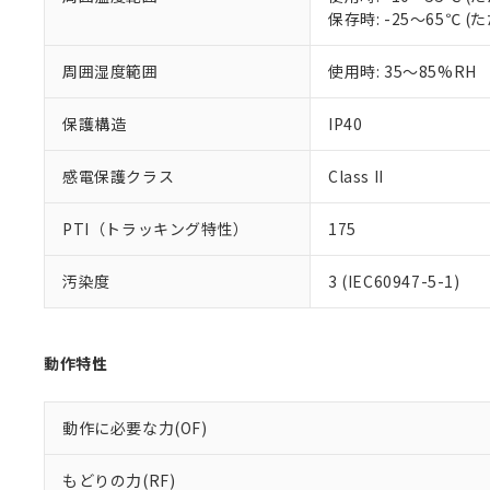
いる法人を指
EU RoHS指令（
保存時: -25～65℃
51物質の非含有証
※本証明書は発行
周囲湿度範囲
使用時: 35～85%RH
また、RoHS指
混在することから
保護構造
IP40
既に当社にて対応
り割愛しておりま
感電保護クラス
Class II
PTI（トラッキング特性）
175
汚染度
3 (IEC60947-5-1)
動作特性
動作に必要な力(OF)
もどりの力(RF)