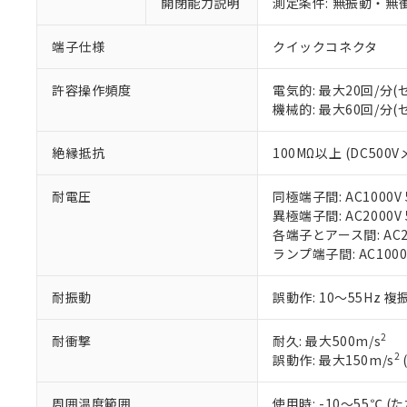
ご利用条件
開閉能力説明
測定条件: 無振動・無衝
非該当品：ライセ
※1 中国RoHS
仕入先様の事情に
端子仕様
クイックコネクタ
があります。
以下の条件をお読
「○」：最大均質
「×」：最大均質
本サービスは
許容操作頻度
電気的: 最大20回/分
当社は、これ
*EU RoHS指令（10物
「－」：未確認で
鉛(Pb) 1000ppm以下、
くものです。
機械的: 最大60回/分
う）を輸出ま
記
説明
六価クロム(Cr(Ⅵ)) 1
当社制御機器
などの必要な
フタル酸ビス(2-エチルヘ
号
*中国RoHS10物質の基準値 
ル（DBP） 1000ppm
在庫状況およ
当社は規制貨
絶縁抵抗
100MΩ以上 (DC500V
Pb(鉛) :1000ppm、 Hg
但し、RoHS指令で産
のであり、閲
ます。
Cr(Ⅵ)(六価クロム) : 
フタル酸エステル類の４
○
一定数以
DBP(フタル酸ジブチル) :
い。
当社は貴社製
DEHP(フタル酸ビス(2-エ
耐電圧
同極端子間: AC1000V 5
正式な納期状
置等に一切使
異極端子間: AC2000V 5
当社販売員に
※2 対応予定月
△
一定数に
当社は、貴社
各端子とアース間: AC200
オムロン制御
また当社は、
※2 環境保護使
ランプ端子間: AC1000
在庫状況およ
部品在庫の切り替
たしません。
－
在庫なし
す。
「ｅ」：有害物質
機器販売
耐振動
誤動作: 10～55Hz 複
マイパーツ機
「10」：通常の
ている必要が
味します。
空
受注生産
お客様が当ウ
※3 非含有証明
2
耐衝撃
耐久: 最大500m/s
「－」：未確認で
白
が、当社の製
2
誤動作: 最大150m/s
さい。
下記の非含有証明
※当社の共同
周囲温度範囲
使用時: -10～55℃