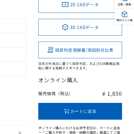
2D CADデータ
在庫・価格
無料テスト機
3D CADデータ
該非判定見解書/項目別対比表
日本の外為法に基づく該非判定、およびEAR再輸出規
制に関する見解が入手できます。
オンライン購入
¥ 1,850
販売価格（税込）
カートに追加
オンライン購入における出荷予定日は、カートに追加
～「ご購入手続き：価格・納期の確認」画面にてご確