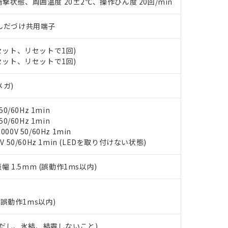
○×表
撃状態、周囲温度 20±2℃、操作ひん度 20回/min
より、非含有部品としていたものが、含有品と判明した場合などやむ
みいただき、同意のうえご利用ください。
材料含有率が中国RoHSの基準値以下であることを示します。
)/はんだづけ共用端子
材料含有率が中国RoHSの基準値を超えていることを示します。
、当社制御機器事業取扱商品の当社在庫状況および標準価格(税抜)
ら貴社製品のうち、外国為替および外国貿易法に定める商品（以下｢
質）：
す。当社販売部門へお問い合わせください。
 水銀(Hg) 1000ppm以下、 カドミウム(Cd) 100ppm以下、
たは国外への提供する場合は、日本国政府の輸出許可(または役務取
(セット、リセットで1回)
000ppm以下、ポリ臭化ビフェニル類(PBB) 1000ppm以下、ポリ臭化ジフェニルエーテル類(P
事業取扱商品の中には、本サービスの対象外となる商品もあること
手続きをとります。
キシル) (DEHP)(別名：DOP) 1000ppm以下、フタル酸ブチルベンジル（BBP） 100
(セット、リセットで1回)
(GB/T26572)：
以下、フタル酸ジイソブチル (DIBP) 1000ppm以下
び標準価格照会結果は、記載している更新日時点での社内データに
物を破棄する場合は、完全に破砕するなど、違法に輸出されないよ
(水銀) : 1000ppm、 Cd(カドミウム) : 100ppm、
業用監視および制御機器に対する適用除外項目は除く。
覧された時点での実際の在庫および標準価格とは異なる場合がある
1000ppm、 PBBs(ポリ臭化ビフェニル類) : 1000ppm、 PBDEs(ポリ臭化ジフェニルエーテル類
物質については閾値を超える意図的な使用がないことを確認しています。
メガ)
上の在庫あり
 1000ppm、 DIBP(フタル酸ジイソブチル) : 1000ppm、 BBP(フタル酸ブチルベンジル) :
品を、核兵器、ミサイル、化学兵器、生物兵器またはその他武器並
チルヘキシル)) : 1000ppm
況および標準価格はお客様のお取引先、またはお客様担当のオムロ
用いたしません。
0/60Hz 1min
ご相談ください。
は満たないが在庫あり
製品を第三者に販売する場合は、上記1、2および3の内容を当該第
0/60Hz 1min
機器販売店や当社販売拠点は「
販売ネットワーク
」をご確認くだ
販売先および販売に係わる関係者が違法に輸出するおそれがある場
用期限
0V 50/60Hz 1min
び標準価格結果を当社の事前の承諾なく第三者に漏洩または開示し
え状況などにより、予定月が前後することがあります。
(最新の在庫状況については、お客様のお取引先、またはお客様担当
V 50/60Hz 1min (LEDを取り付けない状態)
（10物質）のすべてが基準値以下であることを示します。
店・当社販売員にご確認ください)
能（部品リスト作成サービス）をご利用いただくには、I-Webメン
使用状況下において有害物質が外部に漏えいし、環境に深刻な影響を
あります。
振幅 1.5mm (誤動作1ms以内)
機種、また在庫状況の情報を公開していない機種
ェブサイト上で当社にご登録された部品リストについて、当社およ
書ダウンロード
す。当社販売部門へお問い合わせください。
品・サービスに関するお客様との取引・商談に必要な範囲で利用す
合意する
キャンセル
書をダウンロードすることができます。
(誤動作1ms以内)
利用者とは、
"個人情報の共同利用に関して"
の「1.共同利用者の
します。
10物質）の非含有証明書
 (ただし、氷結、結露しないこと)