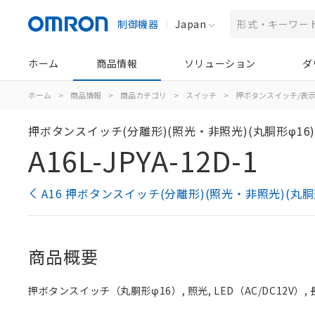
制御機器
Japan
ホーム
商品情報
ソリューション
ダ
ホーム
>
商品情報
>
商品カテゴリ
>
スイッチ
>
押ボタンスイッチ/表
押ボタンスイッチ(分離形)(照光・非照光)(丸胴形φ16
A16L-JPYA-12D-1
A16 押ボタンスイッチ(分離形)(照光・非照光)(丸胴
商品概要
押ボタンスイッチ（丸胴形φ16）, 照光, LED（AC/DC12V）, 