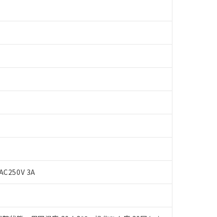
 RoHS指令（10物質）の非含有に対応した製品が提供可能な商品です
AC250V 3A
oHS指令（10物質）の非含有に対応した製品に切り替える予定のある
 RoHS指令（10物質）の非含有に非対応の商品で、対応品を出す予
 RoHS指令（10物質）の非含有の対応状況を調査中または確認中の
ンス料など無形物で、有害物質有無と関係のない商品です。