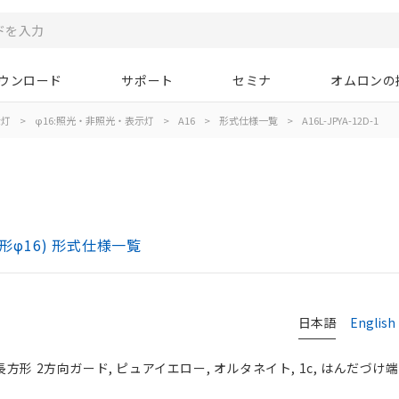
ウンロード
サポート
セミナ
オムロンの
示灯
>
φ16:照光・非照光・表示灯
>
A16
>
形式仕様一覧
>
A16L-JPYA-12D-1
)
形φ16) 形式仕様一覧
日本語
English
長方形 2方向ガード, ピュアイエロー, オルタネイト, 1c, はんだづけ端子,