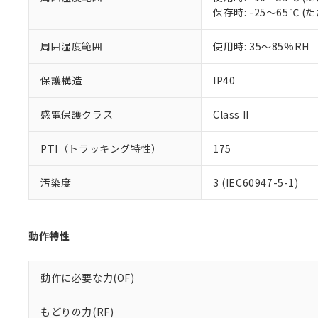
51物質の非含有証
保存時: -25～65℃
※本証明書は発行
また、RoHS指
周囲湿度範囲
使用時: 35～85%RH
混在することから
既に当社にて対応
り割愛しておりま
保護構造
IP40
感電保護クラス
Class II
PTI（トラッキング特性）
175
汚染度
3 (IEC60947-5-1)
動作特性
動作に必要な力(OF)
もどりの力(RF)