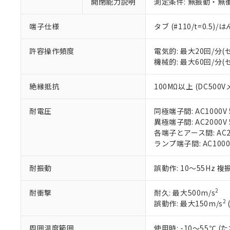
※1 中国RoHS
開閉能力説明
測定条件: 無振動・無衝
仕入先様の事情に
があります。
以下の条件をお読
「○」：最大均質
端子仕様
タブ (#110/t=0.5
「×」：最大均質
本サービスは
当社は、これ
*EU RoHS指令（10物
「－」：未確認で
鉛(Pb) 1000ppm以下、
くものです。
う）を輸出ま
許容操作頻度
電気的: 最大20回/分
記
説明
六価クロム(Cr(Ⅵ)) 1
当社制御機器
などの必要な
フタル酸ビス(2-エチルヘ
機械的: 最大60回/分
号
*中国RoHS10物質の基準値 
ル（DBP） 1000ppm
在庫状況およ
当社は規制貨
Pb(鉛) :1000ppm、 Hg
但し、RoHS指令で産
のであり、閲
ます。
Cr(Ⅵ)(六価クロム) : 
フタル酸エステル類の４
絶縁抵抗
100MΩ以上 (DC500V
○
一定数以
DBP(フタル酸ジブチル) :
い。
当社は貴社製
DEHP(フタル酸ビス(2-エ
正式な納期状
置等に一切使
耐電圧
同極端子間: AC1000V 5
当社販売員に
※2 対応予定月
△
一定数に
当社は、貴社
異極端子間: AC2000V 5
オムロン制御
また当社は、
※2 環境保護使
各端子とアース間: AC200
在庫状況およ
部品在庫の切り替
たしません。
－
在庫なし
ランプ端子間: AC1000
す。
「ｅ」：有害物質
機器販売
マイパーツ機
「10」：通常の
ている必要が
耐振動
誤動作: 10～55Hz 複
味します。
空
受注生産
お客様が当ウ
※3 非含有証明
「－」：未確認で
白
が、当社の製
2
耐衝撃
耐久: 最大500m/s
さい。
下記の非含有証明
2
誤動作: 最大150m/s
※当社の共同
いる法人を指
EU RoHS指令（
周囲温度範囲
使用時: -10～55℃