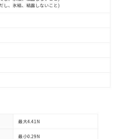
明書（当社基準）
 (ただし、氷結、結露しないこと)
日時点で非含有を証明するもので、過去に遡って非含有を証明するも
令のフタル酸エステル類４物質の対応では、対応完了までの期間は出
備考欄に対応日を記載しておりました。
品への在庫切替を完了していることから、特段のことがない限り、20
す。
最大4.41N
最小0.29N