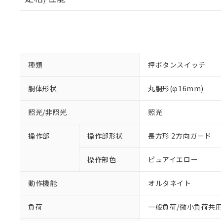
種類
押ボタンスイッチ
胴体形状
丸胴形(φ16mm)
照光/非照光
照光
操作部
操作部形状
長方形 2方向ガード
操作部色
ピュアイエロー
動作機能
オルタネイト
負荷
一般負荷/微小負荷共