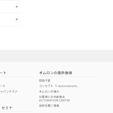
2026/7/29
ート
オムロンの提供価値
目指す姿
ポート
コンセプト「i-Automation!」
ジャパンデスク
オムロンの強み
お客様との共創拠点
AUTOMATION CENTER
DIBP
BBP
DEHP
環境保護
技術を磨く現場
・セミナ
状況ページへ
使用期限