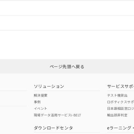
ードすることができます。
情報更新：
ログイン/会員登録
CCC認証
電波法
みください。
Yes
N/A
非含有証明書
※3
ページ先頭へ戻る
ダウンロードはこちら
型式承認
NK型式承認
ABS型式承認
韓国
（日本
（アメリカ
ソリューション
サービスサポ
舶規格）
船舶規格）
船舶規格）
解決提案
テスト機貸出
事例
ロボティクスサ
No
No
イベント
日本語相談窓口
現場データ活用サービスi-BELT
輸出該非判定
I)
PBBs
PBDEs
DBP
ダウンロードセンタ
eラーニング
この製品の規格認証/適合