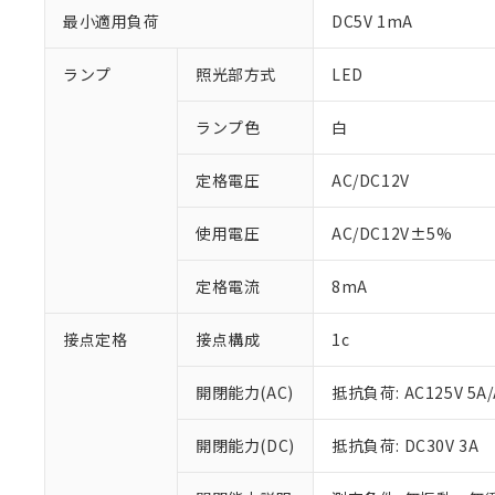
最小適用負荷
DC5V 1mA
ランプ
照光部方式
LED
ランプ色
白
定格電圧
AC/DC12V
使用電圧
AC/DC12V±5%
定格電流
8mA
接点定格
接点構成
1c
※1 対応状況
対応済み：EU
開閉能力(AC)
抵抗負荷: AC125V 5A/
対応予定：EU R
対応予定なし：EU
開閉能力(DC)
抵抗負荷: DC30V 3A
調査・確認中：EU
ご利用条件
非該当品：ライセ