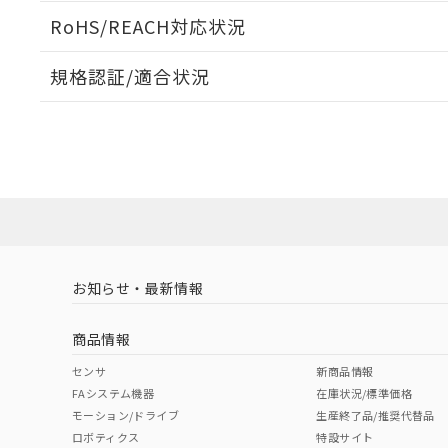
ログイン/会員登録いただくと、CADデータをダウンロ
RoHS/REACH対応状況
規格認証/適合状況
EU RoHS
注意事項・凡例
UL認証
CSA認証
CEマーキング
ダウンロードデータをご利用いただく前に、以下を必ずお読
No
No
Yes
対応状況
対応予定月
※1
※2
ソフトウェアの使用条件
対応済み
LR型式承認
DNV型式承認
BV型式承認
KR
（イギリス
（ノルウェー
（フランス
（
お知らせ・最新情報
中国 RoHS
注意事項・凡例
船舶規格）
船舶規格）
船舶規格）
船
商品情報
No
No
No
No
中国 RoHS表
※1 ※2
センサ
新商品情報
FAシステム機器
在庫状況/標準価格
Pb
Hg
Cd
Cr(V
モーション/ドライブ
生産終了品/推奨代替品
ロボティクス
特設サイト