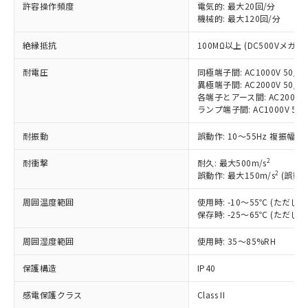
許容操作頻度
電気的: 最大20回/分
対応済み：EU RoHS指令（10物質）の
機械的: 最大120回/分
非含有に対応した製品が提供可能な商品で
す。
絶縁抵抗
100MΩ以上 (DC500Vメガ)
対応予定：EU RoHS指令（10物質）の非含
ご利用条件
有に対応した製品に切り替える予定のある
耐電圧
同極端子間: AC1000V 50/60
商品です。
異極端子間: AC2000V 50/60
対応予定なし：EU RoHS指令（10物質）の
各端子とアース間: AC2000V 5
以下の条件をお読みいただき、同意のうえ
非含有に非対応の商品で、対応品を出す予
ランプ端子間: AC1000V 50
ご利用ください。
定はありません。
耐振動
誤動作: 10～55Hz 複振幅 1
調査・確認中：EU RoHS指令（10物質）の
本サービスは、当社制御機器事業取扱
※1 中国RoHS○×表
非含有の対応状況を調査中または確認中の
商品の当社在庫状況および標準価格
2
耐衝撃
耐久: 最大500m/s
商品です。
(税抜)を提供させていただくもので
2
誤動作: 最大150m/s
(誤動作
「○」：最大均質材料含有率が中国RoHSの
非該当品：ライセンス料など無形物で、有
す。
基準値以下であることを示します。
害物質有無と関係のない商品です。
当社制御機器事業取扱商品の中には、
周囲温度範囲
使用時: -10～55℃ (ただ
「×」：最大均質材料含有率が中国RoHSの
仕入先様の事情により、非含有部品として
保存時: -25～65℃ (ただ
本サービスの対象外となる商品もある
基準値を超えていることを示します。
いたものが、含有品と判明した場合などや
当社は、これら貴社製品のうち、外国
ことをご了承ください。
「－」：未確認です。当社販売部門へお問
むを得ず変更することがあります。
為替および外国貿易法に定める商品
周囲湿度範囲
使用時: 35～85%RH
在庫状況および標準価格照会結果は、
い合わせください。
（以下｢規制貨物等」という）を輸出
記載している更新日時点での社内デー
保護構造
*EU RoHS指令（10物質）：
IP40
または国外への提供する場合は、日本
記
タに基づき作成されるものであり、閲
説明
鉛(Pb) 1000ppm以下、 水銀(Hg) 1000ppm以下、 カド
*中国RoHS10物質の基準値 (GB/T26572)：
国政府の輸出許可(または役務取引許
号
覧された時点での実際の在庫および標
ミウム(Cd) 100ppm以下、
Pb(鉛) :1000ppm、 Hg(水銀) : 1000ppm、 Cd(カドミウ
感電保護クラス
Class II
可)を取得するなどの必要な手続きを
六価クロム(Cr(Ⅵ)) 1000ppm以下、ポリ臭化ビフェニル
ム) : 100ppm、
準価格とは異なる場合があることをご