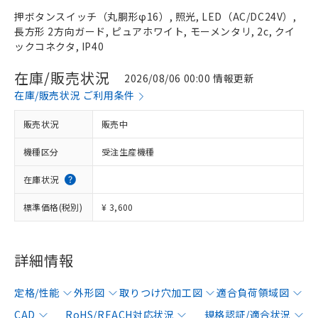
押ボタンスイッチ（丸胴形φ16）, 照光, LED（AC/DC24V）,
長方形 2方向ガード, ピュアホワイト, モーメンタリ, 2c, クイ
ックコネクタ, IP40
在庫/販売状況
2026/08/06 00:00 情報更新
在庫/販売状況 ご利用条件
販売状況
販売中
機種区分
受注生産機種
在庫状況
標準価格(税別)
¥ 3,600
詳細情報
定格/性能
外形図
取りつけ穴加工図
適合負荷領域図
CAD
RoHS/REACH対応状況
規格認証/適合状況