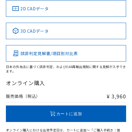
（イギリス
（ノルウェー
（フランス
（韓国
船舶規格）
船舶規格）
船舶規格）
船舶規格
中国 RoHS
注意事項・凡例
2D CADデータ
No
No
No
No
中国 RoHS表
※1 ※2
3D CADデータ
この製品の規格認証/適合状況ページへ
Pb
Hg
Cd
Cr(VI)
その他の認証はこちらのページからご検索ください
該非判定見解書/項目別対比表
O
O
O
O
日本の外為法に基づく該非判定、およびEAR再輸出規制に関する見解が入手でき
ます。
"対応済み"や非含有の記載がされた商品であっても、流通
在庫等で未対応品が混在する可能性があります。
オンライン購入
非含有品が必要な際は、弊社営業部門もしくは販売店へお
問い合わせください。
¥ 3,960
販売価格（税込）
この製品のRoHS/REACH対応状況ページへ
カートに追加
オンライン購入における出荷予定日は、カートに追加～「ご購入手続き：価