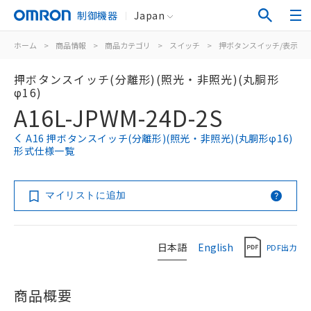
制御機器
Japan
ホーム
>
商品情報
>
商品カテゴリ
>
スイッチ
>
押ボタンスイッチ/表示灯
押ボタンスイッチ(分離形)(照光・非照光)(丸胴形
φ16)
A16L-JPWM-24D-2S
A16 押ボタンスイッチ(分離形)(照光・非照光)(丸胴形φ16)
形式仕様一覧
マイリストに追加
日本語
English
PDF出力
商品概要