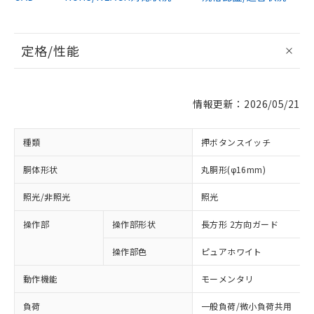
定格/性能
情報更新：2026/05/21
種類
押ボタンスイッチ
胴体形状
丸胴形(φ16mm)
照光/非照光
照光
操作部
操作部形状
長方形 2方向ガード
操作部色
ピュアホワイト
動作機能
モーメンタリ
負荷
一般負荷/微小負荷共用