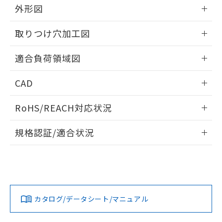
※当社の共同利用者とは、
"個人情報
外形図
51物質の非含有証明書（当社基準）
の共同利用に関して"
の「1.共同利
※本証明書は発行日時点で非含有を証明す
用者の範囲」に記載されている法人を
情報更新：2026/05/21
るもので、過去に遡って非含有を証明する
取りつけ穴加工図
指します。
ものではありません。
情報更新：2026/05/21
また、RoHS指令のフタル酸エステル類４
適合負荷領域図
物質の対応では、対応完了までの期間は出
荷製品に未対応品が混在することから備考
情報更新：2026/05/21
CAD
欄に対応日を記載しておりました。
既に当社にて対応品への在庫切替を完了
ログイン/会員登録いただくと、CADデータをダウンロー
していることから、特段のことがない限
RoHS/REACH対応状況
ドすることができます。
り、2022年1月12日より割愛しておりま
す。
情報更新：2026/7/29
規格認証/適合状況
ログイン/会員登録
EU RoHS
注意事項・凡例
UL認証
CSA認証
CEマーキング
No
No
Yes
対応状況
対応予定月
※1
※2
ダウンロードデータをご利用いただく前に、以下を必ずお読
みください。
カタログ/データシート/マニュアル
対応済み
ソフトウェアの使用条件
LR型式承認
DNV型式承認
BV型式承認
KR型式承