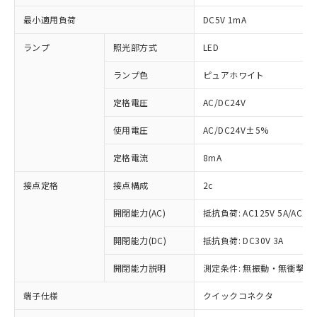
最小適用負荷
DC5V 1mA
ランプ
照光部方式
LED
ランプ色
ピュアホワイト
定格電圧
AC/DC24V
使用電圧
AC/DC24V±5%
定格電流
8mA
接点定格
接点構成
2c
開閉能力(AC)
抵抗負荷: AC125V 5A/AC250
開閉能力(DC)
抵抗負荷: DC30V 3A
開閉能力説明
測定条件: 無振動・無衝撃状態
※1 対応状況
端子仕様
クイックコネクタ