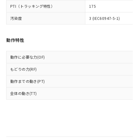
類(PBB) 1000ppm以下、ポリ臭化ジフェニルエーテル類
Cr(Ⅵ)(六価クロム) : 1000ppm、 PBBs(ポリ臭化ビフェ
とります。
了承ください。
(PBDE) 1000ppm以下、フタル酸ビス(2-エチルヘキシ
○
一定数以上の在庫あり
PTI（トラッキング特性）
ニル類) : 1000ppm、 PBDEs(ポリ臭化ジフェニルエーテ
175
当社は規制貨物を破棄する場合は、完
ル) (DEHP)(別名：DOP) 1000ppm以下、フタル酸ブチ
正式な納期状況および標準価格はお客
ル類) : 1000ppm、
ルベンジル（BBP） 1000ppm以下、フタル酸ジブチル
全に破砕するなど、違法に輸出されな
DBP(フタル酸ジブチル) : 1000ppm、 DIBP(フタル酸ジ
様のお取引先、またはお客様担当のオ
汚染度
3 (IEC60947-5-1)
（DBP） 1000ppm以下、フタル酸ジイソブチル
イソブチル) : 1000ppm、 BBP(フタル酸ブチルベンジ
△
一定数には満たないが在庫あり
いよう必要な手段を講じます。
ムロン制御機器販売店・当社販売員に
(DIBP) 1000ppm以下
ル) : 1000ppm、
当社は貴社製品を、核兵器、ミサイ
但し、RoHS指令で産業用監視および制御機器に対する
DEHP(フタル酸ビス(2-エチルヘキシル)) : 1000ppm
ご相談ください。
適用除外項目は除く。
ル、化学兵器、生物兵器またはその他
－
在庫なし(最新の在庫状況につ
オムロン制御機器販売店や当社販売拠
フタル酸エステル類の４物質については閾値を超える意
動作特性
武器並びにこれらの製造装置等に一切
いては、お客様のお取引先、ま
図的な使用がないことを確認しています。
点は「
販売ネットワーク
」をご確認
※2 環境保護使用期限
使用いたしません。
たはお客様担当のオムロン制御
ください。
当社は、貴社製品を第三者に販売する
機器販売店・当社販売員にご確
在庫状況および標準価格結果を当社の
動作に必要な力(OF)
※2 対応予定月
「ｅ」：有害物質（10物質）のすべてが基
場合は、上記1、2および3の内容を当
認ください)
事前の承諾なく第三者に漏洩または開
準値以下であることを示します。
該第三者に通知します。また当社は、
もどりの力(RF)
示しないようお願いします。
部品在庫の切り替え状況などにより、予定
「10」：通常の使用状況下において有害物
販売先および販売に係わる関係者が違
マイパーツ機能（部品リスト作成サー
空
受注生産機種、また在庫状況の
月が前後することがあります。
質が外部に漏えいし、環境に深刻な影響を
法に輸出するおそれがある場合は、取
動作までの動き(PT)
ビス）をご利用いただくには、I-Web
白
情報を公開していない機種
及ぼさない年数を意味します。
り引きをいたしません。
メンバーズにご登録されている必要が
「－」：未確認です。当社販売部門へお問
全体の動き(TT)
あります。
い合わせください。
お客様が当ウェブサイト上で当社にご
※3 非含有証明書ダウンロード
登録された部品リストについて、当社
および当社の共同利用者が、当社の製
下記の非含有証明書をダウンロードするこ
品・サービスに関するお客様との取
とができます。
合意する
キャンセル
引・商談に必要な範囲で利用すること
をご了承ください。
EU RoHS指令（10物質）の非含有証明書