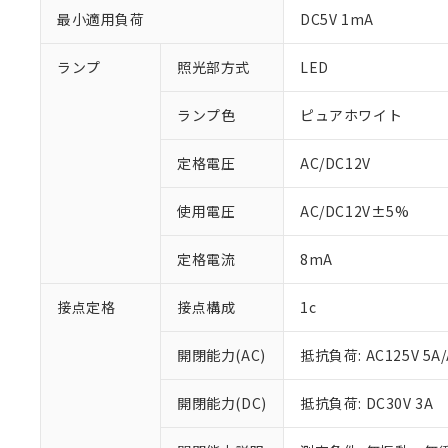
最小適用負荷
DC5V 1mA
ランプ
照光部方式
LED
ランプ色
ピュアホワイト
定格電圧
AC/DC12V
使用電圧
AC/DC12V±5%
定格電流
8mA
接点定格
接点構成
1c
※1 対応状況
対応済み：EU
開閉能力(AC)
抵抗負荷: AC125V 5A/
対応予定：EU R
対応予定なし：EU
開閉能力(DC)
抵抗負荷: DC30V 3A
調査・確認中：EU
ご利用条件
非該当品：ライセ