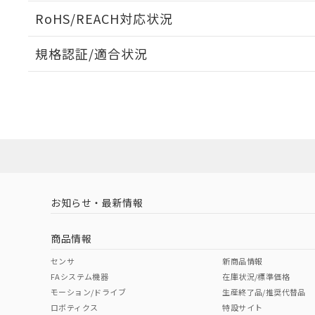
ログイン/会員登録いただくと、CADデータをダウンロ
RoHS/REACH対応状況
規格認証/適合状況
EU RoHS
注意事項・凡例
UL認証
CSA認証
CEマーキング
ダウンロードデータをご利用いただく前に、以下を必ずお読
No
No
Yes
対応状況
対応予定月
※1
※2
ソフトウェアの使用条件
対応済み
LR型式承認
DNV型式承認
BV型式承認
KR
（イギリス
（ノルウェー
（フランス
（
お知らせ・最新情報
中国 RoHS
注意事項・凡例
船舶規格）
船舶規格）
船舶規格）
船
商品情報
No
No
No
No
中国 RoHS表
※1 ※2
センサ
新商品情報
FAシステム機器
在庫状況/標準価格
Pb
Hg
Cd
Cr(V
モーション/ドライブ
生産終了品/推奨代替品
ロボティクス
特設サイト