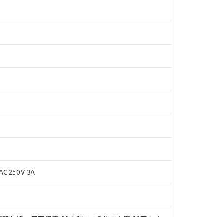
 RoHS指令（10物質）の非含有に対応した製品が提供可能な商品です
AC250V 3A
oHS指令（10物質）の非含有に対応した製品に切り替える予定のある
 RoHS指令（10物質）の非含有に非対応の商品で、対応品を出す予
 RoHS指令（10物質）の非含有の対応状況を調査中または確認中の
ンス料など無形物で、有害物質有無と関係のない商品です。