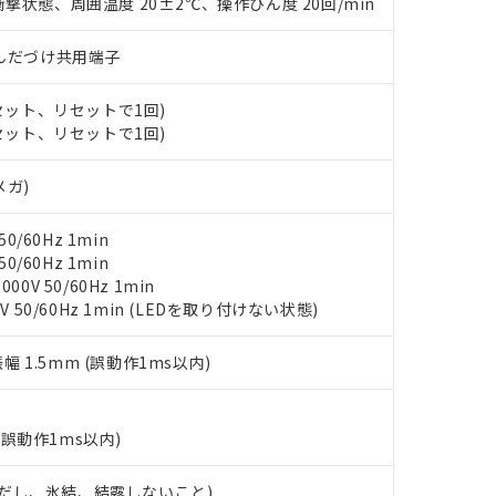
○×表
撃状態、周囲温度 20±2℃、操作ひん度 20回/min
より、非含有部品としていたものが、含有品と判明した場合などやむ
みいただき、同意のうえご利用ください。
材料含有率が中国RoHSの基準値以下であることを示します。
)/はんだづけ共用端子
材料含有率が中国RoHSの基準値を超えていることを示します。
、当社制御機器事業取扱商品の当社在庫状況および標準価格(税抜)
ら貴社製品のうち、外国為替および外国貿易法に定める商品（以下｢
質）：
す。当社販売部門へお問い合わせください。
 水銀(Hg) 1000ppm以下、 カドミウム(Cd) 100ppm以下、
たは国外への提供する場合は、日本国政府の輸出許可(または役務取
(セット、リセットで1回)
000ppm以下、ポリ臭化ビフェニル類(PBB) 1000ppm以下、ポリ臭化ジフェニルエーテル類(P
事業取扱商品の中には、本サービスの対象外となる商品もあること
手続きをとります。
キシル) (DEHP)(別名：DOP) 1000ppm以下、フタル酸ブチルベンジル（BBP） 100
(セット、リセットで1回)
(GB/T26572)：
以下、フタル酸ジイソブチル (DIBP) 1000ppm以下
び標準価格照会結果は、記載している更新日時点での社内データに
物を破棄する場合は、完全に破砕するなど、違法に輸出されないよ
(水銀) : 1000ppm、 Cd(カドミウム) : 100ppm、
業用監視および制御機器に対する適用除外項目は除く。
覧された時点での実際の在庫および標準価格とは異なる場合がある
1000ppm、 PBBs(ポリ臭化ビフェニル類) : 1000ppm、 PBDEs(ポリ臭化ジフェニルエーテル類
物質については閾値を超える意図的な使用がないことを確認しています。
メガ)
上の在庫あり
 1000ppm、 DIBP(フタル酸ジイソブチル) : 1000ppm、 BBP(フタル酸ブチルベンジル) :
品を、核兵器、ミサイル、化学兵器、生物兵器またはその他武器並
チルヘキシル)) : 1000ppm
況および標準価格はお客様のお取引先、またはお客様担当のオムロ
用いたしません。
0/60Hz 1min
ご相談ください。
は満たないが在庫あり
製品を第三者に販売する場合は、上記1、2および3の内容を当該第
0/60Hz 1min
機器販売店や当社販売拠点は「
販売ネットワーク
」をご確認くだ
販売先および販売に係わる関係者が違法に輸出するおそれがある場
用期限
0V 50/60Hz 1min
び標準価格結果を当社の事前の承諾なく第三者に漏洩または開示し
え状況などにより、予定月が前後することがあります。
(最新の在庫状況については、お客様のお取引先、またはお客様担当
V 50/60Hz 1min (LEDを取り付けない状態)
（10物質）のすべてが基準値以下であることを示します。
店・当社販売員にご確認ください)
能（部品リスト作成サービス）をご利用いただくには、I-Webメン
使用状況下において有害物質が外部に漏えいし、環境に深刻な影響を
あります。
振幅 1.5mm (誤動作1ms以内)
機種、また在庫状況の情報を公開していない機種
ェブサイト上で当社にご登録された部品リストについて、当社およ
書ダウンロード
す。当社販売部門へお問い合わせください。
品・サービスに関するお客様との取引・商談に必要な範囲で利用す
合意する
キャンセル
書をダウンロードすることができます。
(誤動作1ms以内)
利用者とは、
"個人情報の共同利用に関して"
の「1.共同利用者の
します。
10物質）の非含有証明書
 (ただし、氷結、結露しないこと)