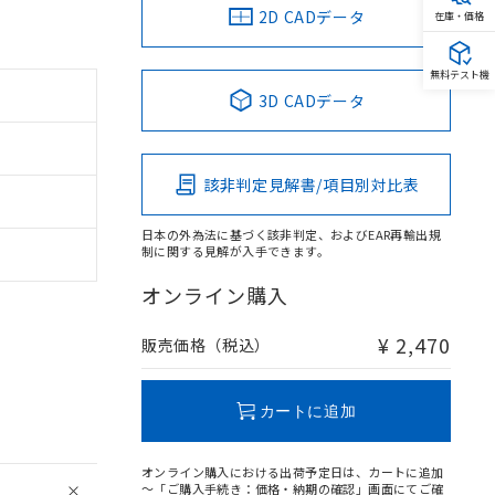
2D CADデータ
在庫・価格
無料テスト機
3D CADデータ
該非判定見解書/項目別対比表
日本の外為法に基づく該非判定、およびEAR再輸出規
制に関する見解が入手できます。
オンライン購入
¥ 2,470
販売価格（税込）
カートに追加
オンライン購入における出荷予定日は、カートに追加
～「ご購入手続き：価格・納期の確認」画面にてご確