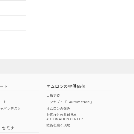
2026/7/29
ート
オムロンの提供価値
目指す姿
ポート
コンセプト「i-Automation!」
ジャパンデスク
オムロンの強み
お客様との共創拠点
AUTOMATION CENTER
DIBP
BBP
DEHP
環境保護
技術を磨く現場
・セミナ
状況ページへ
使用期限