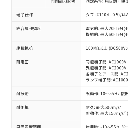
※1 中国RoHS
開閉能力説明
測定条件: 無振動・無衝
仕入先様の事情に
があります。
以下の条件をお読
「○」：最大均質
端子仕様
タブ (#110/t=0.5
「×」：最大均質
本サービスは
当社は、これ
*EU RoHS指令（10物
「－」：未確認で
鉛(Pb) 1000ppm以下、
くものです。
う）を輸出ま
許容操作頻度
電気的: 最大20回/分
記
説明
六価クロム(Cr(Ⅵ)) 1
当社制御機器
などの必要な
フタル酸ビス(2-エチルヘ
機械的: 最大60回/分
号
*中国RoHS10物質の基準値 
ル（DBP） 1000ppm
在庫状況およ
当社は規制貨
Pb(鉛) :1000ppm、 Hg
但し、RoHS指令で産
のであり、閲
ます。
Cr(Ⅵ)(六価クロム) : 
フタル酸エステル類の４
絶縁抵抗
100MΩ以上 (DC500V
○
一定数以
DBP(フタル酸ジブチル) :
い。
当社は貴社製
DEHP(フタル酸ビス(2-エ
正式な納期状
置等に一切使
耐電圧
同極端子間: AC1000V 5
当社販売員に
※2 対応予定月
△
一定数に
当社は、貴社
異極端子間: AC2000V 5
オムロン制御
また当社は、
※2 環境保護使
各端子とアース間: AC200
在庫状況およ
部品在庫の切り替
たしません。
－
在庫なし
ランプ端子間: AC1000
す。
「ｅ」：有害物質
機器販売
マイパーツ機
「10」：通常の
ている必要が
耐振動
誤動作: 10～55Hz 複
味します。
空
受注生産
お客様が当ウ
※3 非含有証明
「－」：未確認で
白
が、当社の製
2
耐衝撃
耐久: 最大500m/s
さい。
下記の非含有証明
2
誤動作: 最大150m/s
※当社の共同
いる法人を指
EU RoHS指令（
周囲温度範囲
使用時: -10～55℃