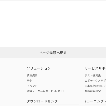
ードすることができます。
情報更新：
ログイン/会員登録
CCC認証
電波法
みください。
Yes
N/A
非含有証明書
※3
ページ先頭へ戻る
ダウンロードはこちら
型式承認
NK型式承認
ABS型式承認
韓国
（日本
（アメリカ
ソリューション
サービスサポ
舶規格）
船舶規格）
船舶規格）
解決提案
テスト機貸出
事例
ロボティクスサ
No
No
イベント
日本語相談窓口
現場データ活用サービスi-BELT
輸出該非判定
I)
PBBs
PBDEs
DBP
ダウンロードセンタ
eラーニング
この製品の規格認証/適合