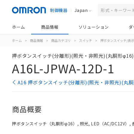
制御機器
Japan
ホーム
商品情報
ソリューション
ダ
ホーム
>
商品情報
>
商品カテゴリ
>
スイッチ
>
押ボタンスイッチ/表
押ボタンスイッチ(分離形)(照光・非照光)(丸胴形φ16
A16L-JPWA-12D-1
A16 押ボタンスイッチ(分離形)(照光・非照光)(丸胴
商品概要
押ボタンスイッチ（丸胴形φ16）, 照光, LED（AC/DC12V）, 