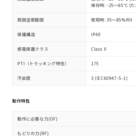
51物質の非含有証
保存時: -25～65℃
※本証明書は発行
また、RoHS指
周囲湿度範囲
使用時: 35～85%RH
混在することから
既に当社にて対応
り割愛しておりま
保護構造
IP40
感電保護クラス
Class II
PTI（トラッキング特性）
175
汚染度
3 (IEC60947-5-1)
動作特性
動作に必要な力(OF)
もどりの力(RF)