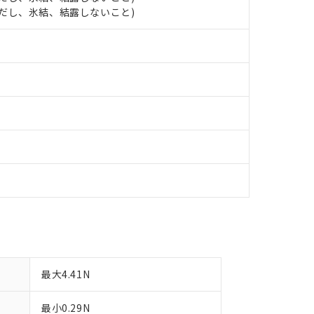
明書（当社基準）
 (ただし、氷結、結露しないこと)
日時点で非含有を証明するもので、過去に遡って非含有を証明するも
令のフタル酸エステル類４物質の対応では、対応完了までの期間は出
備考欄に対応日を記載しておりました。
品への在庫切替を完了していることから、特段のことがない限り、20
す。
最大4.41N
最小0.29N