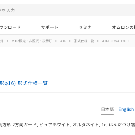
ウンロード
サポート
セミナ
オムロンの
示灯
>
φ16:照光・非照光・表示灯
>
A16
>
形式仕様一覧
>
A16L-JPWA-12D-1
)
形φ16) 形式仕様一覧
日本語
English
長方形 2方向ガード, ピュアホワイト, オルタネイト, 1c, はんだづけ端子,