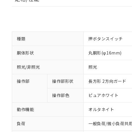
種類
押ボタンスイッチ
胴体形状
丸胴形(φ16mm)
照光/非照光
照光
操作部
操作部形状
長方形 2方向ガード
操作部色
ピュアホワイト
動作機能
オルタネイト
負荷
一般負荷/微小負荷共