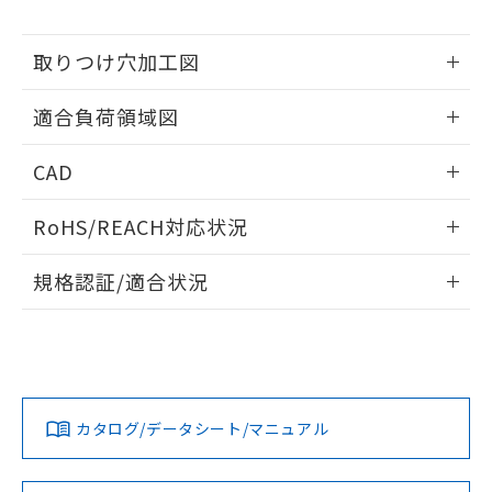
※当社の共同利用者とは、
"個人情報
51物質の非含有証明書（当社基準）
の共同利用に関して"
の「1.共同利
※本証明書は発行日時点で非含有を証明す
用者の範囲」に記載されている法人を
取りつけ穴加工図
るもので、過去に遡って非含有を証明する
指します。
ものではありません。
情報更新：2026/05/21
また、RoHS指令のフタル酸エステル類４
適合負荷領域図
物質の対応では、対応完了までの期間は出
荷製品に未対応品が混在することから備考
情報更新：2026/05/21
CAD
欄に対応日を記載しておりました。
既に当社にて対応品への在庫切替を完了
ログイン/会員登録いただくと、CADデータをダウンロー
RoHS/REACH対応状況
していることから、特段のことがない限
ドすることができます。
り、2022年1月12日より割愛しておりま
情報更新：2026/7/29
す。
規格認証/適合状況
ログイン/会員登録
EU RoHS
注意事項・凡例
UL認証
CSA認証
CEマーキング
No
No
Yes
対応状況
対応予定月
※1
※2
ダウンロードデータをご利用いただく前に、以下を必ずお読
みください。
カタログ/データシート/マニュアル
対応済み
ソフトウェアの使用条件
LR型式承認
DNV型式承認
BV型式承認
KR型式承
（イギリス
（ノルウェー
（フランス
（韓国