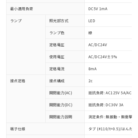
最小適用負荷
DC5V 1mA
ランプ
照光部方式
LED
ランプ色
緑
定格電圧
AC/DC24V
使用電圧
AC/DC24V±5%
定格電流
8mA
接点定格
接点構成
2c
開閉能力(AC)
抵抗負荷: AC125V 5A/AC250
開閉能力(DC)
抵抗負荷: DC30V 3A
開閉能力説明
測定条件: 無振動・無衝撃状態
※1 対応状況
端子仕様
タブ (#110/t=0.5)/はん