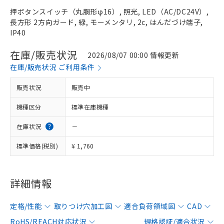
押ボタンスイッチ（丸胴形φ16）, 照光, LED（AC/DC24V）,
長方形 2方向ガード, 緑, モーメンタリ, 2c, はんだづけ端子,
IP40
在庫/販売状況
2026/08/07 00:00 情報更新
在庫/販売状況 ご利用条件
販売状況
販売中
機種区分
標準在庫機種
在庫状況
－
標準価格(税別)
¥ 1,760
詳細情報
定格/性能
取りつけ穴加工図
適合負荷領域図
CAD
RoHS/REACH対応状況
規格認証/適合状況