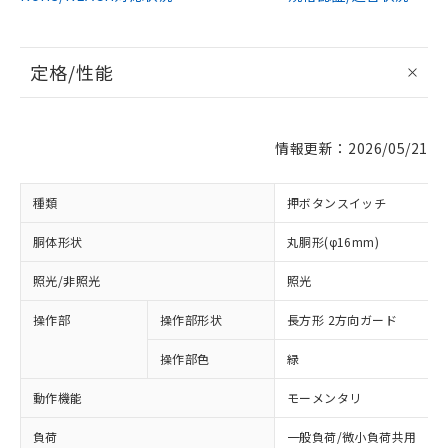
定格/性能
情報更新：2026/05/21
種類
押ボタンスイッチ
胴体形状
丸胴形(φ16mm)
照光/非照光
照光
操作部
操作部形状
長方形 2方向ガード
操作部色
緑
動作機能
モーメンタリ
負荷
一般負荷/微小負荷共用