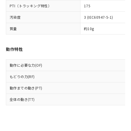
とります。
了承ください。
(PBDE) 1000ppm以下、フタル酸ビス(2-エチルヘキシ
○
一定数以上の在庫あり
ニル類) : 1000ppm、 PBDEs(ポリ臭化ジフェニルエーテ
PTI（トラッキング特性）
175
当社は規制貨物を破棄する場合は、完
ル) (DEHP)(別名：DOP) 1000ppm以下、フタル酸ブチ
正式な納期状況および標準価格はお客
ル類) : 1000ppm、
ルベンジル（BBP） 1000ppm以下、フタル酸ジブチル
全に破砕するなど、違法に輸出されな
DBP(フタル酸ジブチル) : 1000ppm、 DIBP(フタル酸ジ
様のお取引先、またはお客様担当のオ
（DBP） 1000ppm以下、フタル酸ジイソブチル
汚染度
3 (IEC60947-5-1)
イソブチル) : 1000ppm、 BBP(フタル酸ブチルベンジ
△
一定数には満たないが在庫あり
いよう必要な手段を講じます。
ムロン制御機器販売店・当社販売員に
(DIBP) 1000ppm以下
ル) : 1000ppm、
当社は貴社製品を、核兵器、ミサイ
但し、RoHS指令で産業用監視および制御機器に対する
DEHP(フタル酸ビス(2-エチルヘキシル)) : 1000ppm
ご相談ください。
質量
約10g
適用除外項目は除く。
ル、化学兵器、生物兵器またはその他
－
在庫なし(最新の在庫状況につ
オムロン制御機器販売店や当社販売拠
フタル酸エステル類の４物質については閾値を超える意
武器並びにこれらの製造装置等に一切
いては、お客様のお取引先、ま
図的な使用がないことを確認しています。
点は「
販売ネットワーク
」をご確認
※2 環境保護使用期限
使用いたしません。
たはお客様担当のオムロン制御
ください。
動作特性
当社は、貴社製品を第三者に販売する
機器販売店・当社販売員にご確
在庫状況および標準価格結果を当社の
※2 対応予定月
「ｅ」：有害物質（10物質）のすべてが基
場合は、上記1、2および3の内容を当
認ください)
事前の承諾なく第三者に漏洩または開
準値以下であることを示します。
該第三者に通知します。また当社は、
示しないようお願いします。
動作に必要な力(OF)
部品在庫の切り替え状況などにより、予定
「10」：通常の使用状況下において有害物
販売先および販売に係わる関係者が違
マイパーツ機能（部品リスト作成サー
空
受注生産機種、また在庫状況の
月が前後することがあります。
質が外部に漏えいし、環境に深刻な影響を
法に輸出するおそれがある場合は、取
ビス）をご利用いただくには、I-Web
もどりの力(RF)
白
情報を公開していない機種
及ぼさない年数を意味します。
り引きをいたしません。
メンバーズにご登録されている必要が
「－」：未確認です。当社販売部門へお問
動作までの動き(PT)
あります。
い合わせください。
お客様が当ウェブサイト上で当社にご
※3 非含有証明書ダウンロード
全体の動き(TT)
登録された部品リストについて、当社
および当社の共同利用者が、当社の製
下記の非含有証明書をダウンロードするこ
品・サービスに関するお客様との取
とができます。
合意する
キャンセル
引・商談に必要な範囲で利用すること
をご了承ください。
EU RoHS指令（10物質）の非含有証明書