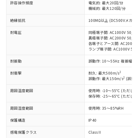
対応済み：EU RoHS指令（10物質）の
許容操作頻度
電気的: 最大20回/分
非含有に対応した製品が提供可能な商品で
機械的: 最大120回/分
す。
絶縁抵抗
100MΩ以上 (DC500Vメガ)
対応予定：EU RoHS指令（10物質）の非含
ご利用条件
有に対応した製品に切り替える予定のある
耐電圧
同極端子間: AC1000V 50/60
商品です。
異極端子間: AC2000V 50/60
対応予定なし：EU RoHS指令（10物質）の
各端子とアース間: AC2000V 5
以下の条件をお読みいただき、同意のうえ
非含有に非対応の商品で、対応品を出す予
ランプ端子間: AC1000V 50
ご利用ください。
定はありません。
調査・確認中：EU RoHS指令（10物質）の
耐振動
誤動作: 10～55Hz 複振幅 1
本サービスは、当社制御機器事業取扱
※1 中国RoHS○×表
非含有の対応状況を調査中または確認中の
商品の当社在庫状況および標準価格
商品です。
2
耐衝撃
耐久: 最大500m/s
(税抜)を提供させていただくもので
「○」：最大均質材料含有率が中国RoHSの
2
誤動作: 最大150m/s
(誤動作
非該当品：ライセンス料など無形物で、有
す。
基準値以下であることを示します。
害物質有無と関係のない商品です。
当社制御機器事業取扱商品の中には、
周囲温度範囲
使用時: -10～55℃ (ただ
「×」：最大均質材料含有率が中国RoHSの
仕入先様の事情により、非含有部品として
本サービスの対象外となる商品もある
保存時: -25～65℃ (ただ
基準値を超えていることを示します。
いたものが、含有品と判明した場合などや
当社は、これら貴社製品のうち、外国
ことをご了承ください。
「－」：未確認です。当社販売部門へお問
むを得ず変更することがあります。
為替および外国貿易法に定める商品
在庫状況および標準価格照会結果は、
周囲湿度範囲
使用時: 35～85%RH
い合わせください。
（以下｢規制貨物等」という）を輸出
記載している更新日時点での社内デー
*EU RoHS指令（10物質）：
または国外への提供する場合は、日本
保護構造
IP40
記
タに基づき作成されるものであり、閲
説明
鉛(Pb) 1000ppm以下、 水銀(Hg) 1000ppm以下、 カド
*中国RoHS10物質の基準値 (GB/T26572)：
国政府の輸出許可(または役務取引許
号
覧された時点での実際の在庫および標
ミウム(Cd) 100ppm以下、
Pb(鉛) :1000ppm、 Hg(水銀) : 1000ppm、 Cd(カドミウ
可)を取得するなどの必要な手続きを
感電保護クラス
Class II
六価クロム(Cr(Ⅵ)) 1000ppm以下、ポリ臭化ビフェニル
ム) : 100ppm、
準価格とは異なる場合があることをご
類(PBB) 1000ppm以下、ポリ臭化ジフェニルエーテル類
Cr(Ⅵ)(六価クロム) : 1000ppm、 PBBs(ポリ臭化ビフェ