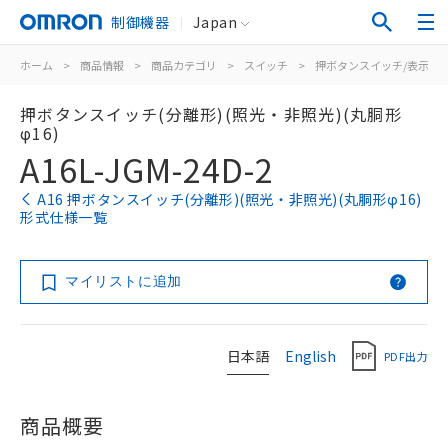
制御機器
Japan
ホーム
>
商品情報
>
商品カテゴリ
>
スイッチ
>
押ボタンスイッチ/表示灯
押ボタンスイッチ(分離形)(照光・非照光)(丸胴形
φ16)
A16L-JGM-24D-2
A16 押ボタンスイッチ(分離形)(照光・非照光)(丸胴形φ16)
形式仕様一覧
マイリストに追加
日本語
English
PDF出力
商品概要