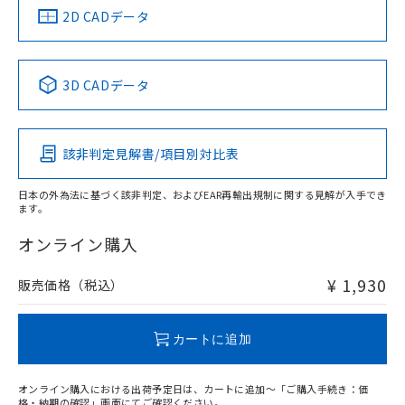
船舶規格）
船舶規格）
船舶規格）
船舶規格
中国 RoHS
注意事項・凡例
2D CADデータ
No
No
No
No
中国 RoHS表
※1 ※2
3D CADデータ
この製品の規格認証/適合状況ページへ
Pb
Hg
Cd
Cr(VI)
その他の認証はこちらのページからご検索ください
該非判定見解書/項目別対比表
O
O
O
O
日本の外為法に基づく該非判定、およびEAR再輸出規制に関する見解が入手でき
ます。
"対応済み"や非含有の記載がされた商品であっても、流通
在庫等で未対応品が混在する可能性があります。
オンライン購入
非含有品が必要な際は、弊社営業部門もしくは販売店へお
問い合わせください。
¥ 1,930
販売価格（税込）
この製品のRoHS/REACH対応状況ページへ
カートに追加
オンライン購入における出荷予定日は、カートに追加～「ご購入手続き：価
格・納期の確認」画面にてご確認ください。