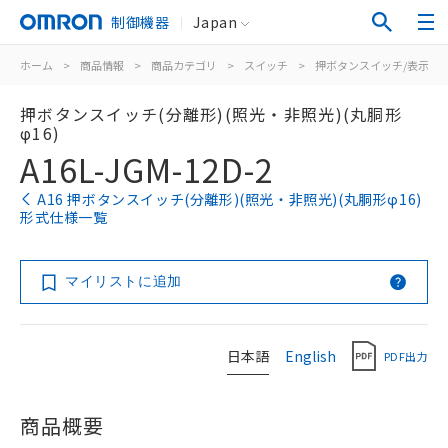
制御機器
Japan
ホーム
>
商品情報
>
商品カテゴリ
>
スイッチ
>
押ボタンスイッチ/表示灯
押ボタンスイッチ(分離形)(照光・非照光)(丸胴形
φ16)
A16L-JGM-12D-2
A16 押ボタンスイッチ(分離形)(照光・非照光)(丸胴形φ16)
形式仕様一覧
マイリストに追加
日本語
English
PDF出力
商品概要