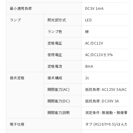
最小適用負荷
DC5V 1mA
ランプ
照光部方式
LED
ランプ色
緑
定格電圧
AC/DC12V
使用電圧
AC/DC12V±5%
定格電流
8mA
接点定格
接点構成
2c
開閉能力(AC)
抵抗負荷: AC125V 5A/AC250
開閉能力(DC)
抵抗負荷: DC30V 3A
開閉能力説明
測定条件: 無振動・無衝撃状態
※1 対応状況
端子仕様
タブ (#110/t=0.5)/はん