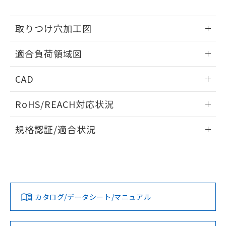
※当社の共同利用者とは、
"個人情報
51物質の非含有証明書（当社基準）
の共同利用に関して"
の「1.共同利
※本証明書は発行日時点で非含有を証明す
用者の範囲」に記載されている法人を
取りつけ穴加工図
るもので、過去に遡って非含有を証明する
指します。
ものではありません。
情報更新：2026/05/21
また、RoHS指令のフタル酸エステル類４
適合負荷領域図
物質の対応では、対応完了までの期間は出
荷製品に未対応品が混在することから備考
情報更新：2026/05/21
CAD
欄に対応日を記載しておりました。
既に当社にて対応品への在庫切替を完了
ログイン/会員登録いただくと、CADデータをダウンロー
RoHS/REACH対応状況
していることから、特段のことがない限
ドすることができます。
り、2022年1月12日より割愛しておりま
情報更新：2026/7/29
す。
規格認証/適合状況
ログイン/会員登録
EU RoHS
注意事項・凡例
UL認証
CSA認証
CEマーキング
No
No
Yes
対応状況
対応予定月
※1
※2
ダウンロードデータをご利用いただく前に、以下を必ずお読
みください。
カタログ/データシート/マニュアル
対応済み
ソフトウェアの使用条件
LR型式承認
DNV型式承認
BV型式承認
KR型式承
（イギリス
（ノルウェー
（フランス
（韓国