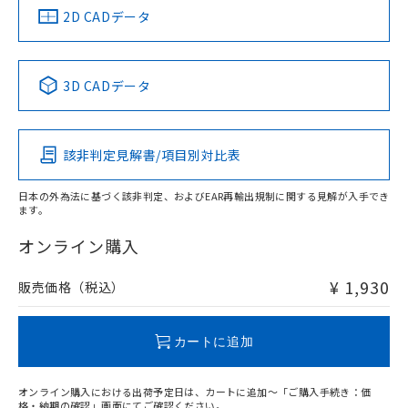
船舶規格）
船舶規格）
船舶規格）
船舶規格
中国 RoHS
注意事項・凡例
2D CADデータ
No
No
No
No
中国 RoHS表
※1 ※2
3D CADデータ
この製品の規格認証/適合状況ページへ
Pb
Hg
Cd
Cr(VI)
その他の認証はこちらのページからご検索ください
該非判定見解書/項目別対比表
O
O
O
O
日本の外為法に基づく該非判定、およびEAR再輸出規制に関する見解が入手でき
ます。
"対応済み"や非含有の記載がされた商品であっても、流通
在庫等で未対応品が混在する可能性があります。
オンライン購入
非含有品が必要な際は、弊社営業部門もしくは販売店へお
問い合わせください。
¥ 1,930
販売価格（税込）
この製品のRoHS/REACH対応状況ページへ
カートに追加
オンライン購入における出荷予定日は、カートに追加～「ご購入手続き：価
格・納期の確認」画面にてご確認ください。