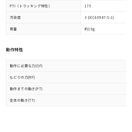
とります。
了承ください。
(PBDE) 1000ppm以下、フタル酸ビス(2-エチルヘキシ
○
一定数以上の在庫あり
ニル類) : 1000ppm、 PBDEs(ポリ臭化ジフェニルエーテ
PTI（トラッキング特性）
175
当社は規制貨物を破棄する場合は、完
ル) (DEHP)(別名：DOP) 1000ppm以下、フタル酸ブチ
正式な納期状況および標準価格はお客
ル類) : 1000ppm、
ルベンジル（BBP） 1000ppm以下、フタル酸ジブチル
全に破砕するなど、違法に輸出されな
DBP(フタル酸ジブチル) : 1000ppm、 DIBP(フタル酸ジ
様のお取引先、またはお客様担当のオ
（DBP） 1000ppm以下、フタル酸ジイソブチル
汚染度
3 (IEC60947-5-1)
イソブチル) : 1000ppm、 BBP(フタル酸ブチルベンジ
△
一定数には満たないが在庫あり
いよう必要な手段を講じます。
ムロン制御機器販売店・当社販売員に
(DIBP) 1000ppm以下
ル) : 1000ppm、
当社は貴社製品を、核兵器、ミサイ
但し、RoHS指令で産業用監視および制御機器に対する
DEHP(フタル酸ビス(2-エチルヘキシル)) : 1000ppm
ご相談ください。
質量
約10g
適用除外項目は除く。
ル、化学兵器、生物兵器またはその他
－
在庫なし(最新の在庫状況につ
オムロン制御機器販売店や当社販売拠
フタル酸エステル類の４物質については閾値を超える意
武器並びにこれらの製造装置等に一切
いては、お客様のお取引先、ま
図的な使用がないことを確認しています。
点は「
販売ネットワーク
」をご確認
※2 環境保護使用期限
使用いたしません。
たはお客様担当のオムロン制御
ください。
動作特性
当社は、貴社製品を第三者に販売する
機器販売店・当社販売員にご確
在庫状況および標準価格結果を当社の
※2 対応予定月
「ｅ」：有害物質（10物質）のすべてが基
場合は、上記1、2および3の内容を当
認ください)
事前の承諾なく第三者に漏洩または開
準値以下であることを示します。
該第三者に通知します。また当社は、
示しないようお願いします。
動作に必要な力(OF)
部品在庫の切り替え状況などにより、予定
「10」：通常の使用状況下において有害物
販売先および販売に係わる関係者が違
マイパーツ機能（部品リスト作成サー
空
受注生産機種、また在庫状況の
月が前後することがあります。
質が外部に漏えいし、環境に深刻な影響を
法に輸出するおそれがある場合は、取
ビス）をご利用いただくには、I-Web
もどりの力(RF)
白
情報を公開していない機種
及ぼさない年数を意味します。
り引きをいたしません。
メンバーズにご登録されている必要が
「－」：未確認です。当社販売部門へお問
動作までの動き(PT)
あります。
い合わせください。
お客様が当ウェブサイト上で当社にご
※3 非含有証明書ダウンロード
全体の動き(TT)
登録された部品リストについて、当社
および当社の共同利用者が、当社の製
下記の非含有証明書をダウンロードするこ
品・サービスに関するお客様との取
とができます。
合意する
キャンセル
引・商談に必要な範囲で利用すること
をご了承ください。
EU RoHS指令（10物質）の非含有証明書