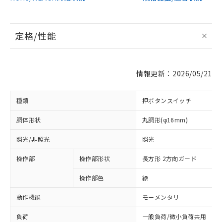
定格/性能
情報更新：2026/05/21
種類
押ボタンスイッチ
胴体形状
丸胴形(φ16mm)
照光/非照光
照光
操作部
操作部形状
長方形 2方向ガード
操作部色
緑
動作機能
モーメンタリ
負荷
一般負荷/微小負荷共用