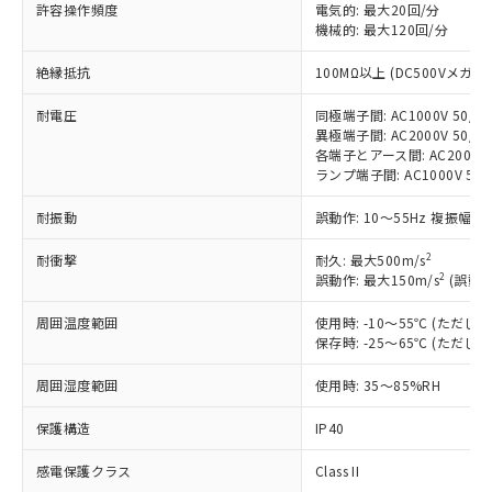
対応済み：EU RoHS指令（10物質）の
許容操作頻度
電気的: 最大20回/分
非含有に対応した製品が提供可能な商品で
機械的: 最大120回/分
す。
絶縁抵抗
100MΩ以上 (DC500Vメガ)
対応予定：EU RoHS指令（10物質）の非含
ご利用条件
有に対応した製品に切り替える予定のある
耐電圧
同極端子間: AC1000V 50/60
商品です。
異極端子間: AC2000V 50/60
対応予定なし：EU RoHS指令（10物質）の
各端子とアース間: AC2000V 5
以下の条件をお読みいただき、同意のうえ
非含有に非対応の商品で、対応品を出す予
ランプ端子間: AC1000V 50
ご利用ください。
定はありません。
調査・確認中：EU RoHS指令（10物質）の
耐振動
誤動作: 10～55Hz 複振幅 1
本サービスは、当社制御機器事業取扱
※1 中国RoHS○×表
非含有の対応状況を調査中または確認中の
商品の当社在庫状況および標準価格
商品です。
2
耐衝撃
耐久: 最大500m/s
(税抜)を提供させていただくもので
「○」：最大均質材料含有率が中国RoHSの
2
誤動作: 最大150m/s
(誤動作
非該当品：ライセンス料など無形物で、有
す。
基準値以下であることを示します。
害物質有無と関係のない商品です。
当社制御機器事業取扱商品の中には、
周囲温度範囲
使用時: -10～55℃ (ただ
「×」：最大均質材料含有率が中国RoHSの
仕入先様の事情により、非含有部品として
本サービスの対象外となる商品もある
保存時: -25～65℃ (ただ
基準値を超えていることを示します。
いたものが、含有品と判明した場合などや
当社は、これら貴社製品のうち、外国
ことをご了承ください。
「－」：未確認です。当社販売部門へお問
むを得ず変更することがあります。
為替および外国貿易法に定める商品
在庫状況および標準価格照会結果は、
周囲湿度範囲
使用時: 35～85%RH
い合わせください。
（以下｢規制貨物等」という）を輸出
記載している更新日時点での社内デー
*EU RoHS指令（10物質）：
または国外への提供する場合は、日本
保護構造
IP40
記
タに基づき作成されるものであり、閲
説明
鉛(Pb) 1000ppm以下、 水銀(Hg) 1000ppm以下、 カド
*中国RoHS10物質の基準値 (GB/T26572)：
国政府の輸出許可(または役務取引許
号
覧された時点での実際の在庫および標
ミウム(Cd) 100ppm以下、
Pb(鉛) :1000ppm、 Hg(水銀) : 1000ppm、 Cd(カドミウ
可)を取得するなどの必要な手続きを
感電保護クラス
Class II
六価クロム(Cr(Ⅵ)) 1000ppm以下、ポリ臭化ビフェニル
ム) : 100ppm、
準価格とは異なる場合があることをご
類(PBB) 1000ppm以下、ポリ臭化ジフェニルエーテル類
Cr(Ⅵ)(六価クロム) : 1000ppm、 PBBs(ポリ臭化ビフェ