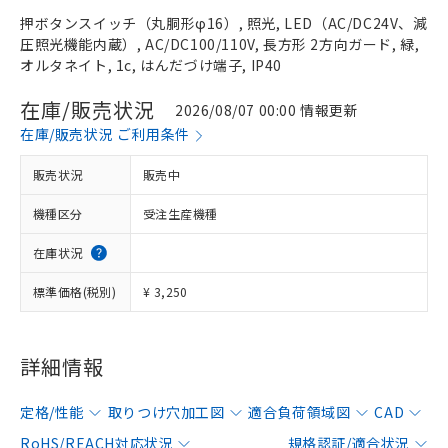
押ボタンスイッチ（丸胴形φ16）, 照光, LED（AC/DC24V、減
圧照光機能内蔵）, AC/DC100/110V, 長方形 2方向ガード, 緑,
オルタネイト, 1c, はんだづけ端子, IP40
在庫/販売状況
2026/08/07 00:00 情報更新
在庫/販売状況 ご利用条件
販売状況
販売中
機種区分
受注生産機種
在庫状況
標準価格(税別)
¥ 3,250
詳細情報
定格/性能
取りつけ穴加工図
適合負荷領域図
CAD
RoHS/REACH対応状況
規格認証/適合状況