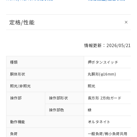
定格/性能
情報更新：2026/05/21
種類
押ボタンスイッチ
胴体形状
丸胴形(φ16mm)
照光/非照光
照光
操作部
操作部形状
長方形 2方向ガード
操作部色
緑
動作機能
オルタネイト
負荷
一般負荷/微小負荷共用