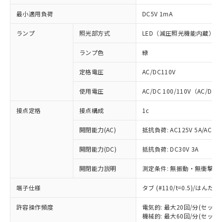
最小適用負荷
DC5V 1mA
ランプ
照光部方式
LED（減圧照光機能内蔵）
ランプ色
緑
定格電圧
AC/DC110V
使用電圧
AC/DC 100/110V（AC/DC 
接点定格
接点構成
1c
開閉能力(AC)
抵抗負荷: AC125V 5A/AC250
開閉能力(DC)
抵抗負荷: DC30V 3A
開閉能力説明
測定条件: 無振動・無衝撃状態
端子仕様
タブ (#110/t=0.5)/はん
※1 対応状況
許容操作頻度
電気的: 最大20回/分(セッ
対応済み：EU RoHS指令（10物質）の
機械的: 最大60回/分(セッ