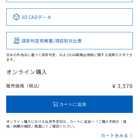
No
No
No
No
中国 RoHS表
※1 ※2
3D CADデータ
この製品の規格認証/適合状況ページへ
Pb
Hg
Cd
Cr(VI)
その他の認証はこちらのページからご検索ください
該非判定見解書/項目別対比表
X
O
O
O
日本の外為法に基づく該非判定、およびEAR再輸出規制に関する見解が入手でき
ます。
"対応済み"や非含有の記載がされた商品であっても、流通
在庫等で未対応品が混在する可能性があります。
オンライン購入
非含有品が必要な際は、弊社営業部門もしくは販売店へお
問い合わせください。
¥ 3,570
販売価格（税込）
この製品のRoHS/REACH対応状況ページへ
カートに追加
オンライン購入における出荷予定日は、カートに追加～「ご購入手続き：価
格・納期の確認」画面にてご確認ください。
カートをみる