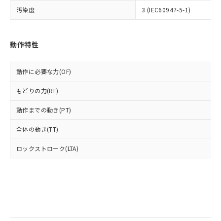
当社は規制貨物を破棄する場合は、完
ル) (DEHP)(別名：DOP) 1000ppm以下、フタル酸ブチ
正式な納期状況および標準価格はお客
ル類) : 1000ppm、
汚染度
3 (IEC60947-5-1)
ルベンジル（BBP） 1000ppm以下、フタル酸ジブチル
全に破砕するなど、違法に輸出されな
DBP(フタル酸ジブチル) : 1000ppm、 DIBP(フタル酸ジ
様のお取引先、またはお客様担当のオ
（DBP） 1000ppm以下、フタル酸ジイソブチル
イソブチル) : 1000ppm、 BBP(フタル酸ブチルベンジ
△
一定数には満たないが在庫あり
いよう必要な手段を講じます。
ムロン制御機器販売店・当社販売員に
(DIBP) 1000ppm以下
ル) : 1000ppm、
当社は貴社製品を、核兵器、ミサイ
但し、RoHS指令で産業用監視および制御機器に対する
DEHP(フタル酸ビス(2-エチルヘキシル)) : 1000ppm
ご相談ください。
適用除外項目は除く。
ル、化学兵器、生物兵器またはその他
動作特性
－
在庫なし(最新の在庫状況につ
オムロン制御機器販売店や当社販売拠
フタル酸エステル類の４物質については閾値を超える意
武器並びにこれらの製造装置等に一切
いては、お客様のお取引先、ま
図的な使用がないことを確認しています。
点は「
販売ネットワーク
」をご確認
※2 環境保護使用期限
使用いたしません。
たはお客様担当のオムロン制御
ください。
動作に必要な力(OF)
当社は、貴社製品を第三者に販売する
機器販売店・当社販売員にご確
在庫状況および標準価格結果を当社の
※2 対応予定月
「ｅ」：有害物質（10物質）のすべてが基
場合は、上記1、2および3の内容を当
認ください)
事前の承諾なく第三者に漏洩または開
もどりの力(RF)
準値以下であることを示します。
該第三者に通知します。また当社は、
示しないようお願いします。
部品在庫の切り替え状況などにより、予定
「10」：通常の使用状況下において有害物
販売先および販売に係わる関係者が違
マイパーツ機能（部品リスト作成サー
空
受注生産機種、また在庫状況の
動作までの動き(PT)
月が前後することがあります。
質が外部に漏えいし、環境に深刻な影響を
法に輸出するおそれがある場合は、取
ビス）をご利用いただくには、I-Web
白
情報を公開していない機種
及ぼさない年数を意味します。
り引きをいたしません。
メンバーズにご登録されている必要が
全体の動き(TT)
「－」：未確認です。当社販売部門へお問
あります。
い合わせください。
ロックストローク(LTA)
お客様が当ウェブサイト上で当社にご
※3 非含有証明書ダウンロード
登録された部品リストについて、当社
および当社の共同利用者が、当社の製
下記の非含有証明書をダウンロードするこ
品・サービスに関するお客様との取
とができます。
合意する
キャンセル
引・商談に必要な範囲で利用すること
をご了承ください。
EU RoHS指令（10物質）の非含有証明書
※当社の共同利用者とは、
"個人情報
51物質の非含有証明書（当社基準）