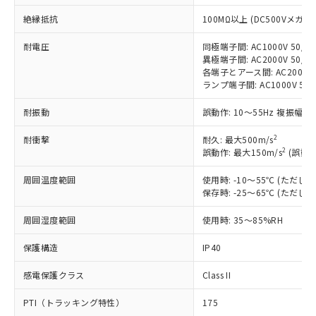
非含有に対応した製品が提供可能な商品で
絶縁抵抗
す。
100MΩ以上 (DC500Vメガ)
対応予定：EU RoHS指令（10物質）の非含
ご利用条件
耐電圧
同極端子間: AC1000V 50/60
有に対応した製品に切り替える予定のある
異極端子間: AC2000V 50/60
商品です。
各端子とアース間: AC2000V 5
対応予定なし：EU RoHS指令（10物質）の
ランプ端子間: AC1000V 50
以下の条件をお読みいただき、同意のうえ
非含有に非対応の商品で、対応品を出す予
ご利用ください。
定はありません。
耐振動
誤動作: 10～55Hz 複振幅 1
調査・確認中：EU RoHS指令（10物質）の
本サービスは、当社制御機器事業取扱
※1 中国RoHS○×表
非含有の対応状況を調査中または確認中の
2
耐衝撃
耐久: 最大500m/s
商品の当社在庫状況および標準価格
2
商品です。
誤動作: 最大150m/s
(誤動作
(税抜)を提供させていただくもので
「○」：最大均質材料含有率が中国RoHSの
非該当品：ライセンス料など無形物で、有
す。
周囲温度範囲
基準値以下であることを示します。
使用時: -10～55℃ (ただ
害物質有無と関係のない商品です。
当社制御機器事業取扱商品の中には、
保存時: -25～65℃ (ただ
「×」：最大均質材料含有率が中国RoHSの
仕入先様の事情により、非含有部品として
本サービスの対象外となる商品もある
基準値を超えていることを示します。
いたものが、含有品と判明した場合などや
当社は、これら貴社製品のうち、外国
ことをご了承ください。
周囲湿度範囲
使用時: 35～85%RH
「－」：未確認です。当社販売部門へお問
むを得ず変更することがあります。
為替および外国貿易法に定める商品
在庫状況および標準価格照会結果は、
い合わせください。
（以下｢規制貨物等」という）を輸出
保護構造
IP40
記載している更新日時点での社内デー
*EU RoHS指令（10物質）：
または国外への提供する場合は、日本
記
タに基づき作成されるものであり、閲
説明
鉛(Pb) 1000ppm以下、 水銀(Hg) 1000ppm以下、 カド
*中国RoHS10物質の基準値 (GB/T26572)：
国政府の輸出許可(または役務取引許
感電保護クラス
Class II
号
覧された時点での実際の在庫および標
ミウム(Cd) 100ppm以下、
Pb(鉛) :1000ppm、 Hg(水銀) : 1000ppm、 Cd(カドミウ
可)を取得するなどの必要な手続きを
六価クロム(Cr(Ⅵ)) 1000ppm以下、ポリ臭化ビフェニル
ム) : 100ppm、
準価格とは異なる場合があることをご
類(PBB) 1000ppm以下、ポリ臭化ジフェニルエーテル類
Cr(Ⅵ)(六価クロム) : 1000ppm、 PBBs(ポリ臭化ビフェ
PTI（トラッキング特性）
175
とります。
了承ください。
(PBDE) 1000ppm以下、フタル酸ビス(2-エチルヘキシ
○
一定数以上の在庫あり
ニル類) : 1000ppm、 PBDEs(ポリ臭化ジフェニルエーテ