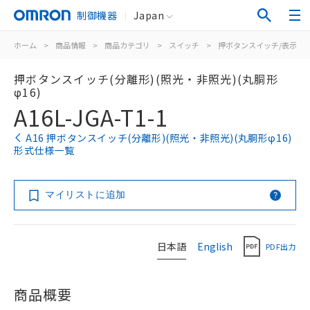
制御機器
Japan
ホーム
>
商品情報
>
商品カテゴリ
>
スイッチ
>
押ボタンスイッチ/表示灯
押ボタンスイッチ(分離形)(照光・非照光)(丸胴形
φ16)
A16L-JGA-T1-1
A16 押ボタンスイッチ(分離形)(照光・非照光)(丸胴形φ16)
形式仕様一覧
マイリストに追加
日本語
English
PDF出力
商品概要