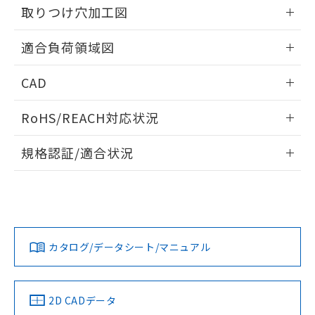
の共同利用に関して"
の「1.共同利
取りつけ穴加工図
※本証明書は発行日時点で非含有を証明す
用者の範囲」に記載されている法人を
るもので、過去に遡って非含有を証明する
指します。
情報更新：2026/05/21
ものではありません。
適合負荷領域図
また、RoHS指令のフタル酸エステル類４
物質の対応では、対応完了までの期間は出
情報更新：2026/05/21
CAD
荷製品に未対応品が混在することから備考
欄に対応日を記載しておりました。
ログイン/会員登録いただくと、CADデータをダウンロー
既に当社にて対応品への在庫切替を完了
RoHS/REACH対応状況
ドすることができます。
していることから、特段のことがない限
情報更新：2026/7/29
り、2022年1月12日より割愛しておりま
規格認証/適合状況
す。
ログイン/会員登録
EU RoHS
注意事項・凡例
UL認証
CSA認証
CEマーキング
No
No
Yes
対応状況
対応予定月
※1
※2
ダウンロードデータをご利用いただく前に、以下を必ずお読
みください。
カタログ/データシート/マニュアル
対応済み
ソフトウェアの使用条件
LR型式承認
DNV型式承認
BV型式承認
KR型式承
（イギリス
（ノルウェー
（フランス
（韓国
船舶規格）
船舶規格）
船舶規格）
船舶規格
中国 RoHS
注意事項・凡例
2D CADデータ