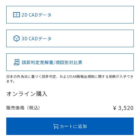
LR型式承認
DNV型式承認
BV型式承認
KR型式承
（イギリス
（ノルウェー
（フランス
（韓国
船舶規格）
船舶規格）
船舶規格）
船舶規格
中国 RoHS
注意事項・凡例
2D CADデータ
No
No
No
No
中国 RoHS表
※1 ※2
3D CADデータ
この製品の規格認証/適合状況ページへ
Pb
Hg
Cd
Cr(VI)
その他の認証はこちらのページからご検索ください
該非判定見解書/項目別対比表
O
O
O
O
日本の外為法に基づく該非判定、およびEAR再輸出規制に関する見解が入手でき
ます。
"対応済み"や非含有の記載がされた商品であっても、流通
在庫等で未対応品が混在する可能性があります。
オンライン購入
非含有品が必要な際は、弊社営業部門もしくは販売店へお
問い合わせください。
¥ 3,520
販売価格（税込）
この製品のRoHS/REACH対応状況ページへ
カートに追加