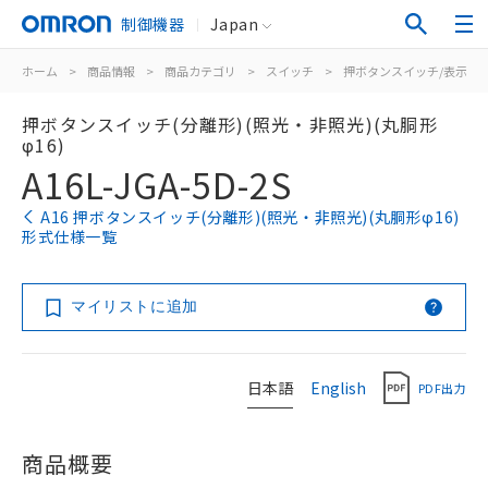
制御機器
Japan
ホーム
>
商品情報
>
商品カテゴリ
>
スイッチ
>
押ボタンスイッチ/表示灯
押ボタンスイッチ(分離形)(照光・非照光)(丸胴形
φ16)
A16L-JGA-5D-2S
A16 押ボタンスイッチ(分離形)(照光・非照光)(丸胴形φ16)
形式仕様一覧
マイリストに追加
日本語
English
PDF出力
商品概要