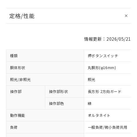
定格/性能
情報更新：2026/05/21
種類
押ボタンスイッチ
胴体形状
丸胴形(φ16mm)
照光/非照光
照光
操作部
操作部形状
長方形 2方向ガード
操作部色
緑
動作機能
オルタネイト
負荷
一般負荷/微小負荷共用