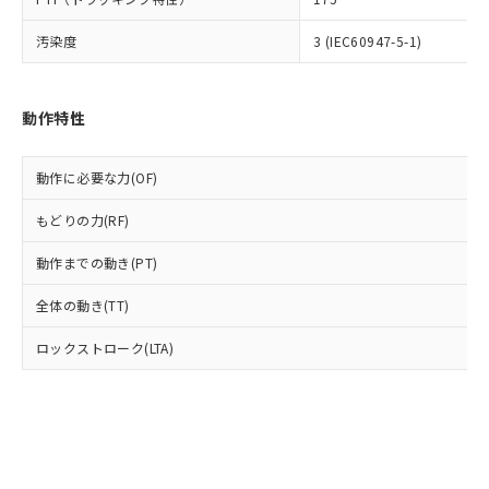
準価格とは異なる場合があることをご
類(PBB) 1000ppm以下、ポリ臭化ジフェニルエーテル類
Cr(Ⅵ)(六価クロム) : 1000ppm、 PBBs(ポリ臭化ビフェ
とります。
了承ください。
(PBDE) 1000ppm以下、フタル酸ビス(2-エチルヘキシ
○
一定数以上の在庫あり
ニル類) : 1000ppm、 PBDEs(ポリ臭化ジフェニルエーテ
当社は規制貨物を破棄する場合は、完
汚染度
3 (IEC60947-5-1)
ル) (DEHP)(別名：DOP) 1000ppm以下、フタル酸ブチ
正式な納期状況および標準価格はお客
ル類) : 1000ppm、
ルベンジル（BBP） 1000ppm以下、フタル酸ジブチル
全に破砕するなど、違法に輸出されな
DBP(フタル酸ジブチル) : 1000ppm、 DIBP(フタル酸ジ
様のお取引先、またはお客様担当のオ
（DBP） 1000ppm以下、フタル酸ジイソブチル
イソブチル) : 1000ppm、 BBP(フタル酸ブチルベンジ
△
一定数には満たないが在庫あり
いよう必要な手段を講じます。
ムロン制御機器販売店・当社販売員に
(DIBP) 1000ppm以下
ル) : 1000ppm、
当社は貴社製品を、核兵器、ミサイ
但し、RoHS指令で産業用監視および制御機器に対する
DEHP(フタル酸ビス(2-エチルヘキシル)) : 1000ppm
ご相談ください。
動作特性
適用除外項目は除く。
ル、化学兵器、生物兵器またはその他
－
在庫なし(最新の在庫状況につ
オムロン制御機器販売店や当社販売拠
フタル酸エステル類の４物質については閾値を超える意
武器並びにこれらの製造装置等に一切
いては、お客様のお取引先、ま
図的な使用がないことを確認しています。
点は「
販売ネットワーク
」をご確認
※2 環境保護使用期限
動作に必要な力(OF)
使用いたしません。
たはお客様担当のオムロン制御
ください。
当社は、貴社製品を第三者に販売する
機器販売店・当社販売員にご確
在庫状況および標準価格結果を当社の
※2 対応予定月
もどりの力(RF)
「ｅ」：有害物質（10物質）のすべてが基
場合は、上記1、2および3の内容を当
認ください)
事前の承諾なく第三者に漏洩または開
準値以下であることを示します。
該第三者に通知します。また当社は、
示しないようお願いします。
動作までの動き(PT)
部品在庫の切り替え状況などにより、予定
「10」：通常の使用状況下において有害物
販売先および販売に係わる関係者が違
マイパーツ機能（部品リスト作成サー
空
受注生産機種、また在庫状況の
月が前後することがあります。
質が外部に漏えいし、環境に深刻な影響を
法に輸出するおそれがある場合は、取
ビス）をご利用いただくには、I-Web
白
情報を公開していない機種
全体の動き(TT)
及ぼさない年数を意味します。
り引きをいたしません。
メンバーズにご登録されている必要が
「－」：未確認です。当社販売部門へお問
あります。
ロックストローク(LTA)
い合わせください。
お客様が当ウェブサイト上で当社にご
※3 非含有証明書ダウンロード
登録された部品リストについて、当社
および当社の共同利用者が、当社の製
下記の非含有証明書をダウンロードするこ
品・サービスに関するお客様との取
とができます。
合意する
キャンセル
引・商談に必要な範囲で利用すること
をご了承ください。