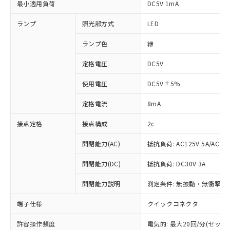
最小適用負荷
DC5V 1mA
ランプ
照光部方式
LED
ランプ色
緑
定格電圧
DC5V
使用電圧
DC5V±5%
定格電流
8mA
接点定格
接点構成
2c
開閉能力(AC)
抵抗負荷: AC125V 5A/AC250
開閉能力(DC)
抵抗負荷: DC30V 3A
開閉能力説明
測定条件: 無振動・無衝撃状態
端子仕様
クイックコネクタ
※1 対応状況
許容操作頻度
電気的: 最大20回/分(セッ