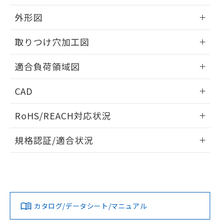
EU RoHS指令（10物質）の非含有証明書
※当社の共同利用者とは、
"個人情報
51物質の非含有証明書（当社基準）
外形図
の共同利用に関して"
の「1.共同利
※本証明書は発行日時点で非含有を証明す
用者の範囲」に記載されている法人を
るもので、過去に遡って非含有を証明する
情報更新：2026/05/21
指します。
取りつけ穴加工図
ものではありません。
また、RoHS指令のフタル酸エステル類４
情報更新：2026/05/21
適合負荷領域図
物質の対応では、対応完了までの期間は出
荷製品に未対応品が混在することから備考
情報更新：2026/05/21
欄に対応日を記載しておりました。
CAD
既に当社にて対応品への在庫切替を完了
していることから、特段のことがない限
ログイン/会員登録いただくと、CADデータをダウンロー
RoHS/REACH対応状況
り、2022年1月12日より割愛しておりま
ドすることができます。
す。
情報更新：2026/7/29
規格認証/適合状況
ログイン/会員登録
EU RoHS
注意事項・凡例
UL認証
CSA認証
CEマーキング
No
No
Yes
対応状況
対応予定月
※1
※2
ダウンロードデータをご利用いただく前に、以下を必ずお読
みください。
カタログ/データシート/マニュアル
対応済み
ソフトウェアの使用条件