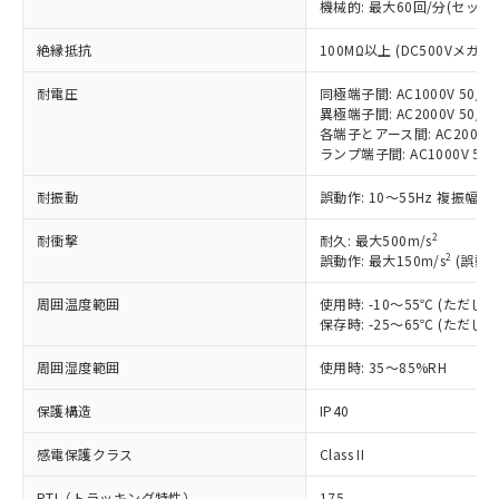
機械的: 最大60回/分(セッ
対応済み：EU RoHS指令（10物質）の
非含有に対応した製品が提供可能な商品で
絶縁抵抗
100MΩ以上 (DC500Vメガ)
す。
対応予定：EU RoHS指令（10物質）の非含
耐電圧
同極端子間: AC1000V 50/60
ご利用条件
異極端子間: AC2000V 50/60
有に対応した製品に切り替える予定のある
各端子とアース間: AC2000V 5
商品です。
ランプ端子間: AC1000V 50
対応予定なし：EU RoHS指令（10物質）の
以下の条件をお読みいただき、同意のうえ
非含有に非対応の商品で、対応品を出す予
耐振動
誤動作: 10～55Hz 複振幅 1
ご利用ください。
定はありません。
調査・確認中：EU RoHS指令（10物質）の
2
耐衝撃
耐久: 最大500m/s
本サービスは、当社制御機器事業取扱
※1 中国RoHS○×表
非含有の対応状況を調査中または確認中の
2
誤動作: 最大150m/s
(誤動作
商品の当社在庫状況および標準価格
商品です。
(税抜)を提供させていただくもので
「○」：最大均質材料含有率が中国RoHSの
非該当品：ライセンス料など無形物で、有
周囲温度範囲
使用時: -10～55℃ (ただ
す。
基準値以下であることを示します。
保存時: -25～65℃ (ただ
害物質有無と関係のない商品です。
当社制御機器事業取扱商品の中には、
「×」：最大均質材料含有率が中国RoHSの
仕入先様の事情により、非含有部品として
本サービスの対象外となる商品もある
周囲湿度範囲
使用時: 35～85%RH
基準値を超えていることを示します。
いたものが、含有品と判明した場合などや
当社は、これら貴社製品のうち、外国
ことをご了承ください。
「－」：未確認です。当社販売部門へお問
むを得ず変更することがあります。
為替および外国貿易法に定める商品
在庫状況および標準価格照会結果は、
保護構造
IP40
い合わせください。
（以下｢規制貨物等」という）を輸出
記載している更新日時点での社内デー
*EU RoHS指令（10物質）：
または国外への提供する場合は、日本
記
タに基づき作成されるものであり、閲
説明
感電保護クラス
Class II
鉛(Pb) 1000ppm以下、 水銀(Hg) 1000ppm以下、 カド
*中国RoHS10物質の基準値 (GB/T26572)：
国政府の輸出許可(または役務取引許
号
覧された時点での実際の在庫および標
ミウム(Cd) 100ppm以下、
Pb(鉛) :1000ppm、 Hg(水銀) : 1000ppm、 Cd(カドミウ
可)を取得するなどの必要な手続きを
六価クロム(Cr(Ⅵ)) 1000ppm以下、ポリ臭化ビフェニル
PTI（トラッキング特性）
ム) : 100ppm、
175