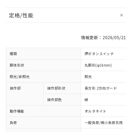
定格/性能
情報更新：2026/05/21
種類
押ボタンスイッチ
胴体形状
丸胴形(φ16mm)
照光/非照光
照光
操作部
操作部形状
長方形 2方向ガード
操作部色
緑
動作機能
オルタネイト
負荷
一般負荷/微小負荷共用