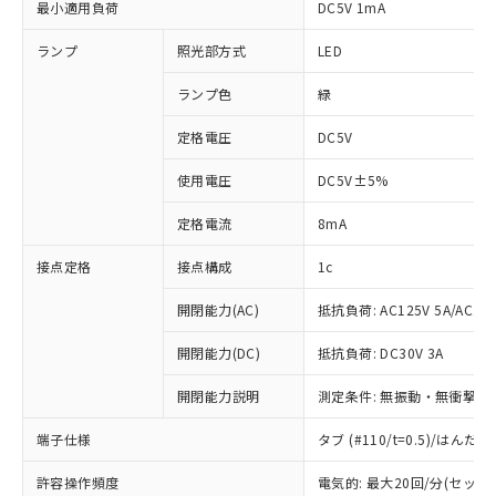
最小適用負荷
DC5V 1mA
ランプ
照光部方式
LED
ランプ色
緑
定格電圧
DC5V
使用電圧
DC5V±5%
定格電流
8mA
接点定格
接点構成
1c
開閉能力(AC)
抵抗負荷: AC125V 5A/AC250
開閉能力(DC)
抵抗負荷: DC30V 3A
開閉能力説明
測定条件: 無振動・無衝撃状態
端子仕様
タブ (#110/t=0.5)/はん
※1 対応状況
許容操作頻度
電気的: 最大20回/分(セッ
対応済み：EU RoHS指令（10物質）の