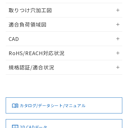
51物質の非含有証明書（当社基準）
の共同利用に関して"
の「1.共同利
※本証明書は発行日時点で非含有を証明す
取りつけ穴加工図
用者の範囲」に記載されている法人を
るもので、過去に遡って非含有を証明する
指します。
ものではありません。
情報更新：2026/05/21
適合負荷領域図
また、RoHS指令のフタル酸エステル類４
物質の対応では、対応完了までの期間は出
情報更新：2026/05/21
荷製品に未対応品が混在することから備考
CAD
欄に対応日を記載しておりました。
ログイン/会員登録いただくと、CADデータをダウンロー
既に当社にて対応品への在庫切替を完了
RoHS/REACH対応状況
ドすることができます。
していることから、特段のことがない限
り、2022年1月12日より割愛しておりま
情報更新：2026/7/29
規格認証/適合状況
す。
ログイン/会員登録
EU RoHS
注意事項・凡例
UL認証
CSA認証
CEマーキング
No
No
Yes
対応状況
対応予定月
※1
※2
ダウンロードデータをご利用いただく前に、以下を必ずお読
みください。
カタログ/データシート/マニュアル
対応済み
ソフトウェアの使用条件
LR型式承認
DNV型式承認
BV型式承認
KR型式承
（イギリス
（ノルウェー
（フランス
（韓国
船舶規格）
船舶規格）
船舶規格）
船舶規格
中国 RoHS
注意事項・凡例
2D CADデータ