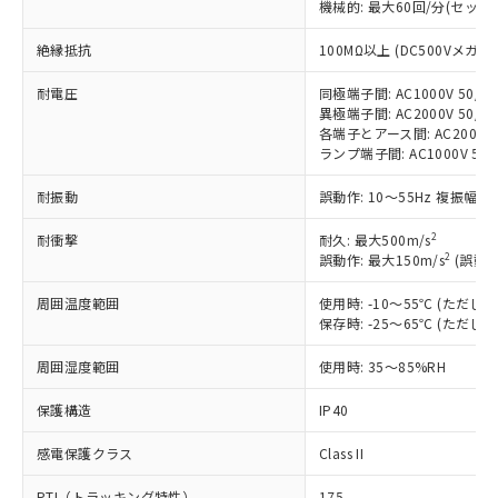
機械的: 最大60回/分(セッ
非含有に対応した製品が提供可能な商品で
す。
絶縁抵抗
100MΩ以上 (DC500Vメガ)
対応予定：EU RoHS指令（10物質）の非含
ご利用条件
有に対応した製品に切り替える予定のある
耐電圧
同極端子間: AC1000V 50/60
商品です。
異極端子間: AC2000V 50/60
対応予定なし：EU RoHS指令（10物質）の
各端子とアース間: AC2000V 5
以下の条件をお読みいただき、同意のうえ
ランプ端子間: AC1000V 50
非含有に非対応の商品で、対応品を出す予
ご利用ください。
定はありません。
耐振動
誤動作: 10～55Hz 複振幅 1
調査・確認中：EU RoHS指令（10物質）の
本サービスは、当社制御機器事業取扱
※1 中国RoHS○×表
非含有の対応状況を調査中または確認中の
商品の当社在庫状況および標準価格
2
耐衝撃
耐久: 最大500m/s
商品です。
2
誤動作: 最大150m/s
(誤動作
(税抜)を提供させていただくもので
「○」：最大均質材料含有率が中国RoHSの
非該当品：ライセンス料など無形物で、有
す。
基準値以下であることを示します。
害物質有無と関係のない商品です。
周囲温度範囲
使用時: -10～55℃ (ただ
当社制御機器事業取扱商品の中には、
「×」：最大均質材料含有率が中国RoHSの
仕入先様の事情により、非含有部品として
保存時: -25～65℃ (ただ
本サービスの対象外となる商品もある
基準値を超えていることを示します。
いたものが、含有品と判明した場合などや
当社は、これら貴社製品のうち、外国
ことをご了承ください。
「－」：未確認です。当社販売部門へお問
周囲湿度範囲
むを得ず変更することがあります。
使用時: 35～85%RH
為替および外国貿易法に定める商品
在庫状況および標準価格照会結果は、
い合わせください。
（以下｢規制貨物等」という）を輸出
記載している更新日時点での社内デー
保護構造
IP40
*EU RoHS指令（10物質）：
または国外への提供する場合は、日本
記
タに基づき作成されるものであり、閲
説明
鉛(Pb) 1000ppm以下、 水銀(Hg) 1000ppm以下、 カド
*中国RoHS10物質の基準値 (GB/T26572)：
国政府の輸出許可(または役務取引許
号
覧された時点での実際の在庫および標
ミウム(Cd) 100ppm以下、
Pb(鉛) :1000ppm、 Hg(水銀) : 1000ppm、 Cd(カドミウ
感電保護クラス
Class II
可)を取得するなどの必要な手続きを
六価クロム(Cr(Ⅵ)) 1000ppm以下、ポリ臭化ビフェニル
ム) : 100ppm、
準価格とは異なる場合があることをご
類(PBB) 1000ppm以下、ポリ臭化ジフェニルエーテル類
Cr(Ⅵ)(六価クロム) : 1000ppm、 PBBs(ポリ臭化ビフェ
とります。
了承ください。
PTI（トラッキング特性）
175