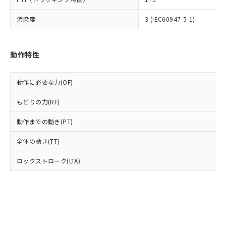
(PBDE) 1000ppm以下、フタル酸ビス(2-エチルヘキシ
○
一定数以上の在庫あり
ニル類) : 1000ppm、 PBDEs(ポリ臭化ジフェニルエーテ
当社は規制貨物を破棄する場合は、完
ル) (DEHP)(別名：DOP) 1000ppm以下、フタル酸ブチ
正式な納期状況および標準価格はお客
ル類) : 1000ppm、
ルベンジル（BBP） 1000ppm以下、フタル酸ジブチル
全に破砕するなど、違法に輸出されな
DBP(フタル酸ジブチル) : 1000ppm、 DIBP(フタル酸ジ
汚染度
3 (IEC60947-5-1)
様のお取引先、またはお客様担当のオ
（DBP） 1000ppm以下、フタル酸ジイソブチル
イソブチル) : 1000ppm、 BBP(フタル酸ブチルベンジ
△
一定数には満たないが在庫あり
いよう必要な手段を講じます。
ムロン制御機器販売店・当社販売員に
(DIBP) 1000ppm以下
ル) : 1000ppm、
当社は貴社製品を、核兵器、ミサイ
但し、RoHS指令で産業用監視および制御機器に対する
DEHP(フタル酸ビス(2-エチルヘキシル)) : 1000ppm
ご相談ください。
適用除外項目は除く。
ル、化学兵器、生物兵器またはその他
－
在庫なし(最新の在庫状況につ
オムロン制御機器販売店や当社販売拠
フタル酸エステル類の４物質については閾値を超える意
動作特性
武器並びにこれらの製造装置等に一切
いては、お客様のお取引先、ま
図的な使用がないことを確認しています。
点は「
販売ネットワーク
」をご確認
※2 環境保護使用期限
使用いたしません。
たはお客様担当のオムロン制御
ください。
当社は、貴社製品を第三者に販売する
機器販売店・当社販売員にご確
動作に必要な力(OF)
在庫状況および標準価格結果を当社の
※2 対応予定月
「ｅ」：有害物質（10物質）のすべてが基
場合は、上記1、2および3の内容を当
認ください)
事前の承諾なく第三者に漏洩または開
準値以下であることを示します。
該第三者に通知します。また当社は、
もどりの力(RF)
示しないようお願いします。
部品在庫の切り替え状況などにより、予定
「10」：通常の使用状況下において有害物
販売先および販売に係わる関係者が違
マイパーツ機能（部品リスト作成サー
空
受注生産機種、また在庫状況の
月が前後することがあります。
質が外部に漏えいし、環境に深刻な影響を
動作までの動き(PT)
法に輸出するおそれがある場合は、取
ビス）をご利用いただくには、I-Web
白
情報を公開していない機種
及ぼさない年数を意味します。
り引きをいたしません。
メンバーズにご登録されている必要が
全体の動き(TT)
「－」：未確認です。当社販売部門へお問
あります。
い合わせください。
お客様が当ウェブサイト上で当社にご
ロックストローク(LTA)
※3 非含有証明書ダウンロード
登録された部品リストについて、当社
および当社の共同利用者が、当社の製
下記の非含有証明書をダウンロードするこ
品・サービスに関するお客様との取
とができます。
合意する
キャンセル
引・商談に必要な範囲で利用すること
をご了承ください。
EU RoHS指令（10物質）の非含有証明書
※当社の共同利用者とは、
"個人情報