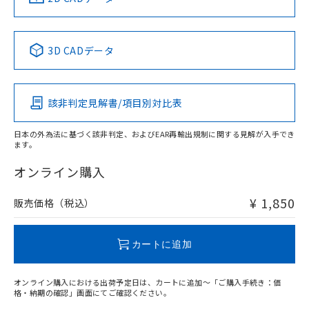
No
No
No
No
中国 RoHS表
※1 ※2
3D CADデータ
この製品の規格認証/適合状況ページへ
Pb
Hg
Cd
Cr(VI)
その他の認証はこちらのページからご検索ください
該非判定見解書/項目別対比表
O
O
O
O
日本の外為法に基づく該非判定、およびEAR再輸出規制に関する見解が入手でき
ます。
"対応済み"や非含有の記載がされた商品であっても、流通
在庫等で未対応品が混在する可能性があります。
オンライン購入
非含有品が必要な際は、弊社営業部門もしくは販売店へお
問い合わせください。
¥ 1,850
販売価格（税込）
この製品のRoHS/REACH対応状況ページへ
カートに追加
オンライン購入における出荷予定日は、カートに追加～「ご購入手続き：価
格・納期の確認」画面にてご確認ください。