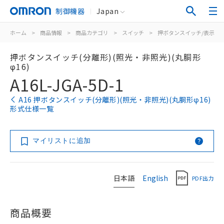
制御機器
Japan
ホーム
>
商品情報
>
商品カテゴリ
>
スイッチ
>
押ボタンスイッチ/表示灯
押ボタンスイッチ(分離形)(照光・非照光)(丸胴形
φ16)
A16L-JGA-5D-1
A16 押ボタンスイッチ(分離形)(照光・非照光)(丸胴形φ16)
形式仕様一覧
マイリストに追加
日本語
English
PDF出力
商品概要