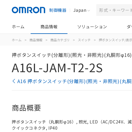
制御機器
Japan
ホーム
商品情報
ソリューション
ダ
ホーム
>
商品情報
>
商品カテゴリ
>
スイッチ
>
押ボタンスイッチ/表
押ボタンスイッチ(分離形)(照光・非照光)(丸胴形φ16
A16L-JAM-T2-2S
A16 押ボタンスイッチ(分離形)(照光・非照光)(丸胴
商品概要
押ボタンスイッチ（丸胴形φ16）, 照光, LED（AC/DC24V、減圧照
クイックコネクタ, IP40