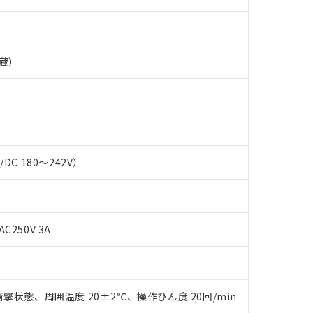
蔵）
C/DC 180～242V）
 RoHS指令（10物質）の非含有に対応した製品が提供可能な商品です
AC250V 3A
oHS指令（10物質）の非含有に対応した製品に切り替える予定のある
 RoHS指令（10物質）の非含有に非対応の商品で、対応品を出す予
 RoHS指令（10物質）の非含有の対応状況を調査中または確認中の
ンス料など無形物で、有害物質有無と関係のない商品です。
○×表
より、非含有部品としていたものが、含有品と判明した場合などやむ
撃状態、周囲温度 20±2℃、操作ひん度 20回/min
みいただき、同意のうえご利用ください。