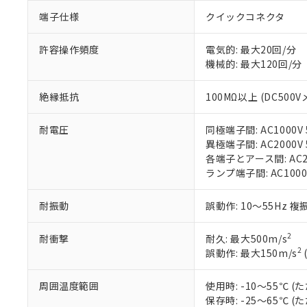
「○」：最大均質
端子仕様
クイックコネクタ
「×」：最大均質
本サービスは
当社は、これ
*EU RoHS指令（10物
「－」：未確認で
鉛(Pb) 1000ppm以下、
くものです。
う）を輸出ま
記
説明
六価クロム(Cr(Ⅵ)) 1
許容操作頻度
電気的: 最大20回/分
当社制御機器
などの必要な
フタル酸ビス(2-エチルヘ
号
*中国RoHS10物質の基準値 
機械的: 最大120回/分
ル（DBP） 1000ppm
在庫状況およ
当社は規制貨
Pb(鉛) :1000ppm、 Hg
但し、RoHS指令で産
のであり、閲
ます。
Cr(Ⅵ)(六価クロム) : 
フタル酸エステル類の４
○
一定数以
DBP(フタル酸ジブチル) :
い。
絶縁抵抗
100MΩ以上 (DC500V
当社は貴社製
DEHP(フタル酸ビス(2-エ
正式な納期状
置等に一切使
当社販売員に
※2 対応予定月
△
一定数に
当社は、貴社
耐電圧
同極端子間: AC1000V 5
オムロン制御
また当社は、
※2 環境保護使
異極端子間: AC2000V 5
在庫状況およ
部品在庫の切り替
たしません。
各端子とアース間: AC200
－
在庫なし
す。
「ｅ」：有害物質
ランプ端子間: AC1000
機器販売
マイパーツ機
「10」：通常の
ている必要が
味します。
耐振動
誤動作: 10～55Hz 複
空
受注生産
お客様が当ウ
※3 非含有証明
「－」：未確認で
白
が、当社の製
2
耐衝撃
耐久: 最大500m/s
さい。
下記の非含有証明
2
誤動作: 最大150m/s
※当社の共同
いる法人を指
EU RoHS指令（
51物質の非含有証
周囲温度範囲
使用時: -10～55℃
※本証明書は発行
保存時: -25～65℃