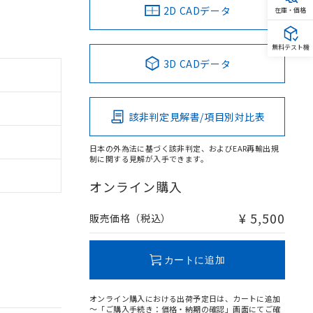
2D CADデータ
在庫・価格
無料テスト機
3D CADデータ
該非判定見解書/項目別対比表
日本の外為法に基づく該非判定、およびEAR再輸出規
制に関する見解が入手できます。
オンライン購入
¥ 5,500
販売価格（税込）
カートに追加
オンライン購入における出荷予定日は、カートに追加
～「ご購入手続き：価格・納期の確認」画面にてご確