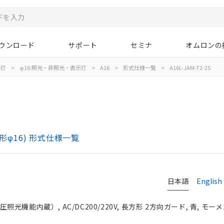
ウンロード
サポート
セミナ
オムロンの
示灯
>
φ16:照光・非照光・表示灯
>
A16
>
形式仕様一覧
>
A16L-JAM-T2-2S
)
形φ16) 形式仕様一覧
日本語
English
光機能内蔵）, AC/DC200/220V, 長方形 2方向ガード, 青, モーメン