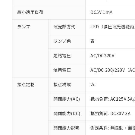
最小適用負荷
DC5V 1mA
ランプ
照光部方式
LED（減圧照光機能内
ランプ色
青
定格電圧
AC/DC220V
使用電圧
AC/DC 200/220V（A
※1 対応状況
接点定格
接点構成
2c
対応済み：EU
開閉能力(AC)
抵抗負荷: AC125V 5A/
対応予定：EU R
対応予定なし：EU
開閉能力(DC)
抵抗負荷: DC30V 3A
調査・確認中：EU
ご利用条件
非該当品：ライセ
※1 中国RoHS
仕入先様の事情に
開閉能力説明
測定条件: 無振動・無衝
があります。
以下の条件をお読