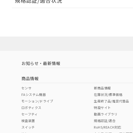
規格認証/適合状況
EU RoHS
注意事項・凡例
UL認証
CSA認証
CEマーキング
No
No
Yes
対応状況
対応予定月
※1
※2
対応済み
LR型式承認
DNV型式承認
BV型式承認
KR
（イギリス
（ノルウェー
（フランス
（
お知らせ・最新情報
中国 RoHS
注意事項・凡例
船舶規格）
船舶規格）
船舶規格）
船
商品情報
No
No
No
No
中国 RoHS表
※1 ※2
センサ
新商品情報
FAシステム機器
在庫状況/標準価格
Pb
Hg
Cd
Cr(V
モーション/ドライブ
生産終了品/推奨代替品
ロボティクス
特設サイト
セーフティ
動画ライブラリ
検査装置
規格認証/適合
X
O
O
O
スイッチ
RoHS/REACH対応