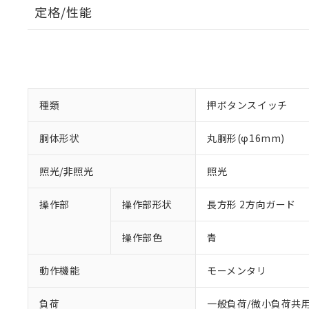
定格/性能
種類
押ボタンスイッチ
胴体形状
丸胴形(φ16mm)
照光/非照光
照光
操作部
操作部形状
長方形 2方向ガード
操作部色
青
動作機能
モーメンタリ
負荷
一般負荷/微小負荷共