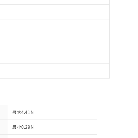
令のフタル酸エステル類４物質の対応では、対応完了までの期間は出
備考欄に対応日を記載しておりました。
品への在庫切替を完了していることから、特段のことがない限り、20
す。
最大4.41N
最小0.29N