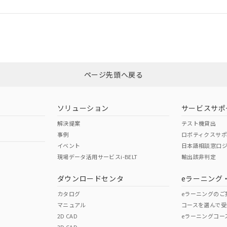
CCC認証
電波法
Yes
N/A
非含有証明書
※3
ページ先頭へ戻る
ダウンロードはこちら
型式承認
NK型式承認
ABS型式承認
韓国
（日本
（アメリカ
ソリューション
サービスサポ
舶規格）
船舶規格）
船舶規格）
解決提案
テスト機貸出
事例
ロボティクスサ
No
No
イベント
日本語相談窓口
現場データ活用サービスi-BELT
輸出該非判定
I)
PBBs
PBDEs
DBP
ダウンロードセンタ
eラーニング
この製品の規格認証/適合
その他の認証はこちらのページからご
カタログ
eラーニングのご
マニュアル
コースを選んで受
O
O
O
2D CAD
eラーニングコー