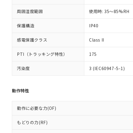
また、RoHS指
混在することから
周囲湿度範囲
使用時: 35～85%RH
既に当社にて対応
り割愛しておりま
保護構造
IP40
感電保護クラス
Class II
PTI（トラッキング特性）
175
汚染度
3 (IEC60947-5-1)
動作特性
動作に必要な力(OF)
もどりの力(RF)