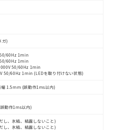
材料含有率が中国RoHSの基準値以下であることを示します。
材料含有率が中国RoHSの基準値を超えていることを示します。
、当社制御機器事業取扱商品の当社在庫状況および標準価格(税抜)
ら貴社製品のうち、外国為替および外国貿易法に定める商品（以下｢
質）：
す。当社販売部門へお問い合わせください。
 水銀(Hg) 1000ppm以下、 カドミウム(Cd) 100ppm以下、
たは国外への提供する場合は、日本国政府の輸出許可(または役務取
000ppm以下、ポリ臭化ビフェニル類(PBB) 1000ppm以下、ポリ臭化ジフェニルエーテル類(P
事業取扱商品の中には、本サービスの対象外となる商品もあること
手続きをとります。
キシル) (DEHP)(別名：DOP) 1000ppm以下、フタル酸ブチルベンジル（BBP） 100
(GB/T26572)：
以下、フタル酸ジイソブチル (DIBP) 1000ppm以下
び標準価格照会結果は、記載している更新日時点での社内データに
物を破棄する場合は、完全に破砕するなど、違法に輸出されないよ
(水銀) : 1000ppm、 Cd(カドミウム) : 100ppm、
業用監視および制御機器に対する適用除外項目は除く。
覧された時点での実際の在庫および標準価格とは異なる場合がある
1000ppm、 PBBs(ポリ臭化ビフェニル類) : 1000ppm、 PBDEs(ポリ臭化ジフェニルエーテル類
物質については閾値を超える意図的な使用がないことを確認しています。
上の在庫あり
 1000ppm、 DIBP(フタル酸ジイソブチル) : 1000ppm、 BBP(フタル酸ブチルベンジル) :
メガ)
品を、核兵器、ミサイル、化学兵器、生物兵器またはその他武器並
チルヘキシル)) : 1000ppm
況および標準価格はお客様のお取引先、またはお客様担当のオムロ
用いたしません。
ご相談ください。
は満たないが在庫あり
製品を第三者に販売する場合は、上記1、2および3の内容を当該第
0/60Hz 1min
機器販売店や当社販売拠点は「
販売ネットワーク
」をご確認くだ
販売先および販売に係わる関係者が違法に輸出するおそれがある場
用期限
0/60Hz 1min
び標準価格結果を当社の事前の承諾なく第三者に漏洩または開示し
え状況などにより、予定月が前後することがあります。
0V 50/60Hz 1min
(最新の在庫状況については、お客様のお取引先、またはお客様担当
（10物質）のすべてが基準値以下であることを示します。
V 50/60Hz 1min (LEDを取り付けない状態)
店・当社販売員にご確認ください)
能（部品リスト作成サービス）をご利用いただくには、I-Webメン
使用状況下において有害物質が外部に漏えいし、環境に深刻な影響を
あります。
振幅 1.5mm (誤動作1ms以内)
機種、また在庫状況の情報を公開していない機種
ェブサイト上で当社にご登録された部品リストについて、当社およ
書ダウンロード
す。当社販売部門へお問い合わせください。
品・サービスに関するお客様との取引・商談に必要な範囲で利用す
合意する
キャンセル
書をダウンロードすることができます。
(誤動作1ms以内)
利用者とは、
"個人情報の共同利用に関して"
の「1.共同利用者の
します。
10物質）の非含有証明書
明書（当社基準）
 (ただし、氷結、結露しないこと)
日時点で非含有を証明するもので、過去に遡って非含有を証明するも
 (ただし、氷結、結露しないこと)