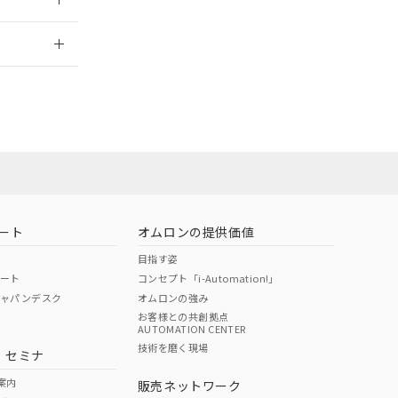
2026/7/29
ート
オムロンの提供価値
目指す姿
ポート
コンセプト「i-Automation!」
ジャパンデスク
オムロンの強み
お客様との共創拠点
AUTOMATION CENTER
DIBP
BBP
DEHP
環境保護
技術を磨く現場
・セミナ
状況ページへ
使用期限
検索ください
案内
販売ネットワーク