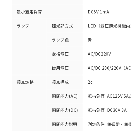
最小適用負荷
DC5V 1mA
ランプ
照光部方式
LED（減圧照光機能内
ランプ色
青
定格電圧
AC/DC220V
使用電圧
AC/DC 200/220V（A
接点定格
接点構成
2c
※1 対応状況
開閉能力(AC)
抵抗負荷: AC125V 5A/
対応済み：EU
対応予定：EU R
開閉能力(DC)
抵抗負荷: DC30V 3A
対応予定なし：EU
調査・確認中：EU
ご利用条件
非該当品：ライセ
開閉能力説明
測定条件: 無振動・無衝
※1 中国RoHS
仕入先様の事情に