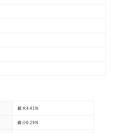
日時点で非含有を証明するもので、過去に遡って非含有を証明するも
令のフタル酸エステル類４物質の対応では、対応完了までの期間は出
備考欄に対応日を記載しておりました。
品への在庫切替を完了していることから、特段のことがない限り、20
す。
最大4.41N
最小0.29N