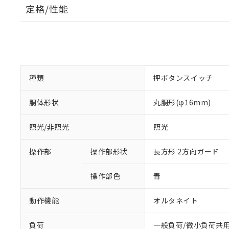
定格/性能
種類
押ボタンスイッチ
胴体形状
丸胴形(φ16mm)
照光/非照光
照光
操作部
操作部形状
長方形 2方向ガード
操作部色
青
動作機能
オルタネイト
負荷
一般負荷/微小負荷共