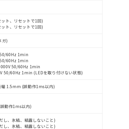
みいただき、同意のうえご利用ください。
材料含有率が中国RoHSの基準値以下であることを示します。
材料含有率が中国RoHSの基準値を超えていることを示します。
、当社制御機器事業取扱商品の当社在庫状況および標準価格(税抜)
ら貴社製品のうち、外国為替および外国貿易法に定める商品（以下｢
質）：
(セット、リセットで1回)
す。当社販売部門へお問い合わせください。
 水銀(Hg) 1000ppm以下、 カドミウム(Cd) 100ppm以下、
たは国外への提供する場合は、日本国政府の輸出許可(または役務取
000ppm以下、ポリ臭化ビフェニル類(PBB) 1000ppm以下、ポリ臭化ジフェニルエーテル類(P
(セット、リセットで1回)
事業取扱商品の中には、本サービスの対象外となる商品もあること
手続きをとります。
キシル) (DEHP)(別名：DOP) 1000ppm以下、フタル酸ブチルベンジル（BBP） 100
(GB/T26572)：
以下、フタル酸ジイソブチル (DIBP) 1000ppm以下
び標準価格照会結果は、記載している更新日時点での社内データに
物を破棄する場合は、完全に破砕するなど、違法に輸出されないよ
(水銀) : 1000ppm、 Cd(カドミウム) : 100ppm、
業用監視および制御機器に対する適用除外項目は除く。
メガ)
覧された時点での実際の在庫および標準価格とは異なる場合がある
1000ppm、 PBBs(ポリ臭化ビフェニル類) : 1000ppm、 PBDEs(ポリ臭化ジフェニルエーテル類
物質については閾値を超える意図的な使用がないことを確認しています。
上の在庫あり
 1000ppm、 DIBP(フタル酸ジイソブチル) : 1000ppm、 BBP(フタル酸ブチルベンジル) :
品を、核兵器、ミサイル、化学兵器、生物兵器またはその他武器並
チルヘキシル)) : 1000ppm
況および標準価格はお客様のお取引先、またはお客様担当のオムロ
用いたしません。
0/60Hz 1min
ご相談ください。
は満たないが在庫あり
製品を第三者に販売する場合は、上記1、2および3の内容を当該第
0/60Hz 1min
機器販売店や当社販売拠点は「
販売ネットワーク
」をご確認くだ
販売先および販売に係わる関係者が違法に輸出するおそれがある場
0V 50/60Hz 1min
用期限
び標準価格結果を当社の事前の承諾なく第三者に漏洩または開示し
え状況などにより、予定月が前後することがあります。
V 50/60Hz 1min (LEDを取り付けない状態)
(最新の在庫状況については、お客様のお取引先、またはお客様担当
（10物質）のすべてが基準値以下であることを示します。
店・当社販売員にご確認ください)
能（部品リスト作成サービス）をご利用いただくには、I-Webメン
使用状況下において有害物質が外部に漏えいし、環境に深刻な影響を
振幅 1.5mm (誤動作1ms以内)
あります。
機種、また在庫状況の情報を公開していない機種
ェブサイト上で当社にご登録された部品リストについて、当社およ
書ダウンロード
す。当社販売部門へお問い合わせください。
品・サービスに関するお客様との取引・商談に必要な範囲で利用す
合意する
キャンセル
(誤動作1ms以内)
書をダウンロードすることができます。
利用者とは、
"個人情報の共同利用に関して"
の「1.共同利用者の
します。
 (ただし、氷結、結露しないこと)
10物質）の非含有証明書
 (ただし、氷結、結露しないこと)
明書（当社基準）