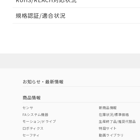
規格認証/適合状況
EU RoHS
注意事項・凡例
UL認証
CSA認証
CEマーキング
No
No
Yes
対応状況
対応予定月
※1
※2
対応済み
LR型式承認
DNV型式承認
BV型式承認
KR
（イギリス
（ノルウェー
（フランス
（
お知らせ・最新情報
中国 RoHS
注意事項・凡例
船舶規格）
船舶規格）
船舶規格）
船
商品情報
No
No
No
No
中国 RoHS表
※1 ※2
センサ
新商品情報
FAシステム機器
在庫状況/標準価格
Pb
Hg
Cd
Cr(V
モーション/ドライブ
生産終了品/推奨代替品
ロボティクス
特設サイト
セーフティ
動画ライブラリ