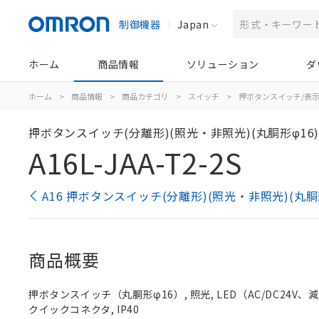
制御機器
Japan
ホーム
商品情報
ソリューション
ダ
ホーム
>
商品情報
>
商品カテゴリ
>
スイッチ
>
押ボタンスイッチ/表
押ボタンスイッチ(分離形)(照光・非照光)(丸胴形φ16
A16L-JAA-T2-2S
A16 押ボタンスイッチ(分離形)(照光・非照光)(丸胴
商品概要
押ボタンスイッチ（丸胴形φ16）, 照光, LED（AC/DC24V、減圧照
クイックコネクタ, IP40