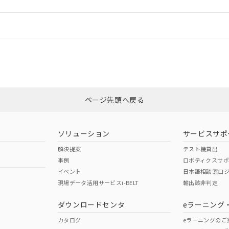
情報更新：
CCC認証
電波法
Yes
N/A
非含有証明書
※3
ページ先頭へ戻る
ダウンロードはこちら
型式承認
NK型式承認
ABS型式承認
韓国
（日本
（アメリカ
ソリューション
サービスサポ
舶規格）
船舶規格）
船舶規格）
解決提案
テスト機貸出
事例
ロボティクスサ
No
No
イベント
日本語相談窓口
現場データ活用サービスi-BELT
輸出該非判定
I)
PBBs
PBDEs
DBP
ダウンロードセンタ
eラーニング
この製品の規格認証/適合
その他の認証はこちらのページからご
カタログ
eラーニングのご