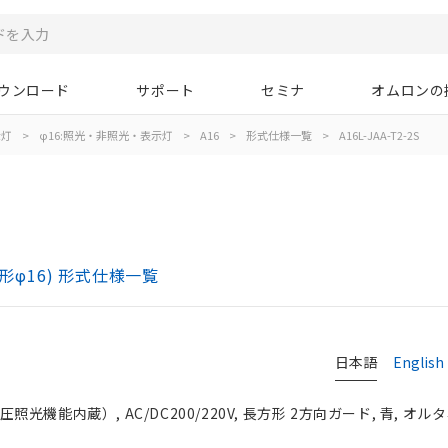
ウンロード
サポート
セミナ
オムロンの
示灯
>
φ16:照光・非照光・表示灯
>
A16
>
形式仕様一覧
>
A16L-JAA-T2-2S
)
形φ16) 形式仕様一覧
日本語
English
光機能内蔵）, AC/DC200/220V, 長方形 2方向ガード, 青, オルタネ