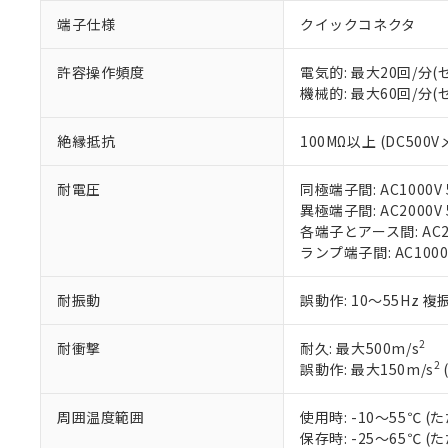
があります。
以下の条件をお読
端子仕様
クイックコネクタ
「○」：最大均質
「×」：最大均質
本サービスは
当社は、これ
*EU RoHS指令（10物
許容操作頻度
電気的: 最大20回/分
「－」：未確認で
鉛(Pb) 1000ppm以下、
くものです。
う）を輸出ま
記
説明
六価クロム(Cr(Ⅵ)) 1
機械的: 最大60回/分
当社制御機器
などの必要な
フタル酸ビス(2-エチルヘ
号
*中国RoHS10物質の基準値 
ル（DBP） 1000ppm
在庫状況およ
当社は規制貨
Pb(鉛) :1000ppm、 Hg
但し、RoHS指令で産
絶縁抵抗
100MΩ以上 (DC500V
のであり、閲
ます。
Cr(Ⅵ)(六価クロム) : 
フタル酸エステル類の４
○
一定数以
DBP(フタル酸ジブチル) :
い。
当社は貴社製
DEHP(フタル酸ビス(2-エ
正式な納期状
置等に一切使
耐電圧
同極端子間: AC1000V 5
当社販売員に
※2 対応予定月
△
一定数に
当社は、貴社
異極端子間: AC2000V 5
オムロン制御
また当社は、
各端子とアース間: AC200
※2 環境保護使
在庫状況およ
部品在庫の切り替
たしません。
ランプ端子間: AC1000
－
在庫なし
す。
「ｅ」：有害物質
機器販売
マイパーツ機
「10」：通常の
耐振動
誤動作: 10～55Hz 複
ている必要が
味します。
空
受注生産
お客様が当ウ
※3 非含有証明
「－」：未確認で
白
2
耐衝撃
耐久: 最大500m/s
が、当社の製
2
誤動作: 最大150m/s
さい。
下記の非含有証明
※当社の共同
いる法人を指
周囲温度範囲
使用時: -10～55℃
EU RoHS指令（
保存時: -25～65℃
51物質の非含有証