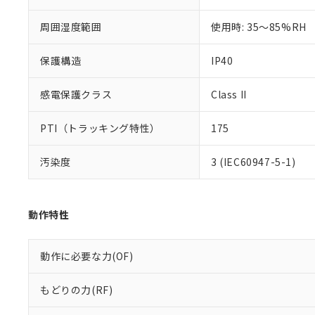
※本証明書は発行
また、RoHS指
周囲湿度範囲
使用時: 35～85%RH
混在することから
既に当社にて対応
保護構造
IP40
り割愛しておりま
感電保護クラス
Class II
PTI（トラッキング特性）
175
汚染度
3 (IEC60947-5-1)
動作特性
動作に必要な力(OF)
もどりの力(RF)