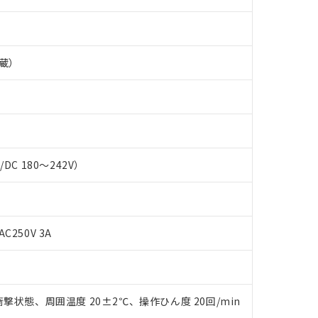
蔵）
C/DC 180～242V）
AC250V 3A
 RoHS指令（10物質）の非含有に対応した製品が提供可能な商品です
oHS指令（10物質）の非含有に対応した製品に切り替える予定のある
 RoHS指令（10物質）の非含有に非対応の商品で、対応品を出す予
 RoHS指令（10物質）の非含有の対応状況を調査中または確認中の
ンス料など無形物で、有害物質有無と関係のない商品です。
撃状態、周囲温度 20±2℃、操作ひん度 20回/min
○×表
より、非含有部品としていたものが、含有品と判明した場合などやむ