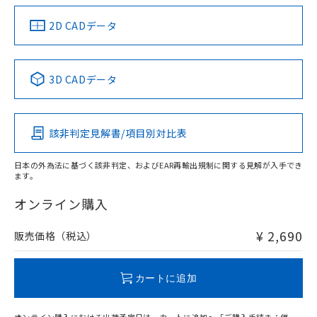
（イギリス
（ノルウェー
（フランス
（韓国
船舶規格）
船舶規格）
船舶規格）
船舶規格
中国 RoHS
注意事項・凡例
2D CADデータ
No
No
No
No
中国 RoHS表
※1 ※2
3D CADデータ
この製品の規格認証/適合状況ページへ
Pb
Hg
Cd
Cr(VI)
その他の認証はこちらのページからご検索ください
該非判定見解書/項目別対比表
O
O
O
O
日本の外為法に基づく該非判定、およびEAR再輸出規制に関する見解が入手でき
ます。
"対応済み"や非含有の記載がされた商品であっても、流通
在庫等で未対応品が混在する可能性があります。
オンライン購入
非含有品が必要な際は、弊社営業部門もしくは販売店へお
問い合わせください。
¥ 2,690
販売価格（税込）
この製品のRoHS/REACH対応状況ページへ
カートに追加