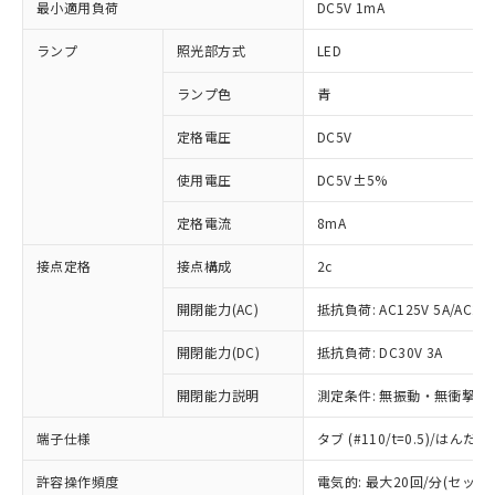
最小適用負荷
DC5V 1mA
ランプ
照光部方式
LED
ランプ色
青
定格電圧
DC5V
使用電圧
DC5V±5%
定格電流
8mA
接点定格
接点構成
2c
開閉能力(AC)
抵抗負荷: AC125V 5A/AC250
開閉能力(DC)
抵抗負荷: DC30V 3A
開閉能力説明
測定条件: 無振動・無衝撃状態
端子仕様
タブ (#110/t=0.5)/はん
※1 対応状況
許容操作頻度
電気的: 最大20回/分(セッ