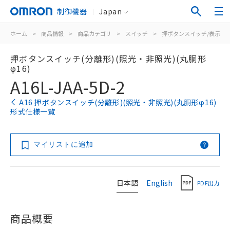
制御機器
Japan
ホーム
>
商品情報
>
商品カテゴリ
>
スイッチ
>
押ボタンスイッチ/表示灯
押ボタンスイッチ(分離形)(照光・非照光)(丸胴形
φ16)
A16L-JAA-5D-2
A16 押ボタンスイッチ(分離形)(照光・非照光)(丸胴形φ16)
形式仕様一覧
マイリストに追加
日本語
English
PDF出力
商品概要