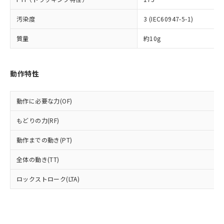
類(PBB) 1000ppm以下、ポリ臭化ジフェニルエーテル類
Cr(Ⅵ)(六価クロム) : 1000ppm、 PBBs(ポリ臭化ビフェ
とります。
了承ください。
(PBDE) 1000ppm以下、フタル酸ビス(2-エチルヘキシ
○
一定数以上の在庫あり
ニル類) : 1000ppm、 PBDEs(ポリ臭化ジフェニルエーテ
当社は規制貨物を破棄する場合は、完
ル) (DEHP)(別名：DOP) 1000ppm以下、フタル酸ブチ
正式な納期状況および標準価格はお客
汚染度
3 (IEC60947-5-1)
ル類) : 1000ppm、
ルベンジル（BBP） 1000ppm以下、フタル酸ジブチル
全に破砕するなど、違法に輸出されな
DBP(フタル酸ジブチル) : 1000ppm、 DIBP(フタル酸ジ
様のお取引先、またはお客様担当のオ
（DBP） 1000ppm以下、フタル酸ジイソブチル
イソブチル) : 1000ppm、 BBP(フタル酸ブチルベンジ
△
一定数には満たないが在庫あり
いよう必要な手段を講じます。
質量
約10g
ムロン制御機器販売店・当社販売員に
(DIBP) 1000ppm以下
ル) : 1000ppm、
当社は貴社製品を、核兵器、ミサイ
但し、RoHS指令で産業用監視および制御機器に対する
DEHP(フタル酸ビス(2-エチルヘキシル)) : 1000ppm
ご相談ください。
適用除外項目は除く。
ル、化学兵器、生物兵器またはその他
－
在庫なし(最新の在庫状況につ
オムロン制御機器販売店や当社販売拠
フタル酸エステル類の４物質については閾値を超える意
武器並びにこれらの製造装置等に一切
いては、お客様のお取引先、ま
図的な使用がないことを確認しています。
点は「
販売ネットワーク
」をご確認
動作特性
※2 環境保護使用期限
使用いたしません。
たはお客様担当のオムロン制御
ください。
当社は、貴社製品を第三者に販売する
機器販売店・当社販売員にご確
在庫状況および標準価格結果を当社の
※2 対応予定月
「ｅ」：有害物質（10物質）のすべてが基
場合は、上記1、2および3の内容を当
動作に必要な力(OF)
認ください)
事前の承諾なく第三者に漏洩または開
準値以下であることを示します。
該第三者に通知します。また当社は、
示しないようお願いします。
部品在庫の切り替え状況などにより、予定
「10」：通常の使用状況下において有害物
もどりの力(RF)
販売先および販売に係わる関係者が違
マイパーツ機能（部品リスト作成サー
空
受注生産機種、また在庫状況の
月が前後することがあります。
質が外部に漏えいし、環境に深刻な影響を
法に輸出するおそれがある場合は、取
ビス）をご利用いただくには、I-Web
白
情報を公開していない機種
動作までの動き(PT)
及ぼさない年数を意味します。
り引きをいたしません。
メンバーズにご登録されている必要が
「－」：未確認です。当社販売部門へお問
あります。
全体の動き(TT)
い合わせください。
お客様が当ウェブサイト上で当社にご
※3 非含有証明書ダウンロード
登録された部品リストについて、当社
ロックストローク(LTA)
および当社の共同利用者が、当社の製
下記の非含有証明書をダウンロードするこ
品・サービスに関するお客様との取
とができます。
合意する
キャンセル
引・商談に必要な範囲で利用すること
をご了承ください。