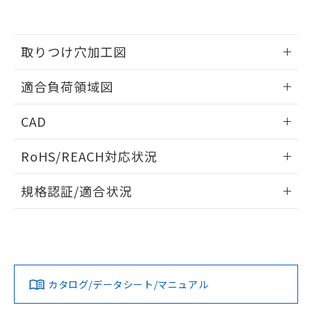
EU RoHS指令（10物質）の非含有証明書
※当社の共同利用者とは、
"個人情報
51物質の非含有証明書（当社基準）
の共同利用に関して"
の「1.共同利
※本証明書は発行日時点で非含有を証明す
用者の範囲」に記載されている法人を
るもので、過去に遡って非含有を証明する
取りつけ穴加工図
指します。
ものではありません。
また、RoHS指令のフタル酸エステル類４
情報更新：2026/05/21
適合負荷領域図
物質の対応では、対応完了までの期間は出
荷製品に未対応品が混在することから備考
情報更新：2026/05/21
欄に対応日を記載しておりました。
CAD
既に当社にて対応品への在庫切替を完了
ログイン/会員登録いただくと、CADデータをダウンロー
していることから、特段のことがない限
RoHS/REACH対応状況
ドすることができます。
り、2022年1月12日より割愛しておりま
す。
情報更新：2026/7/29
規格認証/適合状況
ログイン/会員登録
EU RoHS
注意事項・凡例
UL認証
CSA認証
CEマーキング
No
No
Yes
対応状況
対応予定月
※1
※2
ダウンロードデータをご利用いただく前に、以下を必ずお読
みください。
カタログ/データシート/マニュアル
対応済み
ソフトウェアの使用条件
LR型式承認
DNV型式承認
BV型式承認
KR型式承