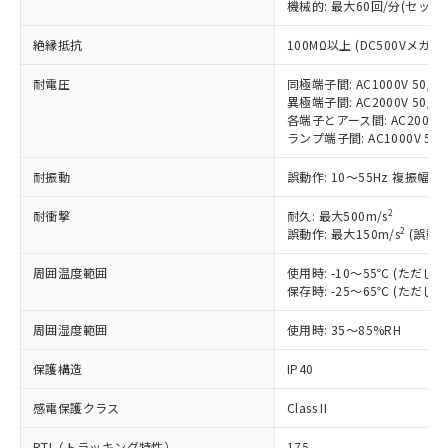
機械的: 最大60回/分(セッ
対応済み：EU RoHS指令（10物質）の
非含有に対応した製品が提供可能な商品で
絶縁抵抗
100MΩ以上 (DC500Vメガ)
す。
対応予定：EU RoHS指令（10物質）の非含
耐電圧
同極端子間: AC1000V 50/60
ご利用条件
有に対応した製品に切り替える予定のある
異極端子間: AC2000V 50/60
商品です。
各端子とアース間: AC2000V 5
ランプ端子間: AC1000V 50
対応予定なし：EU RoHS指令（10物質）の
以下の条件をお読みいただき、同意のうえ
非含有に非対応の商品で、対応品を出す予
ご利用ください。
耐振動
誤動作: 10～55Hz 複振幅 1
定はありません。
調査・確認中：EU RoHS指令（10物質）の
本サービスは、当社制御機器事業取扱
2
耐衝撃
耐久: 最大500m/s
※1 中国RoHS○×表
非含有の対応状況を調査中または確認中の
2
商品の当社在庫状況および標準価格
誤動作: 最大150m/s
(誤動作
商品です。
(税抜)を提供させていただくもので
「○」：最大均質材料含有率が中国RoHSの
非該当品：ライセンス料など無形物で、有
周囲温度範囲
使用時: -10～55℃ (ただ
す。
基準値以下であることを示します。
害物質有無と関係のない商品です。
保存時: -25～65℃ (ただ
当社制御機器事業取扱商品の中には、
「×」：最大均質材料含有率が中国RoHSの
仕入先様の事情により、非含有部品として
本サービスの対象外となる商品もある
基準値を超えていることを示します。
いたものが、含有品と判明した場合などや
周囲湿度範囲
使用時: 35～85%RH
当社は、これら貴社製品のうち、外国
ことをご了承ください。
「－」：未確認です。当社販売部門へお問
むを得ず変更することがあります。
為替および外国貿易法に定める商品
在庫状況および標準価格照会結果は、
い合わせください。
保護構造
IP40
（以下｢規制貨物等」という）を輸出
記載している更新日時点での社内デー
*EU RoHS指令（10物質）：
または国外への提供する場合は、日本
記
タに基づき作成されるものであり、閲
説明
感電保護クラス
Class II
鉛(Pb) 1000ppm以下、 水銀(Hg) 1000ppm以下、 カド
*中国RoHS10物質の基準値 (GB/T26572)：
国政府の輸出許可(または役務取引許
号
覧された時点での実際の在庫および標
ミウム(Cd) 100ppm以下、
Pb(鉛) :1000ppm、 Hg(水銀) : 1000ppm、 Cd(カドミウ
可)を取得するなどの必要な手続きを
六価クロム(Cr(Ⅵ)) 1000ppm以下、ポリ臭化ビフェニル
ム) : 100ppm、
準価格とは異なる場合があることをご
PTI（トラッキング特性）
175