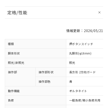
定格/性能
情報更新：2026/05/21
種類
押ボタンスイッチ
胴体形状
丸胴形(φ16mm)
照光/非照光
照光
操作部
操作部形状
長方形 2方向ガード
操作部色
青
動作機能
オルタネイト
負荷
一般負荷/微小負荷共用