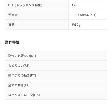
可)を取得するなどの必要な手続きを
六価クロム(Cr(Ⅵ)) 1000ppm以下、ポリ臭化ビフェニル
ム) : 100ppm、
準価格とは異なる場合があることをご
類(PBB) 1000ppm以下、ポリ臭化ジフェニルエーテル類
Cr(Ⅵ)(六価クロム) : 1000ppm、 PBBs(ポリ臭化ビフェ
PTI（トラッキング特性）
175
とります。
了承ください。
(PBDE) 1000ppm以下、フタル酸ビス(2-エチルヘキシ
○
一定数以上の在庫あり
ニル類) : 1000ppm、 PBDEs(ポリ臭化ジフェニルエーテ
当社は規制貨物を破棄する場合は、完
ル) (DEHP)(別名：DOP) 1000ppm以下、フタル酸ブチ
正式な納期状況および標準価格はお客
ル類) : 1000ppm、
汚染度
3 (IEC60947-5-1)
ルベンジル（BBP） 1000ppm以下、フタル酸ジブチル
全に破砕するなど、違法に輸出されな
DBP(フタル酸ジブチル) : 1000ppm、 DIBP(フタル酸ジ
様のお取引先、またはお客様担当のオ
（DBP） 1000ppm以下、フタル酸ジイソブチル
イソブチル) : 1000ppm、 BBP(フタル酸ブチルベンジ
△
一定数には満たないが在庫あり
いよう必要な手段を講じます。
ムロン制御機器販売店・当社販売員に
(DIBP) 1000ppm以下
ル) : 1000ppm、
質量
約10g
当社は貴社製品を、核兵器、ミサイ
但し、RoHS指令で産業用監視および制御機器に対する
DEHP(フタル酸ビス(2-エチルヘキシル)) : 1000ppm
ご相談ください。
適用除外項目は除く。
ル、化学兵器、生物兵器またはその他
－
在庫なし(最新の在庫状況につ
オムロン制御機器販売店や当社販売拠
フタル酸エステル類の４物質については閾値を超える意
武器並びにこれらの製造装置等に一切
いては、お客様のお取引先、ま
図的な使用がないことを確認しています。
点は「
販売ネットワーク
」をご確認
※2 環境保護使用期限
動作特性
使用いたしません。
たはお客様担当のオムロン制御
ください。
当社は、貴社製品を第三者に販売する
機器販売店・当社販売員にご確
在庫状況および標準価格結果を当社の
※2 対応予定月
「ｅ」：有害物質（10物質）のすべてが基
場合は、上記1、2および3の内容を当
認ください)
事前の承諾なく第三者に漏洩または開
動作に必要な力(OF)
準値以下であることを示します。
該第三者に通知します。また当社は、
示しないようお願いします。
部品在庫の切り替え状況などにより、予定
「10」：通常の使用状況下において有害物
販売先および販売に係わる関係者が違
マイパーツ機能（部品リスト作成サー
空
受注生産機種、また在庫状況の
もどりの力(RF)
月が前後することがあります。
質が外部に漏えいし、環境に深刻な影響を
法に輸出するおそれがある場合は、取
ビス）をご利用いただくには、I-Web
白
情報を公開していない機種
及ぼさない年数を意味します。
り引きをいたしません。
メンバーズにご登録されている必要が
動作までの動き(PT)
「－」：未確認です。当社販売部門へお問
あります。
い合わせください。
全体の動き(TT)
お客様が当ウェブサイト上で当社にご
※3 非含有証明書ダウンロード
登録された部品リストについて、当社
ロックストローク(LTA)
および当社の共同利用者が、当社の製
下記の非含有証明書をダウンロードするこ
品・サービスに関するお客様との取
とができます。
合意する
キャンセル
引・商談に必要な範囲で利用すること