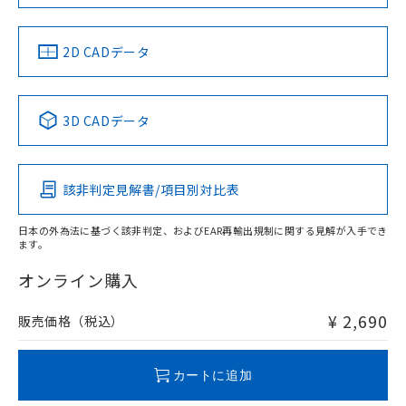
LR型式承認
DNV型式承認
BV型式承認
KR型式承
（イギリス
（ノルウェー
（フランス
（韓国
船舶規格）
船舶規格）
船舶規格）
船舶規格
中国 RoHS
注意事項・凡例
2D CADデータ
No
No
No
No
中国 RoHS表
※1 ※2
3D CADデータ
この製品の規格認証/適合状況ページへ
Pb
Hg
Cd
Cr(VI)
その他の認証はこちらのページからご検索ください
該非判定見解書/項目別対比表
O
O
O
O
日本の外為法に基づく該非判定、およびEAR再輸出規制に関する見解が入手でき
ます。
"対応済み"や非含有の記載がされた商品であっても、流通
在庫等で未対応品が混在する可能性があります。
オンライン購入
非含有品が必要な際は、弊社営業部門もしくは販売店へお
問い合わせください。
¥ 2,690
販売価格（税込）
この製品のRoHS/REACH対応状況ページへ
カートに追加