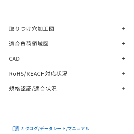
をご了承ください。
EU RoHS指令（10物質）の非含有証明書
※当社の共同利用者とは、
"個人情報
51物質の非含有証明書（当社基準）
の共同利用に関して"
の「1.共同利
※本証明書は発行日時点で非含有を証明す
用者の範囲」に記載されている法人を
るもので、過去に遡って非含有を証明する
指します。
取りつけ穴加工図
ものではありません。
また、RoHS指令のフタル酸エステル類４
情報更新：2026/05/21
物質の対応では、対応完了までの期間は出
適合負荷領域図
荷製品に未対応品が混在することから備考
欄に対応日を記載しておりました。
情報更新：2026/05/21
CAD
既に当社にて対応品への在庫切替を完了
していることから、特段のことがない限
ログイン/会員登録いただくと、CADデータをダウンロー
RoHS/REACH対応状況
り、2022年1月12日より割愛しておりま
ドすることができます。
す。
情報更新：2026/7/29
規格認証/適合状況
ログイン/会員登録
EU RoHS
注意事項・凡例
UL認証
CSA認証
CEマーキング
No
No
Yes
対応状況
対応予定月
※1
※2
ダウンロードデータをご利用いただく前に、以下を必ずお読
みください。
カタログ/データシート/マニュアル
対応済み
ソフトウェアの使用条件