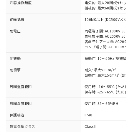
許容操作頻度
電気的: 最大20回/分(セッ
対応済み：EU RoHS指令（10物質）の
機械的: 最大60回/分(セッ
非含有に対応した製品が提供可能な商品で
絶縁抵抗
す。
100MΩ以上 (DC500Vメガ)
対応予定：EU RoHS指令（10物質）の非含
ご利用条件
耐電圧
同極端子間: AC1000V 50/60
有に対応した製品に切り替える予定のある
異極端子間: AC2000V 50/60
商品です。
各端子とアース間: AC2000V 5
対応予定なし：EU RoHS指令（10物質）の
ランプ端子間: AC1000V 50
以下の条件をお読みいただき、同意のうえ
非含有に非対応の商品で、対応品を出す予
ご利用ください。
定はありません。
耐振動
誤動作: 10～55Hz 複振幅 1
調査・確認中：EU RoHS指令（10物質）の
本サービスは、当社制御機器事業取扱
※1 中国RoHS○×表
非含有の対応状況を調査中または確認中の
2
耐衝撃
耐久: 最大500m/s
商品の当社在庫状況および標準価格
2
商品です。
誤動作: 最大150m/s
(誤動作
(税抜)を提供させていただくもので
「○」：最大均質材料含有率が中国RoHSの
非該当品：ライセンス料など無形物で、有
す。
周囲温度範囲
基準値以下であることを示します。
使用時: -10～55℃ (ただ
害物質有無と関係のない商品です。
当社制御機器事業取扱商品の中には、
保存時: -25～65℃ (ただ
「×」：最大均質材料含有率が中国RoHSの
仕入先様の事情により、非含有部品として
本サービスの対象外となる商品もある
基準値を超えていることを示します。
いたものが、含有品と判明した場合などや
当社は、これら貴社製品のうち、外国
ことをご了承ください。
周囲湿度範囲
使用時: 35～85%RH
「－」：未確認です。当社販売部門へお問
むを得ず変更することがあります。
為替および外国貿易法に定める商品
在庫状況および標準価格照会結果は、
い合わせください。
（以下｢規制貨物等」という）を輸出
保護構造
IP40
記載している更新日時点での社内デー
*EU RoHS指令（10物質）：
または国外への提供する場合は、日本
記
タに基づき作成されるものであり、閲
説明
鉛(Pb) 1000ppm以下、 水銀(Hg) 1000ppm以下、 カド
*中国RoHS10物質の基準値 (GB/T26572)：
国政府の輸出許可(または役務取引許
感電保護クラス
Class II
号
覧された時点での実際の在庫および標
ミウム(Cd) 100ppm以下、
Pb(鉛) :1000ppm、 Hg(水銀) : 1000ppm、 Cd(カドミウ