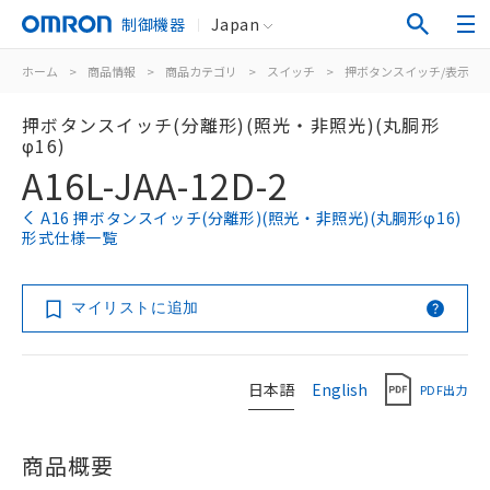
制御機器
Japan
ホーム
>
商品情報
>
商品カテゴリ
>
スイッチ
>
押ボタンスイッチ/表示灯
押ボタンスイッチ(分離形)(照光・非照光)(丸胴形
φ16)
A16L-JAA-12D-2
A16 押ボタンスイッチ(分離形)(照光・非照光)(丸胴形φ16)
形式仕様一覧
マイリストに追加
日本語
English
PDF出力
商品概要