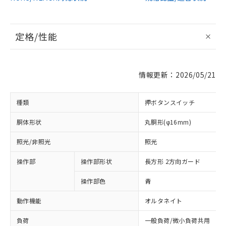
定格/性能
情報更新：2026/05/21
種類
押ボタンスイッチ
胴体形状
丸胴形(φ16mm)
照光/非照光
照光
操作部
操作部形状
長方形 2方向ガード
操作部色
青
動作機能
オルタネイト
負荷
一般負荷/微小負荷共用