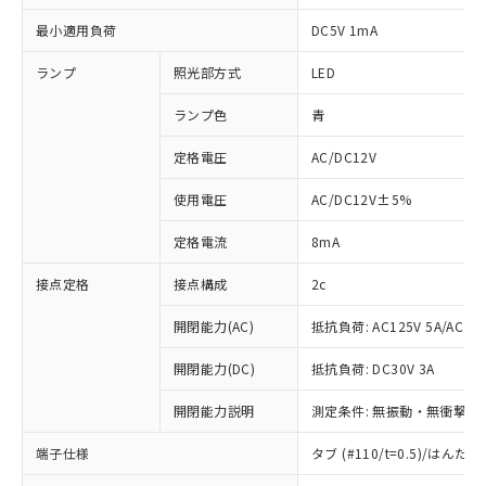
最小適用負荷
DC5V 1mA
ランプ
照光部方式
LED
ランプ色
青
定格電圧
AC/DC12V
使用電圧
AC/DC12V±5%
定格電流
8mA
接点定格
接点構成
2c
開閉能力(AC)
抵抗負荷: AC125V 5A/AC250
開閉能力(DC)
抵抗負荷: DC30V 3A
開閉能力説明
測定条件: 無振動・無衝撃状態
端子仕様
タブ (#110/t=0.5)/はん
※1 対応状況