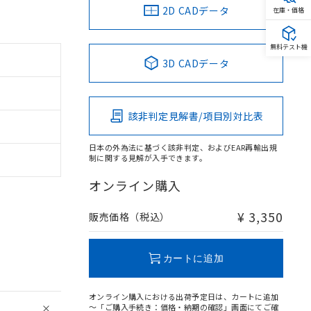
2D CADデータ
在庫・価格
無料テスト機
3D CADデータ
該非判定見解書/項目別対比表
日本の外為法に基づく該非判定、およびEAR再輸出規
制に関する見解が入手できます。
オンライン購入
¥ 3,350
販売価格（税込）
カートに追加
オンライン購入における出荷予定日は、カートに追加
～「ご購入手続き：価格・納期の確認」画面にてご確