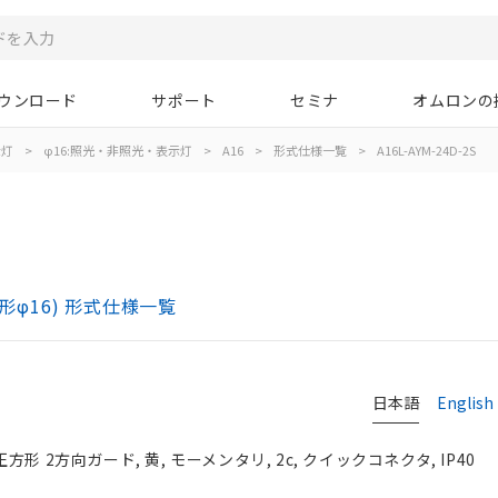
ウンロード
サポート
セミナ
オムロンの
示灯
>
φ16:照光・非照光・表示灯
>
A16
>
形式仕様一覧
>
A16L-AYM-24D-2S
)
形φ16) 形式仕様一覧
日本語
English
方形 2方向ガード, 黄, モーメンタリ, 2c, クイックコネクタ, IP40