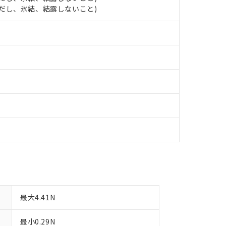
日時点で非含有を証明するもので、過去に遡って非含有を証明するも
 (ただし、氷結、結露しないこと)
令のフタル酸エステル類４物質の対応では、対応完了までの期間は出
備考欄に対応日を記載しておりました。
品への在庫切替を完了していることから、特段のことがない限り、20
す。
最大4.41N
最小0.29N