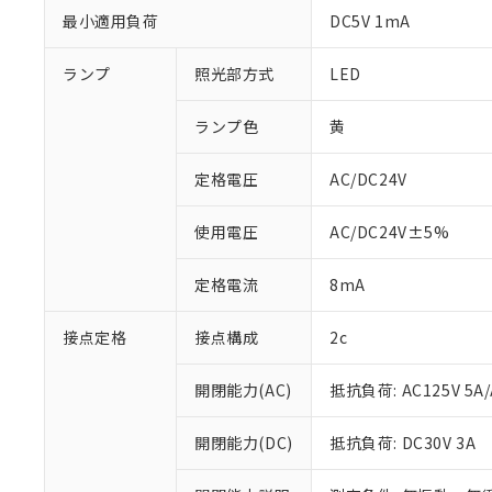
最小適用負荷
DC5V 1mA
ランプ
照光部方式
LED
ランプ色
黄
定格電圧
AC/DC24V
使用電圧
AC/DC24V±5%
定格電流
8mA
※1 対応状況
接点定格
接点構成
2c
対応済み：EU
対応予定：EU R
開閉能力(AC)
抵抗負荷: AC125V 5A/
対応予定なし：EU
調査・確認中：EU
ご利用条件
開閉能力(DC)
抵抗負荷: DC30V 3A
非該当品：ライセ
※1 中国RoHS
仕入先様の事情に