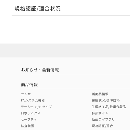
規格認証/適合状況
EU RoHS
注意事項・凡例
UL認証
CSA認証
CEマーキング
ダウンロードデータをご利用いただく前に、以下を必ずお読
No
No
Yes
対応状況
対応予定月
※1
※2
ソフトウェアの使用条件
対応済み
LR型式承認
DNV型式承認
BV型式承認
KR
（イギリス
（ノルウェー
（フランス
（
お知らせ・最新情報
中国 RoHS
注意事項・凡例
船舶規格）
船舶規格）
船舶規格）
船
商品情報
No
No
No
No
中国 RoHS表
※1 ※2
センサ
新商品情報
FAシステム機器
在庫状況/標準価格
Pb
Hg
Cd
Cr(V
モーション/ドライブ
生産終了品/推奨代替品
ロボティクス
特設サイト
セーフティ
動画ライブラリ
検査装置
規格認証/適合
O
O
O
O