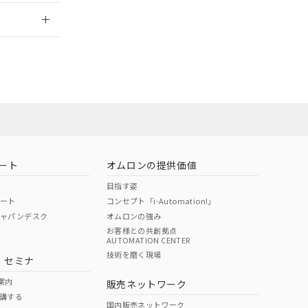
2026/7/29
ート
オムロンの提供価値
目指す姿
ポート
コンセプト「i-Automation!」
ジャパンデスク
オムロンの強み
お客様との共創拠点
AUTOMATION CENTER
DIBP
BBP
DEHP
環境保護
技術を磨く現場
・セミナ
状況ページへ
使用期限
検索ください
案内
販売ネットワーク
講する
O
O
O
e
国内販売ネットワーク