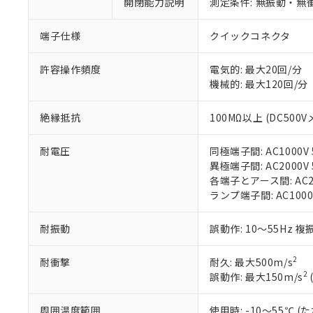
開閉能力説明
測定条件: 無振動・無衝
があります。
以下の条件をお読
「○」：最大均質
「×」：最大均質
本サービスは
当社は、これ
*EU RoHS指令（10物
端子仕様
クイックコネクタ
「－」：未確認で
鉛(Pb) 1000ppm以下、
くものです。
う）を輸出ま
記
説明
六価クロム(Cr(Ⅵ)) 1
当社制御機器
などの必要な
フタル酸ビス(2-エチルヘ
許容操作頻度
電気的: 最大20回/分
号
*中国RoHS10物質の基準値 
ル（DBP） 1000ppm
在庫状況およ
当社は規制貨
機械的: 最大120回/分
Pb(鉛) :1000ppm、 Hg
但し、RoHS指令で産
のであり、閲
ます。
Cr(Ⅵ)(六価クロム) : 
フタル酸エステル類の４
○
一定数以
DBP(フタル酸ジブチル) :
い。
当社は貴社製
DEHP(フタル酸ビス(2-エ
絶縁抵抗
100MΩ以上 (DC500V
正式な納期状
置等に一切使
当社販売員に
※2 対応予定月
△
一定数に
当社は、貴社
耐電圧
同極端子間: AC1000V 5
オムロン制御
また当社は、
※2 環境保護使
異極端子間: AC2000V 5
在庫状況およ
部品在庫の切り替
たしません。
－
在庫なし
各端子とアース間: AC200
す。
「ｅ」：有害物質
機器販売
ランプ端子間: AC1000
マイパーツ機
「10」：通常の
ている必要が
味します。
空
受注生産
お客様が当ウ
※3 非含有証明
耐振動
誤動作: 10～55Hz 複
「－」：未確認で
白
が、当社の製
さい。
下記の非含有証明
2
耐衝撃
耐久: 最大500m/s
※当社の共同
2
誤動作: 最大150m/s
いる法人を指
EU RoHS指令（
51物質の非含有証
周囲温度範囲
使用時: -10～55℃