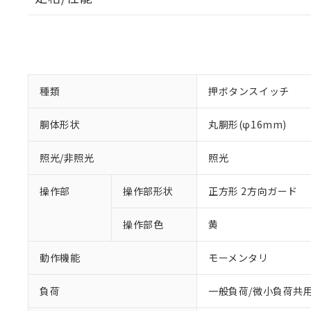
種類
押ボタンスイッチ
胴体形状
丸胴形(φ16mm)
照光/非照光
照光
操作部
操作部形状
正方形 2方向ガード
操作部色
黄
動作機能
モーメンタリ
負荷
一般負荷/微小負荷共