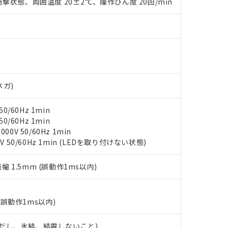
撃状態、周囲温度 20±2℃、操作ひん度 20回/min
みいただき、同意のうえご利用ください。
材料含有率が中国RoHSの基準値以下であることを示します。
材料含有率が中国RoHSの基準値を超えていることを示します。
、当社制御機器事業取扱商品の当社在庫状況および標準価格(税抜)
ら貴社製品のうち、外国為替および外国貿易法に定める商品（以下｢
質）：
す。当社販売部門へお問い合わせください。
 水銀(Hg) 1000ppm以下、 カドミウム(Cd) 100ppm以下、
たは国外への提供する場合は、日本国政府の輸出許可(または役務取
000ppm以下、ポリ臭化ビフェニル類(PBB) 1000ppm以下、ポリ臭化ジフェニルエーテル類(P
事業取扱商品の中には、本サービスの対象外となる商品もあること
手続きをとります。
キシル) (DEHP)(別名：DOP) 1000ppm以下、フタル酸ブチルベンジル（BBP） 100
(GB/T26572)：
以下、フタル酸ジイソブチル (DIBP) 1000ppm以下
び標準価格照会結果は、記載している更新日時点での社内データに
物を破棄する場合は、完全に破砕するなど、違法に輸出されないよ
(水銀) : 1000ppm、 Cd(カドミウム) : 100ppm、
業用監視および制御機器に対する適用除外項目は除く。
覧された時点での実際の在庫および標準価格とは異なる場合がある
1000ppm、 PBBs(ポリ臭化ビフェニル類) : 1000ppm、 PBDEs(ポリ臭化ジフェニルエーテル類
物質については閾値を超える意図的な使用がないことを確認しています。
上の在庫あり
 1000ppm、 DIBP(フタル酸ジイソブチル) : 1000ppm、 BBP(フタル酸ブチルベンジル) :
品を、核兵器、ミサイル、化学兵器、生物兵器またはその他武器並
チルヘキシル)) : 1000ppm
メガ)
況および標準価格はお客様のお取引先、またはお客様担当のオムロ
用いたしません。
ご相談ください。
は満たないが在庫あり
製品を第三者に販売する場合は、上記1、2および3の内容を当該第
0/60Hz 1min
機器販売店や当社販売拠点は「
販売ネットワーク
」をご確認くだ
販売先および販売に係わる関係者が違法に輸出するおそれがある場
用期限
0/60Hz 1min
び標準価格結果を当社の事前の承諾なく第三者に漏洩または開示し
え状況などにより、予定月が前後することがあります。
(最新の在庫状況については、お客様のお取引先、またはお客様担当
0V 50/60Hz 1min
（10物質）のすべてが基準値以下であることを示します。
店・当社販売員にご確認ください)
V 50/60Hz 1min (LEDを取り付けない状態)
能（部品リスト作成サービス）をご利用いただくには、I-Webメン
使用状況下において有害物質が外部に漏えいし、環境に深刻な影響を
あります。
機種、また在庫状況の情報を公開していない機種
ェブサイト上で当社にご登録された部品リストについて、当社およ
書ダウンロード
振幅 1.5mm (誤動作1ms以内)
す。当社販売部門へお問い合わせください。
品・サービスに関するお客様との取引・商談に必要な範囲で利用す
合意する
キャンセル
書をダウンロードすることができます。
利用者とは、
"個人情報の共同利用に関して"
の「1.共同利用者の
(誤動作1ms以内)
します。
10物質）の非含有証明書
明書（当社基準）
 (ただし、氷結、結露しないこと)