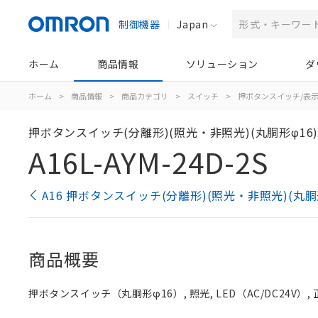
制御機器
Japan
ホーム
商品情報
ソリューション
ダ
ホーム
>
商品情報
>
商品カテゴリ
>
スイッチ
>
押ボタンスイッチ/表
押ボタンスイッチ(分離形)(照光・非照光)(丸胴形φ16
A16L-AYM-24D-2S
A16 押ボタンスイッチ(分離形)(照光・非照光)(丸胴
商品概要
押ボタンスイッチ（丸胴形φ16）, 照光, LED（AC/DC24V）, 正