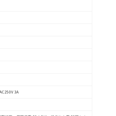
 RoHS指令（10物質）の非含有に対応した製品が提供可能な商品です
oHS指令（10物質）の非含有に対応した製品に切り替える予定のある
AC250V 3A
 RoHS指令（10物質）の非含有に非対応の商品で、対応品を出す予
 RoHS指令（10物質）の非含有の対応状況を調査中または確認中の
ンス料など無形物で、有害物質有無と関係のない商品です。
○×表
より、非含有部品としていたものが、含有品と判明した場合などやむ