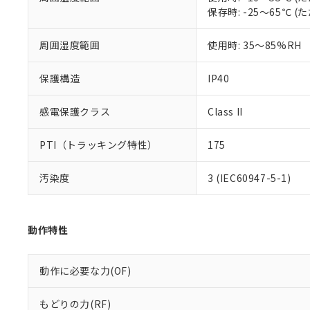
※本証明書は発行
保存時: -25～65℃
また、RoHS指
混在することから
既に当社にて対応
周囲湿度範囲
使用時: 35～85%RH
り割愛しておりま
保護構造
IP40
感電保護クラス
Class II
PTI（トラッキング特性）
175
汚染度
3 (IEC60947-5-1)
動作特性
動作に必要な力(OF)
もどりの力(RF)