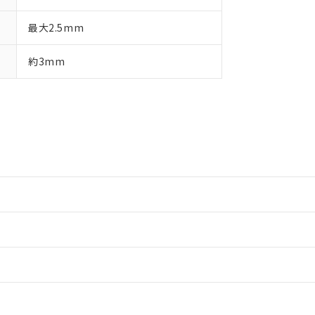
最大2.5mm
約3mm
情報更新：2
情報更新：2
ードすることができます。