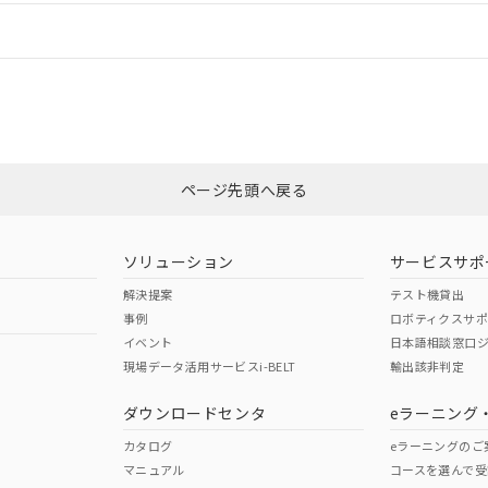
情報更新：
ログイン/会員登録
CCC認証
電波法
みください。
Yes
N/A
非含有証明書
※3
ページ先頭へ戻る
ダウンロードはこちら
型式承認
NK型式承認
ABS型式承認
韓国
（日本
（アメリカ
ソリューション
サービスサポ
舶規格）
船舶規格）
船舶規格）
解決提案
テスト機貸出
事例
ロボティクスサ
No
No
イベント
日本語相談窓口
現場データ活用サービスi-BELT
輸出該非判定
I)
PBBs
PBDEs
DBP
ダウンロードセンタ
eラーニング
この製品の規格認証/適合
その他の認証はこちらのページからご
カタログ
eラーニングのご
マニュアル
コースを選んで受
O
O
O