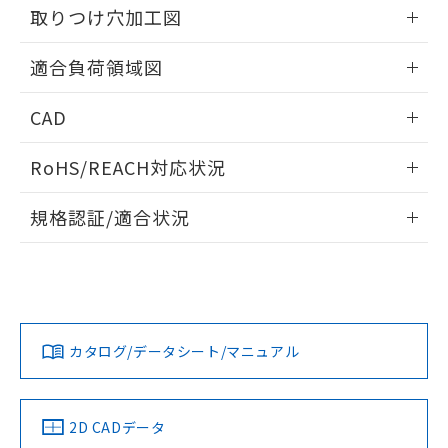
の共同利用に関して"
の「1.共同利
取りつけ穴加工図
※本証明書は発行日時点で非含有を証明す
用者の範囲」に記載されている法人を
るもので、過去に遡って非含有を証明する
指します。
情報更新：2026/05/21
ものではありません。
適合負荷領域図
また、RoHS指令のフタル酸エステル類４
物質の対応では、対応完了までの期間は出
情報更新：2026/05/21
CAD
荷製品に未対応品が混在することから備考
欄に対応日を記載しておりました。
ログイン/会員登録いただくと、CADデータをダウンロー
既に当社にて対応品への在庫切替を完了
RoHS/REACH対応状況
ドすることができます。
していることから、特段のことがない限
情報更新：2026/7/29
り、2022年1月12日より割愛しておりま
規格認証/適合状況
す。
ログイン/会員登録
EU RoHS
注意事項・凡例
UL認証
CSA認証
CEマーキング
No
No
Yes
対応状況
対応予定月
※1
※2
ダウンロードデータをご利用いただく前に、以下を必ずお読
みください。
カタログ/データシート/マニュアル
対応済み
ソフトウェアの使用条件
LR型式承認
DNV型式承認
BV型式承認
KR型式承
（イギリス
（ノルウェー
（フランス
（韓国
船舶規格）
船舶規格）
船舶規格）
船舶規格
中国 RoHS
注意事項・凡例
2D CADデータ