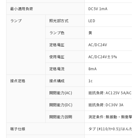
最小適用負荷
DC5V 1mA
ランプ
照光部方式
LED
ランプ色
黄
定格電圧
AC/DC24V
使用電圧
AC/DC24V±5%
定格電流
8mA
接点定格
接点構成
1c
開閉能力(AC)
抵抗負荷: AC125V 5A/AC250
開閉能力(DC)
抵抗負荷: DC30V 3A
開閉能力説明
測定条件: 無振動・無衝撃状態
※1 対応状況
端子仕様
タブ (#110/t=0.5)/はん
対応済み：EU RoHS指令（10物質）の