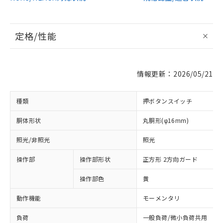
定格/性能
情報更新：2026/05/21
種類
押ボタンスイッチ
胴体形状
丸胴形(φ16mm)
照光/非照光
照光
操作部
操作部形状
正方形 2方向ガード
操作部色
黄
動作機能
モーメンタリ
負荷
一般負荷/微小負荷共用