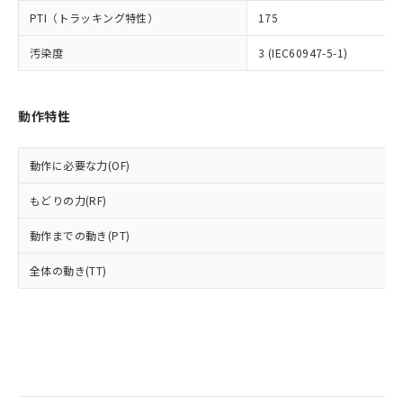
当社は規制貨物を破棄する場合は、完
ル) (DEHP)(別名：DOP) 1000ppm以下、フタル酸ブチ
正式な納期状況および標準価格はお客
ル類) : 1000ppm、
PTI（トラッキング特性）
175
ルベンジル（BBP） 1000ppm以下、フタル酸ジブチル
全に破砕するなど、違法に輸出されな
DBP(フタル酸ジブチル) : 1000ppm、 DIBP(フタル酸ジ
様のお取引先、またはお客様担当のオ
（DBP） 1000ppm以下、フタル酸ジイソブチル
イソブチル) : 1000ppm、 BBP(フタル酸ブチルベンジ
△
一定数には満たないが在庫あり
いよう必要な手段を講じます。
ムロン制御機器販売店・当社販売員に
(DIBP) 1000ppm以下
ル) : 1000ppm、
汚染度
3 (IEC60947-5-1)
当社は貴社製品を、核兵器、ミサイ
但し、RoHS指令で産業用監視および制御機器に対する
DEHP(フタル酸ビス(2-エチルヘキシル)) : 1000ppm
ご相談ください。
適用除外項目は除く。
ル、化学兵器、生物兵器またはその他
－
在庫なし(最新の在庫状況につ
オムロン制御機器販売店や当社販売拠
フタル酸エステル類の４物質については閾値を超える意
武器並びにこれらの製造装置等に一切
いては、お客様のお取引先、ま
図的な使用がないことを確認しています。
点は「
販売ネットワーク
」をご確認
※2 環境保護使用期限
動作特性
使用いたしません。
たはお客様担当のオムロン制御
ください。
当社は、貴社製品を第三者に販売する
機器販売店・当社販売員にご確
在庫状況および標準価格結果を当社の
※2 対応予定月
「ｅ」：有害物質（10物質）のすべてが基
場合は、上記1、2および3の内容を当
認ください)
事前の承諾なく第三者に漏洩または開
動作に必要な力(OF)
準値以下であることを示します。
該第三者に通知します。また当社は、
示しないようお願いします。
部品在庫の切り替え状況などにより、予定
「10」：通常の使用状況下において有害物
販売先および販売に係わる関係者が違
マイパーツ機能（部品リスト作成サー
空
受注生産機種、また在庫状況の
もどりの力(RF)
月が前後することがあります。
質が外部に漏えいし、環境に深刻な影響を
法に輸出するおそれがある場合は、取
ビス）をご利用いただくには、I-Web
白
情報を公開していない機種
及ぼさない年数を意味します。
り引きをいたしません。
メンバーズにご登録されている必要が
動作までの動き(PT)
「－」：未確認です。当社販売部門へお問
あります。
い合わせください。
全体の動き(TT)
お客様が当ウェブサイト上で当社にご
※3 非含有証明書ダウンロード
登録された部品リストについて、当社
および当社の共同利用者が、当社の製
下記の非含有証明書をダウンロードするこ
品・サービスに関するお客様との取
とができます。
合意する
キャンセル
引・商談に必要な範囲で利用すること
をご了承ください。
EU RoHS指令（10物質）の非含有証明書
※当社の共同利用者とは、
"個人情報
51物質の非含有証明書（当社基準）