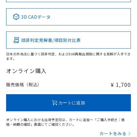
No
No
No
No
中国 RoHS表
※1 ※2
3D CADデータ
この製品の規格認証/適合状況ページへ
Pb
Hg
Cd
Cr(VI)
その他の認証はこちらのページからご検索ください
該非判定見解書/項目別対比表
O
O
O
O
日本の外為法に基づく該非判定、およびEAR再輸出規制に関する見解が入手でき
ます。
"対応済み"や非含有の記載がされた商品であっても、流通
在庫等で未対応品が混在する可能性があります。
オンライン購入
非含有品が必要な際は、弊社営業部門もしくは販売店へお
問い合わせください。
¥ 1,700
販売価格（税込）
この製品のRoHS/REACH対応状況ページへ
カートに追加
オンライン購入における出荷予定日は、カートに追加～「ご購入手続き：価
格・納期の確認」画面にてご確認ください。
カートをみる