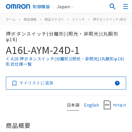
制御機器
Japan
ホーム
>
商品情報
>
商品カテゴリ
>
スイッチ
>
押ボタンスイッチ/表示灯
押ボタンスイッチ(分離形)(照光・非照光)(丸胴形
φ16)
A16L-AYM-24D-1
A16 押ボタンスイッチ(分離形)(照光・非照光)(丸胴形φ16)
形式仕様一覧
マイリストに追加
日本語
English
PDF出力
商品概要