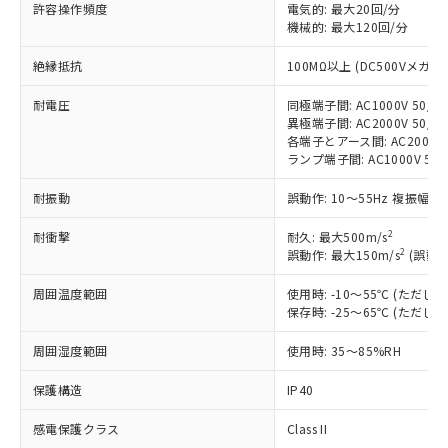
非含有に対応した製品が提供可能な商品で
許容操作頻度
電気的: 最大20回/分
す。
機械的: 最大120回/分
対応予定：EU RoHS指令（10物質）の非含
ご利用条件
絶縁抵抗
100MΩ以上 (DC500Vメガ)
有に対応した製品に切り替える予定のある
商品です。
耐電圧
同極端子間: AC1000V 50/60
対応予定なし：EU RoHS指令（10物質）の
異極端子間: AC2000V 50/60
以下の条件をお読みいただき、同意のうえ
非含有に非対応の商品で、対応品を出す予
各端子とアース間: AC2000V 5
ご利用ください。
定はありません。
ランプ端子間: AC1000V 50
調査・確認中：EU RoHS指令（10物質）の
本サービスは、当社制御機器事業取扱
※1 中国RoHS○×表
非含有の対応状況を調査中または確認中の
耐振動
誤動作: 10～55Hz 複振幅 1
商品の当社在庫状況および標準価格
商品です。
(税抜)を提供させていただくもので
「○」：最大均質材料含有率が中国RoHSの
2
耐衝撃
非該当品：ライセンス料など無形物で、有
耐久: 最大500m/s
す。
2
基準値以下であることを示します。
誤動作: 最大150m/s
(誤動作
害物質有無と関係のない商品です。
当社制御機器事業取扱商品の中には、
「×」：最大均質材料含有率が中国RoHSの
仕入先様の事情により、非含有部品として
本サービスの対象外となる商品もある
周囲温度範囲
使用時: -10～55℃ (ただ
基準値を超えていることを示します。
いたものが、含有品と判明した場合などや
当社は、これら貴社製品のうち、外国
ことをご了承ください。
保存時: -25～65℃ (ただ
「－」：未確認です。当社販売部門へお問
むを得ず変更することがあります。
為替および外国貿易法に定める商品
在庫状況および標準価格照会結果は、
い合わせください。
（以下｢規制貨物等」という）を輸出
周囲湿度範囲
使用時: 35～85%RH
記載している更新日時点での社内デー
*EU RoHS指令（10物質）：
または国外への提供する場合は、日本
記
タに基づき作成されるものであり、閲
説明
鉛(Pb) 1000ppm以下、 水銀(Hg) 1000ppm以下、 カド
*中国RoHS10物質の基準値 (GB/T26572)：
国政府の輸出許可(または役務取引許
保護構造
IP40
号
覧された時点での実際の在庫および標
ミウム(Cd) 100ppm以下、
Pb(鉛) :1000ppm、 Hg(水銀) : 1000ppm、 Cd(カドミウ
可)を取得するなどの必要な手続きを
六価クロム(Cr(Ⅵ)) 1000ppm以下、ポリ臭化ビフェニル
ム) : 100ppm、
準価格とは異なる場合があることをご
類(PBB) 1000ppm以下、ポリ臭化ジフェニルエーテル類
Cr(Ⅵ)(六価クロム) : 1000ppm、 PBBs(ポリ臭化ビフェ
感電保護クラス
Class II
とります。
了承ください。
(PBDE) 1000ppm以下、フタル酸ビス(2-エチルヘキシ
○
一定数以上の在庫あり
ニル類) : 1000ppm、 PBDEs(ポリ臭化ジフェニルエーテ