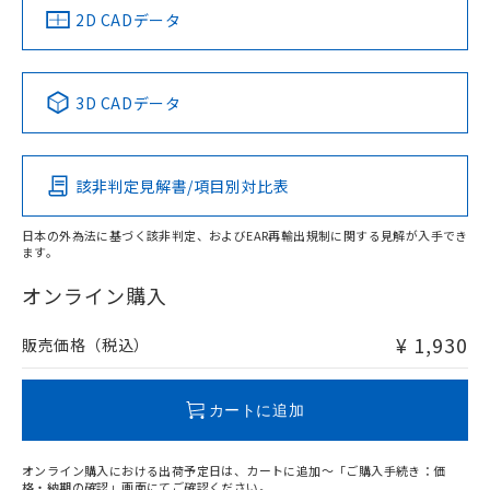
船舶規格）
船舶規格）
船舶規格）
船舶規格
中国 RoHS
注意事項・凡例
2D CADデータ
No
No
No
No
中国 RoHS表
※1 ※2
3D CADデータ
この製品の規格認証/適合状況ページへ
Pb
Hg
Cd
Cr(VI)
その他の認証はこちらのページからご検索ください
該非判定見解書/項目別対比表
O
O
O
O
日本の外為法に基づく該非判定、およびEAR再輸出規制に関する見解が入手でき
ます。
"対応済み"や非含有の記載がされた商品であっても、流通
在庫等で未対応品が混在する可能性があります。
オンライン購入
非含有品が必要な際は、弊社営業部門もしくは販売店へお
問い合わせください。
¥ 1,930
販売価格（税込）
この製品のRoHS/REACH対応状況ページへ
カートに追加
オンライン購入における出荷予定日は、カートに追加～「ご購入手続き：価
格・納期の確認」画面にてご確認ください。