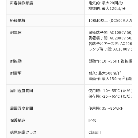
対応済み：EU RoHS指令（10物質）の
許容操作頻度
電気的: 最大20回/分
非含有に対応した製品が提供可能な商品で
機械的: 最大120回/分
す。
絶縁抵抗
100MΩ以上 (DC500Vメガ)
対応予定：EU RoHS指令（10物質）の非含
ご利用条件
有に対応した製品に切り替える予定のある
耐電圧
同極端子間: AC1000V 50/60
商品です。
異極端子間: AC2000V 50/60
対応予定なし：EU RoHS指令（10物質）の
各端子とアース間: AC2000V 5
以下の条件をお読みいただき、同意のうえ
非含有に非対応の商品で、対応品を出す予
ランプ端子間: AC1000V 50
ご利用ください。
定はありません。
調査・確認中：EU RoHS指令（10物質）の
耐振動
誤動作: 10～55Hz 複振幅 1
本サービスは、当社制御機器事業取扱
※1 中国RoHS○×表
非含有の対応状況を調査中または確認中の
商品の当社在庫状況および標準価格
商品です。
2
耐衝撃
耐久: 最大500m/s
(税抜)を提供させていただくもので
「○」：最大均質材料含有率が中国RoHSの
2
誤動作: 最大150m/s
(誤動作
非該当品：ライセンス料など無形物で、有
す。
基準値以下であることを示します。
害物質有無と関係のない商品です。
当社制御機器事業取扱商品の中には、
周囲温度範囲
使用時: -10～55℃ (ただ
「×」：最大均質材料含有率が中国RoHSの
仕入先様の事情により、非含有部品として
本サービスの対象外となる商品もある
保存時: -25～65℃ (ただ
基準値を超えていることを示します。
いたものが、含有品と判明した場合などや
当社は、これら貴社製品のうち、外国
ことをご了承ください。
「－」：未確認です。当社販売部門へお問
むを得ず変更することがあります。
為替および外国貿易法に定める商品
在庫状況および標準価格照会結果は、
周囲湿度範囲
使用時: 35～85%RH
い合わせください。
（以下｢規制貨物等」という）を輸出
記載している更新日時点での社内デー
*EU RoHS指令（10物質）：
または国外への提供する場合は、日本
保護構造
IP40
記
タに基づき作成されるものであり、閲
説明
鉛(Pb) 1000ppm以下、 水銀(Hg) 1000ppm以下、 カド
*中国RoHS10物質の基準値 (GB/T26572)：
国政府の輸出許可(または役務取引許
号
覧された時点での実際の在庫および標
ミウム(Cd) 100ppm以下、
Pb(鉛) :1000ppm、 Hg(水銀) : 1000ppm、 Cd(カドミウ
可)を取得するなどの必要な手続きを
感電保護クラス
Class II
六価クロム(Cr(Ⅵ)) 1000ppm以下、ポリ臭化ビフェニル
ム) : 100ppm、
準価格とは異なる場合があることをご
類(PBB) 1000ppm以下、ポリ臭化ジフェニルエーテル類
Cr(Ⅵ)(六価クロム) : 1000ppm、 PBBs(ポリ臭化ビフェ