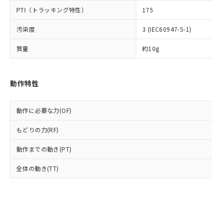
とります。
了承ください。
(PBDE) 1000ppm以下、フタル酸ビス(2-エチルヘキシ
○
一定数以上の在庫あり
ニル類) : 1000ppm、 PBDEs(ポリ臭化ジフェニルエーテ
PTI（トラッキング特性）
175
当社は規制貨物を破棄する場合は、完
ル) (DEHP)(別名：DOP) 1000ppm以下、フタル酸ブチ
正式な納期状況および標準価格はお客
ル類) : 1000ppm、
ルベンジル（BBP） 1000ppm以下、フタル酸ジブチル
全に破砕するなど、違法に輸出されな
DBP(フタル酸ジブチル) : 1000ppm、 DIBP(フタル酸ジ
様のお取引先、またはお客様担当のオ
（DBP） 1000ppm以下、フタル酸ジイソブチル
汚染度
3 (IEC60947-5-1)
イソブチル) : 1000ppm、 BBP(フタル酸ブチルベンジ
△
一定数には満たないが在庫あり
いよう必要な手段を講じます。
ムロン制御機器販売店・当社販売員に
(DIBP) 1000ppm以下
ル) : 1000ppm、
当社は貴社製品を、核兵器、ミサイ
但し、RoHS指令で産業用監視および制御機器に対する
DEHP(フタル酸ビス(2-エチルヘキシル)) : 1000ppm
ご相談ください。
質量
約10g
適用除外項目は除く。
ル、化学兵器、生物兵器またはその他
－
在庫なし(最新の在庫状況につ
オムロン制御機器販売店や当社販売拠
フタル酸エステル類の４物質については閾値を超える意
武器並びにこれらの製造装置等に一切
いては、お客様のお取引先、ま
図的な使用がないことを確認しています。
点は「
販売ネットワーク
」をご確認
※2 環境保護使用期限
使用いたしません。
たはお客様担当のオムロン制御
ください。
動作特性
当社は、貴社製品を第三者に販売する
機器販売店・当社販売員にご確
在庫状況および標準価格結果を当社の
※2 対応予定月
「ｅ」：有害物質（10物質）のすべてが基
場合は、上記1、2および3の内容を当
認ください)
事前の承諾なく第三者に漏洩または開
準値以下であることを示します。
該第三者に通知します。また当社は、
示しないようお願いします。
動作に必要な力(OF)
部品在庫の切り替え状況などにより、予定
「10」：通常の使用状況下において有害物
販売先および販売に係わる関係者が違
マイパーツ機能（部品リスト作成サー
空
受注生産機種、また在庫状況の
月が前後することがあります。
質が外部に漏えいし、環境に深刻な影響を
法に輸出するおそれがある場合は、取
ビス）をご利用いただくには、I-Web
もどりの力(RF)
白
情報を公開していない機種
及ぼさない年数を意味します。
り引きをいたしません。
メンバーズにご登録されている必要が
「－」：未確認です。当社販売部門へお問
動作までの動き(PT)
あります。
い合わせください。
お客様が当ウェブサイト上で当社にご
※3 非含有証明書ダウンロード
全体の動き(TT)
登録された部品リストについて、当社
および当社の共同利用者が、当社の製
下記の非含有証明書をダウンロードするこ
品・サービスに関するお客様との取
とができます。
合意する
キャンセル
引・商談に必要な範囲で利用すること
をご了承ください。
EU RoHS指令（10物質）の非含有証明書