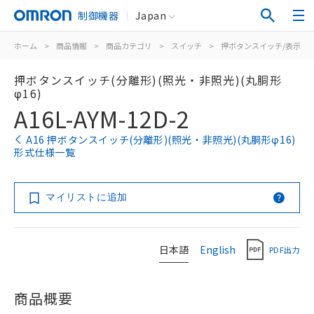
制御機器
Japan
ホーム
>
商品情報
>
商品カテゴリ
>
スイッチ
>
押ボタンスイッチ/表示灯
押ボタンスイッチ(分離形)(照光・非照光)(丸胴形
φ16)
A16L-AYM-12D-2
A16 押ボタンスイッチ(分離形)(照光・非照光)(丸胴形φ16)
形式仕様一覧
マイリストに追加
日本語
English
PDF出力
商品概要