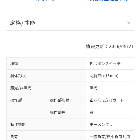
定格/性能
情報更新：2026/05/21
種類
押ボタンスイッチ
胴体形状
丸胴形(φ16mm)
照光/非照光
照光
操作部
操作部形状
正方形 2方向ガード
操作部色
黄
動作機能
モーメンタリ
負荷
一般負荷/微小負荷共用