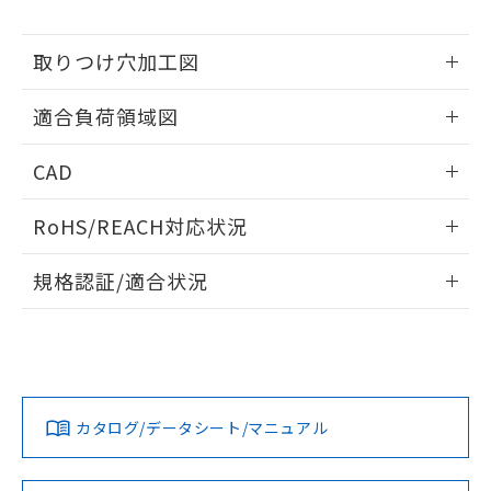
※当社の共同利用者とは、
"個人情報
51物質の非含有証明書（当社基準）
の共同利用に関して"
の「1.共同利
※本証明書は発行日時点で非含有を証明す
用者の範囲」に記載されている法人を
取りつけ穴加工図
るもので、過去に遡って非含有を証明する
指します。
ものではありません。
情報更新：2026/05/21
また、RoHS指令のフタル酸エステル類４
適合負荷領域図
物質の対応では、対応完了までの期間は出
荷製品に未対応品が混在することから備考
情報更新：2026/05/21
CAD
欄に対応日を記載しておりました。
既に当社にて対応品への在庫切替を完了
ログイン/会員登録いただくと、CADデータをダウンロー
RoHS/REACH対応状況
していることから、特段のことがない限
ドすることができます。
り、2022年1月12日より割愛しておりま
情報更新：2026/7/29
す。
規格認証/適合状況
ログイン/会員登録
EU RoHS
注意事項・凡例
UL認証
CSA認証
CEマーキング
No
No
Yes
対応状況
対応予定月
※1
※2
ダウンロードデータをご利用いただく前に、以下を必ずお読
みください。
カタログ/データシート/マニュアル
対応済み
ソフトウェアの使用条件
LR型式承認
DNV型式承認
BV型式承認
KR型式承
（イギリス
（ノルウェー
（フランス
（韓国