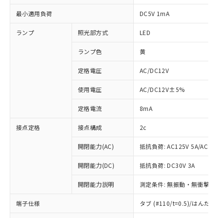
最小適用負荷
DC5V 1mA
ランプ
照光部方式
LED
ランプ色
黄
定格電圧
AC/DC12V
使用電圧
AC/DC12V±5%
定格電流
8mA
接点定格
接点構成
2c
開閉能力(AC)
抵抗負荷: AC125V 5A/AC250
開閉能力(DC)
抵抗負荷: DC30V 3A
開閉能力説明
測定条件: 無振動・無衝撃状態
※1 対応状況
端子仕様
タブ (#110/t=0.5)/はん