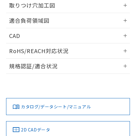
の共同利用に関して"
の「1.共同利
取りつけ穴加工図
※本証明書は発行日時点で非含有を証明す
用者の範囲」に記載されている法人を
るもので、過去に遡って非含有を証明する
指します。
情報更新：2026/05/21
ものではありません。
適合負荷領域図
また、RoHS指令のフタル酸エステル類４
物質の対応では、対応完了までの期間は出
情報更新：2026/05/21
CAD
荷製品に未対応品が混在することから備考
欄に対応日を記載しておりました。
ログイン/会員登録いただくと、CADデータをダウンロー
既に当社にて対応品への在庫切替を完了
RoHS/REACH対応状況
ドすることができます。
していることから、特段のことがない限
情報更新：2026/7/29
り、2022年1月12日より割愛しておりま
規格認証/適合状況
す。
ログイン/会員登録
EU RoHS
注意事項・凡例
UL認証
CSA認証
CEマーキング
No
No
Yes
対応状況
対応予定月
※1
※2
ダウンロードデータをご利用いただく前に、以下を必ずお読
みください。
カタログ/データシート/マニュアル
対応済み
ソフトウェアの使用条件
LR型式承認
DNV型式承認
BV型式承認
KR型式承
（イギリス
（ノルウェー
（フランス
（韓国
船舶規格）
船舶規格）
船舶規格）
船舶規格
中国 RoHS
注意事項・凡例
2D CADデータ