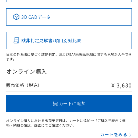
No
No
No
No
中国 RoHS表
※1 ※2
3D CADデータ
この製品の規格認証/適合状況ページへ
Pb
Hg
Cd
Cr(VI)
その他の認証はこちらのページからご検索ください
該非判定見解書/項目別対比表
X
O
O
O
日本の外為法に基づく該非判定、およびEAR再輸出規制に関する見解が入手でき
ます。
"対応済み"や非含有の記載がされた商品であっても、流通
在庫等で未対応品が混在する可能性があります。
オンライン購入
非含有品が必要な際は、弊社営業部門もしくは販売店へお
問い合わせください。
¥ 3,630
販売価格（税込）
この製品のRoHS/REACH対応状況ページへ
カートに追加
オンライン購入における出荷予定日は、カートに追加～「ご購入手続き：価
格・納期の確認」画面にてご確認ください。
カートをみる