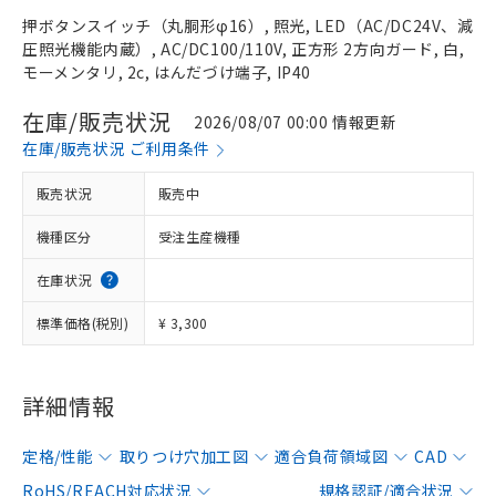
押ボタンスイッチ（丸胴形φ16）, 照光, LED（AC/DC24V、減
圧照光機能内蔵）, AC/DC100/110V, 正方形 2方向ガード, 白,
モーメンタリ, 2c, はんだづけ端子, IP40
在庫/販売状況
2026/08/07 00:00 情報更新
在庫/販売状況 ご利用条件
販売状況
販売中
機種区分
受注生産機種
在庫状況
標準価格(税別)
¥ 3,300
詳細情報
定格/性能
取りつけ穴加工図
適合負荷領域図
CAD
RoHS/REACH対応状況
規格認証/適合状況