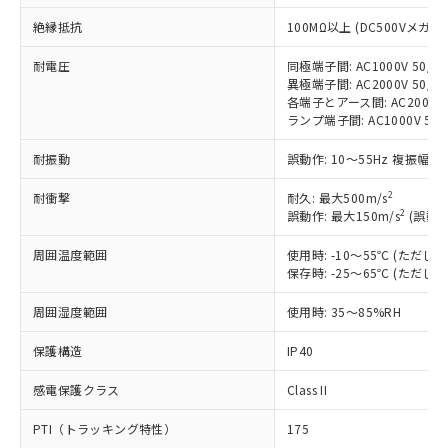
非含有に対応した製品が提供可能な商品で
絶縁抵抗
す。
100MΩ以上 (DC500Vメガ)
対応予定：EU RoHS指令（10物質）の非含
ご利用条件
耐電圧
同極端子間: AC1000V 50/60
有に対応した製品に切り替える予定のある
異極端子間: AC2000V 50/60
商品です。
各端子とアース間: AC2000V 5
対応予定なし：EU RoHS指令（10物質）の
ランプ端子間: AC1000V 50
以下の条件をお読みいただき、同意のうえ
非含有に非対応の商品で、対応品を出す予
ご利用ください。
定はありません。
耐振動
誤動作: 10～55Hz 複振幅 1
調査・確認中：EU RoHS指令（10物質）の
本サービスは、当社制御機器事業取扱
※1 中国RoHS○×表
非含有の対応状況を調査中または確認中の
2
耐衝撃
耐久: 最大500m/s
商品の当社在庫状況および標準価格
2
商品です。
誤動作: 最大150m/s
(誤動作
(税抜)を提供させていただくもので
「○」：最大均質材料含有率が中国RoHSの
非該当品：ライセンス料など無形物で、有
す。
周囲温度範囲
基準値以下であることを示します。
使用時: -10～55℃ (ただ
害物質有無と関係のない商品です。
当社制御機器事業取扱商品の中には、
保存時: -25～65℃ (ただ
「×」：最大均質材料含有率が中国RoHSの
仕入先様の事情により、非含有部品として
本サービスの対象外となる商品もある
基準値を超えていることを示します。
いたものが、含有品と判明した場合などや
当社は、これら貴社製品のうち、外国
ことをご了承ください。
周囲湿度範囲
使用時: 35～85%RH
「－」：未確認です。当社販売部門へお問
むを得ず変更することがあります。
為替および外国貿易法に定める商品
在庫状況および標準価格照会結果は、
い合わせください。
（以下｢規制貨物等」という）を輸出
保護構造
IP40
記載している更新日時点での社内デー
*EU RoHS指令（10物質）：
または国外への提供する場合は、日本
記
タに基づき作成されるものであり、閲
説明
鉛(Pb) 1000ppm以下、 水銀(Hg) 1000ppm以下、 カド
*中国RoHS10物質の基準値 (GB/T26572)：
国政府の輸出許可(または役務取引許
感電保護クラス
Class II
号
覧された時点での実際の在庫および標
ミウム(Cd) 100ppm以下、
Pb(鉛) :1000ppm、 Hg(水銀) : 1000ppm、 Cd(カドミウ
可)を取得するなどの必要な手続きを
六価クロム(Cr(Ⅵ)) 1000ppm以下、ポリ臭化ビフェニル
ム) : 100ppm、
準価格とは異なる場合があることをご
類(PBB) 1000ppm以下、ポリ臭化ジフェニルエーテル類
Cr(Ⅵ)(六価クロム) : 1000ppm、 PBBs(ポリ臭化ビフェ
PTI（トラッキング特性）
175
とります。
了承ください。
(PBDE) 1000ppm以下、フタル酸ビス(2-エチルヘキシ
○
一定数以上の在庫あり
ニル類) : 1000ppm、 PBDEs(ポリ臭化ジフェニルエーテ