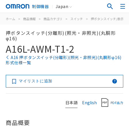
制御機器
Japan
ホーム
>
商品情報
>
商品カテゴリ
>
スイッチ
>
押ボタンスイッチ/表示灯
押ボタンスイッチ(分離形)(照光・非照光)(丸胴形
φ16)
A16L-AWM-T1-2
A16 押ボタンスイッチ(分離形)(照光・非照光)(丸胴形φ16)
形式仕様一覧
マイリストに追加
日本語
English
PDF出力
商品概要