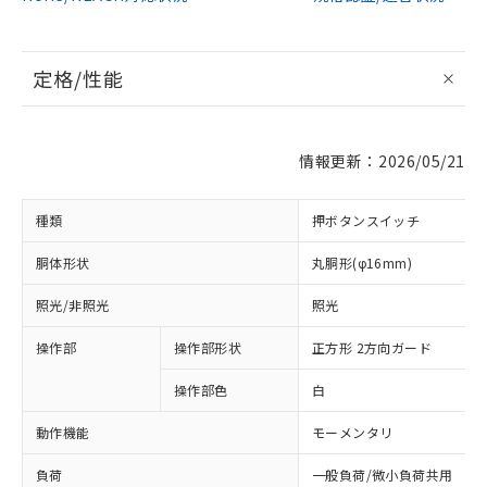
定格/性能
情報更新：2026/05/21
種類
押ボタンスイッチ
胴体形状
丸胴形(φ16mm)
照光/非照光
照光
操作部
操作部形状
正方形 2方向ガード
操作部色
白
動作機能
モーメンタリ
負荷
一般負荷/微小負荷共用