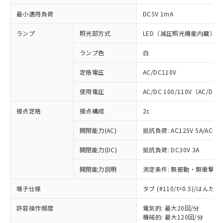
最小適用負荷
DC5V 1mA
ランプ
照光部方式
LED（減圧照光機能内蔵）
ランプ色
白
定格電圧
AC/DC110V
使用電圧
AC/DC 100/110V（AC/DC 
接点定格
接点構成
2c
開閉能力(AC)
抵抗負荷: AC125V 5A/AC250
開閉能力(DC)
抵抗負荷: DC30V 3A
開閉能力説明
測定条件: 無振動・無衝撃状態
端子仕様
タブ (#110/t=0.5)/はん
※1 対応状況
許容操作頻度
電気的: 最大20回/分
対応済み：EU RoHS指令（10物質）の
機械的: 最大120回/分