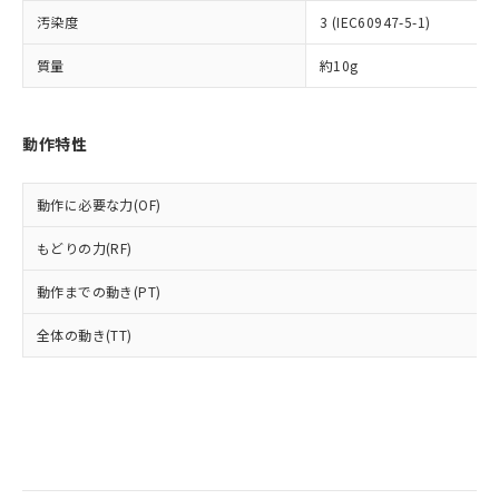
当社は規制貨物を破棄する場合は、完
ル) (DEHP)(別名：DOP) 1000ppm以下、フタル酸ブチ
正式な納期状況および標準価格はお客
ル類) : 1000ppm、
汚染度
3 (IEC60947-5-1)
ルベンジル（BBP） 1000ppm以下、フタル酸ジブチル
全に破砕するなど、違法に輸出されな
DBP(フタル酸ジブチル) : 1000ppm、 DIBP(フタル酸ジ
様のお取引先、またはお客様担当のオ
（DBP） 1000ppm以下、フタル酸ジイソブチル
イソブチル) : 1000ppm、 BBP(フタル酸ブチルベンジ
△
一定数には満たないが在庫あり
いよう必要な手段を講じます。
ムロン制御機器販売店・当社販売員に
(DIBP) 1000ppm以下
ル) : 1000ppm、
質量
約10g
当社は貴社製品を、核兵器、ミサイ
但し、RoHS指令で産業用監視および制御機器に対する
DEHP(フタル酸ビス(2-エチルヘキシル)) : 1000ppm
ご相談ください。
適用除外項目は除く。
ル、化学兵器、生物兵器またはその他
－
在庫なし(最新の在庫状況につ
オムロン制御機器販売店や当社販売拠
フタル酸エステル類の４物質については閾値を超える意
武器並びにこれらの製造装置等に一切
いては、お客様のお取引先、ま
図的な使用がないことを確認しています。
点は「
販売ネットワーク
」をご確認
※2 環境保護使用期限
動作特性
使用いたしません。
たはお客様担当のオムロン制御
ください。
当社は、貴社製品を第三者に販売する
機器販売店・当社販売員にご確
在庫状況および標準価格結果を当社の
※2 対応予定月
「ｅ」：有害物質（10物質）のすべてが基
場合は、上記1、2および3の内容を当
認ください)
事前の承諾なく第三者に漏洩または開
動作に必要な力(OF)
準値以下であることを示します。
該第三者に通知します。また当社は、
示しないようお願いします。
部品在庫の切り替え状況などにより、予定
「10」：通常の使用状況下において有害物
販売先および販売に係わる関係者が違
マイパーツ機能（部品リスト作成サー
空
受注生産機種、また在庫状況の
もどりの力(RF)
月が前後することがあります。
質が外部に漏えいし、環境に深刻な影響を
法に輸出するおそれがある場合は、取
ビス）をご利用いただくには、I-Web
白
情報を公開していない機種
及ぼさない年数を意味します。
り引きをいたしません。
メンバーズにご登録されている必要が
動作までの動き(PT)
「－」：未確認です。当社販売部門へお問
あります。
い合わせください。
全体の動き(TT)
お客様が当ウェブサイト上で当社にご
※3 非含有証明書ダウンロード
登録された部品リストについて、当社
および当社の共同利用者が、当社の製
下記の非含有証明書をダウンロードするこ
品・サービスに関するお客様との取
とができます。
合意する
キャンセル
引・商談に必要な範囲で利用すること
をご了承ください。
EU RoHS指令（10物質）の非含有証明書
※当社の共同利用者とは、
"個人情報
51物質の非含有証明書（当社基準）