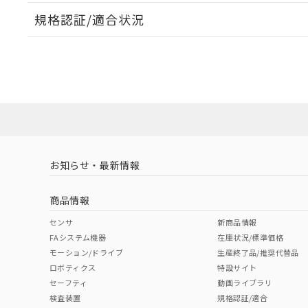
規格認証/適合状況
EU RoHS
注意事項・凡例
UL認証
CSA認証
CEマーキング
ダウンロードデータをご利用いただく前に、以下を必ずお読
No
No
Yes
対応状況
対応予定月
※1
※2
ソフトウェアの使用条件
対応済み
LR型式承認
DNV型式承認
BV型式承認
KR
（イギリス
（ノルウェー
（フランス
（
お知らせ・最新情報
中国 RoHS
注意事項・凡例
船舶規格）
船舶規格）
船舶規格）
船
商品情報
No
No
No
No
中国 RoHS表
※1 ※2
センサ
新商品情報
FAシステム機器
在庫状況/標準価格
Pb
Hg
Cd
Cr(V
モーション/ドライブ
生産終了品/推奨代替品
ロボティクス
特設サイト
セーフティ
動画ライブラリ
検査装置
規格認証/適合
O
O
O
O