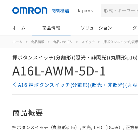
制御機器
Japan
ホーム
商品情報
ソリューション
ダ
ホーム
>
商品情報
>
商品カテゴリ
>
スイッチ
>
押ボタンスイッチ/表
押ボタンスイッチ(分離形)(照光・非照光)(丸胴形φ16
A16L-AWM-5D-1
A16 押ボタンスイッチ(分離形)(照光・非照光)(丸胴
商品概要
押ボタンスイッチ（丸胴形φ16）, 照光, LED（DC5V）, 正方形 