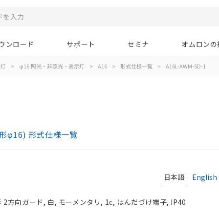
ウンロード
サポート
セミナ
オムロンの
示灯
>
φ16:照光・非照光・表示灯
>
A16
>
形式仕様一覧
>
A16L-AWM-5D-1
)
形φ16) 形式仕様一覧
日本語
English
2方向ガード, 白, モーメンタリ, 1c, はんだづけ端子, IP40