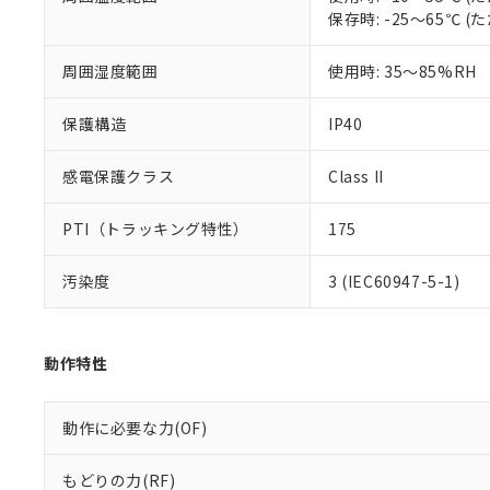
※本証明書は発行
保存時: -25～65℃
また、RoHS指
混在することから
既に当社にて対応
周囲湿度範囲
使用時: 35～85%RH
り割愛しておりま
保護構造
IP40
感電保護クラス
Class II
PTI（トラッキング特性）
175
汚染度
3 (IEC60947-5-1)
動作特性
動作に必要な力(OF)
もどりの力(RF)