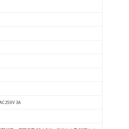
 RoHS指令（10物質）の非含有に対応した製品が提供可能な商品です
oHS指令（10物質）の非含有に対応した製品に切り替える予定のある
AC250V 3A
 RoHS指令（10物質）の非含有に非対応の商品で、対応品を出す予
 RoHS指令（10物質）の非含有の対応状況を調査中または確認中の
ンス料など無形物で、有害物質有無と関係のない商品です。
○×表
より、非含有部品としていたものが、含有品と判明した場合などやむ