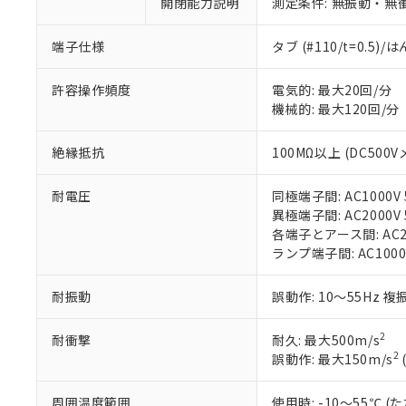
開閉能力説明
測定条件: 無振動・無衝
があります。
以下の条件をお読
「○」：最大均質
「×」：最大均質
本サービスは
当社は、これ
*EU RoHS指令（10物
端子仕様
タブ (#110/t=0.5
「－」：未確認で
鉛(Pb) 1000ppm以下、
くものです。
う）を輸出ま
記
説明
六価クロム(Cr(Ⅵ)) 1
当社制御機器
などの必要な
フタル酸ビス(2-エチルヘ
許容操作頻度
電気的: 最大20回/分
号
*中国RoHS10物質の基準値 
ル（DBP） 1000ppm
在庫状況およ
当社は規制貨
機械的: 最大120回/分
Pb(鉛) :1000ppm、 Hg
但し、RoHS指令で産
のであり、閲
ます。
Cr(Ⅵ)(六価クロム) : 
フタル酸エステル類の４
○
一定数以
DBP(フタル酸ジブチル) :
い。
当社は貴社製
DEHP(フタル酸ビス(2-エ
絶縁抵抗
100MΩ以上 (DC500V
正式な納期状
置等に一切使
当社販売員に
※2 対応予定月
△
一定数に
当社は、貴社
耐電圧
同極端子間: AC1000V 5
オムロン制御
また当社は、
※2 環境保護使
異極端子間: AC2000V 5
在庫状況およ
部品在庫の切り替
たしません。
－
在庫なし
各端子とアース間: AC200
す。
「ｅ」：有害物質
機器販売
ランプ端子間: AC1000
マイパーツ機
「10」：通常の
ている必要が
味します。
空
受注生産
お客様が当ウ
※3 非含有証明
耐振動
誤動作: 10～55Hz 複
「－」：未確認で
白
が、当社の製
さい。
下記の非含有証明
2
耐衝撃
耐久: 最大500m/s
※当社の共同
2
誤動作: 最大150m/s
いる法人を指
EU RoHS指令（
51物質の非含有証
周囲温度範囲
使用時: -10～55℃