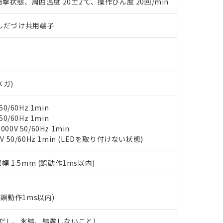
撃状態、周囲温度 20±2℃、操作ひん度 20回/min
みいただき、同意のうえご利用ください。
材料含有率が中国RoHSの基準値以下であることを示します。
材料含有率が中国RoHSの基準値を超えていることを示します。
、当社制御機器事業取扱商品の当社在庫状況および標準価格(税抜)
ら貴社製品のうち、外国為替および外国貿易法に定める商品（以下｢
質）：
)/はんだづけ共用端子
す。当社販売部門へお問い合わせください。
 水銀(Hg) 1000ppm以下、 カドミウム(Cd) 100ppm以下、
たは国外への提供する場合は、日本国政府の輸出許可(または役務取
000ppm以下、ポリ臭化ビフェニル類(PBB) 1000ppm以下、ポリ臭化ジフェニルエーテル類(P
事業取扱商品の中には、本サービスの対象外となる商品もあること
手続きをとります。
キシル) (DEHP)(別名：DOP) 1000ppm以下、フタル酸ブチルベンジル（BBP） 100
(GB/T26572)：
以下、フタル酸ジイソブチル (DIBP) 1000ppm以下
び標準価格照会結果は、記載している更新日時点での社内データに
物を破棄する場合は、完全に破砕するなど、違法に輸出されないよ
(水銀) : 1000ppm、 Cd(カドミウム) : 100ppm、
業用監視および制御機器に対する適用除外項目は除く。
覧された時点での実際の在庫および標準価格とは異なる場合がある
1000ppm、 PBBs(ポリ臭化ビフェニル類) : 1000ppm、 PBDEs(ポリ臭化ジフェニルエーテル類
物質については閾値を超える意図的な使用がないことを確認しています。
上の在庫あり
 1000ppm、 DIBP(フタル酸ジイソブチル) : 1000ppm、 BBP(フタル酸ブチルベンジル) :
品を、核兵器、ミサイル、化学兵器、生物兵器またはその他武器並
チルヘキシル)) : 1000ppm
メガ)
況および標準価格はお客様のお取引先、またはお客様担当のオムロ
用いたしません。
ご相談ください。
は満たないが在庫あり
製品を第三者に販売する場合は、上記1、2および3の内容を当該第
0/60Hz 1min
機器販売店や当社販売拠点は「
販売ネットワーク
」をご確認くだ
販売先および販売に係わる関係者が違法に輸出するおそれがある場
用期限
0/60Hz 1min
び標準価格結果を当社の事前の承諾なく第三者に漏洩または開示し
え状況などにより、予定月が前後することがあります。
(最新の在庫状況については、お客様のお取引先、またはお客様担当
0V 50/60Hz 1min
（10物質）のすべてが基準値以下であることを示します。
店・当社販売員にご確認ください)
V 50/60Hz 1min (LEDを取り付けない状態)
能（部品リスト作成サービス）をご利用いただくには、I-Webメン
使用状況下において有害物質が外部に漏えいし、環境に深刻な影響を
あります。
機種、また在庫状況の情報を公開していない機種
ェブサイト上で当社にご登録された部品リストについて、当社およ
書ダウンロード
振幅 1.5mm (誤動作1ms以内)
す。当社販売部門へお問い合わせください。
品・サービスに関するお客様との取引・商談に必要な範囲で利用す
合意する
キャンセル
書をダウンロードすることができます。
利用者とは、
"個人情報の共同利用に関して"
の「1.共同利用者の
(誤動作1ms以内)
します。
10物質）の非含有証明書
明書（当社基準）
 (ただし、氷結、結露しないこと)