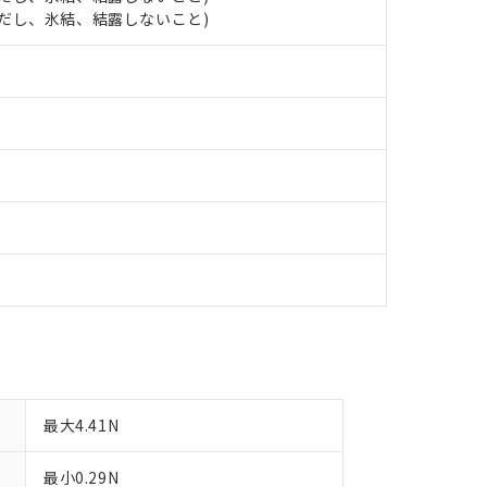
日時点で非含有を証明するもので、過去に遡って非含有を証明するも
 (ただし、氷結、結露しないこと)
令のフタル酸エステル類４物質の対応では、対応完了までの期間は出
備考欄に対応日を記載しておりました。
品への在庫切替を完了していることから、特段のことがない限り、20
す。
最大4.41N
最小0.29N