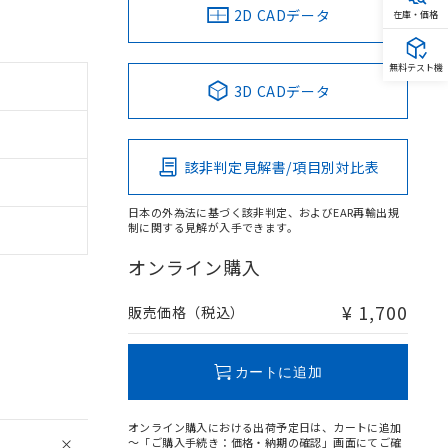
2D CADデータ
在庫・価格
無料テスト機
3D CADデータ
該非判定見解書/項目別対比表
日本の外為法に基づく該非判定、およびEAR再輸出規
制に関する見解が入手できます。
オンライン購入
¥ 1,700
販売価格（税込）
カートに追加
オンライン購入における出荷予定日は、カートに追加
～「ご購入手続き：価格・納期の確認」画面にてご確