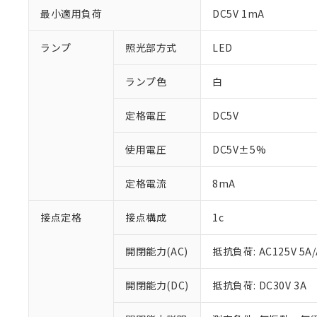
最小適用負荷
DC5V 1mA
ランプ
照光部方式
LED
ランプ色
白
定格電圧
DC5V
使用電圧
DC5V±5%
定格電流
8mA
※1 対応状況
接点定格
接点構成
1c
対応済み：EU
対応予定：EU R
開閉能力(AC)
抵抗負荷: AC125V 5A/
対応予定なし：EU
調査・確認中：EU
ご利用条件
開閉能力(DC)
抵抗負荷: DC30V 3A
非該当品：ライセ
※1 中国RoHS
仕入先様の事情に