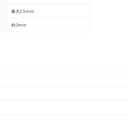
最大2.5mm
約3mm
情報更新：2
情報更新：2
ードすることができます。