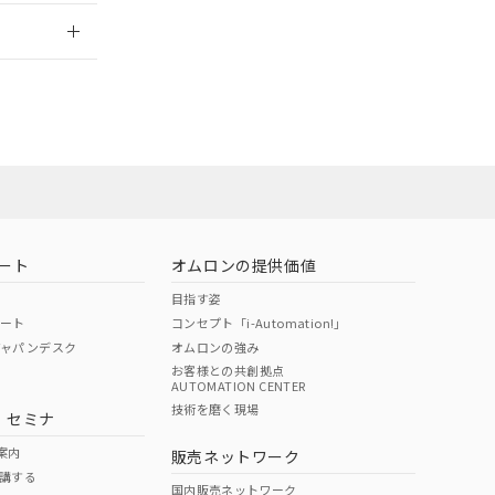
2026/7/29
ート
オムロンの提供価値
目指す姿
ポート
コンセプト「i-Automation!」
ジャパンデスク
オムロンの強み
お客様との共創拠点
AUTOMATION CENTER
DIBP
BBP
DEHP
環境保護
技術を磨く現場
・セミナ
状況ページへ
使用期限
検索ください
案内
販売ネットワーク
講する
O
O
O
e
国内販売ネットワーク