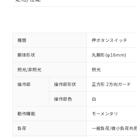
種類
押ボタンスイッチ
胴体形状
丸胴形(φ16mm)
照光/非照光
照光
操作部
操作部形状
正方形 2方向ガード
操作部色
白
動作機能
モーメンタリ
負荷
一般負荷/微小負荷共