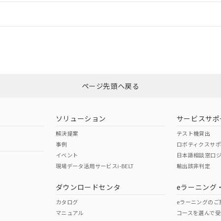
情報更新：
ログイン/会員登録
CCC認証
電波法
みください。
Yes
N/A
非含有証明書
※3
ページ先頭へ戻る
ダウンロードはこちら
型式承認
NK型式承認
ABS型式承認
韓国
（日本
（アメリカ
ソリューション
サービスサポ
舶規格）
船舶規格）
船舶規格）
解決提案
テスト機貸出
事例
ロボティクスサ
No
No
イベント
日本語相談窓口
現場データ活用サービスi-BELT
輸出該非判定
I)
PBBs
PBDEs
DBP
ダウンロードセンタ
eラーニング
この製品の規格認証/適合
その他の認証はこちらのページからご
カタログ
eラーニングのご
マニュアル
コースを選んで受
O
O
O