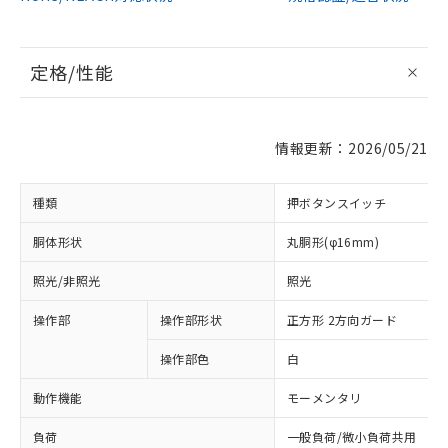
定格/性能
情報更新：2026/05/21
種類
押ボタンスイッチ
胴体形状
丸胴形(φ16mm)
照光/非照光
照光
操作部
操作部形状
正方形 2方向ガード
操作部色
白
動作機能
モーメンタリ
負荷
一般負荷/微小負荷共用