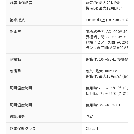
非含有に対応した製品が提供可能な商品で
許容操作頻度
電気的: 最大20回/分
す。
機械的: 最大120回/分
対応予定：EU RoHS指令（10物質）の非含
ご利用条件
絶縁抵抗
100MΩ以上 (DC500Vメガ)
有に対応した製品に切り替える予定のある
商品です。
耐電圧
同極端子間: AC1000V 50/60
対応予定なし：EU RoHS指令（10物質）の
異極端子間: AC2000V 50/60
以下の条件をお読みいただき、同意のうえ
非含有に非対応の商品で、対応品を出す予
各端子とアース間: AC2000V 5
ご利用ください。
定はありません。
ランプ端子間: AC1000V 50
調査・確認中：EU RoHS指令（10物質）の
本サービスは、当社制御機器事業取扱
※1 中国RoHS○×表
非含有の対応状況を調査中または確認中の
耐振動
誤動作: 10～55Hz 複振幅 1
商品の当社在庫状況および標準価格
商品です。
(税抜)を提供させていただくもので
「○」：最大均質材料含有率が中国RoHSの
2
耐衝撃
非該当品：ライセンス料など無形物で、有
耐久: 最大500m/s
す。
2
基準値以下であることを示します。
誤動作: 最大150m/s
(誤動作
害物質有無と関係のない商品です。
当社制御機器事業取扱商品の中には、
「×」：最大均質材料含有率が中国RoHSの
仕入先様の事情により、非含有部品として
本サービスの対象外となる商品もある
周囲温度範囲
使用時: -10～55℃ (ただ
基準値を超えていることを示します。
いたものが、含有品と判明した場合などや
当社は、これら貴社製品のうち、外国
ことをご了承ください。
保存時: -25～65℃ (ただ
「－」：未確認です。当社販売部門へお問
むを得ず変更することがあります。
為替および外国貿易法に定める商品
在庫状況および標準価格照会結果は、
い合わせください。
（以下｢規制貨物等」という）を輸出
周囲湿度範囲
使用時: 35～85%RH
記載している更新日時点での社内デー
*EU RoHS指令（10物質）：
または国外への提供する場合は、日本
記
タに基づき作成されるものであり、閲
説明
鉛(Pb) 1000ppm以下、 水銀(Hg) 1000ppm以下、 カド
*中国RoHS10物質の基準値 (GB/T26572)：
国政府の輸出許可(または役務取引許
保護構造
IP40
号
覧された時点での実際の在庫および標
ミウム(Cd) 100ppm以下、
Pb(鉛) :1000ppm、 Hg(水銀) : 1000ppm、 Cd(カドミウ
可)を取得するなどの必要な手続きを
六価クロム(Cr(Ⅵ)) 1000ppm以下、ポリ臭化ビフェニル
ム) : 100ppm、
準価格とは異なる場合があることをご
類(PBB) 1000ppm以下、ポリ臭化ジフェニルエーテル類
Cr(Ⅵ)(六価クロム) : 1000ppm、 PBBs(ポリ臭化ビフェ
感電保護クラス
Class II
とります。
了承ください。
(PBDE) 1000ppm以下、フタル酸ビス(2-エチルヘキシ
○
一定数以上の在庫あり
ニル類) : 1000ppm、 PBDEs(ポリ臭化ジフェニルエーテ