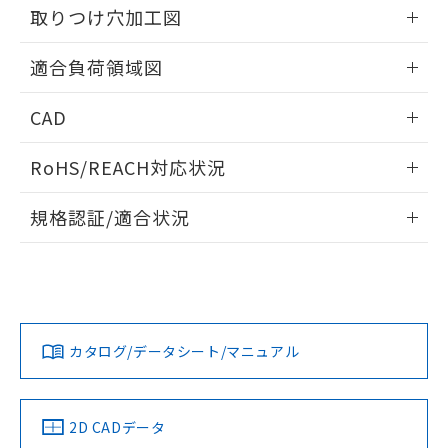
の共同利用に関して"
の「1.共同利
取りつけ穴加工図
※本証明書は発行日時点で非含有を証明す
用者の範囲」に記載されている法人を
るもので、過去に遡って非含有を証明する
指します。
情報更新：2026/05/21
ものではありません。
適合負荷領域図
また、RoHS指令のフタル酸エステル類４
物質の対応では、対応完了までの期間は出
情報更新：2026/05/21
CAD
荷製品に未対応品が混在することから備考
欄に対応日を記載しておりました。
ログイン/会員登録いただくと、CADデータをダウンロー
既に当社にて対応品への在庫切替を完了
RoHS/REACH対応状況
ドすることができます。
していることから、特段のことがない限
情報更新：2026/7/29
り、2022年1月12日より割愛しておりま
規格認証/適合状況
す。
ログイン/会員登録
EU RoHS
注意事項・凡例
UL認証
CSA認証
CEマーキング
No
No
Yes
対応状況
対応予定月
※1
※2
ダウンロードデータをご利用いただく前に、以下を必ずお読
みください。
カタログ/データシート/マニュアル
対応済み
ソフトウェアの使用条件
LR型式承認
DNV型式承認
BV型式承認
KR型式承
（イギリス
（ノルウェー
（フランス
（韓国
船舶規格）
船舶規格）
船舶規格）
船舶規格
中国 RoHS
注意事項・凡例
2D CADデータ