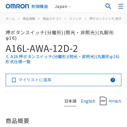
制御機器
Japan
ホーム
>
商品情報
>
商品カテゴリ
>
スイッチ
>
押ボタンスイッチ/表示灯
押ボタンスイッチ(分離形)(照光・非照光)(丸胴形
φ16)
A16L-AWA-12D-2
A16 押ボタンスイッチ(分離形)(照光・非照光)(丸胴形φ16)
形式仕様一覧
マイリストに追加
日本語
English
PDF出力
商品概要