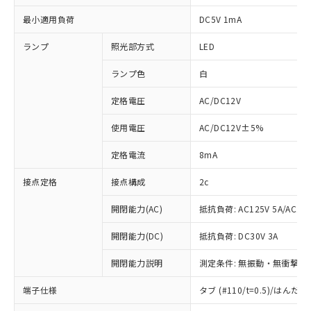
最小適用負荷
DC5V 1mA
ランプ
照光部方式
LED
ランプ色
白
定格電圧
AC/DC12V
使用電圧
AC/DC12V±5%
定格電流
8mA
接点定格
接点構成
2c
開閉能力(AC)
抵抗負荷: AC125V 5A/AC250
開閉能力(DC)
抵抗負荷: DC30V 3A
開閉能力説明
測定条件: 無振動・無衝撃状態
端子仕様
タブ (#110/t=0.5)/はん
※1 対応状況