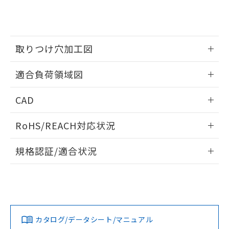
をご了承ください。
EU RoHS指令（10物質）の非含有証明書
※当社の共同利用者とは、
"個人情報
51物質の非含有証明書（当社基準）
の共同利用に関して"
の「1.共同利
※本証明書は発行日時点で非含有を証明す
用者の範囲」に記載されている法人を
るもので、過去に遡って非含有を証明する
指します。
取りつけ穴加工図
ものではありません。
また、RoHS指令のフタル酸エステル類４
情報更新：2026/05/21
物質の対応では、対応完了までの期間は出
適合負荷領域図
荷製品に未対応品が混在することから備考
欄に対応日を記載しておりました。
情報更新：2026/05/21
CAD
既に当社にて対応品への在庫切替を完了
していることから、特段のことがない限
ログイン/会員登録いただくと、CADデータをダウンロー
RoHS/REACH対応状況
り、2022年1月12日より割愛しておりま
ドすることができます。
す。
情報更新：2026/7/29
規格認証/適合状況
ログイン/会員登録
EU RoHS
注意事項・凡例
UL認証
CSA認証
CEマーキング
No
No
Yes
対応状況
対応予定月
※1
※2
ダウンロードデータをご利用いただく前に、以下を必ずお読
みください。
カタログ/データシート/マニュアル
対応済み
ソフトウェアの使用条件