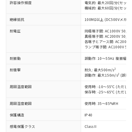
許容操作頻度
電気的: 最大20回/分(セッ
対応済み：EU RoHS指令（10物質）の
機械的: 最大60回/分(セッ
非含有に対応した製品が提供可能な商品で
絶縁抵抗
す。
100MΩ以上 (DC500Vメガ)
対応予定：EU RoHS指令（10物質）の非含
ご利用条件
耐電圧
同極端子間: AC1000V 50/60
有に対応した製品に切り替える予定のある
異極端子間: AC2000V 50/60
商品です。
各端子とアース間: AC2000V 5
対応予定なし：EU RoHS指令（10物質）の
ランプ端子間: AC1000V 50
以下の条件をお読みいただき、同意のうえ
非含有に非対応の商品で、対応品を出す予
ご利用ください。
定はありません。
耐振動
誤動作: 10～55Hz 複振幅 1
調査・確認中：EU RoHS指令（10物質）の
本サービスは、当社制御機器事業取扱
※1 中国RoHS○×表
非含有の対応状況を調査中または確認中の
2
耐衝撃
耐久: 最大500m/s
商品の当社在庫状況および標準価格
2
商品です。
誤動作: 最大150m/s
(誤動作
(税抜)を提供させていただくもので
「○」：最大均質材料含有率が中国RoHSの
非該当品：ライセンス料など無形物で、有
す。
周囲温度範囲
基準値以下であることを示します。
使用時: -10～55℃ (ただ
害物質有無と関係のない商品です。
当社制御機器事業取扱商品の中には、
保存時: -25～65℃ (ただ
「×」：最大均質材料含有率が中国RoHSの
仕入先様の事情により、非含有部品として
本サービスの対象外となる商品もある
基準値を超えていることを示します。
いたものが、含有品と判明した場合などや
当社は、これら貴社製品のうち、外国
ことをご了承ください。
周囲湿度範囲
使用時: 35～85%RH
「－」：未確認です。当社販売部門へお問
むを得ず変更することがあります。
為替および外国貿易法に定める商品
在庫状況および標準価格照会結果は、
い合わせください。
（以下｢規制貨物等」という）を輸出
保護構造
IP40
記載している更新日時点での社内デー
*EU RoHS指令（10物質）：
または国外への提供する場合は、日本
記
タに基づき作成されるものであり、閲
説明
鉛(Pb) 1000ppm以下、 水銀(Hg) 1000ppm以下、 カド
*中国RoHS10物質の基準値 (GB/T26572)：
国政府の輸出許可(または役務取引許
感電保護クラス
Class II
号
覧された時点での実際の在庫および標
ミウム(Cd) 100ppm以下、
Pb(鉛) :1000ppm、 Hg(水銀) : 1000ppm、 Cd(カドミウ