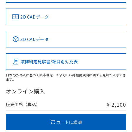
LR型式承認
DNV型式承認
BV型式承認
KR型式承
（イギリス
（ノルウェー
（フランス
（韓国
船舶規格）
船舶規格）
船舶規格）
船舶規格
中国 RoHS
注意事項・凡例
2D CADデータ
No
No
No
No
中国 RoHS表
※1 ※2
3D CADデータ
この製品の規格認証/適合状況ページへ
Pb
Hg
Cd
Cr(VI)
その他の認証はこちらのページからご検索ください
該非判定見解書/項目別対比表
O
O
O
O
日本の外為法に基づく該非判定、およびEAR再輸出規制に関する見解が入手でき
ます。
"対応済み"や非含有の記載がされた商品であっても、流通
在庫等で未対応品が混在する可能性があります。
オンライン購入
非含有品が必要な際は、弊社営業部門もしくは販売店へお
問い合わせください。
¥ 2,100
販売価格（税込）
この製品のRoHS/REACH対応状況ページへ
カートに追加