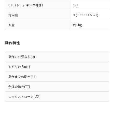
可)を取得するなどの必要な手続きを
六価クロム(Cr(Ⅵ)) 1000ppm以下、ポリ臭化ビフェニル
ム) : 100ppm、
準価格とは異なる場合があることをご
類(PBB) 1000ppm以下、ポリ臭化ジフェニルエーテル類
Cr(Ⅵ)(六価クロム) : 1000ppm、 PBBs(ポリ臭化ビフェ
PTI（トラッキング特性）
175
とります。
了承ください。
(PBDE) 1000ppm以下、フタル酸ビス(2-エチルヘキシ
○
一定数以上の在庫あり
ニル類) : 1000ppm、 PBDEs(ポリ臭化ジフェニルエーテ
当社は規制貨物を破棄する場合は、完
ル) (DEHP)(別名：DOP) 1000ppm以下、フタル酸ブチ
正式な納期状況および標準価格はお客
ル類) : 1000ppm、
汚染度
3 (IEC60947-5-1)
ルベンジル（BBP） 1000ppm以下、フタル酸ジブチル
全に破砕するなど、違法に輸出されな
DBP(フタル酸ジブチル) : 1000ppm、 DIBP(フタル酸ジ
様のお取引先、またはお客様担当のオ
（DBP） 1000ppm以下、フタル酸ジイソブチル
イソブチル) : 1000ppm、 BBP(フタル酸ブチルベンジ
△
一定数には満たないが在庫あり
いよう必要な手段を講じます。
ムロン制御機器販売店・当社販売員に
(DIBP) 1000ppm以下
ル) : 1000ppm、
質量
約10g
当社は貴社製品を、核兵器、ミサイ
但し、RoHS指令で産業用監視および制御機器に対する
DEHP(フタル酸ビス(2-エチルヘキシル)) : 1000ppm
ご相談ください。
適用除外項目は除く。
ル、化学兵器、生物兵器またはその他
－
在庫なし(最新の在庫状況につ
オムロン制御機器販売店や当社販売拠
フタル酸エステル類の４物質については閾値を超える意
武器並びにこれらの製造装置等に一切
いては、お客様のお取引先、ま
図的な使用がないことを確認しています。
点は「
販売ネットワーク
」をご確認
※2 環境保護使用期限
動作特性
使用いたしません。
たはお客様担当のオムロン制御
ください。
当社は、貴社製品を第三者に販売する
機器販売店・当社販売員にご確
在庫状況および標準価格結果を当社の
※2 対応予定月
「ｅ」：有害物質（10物質）のすべてが基
場合は、上記1、2および3の内容を当
認ください)
事前の承諾なく第三者に漏洩または開
動作に必要な力(OF)
準値以下であることを示します。
該第三者に通知します。また当社は、
示しないようお願いします。
部品在庫の切り替え状況などにより、予定
「10」：通常の使用状況下において有害物
販売先および販売に係わる関係者が違
マイパーツ機能（部品リスト作成サー
空
受注生産機種、また在庫状況の
もどりの力(RF)
月が前後することがあります。
質が外部に漏えいし、環境に深刻な影響を
法に輸出するおそれがある場合は、取
ビス）をご利用いただくには、I-Web
白
情報を公開していない機種
及ぼさない年数を意味します。
り引きをいたしません。
メンバーズにご登録されている必要が
動作までの動き(PT)
「－」：未確認です。当社販売部門へお問
あります。
い合わせください。
全体の動き(TT)
お客様が当ウェブサイト上で当社にご
※3 非含有証明書ダウンロード
登録された部品リストについて、当社
ロックストローク(LTA)
および当社の共同利用者が、当社の製
下記の非含有証明書をダウンロードするこ
品・サービスに関するお客様との取
とができます。
合意する
キャンセル
引・商談に必要な範囲で利用すること