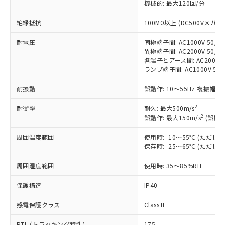
機械的: 最大120回/分
す。
対応予定：EU RoHS指令（10物質）の非含
絶縁抵抗
100MΩ以上 (DC500Vメガ)
ご利用条件
有に対応した製品に切り替える予定のある
商品です。
耐電圧
同極端子間: AC1000V 50/60
対応予定なし：EU RoHS指令（10物質）の
異極端子間: AC2000V 50/60
以下の条件をお読みいただき、同意のうえ
各端子とアース間: AC2000V 5
非含有に非対応の商品で、対応品を出す予
ご利用ください。
ランプ端子間: AC1000V 50
定はありません。
調査・確認中：EU RoHS指令（10物質）の
本サービスは、当社制御機器事業取扱
耐振動
誤動作: 10～55Hz 複振幅 1
※1 中国RoHS○×表
非含有の対応状況を調査中または確認中の
商品の当社在庫状況および標準価格
商品です。
2
(税抜)を提供させていただくもので
耐衝撃
耐久: 最大500m/s
「○」：最大均質材料含有率が中国RoHSの
非該当品：ライセンス料など無形物で、有
2
誤動作: 最大150m/s
(誤動作
す。
基準値以下であることを示します。
害物質有無と関係のない商品です。
当社制御機器事業取扱商品の中には、
「×」：最大均質材料含有率が中国RoHSの
仕入先様の事情により、非含有部品として
周囲温度範囲
使用時: -10～55℃ (ただ
本サービスの対象外となる商品もある
基準値を超えていることを示します。
いたものが、含有品と判明した場合などや
保存時: -25～65℃ (ただ
当社は、これら貴社製品のうち、外国
ことをご了承ください。
「－」：未確認です。当社販売部門へお問
むを得ず変更することがあります。
為替および外国貿易法に定める商品
在庫状況および標準価格照会結果は、
い合わせください。
周囲湿度範囲
使用時: 35～85%RH
（以下｢規制貨物等」という）を輸出
記載している更新日時点での社内デー
*EU RoHS指令（10物質）：
または国外への提供する場合は、日本
記
タに基づき作成されるものであり、閲
説明
保護構造
IP40
鉛(Pb) 1000ppm以下、 水銀(Hg) 1000ppm以下、 カド
*中国RoHS10物質の基準値 (GB/T26572)：
国政府の輸出許可(または役務取引許
号
覧された時点での実際の在庫および標
ミウム(Cd) 100ppm以下、
Pb(鉛) :1000ppm、 Hg(水銀) : 1000ppm、 Cd(カドミウ
可)を取得するなどの必要な手続きを
六価クロム(Cr(Ⅵ)) 1000ppm以下、ポリ臭化ビフェニル
ム) : 100ppm、
準価格とは異なる場合があることをご
感電保護クラス
Class II
類(PBB) 1000ppm以下、ポリ臭化ジフェニルエーテル類
Cr(Ⅵ)(六価クロム) : 1000ppm、 PBBs(ポリ臭化ビフェ
とります。
了承ください。
(PBDE) 1000ppm以下、フタル酸ビス(2-エチルヘキシ
○
一定数以上の在庫あり
ニル類) : 1000ppm、 PBDEs(ポリ臭化ジフェニルエーテ
当社は規制貨物を破棄する場合は、完
ル) (DEHP)(別名：DOP) 1000ppm以下、フタル酸ブチ
正式な納期状況および標準価格はお客
PTI（トラッキング特性）
175
ル類) : 1000ppm、