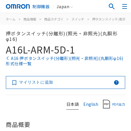
制御機器
Japan
ホーム
>
商品情報
>
商品カテゴリ
>
スイッチ
>
押ボタンスイッチ/表示灯
押ボタンスイッチ(分離形)(照光・非照光)(丸胴形
φ16)
A16L-ARM-5D-1
A16 押ボタンスイッチ(分離形)(照光・非照光)(丸胴形φ16)
形式仕様一覧
マイリストに追加
日本語
English
PDF出力
商品概要