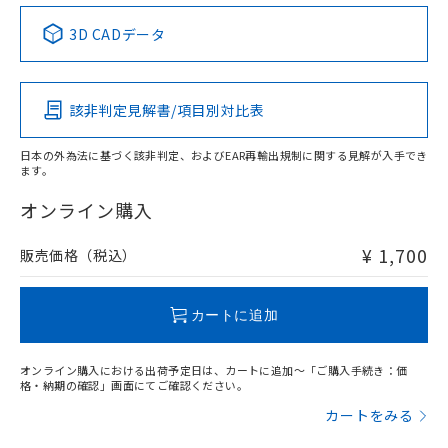
中国 RoHS表
※1 ※2
3D CADデータ
この製品の規格認証/適合状況ページへ
Pb
Hg
Cd
Cr(VI)
その他の認証はこちらのページからご検索ください
該非判定見解書/項目別対比表
O
O
O
O
日本の外為法に基づく該非判定、およびEAR再輸出規制に関する見解が入手でき
ます。
"対応済み"や非含有の記載がされた商品であっても、流通
在庫等で未対応品が混在する可能性があります。
オンライン購入
非含有品が必要な際は、弊社営業部門もしくは販売店へお
問い合わせください。
¥ 1,700
販売価格（税込）
この製品のRoHS/REACH対応状況ページへ
カートに追加
オンライン購入における出荷予定日は、カートに追加～「ご購入手続き：価
格・納期の確認」画面にてご確認ください。
カートをみる