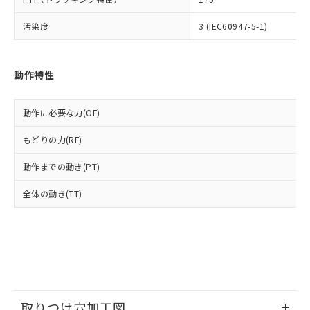
ルベンジル（BBP） 1000ppm以下、フタル酸ジブチル
全に破砕するなど、違法に輸出されな
DBP(フタル酸ジブチル) : 1000ppm、 DIBP(フタル酸ジ
様のお取引先、またはお客様担当のオ
（DBP） 1000ppm以下、フタル酸ジイソブチル
イソブチル) : 1000ppm、 BBP(フタル酸ブチルベンジ
△
一定数には満たないが在庫あり
いよう必要な手段を講じます。
汚染度
3 (IEC60947-5-1)
ムロン制御機器販売店・当社販売員に
(DIBP) 1000ppm以下
ル) : 1000ppm、
当社は貴社製品を、核兵器、ミサイ
但し、RoHS指令で産業用監視および制御機器に対する
DEHP(フタル酸ビス(2-エチルヘキシル)) : 1000ppm
ご相談ください。
適用除外項目は除く。
ル、化学兵器、生物兵器またはその他
－
在庫なし(最新の在庫状況につ
オムロン制御機器販売店や当社販売拠
フタル酸エステル類の４物質については閾値を超える意
武器並びにこれらの製造装置等に一切
いては、お客様のお取引先、ま
図的な使用がないことを確認しています。
点は「
販売ネットワーク
」をご確認
動作特性
※2 環境保護使用期限
使用いたしません。
たはお客様担当のオムロン制御
ください。
当社は、貴社製品を第三者に販売する
機器販売店・当社販売員にご確
在庫状況および標準価格結果を当社の
※2 対応予定月
「ｅ」：有害物質（10物質）のすべてが基
場合は、上記1、2および3の内容を当
動作に必要な力(OF)
認ください)
事前の承諾なく第三者に漏洩または開
準値以下であることを示します。
該第三者に通知します。また当社は、
示しないようお願いします。
部品在庫の切り替え状況などにより、予定
「10」：通常の使用状況下において有害物
もどりの力(RF)
販売先および販売に係わる関係者が違
マイパーツ機能（部品リスト作成サー
空
受注生産機種、また在庫状況の
月が前後することがあります。
質が外部に漏えいし、環境に深刻な影響を
法に輸出するおそれがある場合は、取
ビス）をご利用いただくには、I-Web
白
情報を公開していない機種
動作までの動き(PT)
及ぼさない年数を意味します。
り引きをいたしません。
メンバーズにご登録されている必要が
「－」：未確認です。当社販売部門へお問
あります。
全体の動き(TT)
い合わせください。
お客様が当ウェブサイト上で当社にご
※3 非含有証明書ダウンロード
登録された部品リストについて、当社
および当社の共同利用者が、当社の製
下記の非含有証明書をダウンロードするこ
品・サービスに関するお客様との取
とができます。
合意する
キャンセル
引・商談に必要な範囲で利用すること
をご了承ください。
EU RoHS指令（10物質）の非含有証明書
※当社の共同利用者とは、
"個人情報
51物質の非含有証明書（当社基準）
の共同利用に関して"
の「1.共同利
取りつけ穴加工図