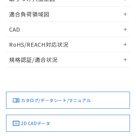
※本証明書は発行日時点で非含有を証明す
用者の範囲」に記載されている法人を
るもので、過去に遡って非含有を証明する
情報更新：2026/05/21
指します。
適合負荷領域図
ものではありません。
また、RoHS指令のフタル酸エステル類４
情報更新：2026/05/21
物質の対応では、対応完了までの期間は出
CAD
荷製品に未対応品が混在することから備考
欄に対応日を記載しておりました。
ログイン/会員登録いただくと、CADデータをダウンロー
RoHS/REACH対応状況
既に当社にて対応品への在庫切替を完了
ドすることができます。
していることから、特段のことがない限
情報更新：2026/7/29
規格認証/適合状況
り、2022年1月12日より割愛しておりま
す。
ログイン/会員登録
EU RoHS
注意事項・凡例
UL認証
CSA認証
CEマーキング
No
No
Yes
対応状況
対応予定月
※1
※2
ダウンロードデータをご利用いただく前に、以下を必ずお読
みください。
カタログ/データシート/マニュアル
対応済み
ソフトウェアの使用条件
LR型式承認
DNV型式承認
BV型式承認
KR型式承
（イギリス
（ノルウェー
（フランス
（韓国
船舶規格）
船舶規格）
船舶規格）
船舶規格
中国 RoHS
注意事項・凡例
2D CADデータ
No
No
No
No