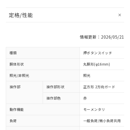
定格/性能
情報更新：2026/05/21
種類
押ボタンスイッチ
胴体形状
丸胴形(φ16mm)
照光/非照光
照光
操作部
操作部形状
正方形 2方向ガード
操作部色
赤
動作機能
モーメンタリ
負荷
一般負荷/微小負荷共用