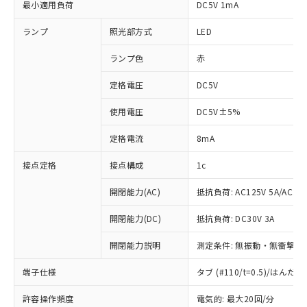
最小適用負荷
DC5V 1mA
ランプ
照光部方式
LED
ランプ色
赤
定格電圧
DC5V
使用電圧
DC5V±5%
定格電流
8mA
接点定格
接点構成
1c
開閉能力(AC)
抵抗負荷: AC125V 5A/AC250
開閉能力(DC)
抵抗負荷: DC30V 3A
開閉能力説明
測定条件: 無振動・無衝撃状態
※1 対応状況
端子仕様
タブ (#110/t=0.5)/はん
対応済み：EU RoHS指令（10物質）の
許容操作頻度
電気的: 最大20回/分
非含有に対応した製品が提供可能な商品で