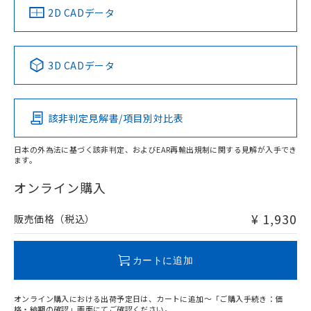
船舶規格）
船舶規格）
船舶規格）
船舶規格
中国 RoHS
注意事項・凡例
2D CADデータ
No
No
No
No
中国 RoHS表
※1 ※2
3D CADデータ
この製品の規格認証/適合状況ページへ
Pb
Hg
Cd
Cr(VI)
その他の認証はこちらのページからご検索ください
該非判定見解書/項目別対比表
O
O
O
O
日本の外為法に基づく該非判定、およびEAR再輸出規制に関する見解が入手でき
ます。
"対応済み"や非含有の記載がされた商品であっても、流通
在庫等で未対応品が混在する可能性があります。
オンライン購入
非含有品が必要な際は、弊社営業部門もしくは販売店へお
問い合わせください。
¥ 1,930
販売価格（税込）
この製品のRoHS/REACH対応状況ページへ
カートに追加
オンライン購入における出荷予定日は、カートに追加～「ご購入手続き：価
格・納期の確認」画面にてご確認ください。