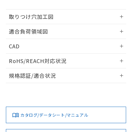
※当社の共同利用者とは、
"個人情報
51物質の非含有証明書（当社基準）
の共同利用に関して"
の「1.共同利
※本証明書は発行日時点で非含有を証明す
用者の範囲」に記載されている法人を
取りつけ穴加工図
るもので、過去に遡って非含有を証明する
指します。
ものではありません。
情報更新：2026/05/21
また、RoHS指令のフタル酸エステル類４
適合負荷領域図
物質の対応では、対応完了までの期間は出
荷製品に未対応品が混在することから備考
情報更新：2026/05/21
CAD
欄に対応日を記載しておりました。
既に当社にて対応品への在庫切替を完了
ログイン/会員登録いただくと、CADデータをダウンロー
RoHS/REACH対応状況
していることから、特段のことがない限
ドすることができます。
り、2022年1月12日より割愛しておりま
情報更新：2026/7/29
す。
規格認証/適合状況
ログイン/会員登録
EU RoHS
注意事項・凡例
UL認証
CSA認証
CEマーキング
No
No
Yes
対応状況
対応予定月
※1
※2
ダウンロードデータをご利用いただく前に、以下を必ずお読
みください。
カタログ/データシート/マニュアル
対応済み
ソフトウェアの使用条件
LR型式承認
DNV型式承認
BV型式承認
KR型式承
（イギリス
（ノルウェー
（フランス
（韓国