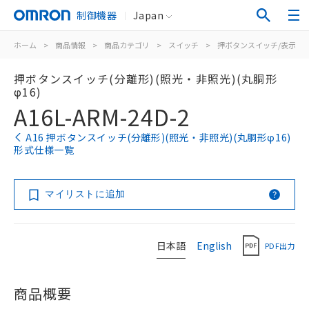
制御機器
Japan
ホーム
>
商品情報
>
商品カテゴリ
>
スイッチ
>
押ボタンスイッチ/表示灯
押ボタンスイッチ(分離形)(照光・非照光)(丸胴形
φ16)
A16L-ARM-24D-2
A16 押ボタンスイッチ(分離形)(照光・非照光)(丸胴形φ16)
形式仕様一覧
マイリストに追加
日本語
English
PDF出力
商品概要