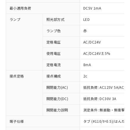
最小適用負荷
DC5V 1mA
ランプ
照光部方式
LED
ランプ色
赤
定格電圧
AC/DC24V
使用電圧
AC/DC24V±5%
定格電流
8mA
接点定格
接点構成
2c
開閉能力(AC)
抵抗負荷: AC125V 5A/AC250
開閉能力(DC)
抵抗負荷: DC30V 3A
開閉能力説明
測定条件: 無振動・無衝撃状態
※1 対応状況
端子仕様
タブ (#110/t=0.5)/はん