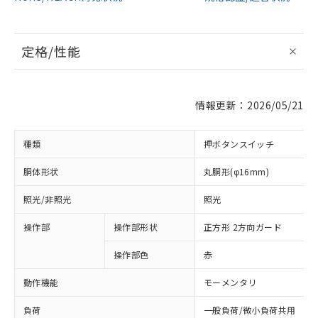
定格/性能
情報更新：2026/05/21
種類
押ボタンスイッチ
胴体形状
丸胴形(φ16mm)
照光/非照光
照光
操作部
操作部形状
正方形 2方向ガード
操作部色
赤
動作機能
モーメンタリ
負荷
一般負荷/微小負荷共用