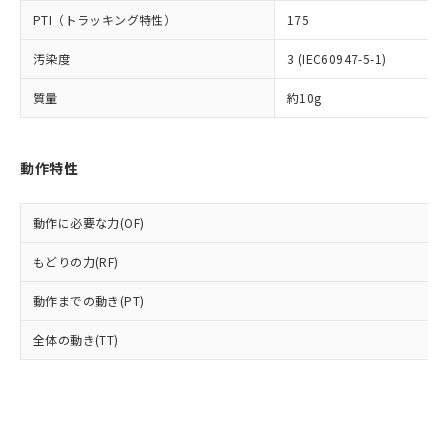
とります。
了承ください。
(PBDE) 1000ppm以下、フタル酸ビス(2-エチルヘキシ
○
一定数以上の在庫あり
ニル類) : 1000ppm、 PBDEs(ポリ臭化ジフェニルエーテ
PTI（トラッキング特性）
175
当社は規制貨物を破棄する場合は、完
ル) (DEHP)(別名：DOP) 1000ppm以下、フタル酸ブチ
正式な納期状況および標準価格はお客
ル類) : 1000ppm、
ルベンジル（BBP） 1000ppm以下、フタル酸ジブチル
全に破砕するなど、違法に輸出されな
DBP(フタル酸ジブチル) : 1000ppm、 DIBP(フタル酸ジ
様のお取引先、またはお客様担当のオ
（DBP） 1000ppm以下、フタル酸ジイソブチル
汚染度
3 (IEC60947-5-1)
イソブチル) : 1000ppm、 BBP(フタル酸ブチルベンジ
△
一定数には満たないが在庫あり
いよう必要な手段を講じます。
ムロン制御機器販売店・当社販売員に
(DIBP) 1000ppm以下
ル) : 1000ppm、
当社は貴社製品を、核兵器、ミサイ
但し、RoHS指令で産業用監視および制御機器に対する
DEHP(フタル酸ビス(2-エチルヘキシル)) : 1000ppm
ご相談ください。
質量
約10g
適用除外項目は除く。
ル、化学兵器、生物兵器またはその他
－
在庫なし(最新の在庫状況につ
オムロン制御機器販売店や当社販売拠
フタル酸エステル類の４物質については閾値を超える意
武器並びにこれらの製造装置等に一切
いては、お客様のお取引先、ま
図的な使用がないことを確認しています。
点は「
販売ネットワーク
」をご確認
※2 環境保護使用期限
使用いたしません。
たはお客様担当のオムロン制御
ください。
動作特性
当社は、貴社製品を第三者に販売する
機器販売店・当社販売員にご確
在庫状況および標準価格結果を当社の
※2 対応予定月
「ｅ」：有害物質（10物質）のすべてが基
場合は、上記1、2および3の内容を当
認ください)
事前の承諾なく第三者に漏洩または開
準値以下であることを示します。
該第三者に通知します。また当社は、
示しないようお願いします。
動作に必要な力(OF)
部品在庫の切り替え状況などにより、予定
「10」：通常の使用状況下において有害物
販売先および販売に係わる関係者が違
マイパーツ機能（部品リスト作成サー
空
受注生産機種、また在庫状況の
月が前後することがあります。
質が外部に漏えいし、環境に深刻な影響を
法に輸出するおそれがある場合は、取
ビス）をご利用いただくには、I-Web
もどりの力(RF)
白
情報を公開していない機種
及ぼさない年数を意味します。
り引きをいたしません。
メンバーズにご登録されている必要が
「－」：未確認です。当社販売部門へお問
動作までの動き(PT)
あります。
い合わせください。
お客様が当ウェブサイト上で当社にご
※3 非含有証明書ダウンロード
全体の動き(TT)
登録された部品リストについて、当社
および当社の共同利用者が、当社の製
下記の非含有証明書をダウンロードするこ
品・サービスに関するお客様との取
とができます。
合意する
キャンセル
引・商談に必要な範囲で利用すること
をご了承ください。
EU RoHS指令（10物質）の非含有証明書