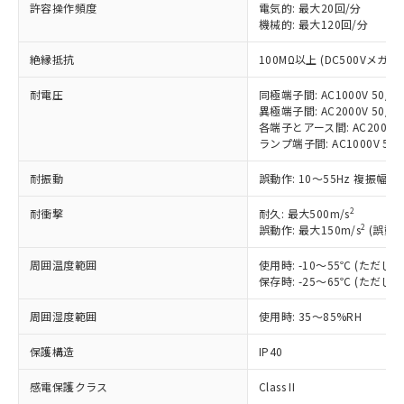
対応済み：EU RoHS指令（10物質）の
許容操作頻度
電気的: 最大20回/分
非含有に対応した製品が提供可能な商品で
機械的: 最大120回/分
す。
絶縁抵抗
100MΩ以上 (DC500Vメガ)
対応予定：EU RoHS指令（10物質）の非含
ご利用条件
有に対応した製品に切り替える予定のある
耐電圧
同極端子間: AC1000V 50/60
商品です。
異極端子間: AC2000V 50/60
対応予定なし：EU RoHS指令（10物質）の
各端子とアース間: AC2000V 5
以下の条件をお読みいただき、同意のうえ
非含有に非対応の商品で、対応品を出す予
ランプ端子間: AC1000V 50
ご利用ください。
定はありません。
調査・確認中：EU RoHS指令（10物質）の
耐振動
誤動作: 10～55Hz 複振幅 1
本サービスは、当社制御機器事業取扱
※1 中国RoHS○×表
非含有の対応状況を調査中または確認中の
商品の当社在庫状況および標準価格
商品です。
2
耐衝撃
耐久: 最大500m/s
(税抜)を提供させていただくもので
「○」：最大均質材料含有率が中国RoHSの
2
誤動作: 最大150m/s
(誤動作
非該当品：ライセンス料など無形物で、有
す。
基準値以下であることを示します。
害物質有無と関係のない商品です。
当社制御機器事業取扱商品の中には、
周囲温度範囲
使用時: -10～55℃ (ただ
「×」：最大均質材料含有率が中国RoHSの
仕入先様の事情により、非含有部品として
本サービスの対象外となる商品もある
保存時: -25～65℃ (ただ
基準値を超えていることを示します。
いたものが、含有品と判明した場合などや
当社は、これら貴社製品のうち、外国
ことをご了承ください。
「－」：未確認です。当社販売部門へお問
むを得ず変更することがあります。
為替および外国貿易法に定める商品
在庫状況および標準価格照会結果は、
周囲湿度範囲
使用時: 35～85%RH
い合わせください。
（以下｢規制貨物等」という）を輸出
記載している更新日時点での社内デー
*EU RoHS指令（10物質）：
または国外への提供する場合は、日本
保護構造
IP40
記
タに基づき作成されるものであり、閲
説明
鉛(Pb) 1000ppm以下、 水銀(Hg) 1000ppm以下、 カド
*中国RoHS10物質の基準値 (GB/T26572)：
国政府の輸出許可(または役務取引許
号
覧された時点での実際の在庫および標
ミウム(Cd) 100ppm以下、
Pb(鉛) :1000ppm、 Hg(水銀) : 1000ppm、 Cd(カドミウ
可)を取得するなどの必要な手続きを
感電保護クラス
Class II
六価クロム(Cr(Ⅵ)) 1000ppm以下、ポリ臭化ビフェニル
ム) : 100ppm、
準価格とは異なる場合があることをご
類(PBB) 1000ppm以下、ポリ臭化ジフェニルエーテル類
Cr(Ⅵ)(六価クロム) : 1000ppm、 PBBs(ポリ臭化ビフェ