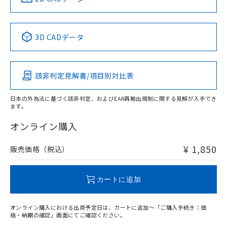
No
No
No
No
中国 RoHS表
※1 ※2
3D CADデータ
この製品の規格認証/適合状況ページへ
Pb
Hg
Cd
Cr(VI)
その他の認証はこちらのページからご検索ください
該非判定見解書/項目別対比表
O
O
O
O
日本の外為法に基づく該非判定、およびEAR再輸出規制に関する見解が入手でき
ます。
"対応済み"や非含有の記載がされた商品であっても、流通
在庫等で未対応品が混在する可能性があります。
オンライン購入
非含有品が必要な際は、弊社営業部門もしくは販売店へお
問い合わせください。
¥ 1,850
販売価格（税込）
この製品のRoHS/REACH対応状況ページへ
カートに追加
オンライン購入における出荷予定日は、カートに追加～「ご購入手続き：価
格・納期の確認」画面にてご確認ください。