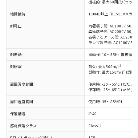
機械的: 最大60回/分(セッ
非含有に対応した製品が提供可能な商品で
す。
絶縁抵抗
100MΩ以上 (DC500Vメガ)
対応予定：EU RoHS指令（10物質）の非含
ご利用条件
有に対応した製品に切り替える予定のある
耐電圧
同極端子間: AC1000V 50/60
商品です。
異極端子間: AC2000V 50/60
対応予定なし：EU RoHS指令（10物質）の
各端子とアース間: AC2000V 5
以下の条件をお読みいただき、同意のうえ
ランプ端子間: AC1000V 50
非含有に非対応の商品で、対応品を出す予
ご利用ください。
定はありません。
耐振動
誤動作: 10～55Hz 複振幅 1
調査・確認中：EU RoHS指令（10物質）の
本サービスは、当社制御機器事業取扱
※1 中国RoHS○×表
非含有の対応状況を調査中または確認中の
商品の当社在庫状況および標準価格
2
耐衝撃
耐久: 最大500m/s
商品です。
2
誤動作: 最大150m/s
(誤動作
(税抜)を提供させていただくもので
「○」：最大均質材料含有率が中国RoHSの
非該当品：ライセンス料など無形物で、有
す。
基準値以下であることを示します。
害物質有無と関係のない商品です。
周囲温度範囲
使用時: -10～55℃ (ただ
当社制御機器事業取扱商品の中には、
「×」：最大均質材料含有率が中国RoHSの
仕入先様の事情により、非含有部品として
保存時: -25～65℃ (ただ
本サービスの対象外となる商品もある
基準値を超えていることを示します。
いたものが、含有品と判明した場合などや
当社は、これら貴社製品のうち、外国
ことをご了承ください。
「－」：未確認です。当社販売部門へお問
周囲湿度範囲
むを得ず変更することがあります。
使用時: 35～85%RH
為替および外国貿易法に定める商品
在庫状況および標準価格照会結果は、
い合わせください。
（以下｢規制貨物等」という）を輸出
記載している更新日時点での社内デー
保護構造
IP40
*EU RoHS指令（10物質）：
または国外への提供する場合は、日本
記
タに基づき作成されるものであり、閲
説明
鉛(Pb) 1000ppm以下、 水銀(Hg) 1000ppm以下、 カド
*中国RoHS10物質の基準値 (GB/T26572)：
国政府の輸出許可(または役務取引許
号
覧された時点での実際の在庫および標
ミウム(Cd) 100ppm以下、
Pb(鉛) :1000ppm、 Hg(水銀) : 1000ppm、 Cd(カドミウ
感電保護クラス
Class II
可)を取得するなどの必要な手続きを
六価クロム(Cr(Ⅵ)) 1000ppm以下、ポリ臭化ビフェニル
ム) : 100ppm、
準価格とは異なる場合があることをご
類(PBB) 1000ppm以下、ポリ臭化ジフェニルエーテル類
Cr(Ⅵ)(六価クロム) : 1000ppm、 PBBs(ポリ臭化ビフェ
とります。
了承ください。
PTI（トラッキング特性）
175