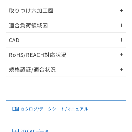
51物質の非含有証明書（当社基準）
の共同利用に関して"
の「1.共同利
※本証明書は発行日時点で非含有を証明す
取りつけ穴加工図
用者の範囲」に記載されている法人を
るもので、過去に遡って非含有を証明する
指します。
ものではありません。
情報更新：2026/05/21
適合負荷領域図
また、RoHS指令のフタル酸エステル類４
物質の対応では、対応完了までの期間は出
情報更新：2026/05/21
荷製品に未対応品が混在することから備考
CAD
欄に対応日を記載しておりました。
ログイン/会員登録いただくと、CADデータをダウンロー
既に当社にて対応品への在庫切替を完了
RoHS/REACH対応状況
ドすることができます。
していることから、特段のことがない限
り、2022年1月12日より割愛しておりま
情報更新：2026/7/29
規格認証/適合状況
す。
ログイン/会員登録
EU RoHS
注意事項・凡例
UL認証
CSA認証
CEマーキング
No
No
Yes
対応状況
対応予定月
※1
※2
ダウンロードデータをご利用いただく前に、以下を必ずお読
みください。
カタログ/データシート/マニュアル
対応済み
ソフトウェアの使用条件
LR型式承認
DNV型式承認
BV型式承認
KR型式承
（イギリス
（ノルウェー
（フランス
（韓国
船舶規格）
船舶規格）
船舶規格）
船舶規格
中国 RoHS
注意事項・凡例
2D CADデータ