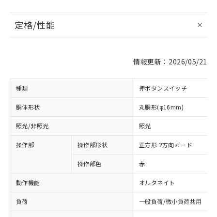
定格/性能
情報更新：2026/05/21
種類
押ボタンスイッチ
胴体形状
丸胴形(φ16mm)
照光/非照光
照光
操作部
操作部形状
正方形 2方向ガード
操作部色
赤
動作機能
オルタネイト
負荷
一般負荷/微小負荷共用