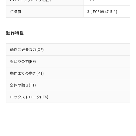
(PBDE) 1000ppm以下、フタル酸ビス(2-エチルヘキシ
○
一定数以上の在庫あり
ニル類) : 1000ppm、 PBDEs(ポリ臭化ジフェニルエーテ
当社は規制貨物を破棄する場合は、完
ル) (DEHP)(別名：DOP) 1000ppm以下、フタル酸ブチ
正式な納期状況および標準価格はお客
ル類) : 1000ppm、
ルベンジル（BBP） 1000ppm以下、フタル酸ジブチル
全に破砕するなど、違法に輸出されな
DBP(フタル酸ジブチル) : 1000ppm、 DIBP(フタル酸ジ
汚染度
3 (IEC60947-5-1)
様のお取引先、またはお客様担当のオ
（DBP） 1000ppm以下、フタル酸ジイソブチル
イソブチル) : 1000ppm、 BBP(フタル酸ブチルベンジ
△
一定数には満たないが在庫あり
いよう必要な手段を講じます。
ムロン制御機器販売店・当社販売員に
(DIBP) 1000ppm以下
ル) : 1000ppm、
当社は貴社製品を、核兵器、ミサイ
但し、RoHS指令で産業用監視および制御機器に対する
DEHP(フタル酸ビス(2-エチルヘキシル)) : 1000ppm
ご相談ください。
適用除外項目は除く。
ル、化学兵器、生物兵器またはその他
－
在庫なし(最新の在庫状況につ
オムロン制御機器販売店や当社販売拠
フタル酸エステル類の４物質については閾値を超える意
動作特性
武器並びにこれらの製造装置等に一切
いては、お客様のお取引先、ま
図的な使用がないことを確認しています。
点は「
販売ネットワーク
」をご確認
※2 環境保護使用期限
使用いたしません。
たはお客様担当のオムロン制御
ください。
当社は、貴社製品を第三者に販売する
機器販売店・当社販売員にご確
動作に必要な力(OF)
在庫状況および標準価格結果を当社の
※2 対応予定月
「ｅ」：有害物質（10物質）のすべてが基
場合は、上記1、2および3の内容を当
認ください)
事前の承諾なく第三者に漏洩または開
準値以下であることを示します。
該第三者に通知します。また当社は、
もどりの力(RF)
示しないようお願いします。
部品在庫の切り替え状況などにより、予定
「10」：通常の使用状況下において有害物
販売先および販売に係わる関係者が違
マイパーツ機能（部品リスト作成サー
空
受注生産機種、また在庫状況の
月が前後することがあります。
質が外部に漏えいし、環境に深刻な影響を
動作までの動き(PT)
法に輸出するおそれがある場合は、取
ビス）をご利用いただくには、I-Web
白
情報を公開していない機種
及ぼさない年数を意味します。
り引きをいたしません。
メンバーズにご登録されている必要が
全体の動き(TT)
「－」：未確認です。当社販売部門へお問
あります。
い合わせください。
お客様が当ウェブサイト上で当社にご
ロックストローク(LTA)
※3 非含有証明書ダウンロード
登録された部品リストについて、当社
および当社の共同利用者が、当社の製
下記の非含有証明書をダウンロードするこ
品・サービスに関するお客様との取
とができます。
合意する
キャンセル
引・商談に必要な範囲で利用すること
をご了承ください。
EU RoHS指令（10物質）の非含有証明書
※当社の共同利用者とは、
"個人情報