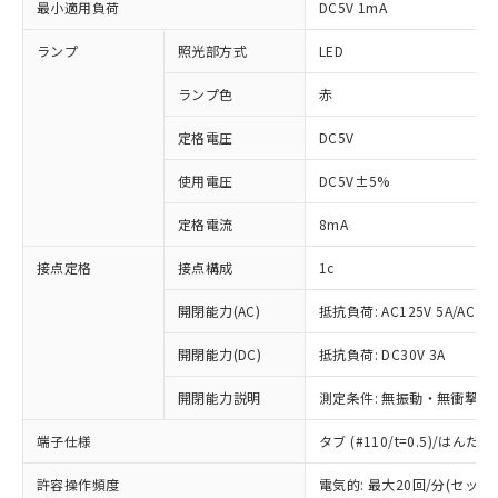
最小適用負荷
DC5V 1mA
ランプ
照光部方式
LED
ランプ色
赤
定格電圧
DC5V
使用電圧
DC5V±5%
定格電流
8mA
接点定格
接点構成
1c
開閉能力(AC)
抵抗負荷: AC125V 5A/AC250
開閉能力(DC)
抵抗負荷: DC30V 3A
開閉能力説明
測定条件: 無振動・無衝撃状態
端子仕様
タブ (#110/t=0.5)/はん
※1 対応状況
許容操作頻度
電気的: 最大20回/分(セッ
対応済み：EU RoHS指令（10物質）の