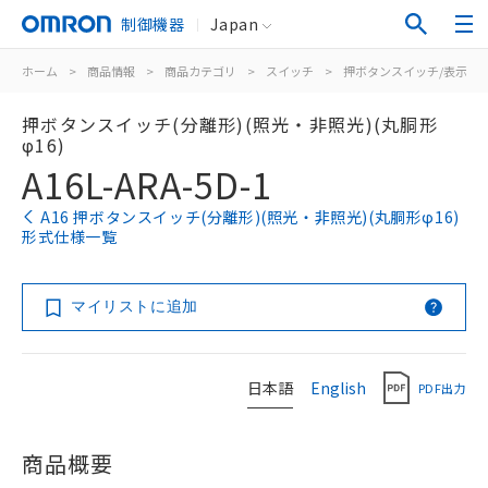
制御機器
Japan
ホーム
>
商品情報
>
商品カテゴリ
>
スイッチ
>
押ボタンスイッチ/表示灯
押ボタンスイッチ(分離形)(照光・非照光)(丸胴形
φ16)
A16L-ARA-5D-1
A16 押ボタンスイッチ(分離形)(照光・非照光)(丸胴形φ16)
形式仕様一覧
マイリストに追加
日本語
English
PDF出力
商品概要