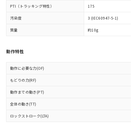
可)を取得するなどの必要な手続きを
六価クロム(Cr(Ⅵ)) 1000ppm以下、ポリ臭化ビフェニル
ム) : 100ppm、
準価格とは異なる場合があることをご
類(PBB) 1000ppm以下、ポリ臭化ジフェニルエーテル類
Cr(Ⅵ)(六価クロム) : 1000ppm、 PBBs(ポリ臭化ビフェ
PTI（トラッキング特性）
175
とります。
了承ください。
(PBDE) 1000ppm以下、フタル酸ビス(2-エチルヘキシ
○
一定数以上の在庫あり
ニル類) : 1000ppm、 PBDEs(ポリ臭化ジフェニルエーテ
当社は規制貨物を破棄する場合は、完
ル) (DEHP)(別名：DOP) 1000ppm以下、フタル酸ブチ
正式な納期状況および標準価格はお客
ル類) : 1000ppm、
汚染度
3 (IEC60947-5-1)
ルベンジル（BBP） 1000ppm以下、フタル酸ジブチル
全に破砕するなど、違法に輸出されな
DBP(フタル酸ジブチル) : 1000ppm、 DIBP(フタル酸ジ
様のお取引先、またはお客様担当のオ
（DBP） 1000ppm以下、フタル酸ジイソブチル
イソブチル) : 1000ppm、 BBP(フタル酸ブチルベンジ
△
一定数には満たないが在庫あり
いよう必要な手段を講じます。
ムロン制御機器販売店・当社販売員に
(DIBP) 1000ppm以下
ル) : 1000ppm、
質量
約10g
当社は貴社製品を、核兵器、ミサイ
但し、RoHS指令で産業用監視および制御機器に対する
DEHP(フタル酸ビス(2-エチルヘキシル)) : 1000ppm
ご相談ください。
適用除外項目は除く。
ル、化学兵器、生物兵器またはその他
－
在庫なし(最新の在庫状況につ
オムロン制御機器販売店や当社販売拠
フタル酸エステル類の４物質については閾値を超える意
武器並びにこれらの製造装置等に一切
いては、お客様のお取引先、ま
図的な使用がないことを確認しています。
点は「
販売ネットワーク
」をご確認
※2 環境保護使用期限
動作特性
使用いたしません。
たはお客様担当のオムロン制御
ください。
当社は、貴社製品を第三者に販売する
機器販売店・当社販売員にご確
在庫状況および標準価格結果を当社の
※2 対応予定月
「ｅ」：有害物質（10物質）のすべてが基
場合は、上記1、2および3の内容を当
認ください)
事前の承諾なく第三者に漏洩または開
動作に必要な力(OF)
準値以下であることを示します。
該第三者に通知します。また当社は、
示しないようお願いします。
部品在庫の切り替え状況などにより、予定
「10」：通常の使用状況下において有害物
販売先および販売に係わる関係者が違
マイパーツ機能（部品リスト作成サー
空
受注生産機種、また在庫状況の
もどりの力(RF)
月が前後することがあります。
質が外部に漏えいし、環境に深刻な影響を
法に輸出するおそれがある場合は、取
ビス）をご利用いただくには、I-Web
白
情報を公開していない機種
及ぼさない年数を意味します。
り引きをいたしません。
メンバーズにご登録されている必要が
動作までの動き(PT)
「－」：未確認です。当社販売部門へお問
あります。
い合わせください。
全体の動き(TT)
お客様が当ウェブサイト上で当社にご
※3 非含有証明書ダウンロード
登録された部品リストについて、当社
ロックストローク(LTA)
および当社の共同利用者が、当社の製
下記の非含有証明書をダウンロードするこ
品・サービスに関するお客様との取
とができます。
合意する
キャンセル
引・商談に必要な範囲で利用すること