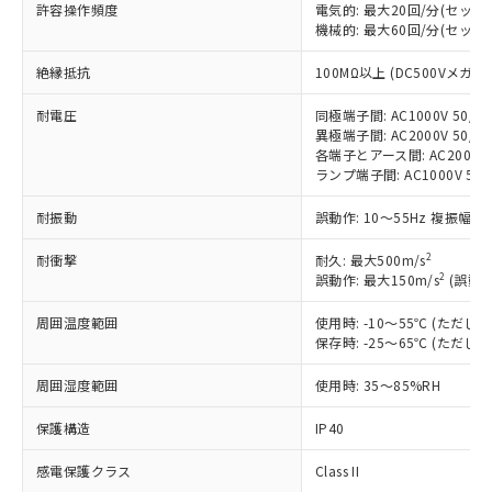
許容操作頻度
電気的: 最大20回/分(セッ
対応済み：EU RoHS指令（10物質）の
機械的: 最大60回/分(セッ
非含有に対応した製品が提供可能な商品で
絶縁抵抗
す。
100MΩ以上 (DC500Vメガ)
対応予定：EU RoHS指令（10物質）の非含
ご利用条件
耐電圧
同極端子間: AC1000V 50/60
有に対応した製品に切り替える予定のある
異極端子間: AC2000V 50/60
商品です。
各端子とアース間: AC2000V 5
対応予定なし：EU RoHS指令（10物質）の
ランプ端子間: AC1000V 50
以下の条件をお読みいただき、同意のうえ
非含有に非対応の商品で、対応品を出す予
ご利用ください。
定はありません。
耐振動
誤動作: 10～55Hz 複振幅 1
調査・確認中：EU RoHS指令（10物質）の
本サービスは、当社制御機器事業取扱
※1 中国RoHS○×表
非含有の対応状況を調査中または確認中の
2
耐衝撃
耐久: 最大500m/s
商品の当社在庫状況および標準価格
2
商品です。
誤動作: 最大150m/s
(誤動作
(税抜)を提供させていただくもので
「○」：最大均質材料含有率が中国RoHSの
非該当品：ライセンス料など無形物で、有
す。
周囲温度範囲
基準値以下であることを示します。
使用時: -10～55℃ (ただ
害物質有無と関係のない商品です。
当社制御機器事業取扱商品の中には、
保存時: -25～65℃ (ただ
「×」：最大均質材料含有率が中国RoHSの
仕入先様の事情により、非含有部品として
本サービスの対象外となる商品もある
基準値を超えていることを示します。
いたものが、含有品と判明した場合などや
当社は、これら貴社製品のうち、外国
ことをご了承ください。
周囲湿度範囲
使用時: 35～85%RH
「－」：未確認です。当社販売部門へお問
むを得ず変更することがあります。
為替および外国貿易法に定める商品
在庫状況および標準価格照会結果は、
い合わせください。
（以下｢規制貨物等」という）を輸出
保護構造
IP40
記載している更新日時点での社内デー
*EU RoHS指令（10物質）：
または国外への提供する場合は、日本
記
タに基づき作成されるものであり、閲
説明
鉛(Pb) 1000ppm以下、 水銀(Hg) 1000ppm以下、 カド
*中国RoHS10物質の基準値 (GB/T26572)：
国政府の輸出許可(または役務取引許
感電保護クラス
Class II
号
覧された時点での実際の在庫および標
ミウム(Cd) 100ppm以下、
Pb(鉛) :1000ppm、 Hg(水銀) : 1000ppm、 Cd(カドミウ