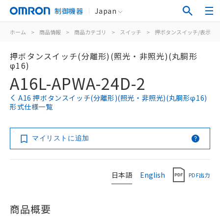
制御機器
Japan
ホーム
>
商品情報
>
商品カテゴリ
>
スイッチ
>
押ボタンスイッチ/表示灯
押ボタンスイッチ(分離形)(照光・非照光)(丸胴形
φ16)
A16L-APWA-24D-2
A16 押ボタンスイッチ(分離形)(照光・非照光)(丸胴形φ16)
形式仕様一覧
マイリストに追加
日本語
English
PDF出力
商品概要