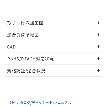
をご了承ください。
EU RoHS指令（10物質）の非含有証明書
※当社の共同利用者とは、
"個人情報
51物質の非含有証明書（当社基準）
の共同利用に関して"
の「1.共同利
※本証明書は発行日時点で非含有を証明す
用者の範囲」に記載されている法人を
るもので、過去に遡って非含有を証明する
指します。
取りつけ穴加工図
ものではありません。
また、RoHS指令のフタル酸エステル類４
情報更新：2026/05/21
物質の対応では、対応完了までの期間は出
適合負荷領域図
荷製品に未対応品が混在することから備考
欄に対応日を記載しておりました。
情報更新：2026/05/21
CAD
既に当社にて対応品への在庫切替を完了
していることから、特段のことがない限
ログイン/会員登録いただくと、CADデータをダウンロー
RoHS/REACH対応状況
り、2022年1月12日より割愛しておりま
ドすることができます。
す。
情報更新：2026/7/29
規格認証/適合状況
ログイン/会員登録
EU RoHS
注意事項・凡例
UL認証
CSA認証
CEマーキング
No
No
Yes
対応状況
対応予定月
※1
※2
ダウンロードデータをご利用いただく前に、以下を必ずお読
みください。
カタログ/データシート/マニュアル
対応済み
ソフトウェアの使用条件