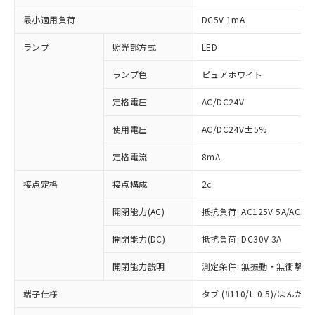
最小適用負荷
DC5V 1mA
ランプ
照光部方式
LED
ランプ色
ピュアホワイト
定格電圧
AC/DC24V
使用電圧
AC/DC24V±5%
定格電流
8mA
接点定格
接点構成
2c
開閉能力(AC)
抵抗負荷: AC125V 5A/AC250
開閉能力(DC)
抵抗負荷: DC30V 3A
開閉能力説明
測定条件: 無振動・無衝撃状態
端子仕様
タブ (#110/t=0.5)/はん
※1 対応状況