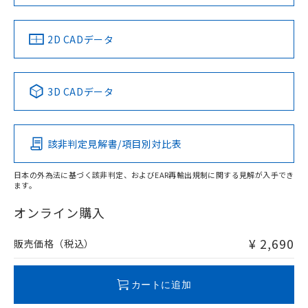
LR型式承認
DNV型式承認
BV型式承認
KR型式承
（イギリス
（ノルウェー
（フランス
（韓国
船舶規格）
船舶規格）
船舶規格）
船舶規格
中国 RoHS
注意事項・凡例
2D CADデータ
No
No
No
No
中国 RoHS表
※1 ※2
3D CADデータ
この製品の規格認証/適合状況ページへ
Pb
Hg
Cd
Cr(VI)
その他の認証はこちらのページからご検索ください
該非判定見解書/項目別対比表
O
O
O
O
日本の外為法に基づく該非判定、およびEAR再輸出規制に関する見解が入手でき
ます。
"対応済み"や非含有の記載がされた商品であっても、流通
在庫等で未対応品が混在する可能性があります。
オンライン購入
非含有品が必要な際は、弊社営業部門もしくは販売店へお
問い合わせください。
¥ 2,690
販売価格（税込）
この製品のRoHS/REACH対応状況ページへ
カートに追加