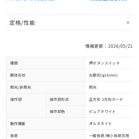
定格/性能
情報更新：2026/05/21
種類
押ボタンスイッチ
胴体形状
丸胴形(φ16mm)
照光/非照光
照光
操作部
操作部形状
正方形 2方向ガード
操作部色
ピュアホワイト
動作機能
オルタネイト
負荷
一般負荷/微小負荷共用