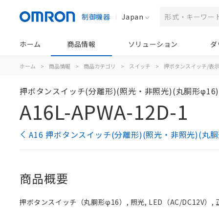
制御機器
Japan
ホーム
商品情報
ソリューション
ダ
ホーム
>
商品情報
>
商品カテゴリ
>
スイッチ
>
押ボタンスイッチ/表
押ボタンスイッチ(分離形)(照光・非照光)(丸胴形φ16
A16L-APWA-12D-1
A16 押ボタンスイッチ(分離形)(照光・非照光)(丸胴
商品概要
押ボタンスイッチ（丸胴形φ16）, 照光, LED（AC/DC12V）, 