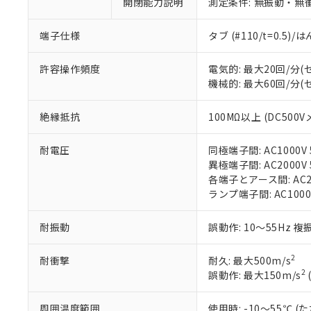
※1 中国RoHS
開閉能力説明
測定条件: 無振動・無衝
仕入先様の事情に
があります。
以下の条件をお読
「○」：最大均質
端子仕様
タブ (#110/t=0.5
「×」：最大均質
本サービスは
当社は、これ
*EU RoHS指令（10物
「－」：未確認で
鉛(Pb) 1000ppm以下、
くものです。
う）を輸出ま
許容操作頻度
電気的: 最大20回/分
記
説明
六価クロム(Cr(Ⅵ)) 1
当社制御機器
などの必要な
フタル酸ビス(2-エチルヘ
機械的: 最大60回/分
号
*中国RoHS10物質の基準値 
ル（DBP） 1000ppm
在庫状況およ
当社は規制貨
Pb(鉛) :1000ppm、 Hg
但し、RoHS指令で産
のであり、閲
ます。
Cr(Ⅵ)(六価クロム) : 
フタル酸エステル類の４
絶縁抵抗
100MΩ以上 (DC500V
○
一定数以
DBP(フタル酸ジブチル) :
い。
当社は貴社製
DEHP(フタル酸ビス(2-エ
正式な納期状
置等に一切使
耐電圧
同極端子間: AC1000V 5
当社販売員に
※2 対応予定月
△
一定数に
当社は、貴社
異極端子間: AC2000V 5
オムロン制御
また当社は、
※2 環境保護使
各端子とアース間: AC200
在庫状況およ
部品在庫の切り替
たしません。
－
在庫なし
ランプ端子間: AC1000
す。
「ｅ」：有害物質
機器販売
マイパーツ機
「10」：通常の
ている必要が
耐振動
誤動作: 10～55Hz 複
味します。
空
受注生産
お客様が当ウ
※3 非含有証明
「－」：未確認で
白
が、当社の製
2
耐衝撃
耐久: 最大500m/s
さい。
下記の非含有証明
2
誤動作: 最大150m/s
※当社の共同
いる法人を指
EU RoHS指令（
周囲温度範囲
使用時: -10～55℃