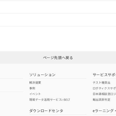
ードすることができます。
情報更新：
ログイン/会員登録
CCC認証
電波法
みください。
Yes
N/A
非含有証明書
※3
ページ先頭へ戻る
ダウンロードはこちら
型式承認
NK型式承認
ABS型式承認
韓国
（日本
（アメリカ
ソリューション
サービスサポ
舶規格）
船舶規格）
船舶規格）
解決提案
テスト機貸出
事例
ロボティクスサ
No
No
イベント
日本語相談窓口
現場データ活用サービスi-BELT
輸出該非判定
I)
PBBs
PBDEs
DBP
ダウンロードセンタ
eラーニング
この製品の規格認証/適合