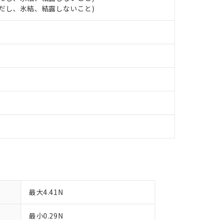
明書（当社基準）
 (ただし、氷結、結露しないこと)
日時点で非含有を証明するもので、過去に遡って非含有を証明するも
令のフタル酸エステル類４物質の対応では、対応完了までの期間は出
備考欄に対応日を記載しておりました。
品への在庫切替を完了していることから、特段のことがない限り、20
す。
最大4.41N
最小0.29N