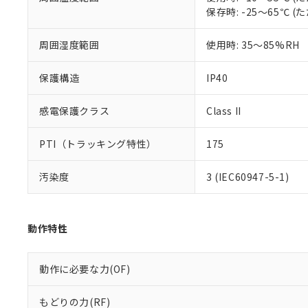
51物質の非含有証
保存時: -25～65℃
※本証明書は発行
また、RoHS指
周囲湿度範囲
使用時: 35～85%RH
混在することから
既に当社にて対応
り割愛しておりま
保護構造
IP40
感電保護クラス
Class II
PTI（トラッキング特性）
175
汚染度
3 (IEC60947-5-1)
動作特性
動作に必要な力(OF)
もどりの力(RF)