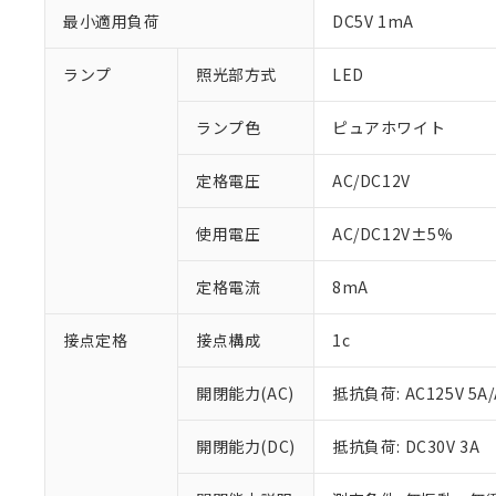
最小適用負荷
DC5V 1mA
ランプ
照光部方式
LED
ランプ色
ピュアホワイト
定格電圧
AC/DC12V
使用電圧
AC/DC12V±5%
定格電流
8mA
接点定格
接点構成
1c
※1 対応状況
対応済み：EU
開閉能力(AC)
抵抗負荷: AC125V 5A/
対応予定：EU R
対応予定なし：EU
開閉能力(DC)
抵抗負荷: DC30V 3A
調査・確認中：EU
ご利用条件
非該当品：ライセ