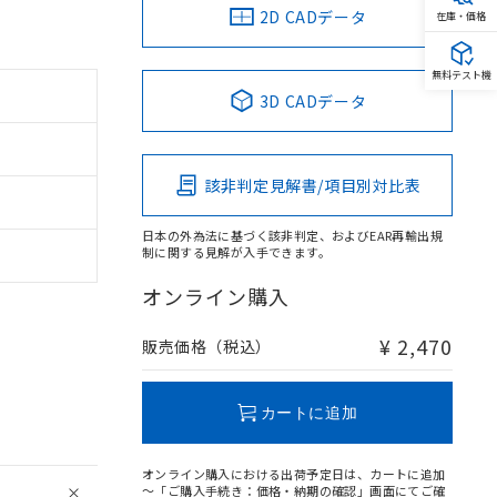
2D CADデータ
在庫・価格
無料テスト機
3D CADデータ
該非判定見解書/項目別対比表
日本の外為法に基づく該非判定、およびEAR再輸出規
制に関する見解が入手できます。
オンライン購入
¥ 2,470
販売価格（税込）
カートに追加
オンライン購入における出荷予定日は、カートに追加
～「ご購入手続き：価格・納期の確認」画面にてご確