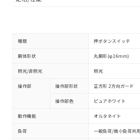
種類
押ボタンスイッチ
胴体形状
丸胴形(φ16mm)
照光/非照光
照光
操作部
操作部形状
正方形 2方向ガード
操作部色
ピュアホワイト
動作機能
オルタネイト
負荷
一般負荷/微小負荷共