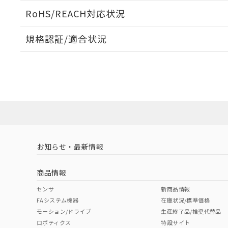
ログイン/会員登録いただくと、CADデータをダウンロ
RoHS/REACH対応状況
規格認証/適合状況
EU RoHS
注意事項・凡例
UL認証
CSA認証
CEマーキング
ダウンロードデータをご利用いただく前に、以下を必ずお読
No
No
Yes
対応状況
対応予定月
※1
※2
ソフトウェアの使用条件
対応済み
LR型式承認
DNV型式承認
BV型式承認
KR
（イギリス
（ノルウェー
（フランス
（
お知らせ・最新情報
中国 RoHS
注意事項・凡例
船舶規格）
船舶規格）
船舶規格）
船
商品情報
No
No
No
No
中国 RoHS表
※1 ※2
センサ
新商品情報
FAシステム機器
在庫状況/標準価格
Pb
Hg
Cd
Cr(V
モーション/ドライブ
生産終了品/推奨代替品
ロボティクス
特設サイト