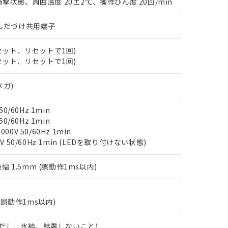
○×表
撃状態、周囲温度 20±2℃、操作ひん度 20回/min
より、非含有部品としていたものが、含有品と判明した場合などやむ
みいただき、同意のうえご利用ください。
材料含有率が中国RoHSの基準値以下であることを示します。
)/はんだづけ共用端子
材料含有率が中国RoHSの基準値を超えていることを示します。
、当社制御機器事業取扱商品の当社在庫状況および標準価格(税抜)
ら貴社製品のうち、外国為替および外国貿易法に定める商品（以下｢
質）：
す。当社販売部門へお問い合わせください。
 水銀(Hg) 1000ppm以下、 カドミウム(Cd) 100ppm以下、
たは国外への提供する場合は、日本国政府の輸出許可(または役務取
(セット、リセットで1回)
000ppm以下、ポリ臭化ビフェニル類(PBB) 1000ppm以下、ポリ臭化ジフェニルエーテル類(P
事業取扱商品の中には、本サービスの対象外となる商品もあること
手続きをとります。
キシル) (DEHP)(別名：DOP) 1000ppm以下、フタル酸ブチルベンジル（BBP） 100
(セット、リセットで1回)
(GB/T26572)：
以下、フタル酸ジイソブチル (DIBP) 1000ppm以下
び標準価格照会結果は、記載している更新日時点での社内データに
物を破棄する場合は、完全に破砕するなど、違法に輸出されないよ
(水銀) : 1000ppm、 Cd(カドミウム) : 100ppm、
業用監視および制御機器に対する適用除外項目は除く。
覧された時点での実際の在庫および標準価格とは異なる場合がある
1000ppm、 PBBs(ポリ臭化ビフェニル類) : 1000ppm、 PBDEs(ポリ臭化ジフェニルエーテル類
物質については閾値を超える意図的な使用がないことを確認しています。
メガ)
上の在庫あり
 1000ppm、 DIBP(フタル酸ジイソブチル) : 1000ppm、 BBP(フタル酸ブチルベンジル) :
品を、核兵器、ミサイル、化学兵器、生物兵器またはその他武器並
チルヘキシル)) : 1000ppm
況および標準価格はお客様のお取引先、またはお客様担当のオムロ
用いたしません。
0/60Hz 1min
ご相談ください。
は満たないが在庫あり
製品を第三者に販売する場合は、上記1、2および3の内容を当該第
0/60Hz 1min
機器販売店や当社販売拠点は「
販売ネットワーク
」をご確認くだ
販売先および販売に係わる関係者が違法に輸出するおそれがある場
用期限
0V 50/60Hz 1min
び標準価格結果を当社の事前の承諾なく第三者に漏洩または開示し
え状況などにより、予定月が前後することがあります。
(最新の在庫状況については、お客様のお取引先、またはお客様担当
V 50/60Hz 1min (LEDを取り付けない状態)
（10物質）のすべてが基準値以下であることを示します。
店・当社販売員にご確認ください)
能（部品リスト作成サービス）をご利用いただくには、I-Webメン
使用状況下において有害物質が外部に漏えいし、環境に深刻な影響を
あります。
振幅 1.5mm (誤動作1ms以内)
機種、また在庫状況の情報を公開していない機種
ェブサイト上で当社にご登録された部品リストについて、当社およ
書ダウンロード
す。当社販売部門へお問い合わせください。
品・サービスに関するお客様との取引・商談に必要な範囲で利用す
合意する
キャンセル
書をダウンロードすることができます。
(誤動作1ms以内)
利用者とは、
"個人情報の共同利用に関して"
の「1.共同利用者の
します。
10物質）の非含有証明書
 (ただし、氷結、結露しないこと)