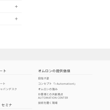
2026/7/29
ート
オムロンの提供価値
目指す姿
ポート
コンセプト「i-Automation!」
ジャパンデスク
オムロンの強み
お客様との共創拠点
AUTOMATION CENTER
DIBP
BBP
DEHP
環境保護
技術を磨く現場
・セミナ
状況ページへ
使用期限