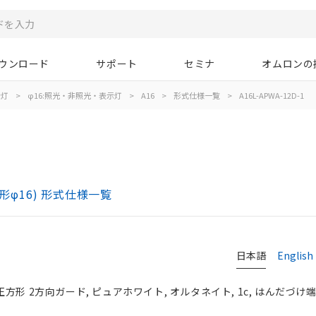
ウンロード
サポート
セミナ
オムロンの
示灯
>
φ16:照光・非照光・表示灯
>
A16
>
形式仕様一覧
>
A16L-APWA-12D-1
)
形φ16) 形式仕様一覧
日本語
English
正方形 2方向ガード, ピュアホワイト, オルタネイト, 1c, はんだづけ端子,