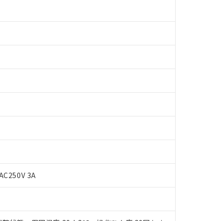
 RoHS指令（10物質）の非含有に対応した製品が提供可能な商品です
AC250V 3A
oHS指令（10物質）の非含有に対応した製品に切り替える予定のある
 RoHS指令（10物質）の非含有に非対応の商品で、対応品を出す予
 RoHS指令（10物質）の非含有の対応状況を調査中または確認中の
ンス料など無形物で、有害物質有無と関係のない商品です。