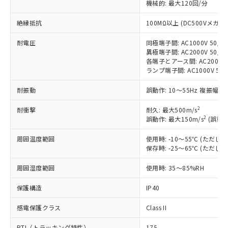
機械的: 最大120回/分
非含有に対応した製品が提供可能な商品で
す。
絶縁抵抗
100MΩ以上 (DC500Vメガ)
対応予定：EU RoHS指令（10物質）の非含
ご利用条件
有に対応した製品に切り替える予定のある
耐電圧
同極端子間: AC1000V 50/60
商品です。
異極端子間: AC2000V 50/60
対応予定なし：EU RoHS指令（10物質）の
各端子とアース間: AC2000V 5
以下の条件をお読みいただき、同意のうえ
ランプ端子間: AC1000V 50
非含有に非対応の商品で、対応品を出す予
ご利用ください。
定はありません。
耐振動
誤動作: 10～55Hz 複振幅 1
調査・確認中：EU RoHS指令（10物質）の
本サービスは、当社制御機器事業取扱
※1 中国RoHS○×表
非含有の対応状況を調査中または確認中の
商品の当社在庫状況および標準価格
2
耐衝撃
耐久: 最大500m/s
商品です。
2
誤動作: 最大150m/s
(誤動作
(税抜)を提供させていただくもので
「○」：最大均質材料含有率が中国RoHSの
非該当品：ライセンス料など無形物で、有
す。
基準値以下であることを示します。
害物質有無と関係のない商品です。
周囲温度範囲
使用時: -10～55℃ (ただ
当社制御機器事業取扱商品の中には、
「×」：最大均質材料含有率が中国RoHSの
仕入先様の事情により、非含有部品として
保存時: -25～65℃ (ただ
本サービスの対象外となる商品もある
基準値を超えていることを示します。
いたものが、含有品と判明した場合などや
当社は、これら貴社製品のうち、外国
ことをご了承ください。
「－」：未確認です。当社販売部門へお問
周囲湿度範囲
むを得ず変更することがあります。
使用時: 35～85%RH
為替および外国貿易法に定める商品
在庫状況および標準価格照会結果は、
い合わせください。
（以下｢規制貨物等」という）を輸出
記載している更新日時点での社内デー
保護構造
IP40
*EU RoHS指令（10物質）：
または国外への提供する場合は、日本
記
タに基づき作成されるものであり、閲
説明
鉛(Pb) 1000ppm以下、 水銀(Hg) 1000ppm以下、 カド
*中国RoHS10物質の基準値 (GB/T26572)：
国政府の輸出許可(または役務取引許
号
覧された時点での実際の在庫および標
ミウム(Cd) 100ppm以下、
Pb(鉛) :1000ppm、 Hg(水銀) : 1000ppm、 Cd(カドミウ
感電保護クラス
Class II
可)を取得するなどの必要な手続きを
六価クロム(Cr(Ⅵ)) 1000ppm以下、ポリ臭化ビフェニル
ム) : 100ppm、
準価格とは異なる場合があることをご
類(PBB) 1000ppm以下、ポリ臭化ジフェニルエーテル類
Cr(Ⅵ)(六価クロム) : 1000ppm、 PBBs(ポリ臭化ビフェ
とります。
了承ください。
PTI（トラッキング特性）
175