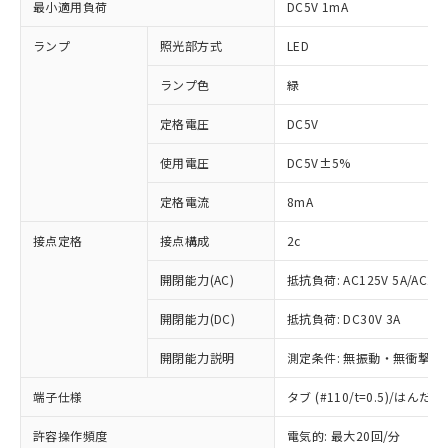
最小適用負荷
DC5V 1mA
ランプ
照光部方式
LED
ランプ色
緑
定格電圧
DC5V
使用電圧
DC5V±5%
定格電流
8mA
接点定格
接点構成
2c
開閉能力(AC)
抵抗負荷: AC125V 5A/AC250
開閉能力(DC)
抵抗負荷: DC30V 3A
開閉能力説明
測定条件: 無振動・無衝撃状態
端子仕様
タブ (#110/t=0.5)/はん
※1 対応状況
許容操作頻度
電気的: 最大20回/分
対応済み：EU RoHS指令（10物質）の