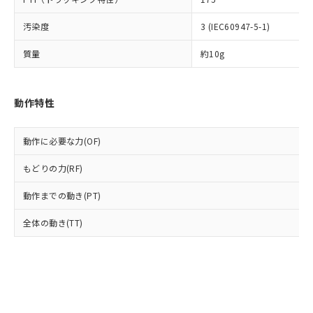
(PBDE) 1000ppm以下、フタル酸ビス(2-エチルヘキシ
○
一定数以上の在庫あり
ニル類) : 1000ppm、 PBDEs(ポリ臭化ジフェニルエーテ
当社は規制貨物を破棄する場合は、完
ル) (DEHP)(別名：DOP) 1000ppm以下、フタル酸ブチ
正式な納期状況および標準価格はお客
ル類) : 1000ppm、
ルベンジル（BBP） 1000ppm以下、フタル酸ジブチル
全に破砕するなど、違法に輸出されな
DBP(フタル酸ジブチル) : 1000ppm、 DIBP(フタル酸ジ
汚染度
3 (IEC60947-5-1)
様のお取引先、またはお客様担当のオ
（DBP） 1000ppm以下、フタル酸ジイソブチル
イソブチル) : 1000ppm、 BBP(フタル酸ブチルベンジ
△
一定数には満たないが在庫あり
いよう必要な手段を講じます。
ムロン制御機器販売店・当社販売員に
(DIBP) 1000ppm以下
ル) : 1000ppm、
当社は貴社製品を、核兵器、ミサイ
但し、RoHS指令で産業用監視および制御機器に対する
質量
約10g
DEHP(フタル酸ビス(2-エチルヘキシル)) : 1000ppm
ご相談ください。
適用除外項目は除く。
ル、化学兵器、生物兵器またはその他
－
在庫なし(最新の在庫状況につ
オムロン制御機器販売店や当社販売拠
フタル酸エステル類の４物質については閾値を超える意
武器並びにこれらの製造装置等に一切
いては、お客様のお取引先、ま
図的な使用がないことを確認しています。
点は「
販売ネットワーク
」をご確認
※2 環境保護使用期限
使用いたしません。
たはお客様担当のオムロン制御
ください。
動作特性
当社は、貴社製品を第三者に販売する
機器販売店・当社販売員にご確
在庫状況および標準価格結果を当社の
※2 対応予定月
「ｅ」：有害物質（10物質）のすべてが基
場合は、上記1、2および3の内容を当
認ください)
事前の承諾なく第三者に漏洩または開
準値以下であることを示します。
該第三者に通知します。また当社は、
動作に必要な力(OF)
示しないようお願いします。
部品在庫の切り替え状況などにより、予定
「10」：通常の使用状況下において有害物
販売先および販売に係わる関係者が違
マイパーツ機能（部品リスト作成サー
空
受注生産機種、また在庫状況の
月が前後することがあります。
質が外部に漏えいし、環境に深刻な影響を
もどりの力(RF)
法に輸出するおそれがある場合は、取
ビス）をご利用いただくには、I-Web
白
情報を公開していない機種
及ぼさない年数を意味します。
り引きをいたしません。
メンバーズにご登録されている必要が
動作までの動き(PT)
「－」：未確認です。当社販売部門へお問
あります。
い合わせください。
お客様が当ウェブサイト上で当社にご
全体の動き(TT)
※3 非含有証明書ダウンロード
登録された部品リストについて、当社
および当社の共同利用者が、当社の製
下記の非含有証明書をダウンロードするこ
品・サービスに関するお客様との取
とができます。
合意する
キャンセル
引・商談に必要な範囲で利用すること
をご了承ください。
EU RoHS指令（10物質）の非含有証明書
※当社の共同利用者とは、
"個人情報