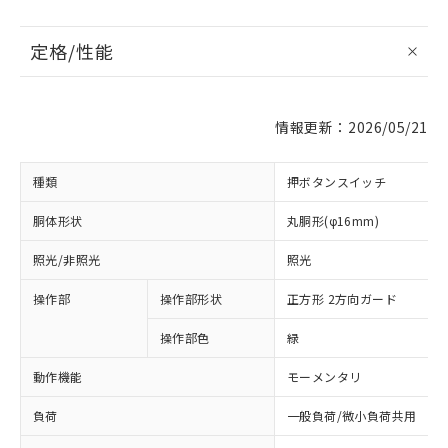
定格/性能
情報更新：2026/05/21
種類
押ボタンスイッチ
胴体形状
丸胴形(φ16mm)
照光/非照光
照光
操作部
操作部形状
正方形 2方向ガード
操作部色
緑
動作機能
モーメンタリ
負荷
一般負荷/微小負荷共用