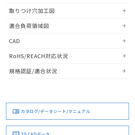
51物質の非含有証明書（当社基準）
の共同利用に関して"
の「1.共同利
※本証明書は発行日時点で非含有を証明す
取りつけ穴加工図
用者の範囲」に記載されている法人を
るもので、過去に遡って非含有を証明する
指します。
ものではありません。
情報更新：2026/05/21
適合負荷領域図
また、RoHS指令のフタル酸エステル類４
物質の対応では、対応完了までの期間は出
情報更新：2026/05/21
荷製品に未対応品が混在することから備考
CAD
欄に対応日を記載しておりました。
ログイン/会員登録いただくと、CADデータをダウンロー
既に当社にて対応品への在庫切替を完了
RoHS/REACH対応状況
ドすることができます。
していることから、特段のことがない限
り、2022年1月12日より割愛しておりま
情報更新：2026/7/29
規格認証/適合状況
す。
ログイン/会員登録
EU RoHS
注意事項・凡例
UL認証
CSA認証
CEマーキング
No
No
Yes
対応状況
対応予定月
※1
※2
ダウンロードデータをご利用いただく前に、以下を必ずお読
みください。
カタログ/データシート/マニュアル
対応済み
ソフトウェアの使用条件
LR型式承認
DNV型式承認
BV型式承認
KR型式承
（イギリス
（ノルウェー
（フランス
（韓国
船舶規格）
船舶規格）
船舶規格）
船舶規格
中国 RoHS
注意事項・凡例
2D CADデータ