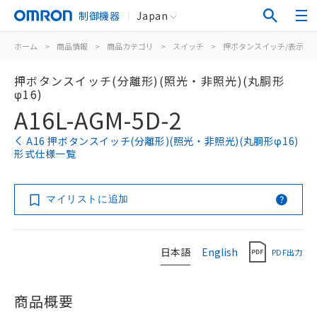
制御機器
Japan
ホーム
>
商品情報
>
商品カテゴリ
>
スイッチ
>
押ボタンスイッチ/表示灯
押ボタンスイッチ(分離形)(照光・非照光)(丸胴形
φ16)
A16L-AGM-5D-2
A16 押ボタンスイッチ(分離形)(照光・非照光)(丸胴形φ16)
形式仕様一覧
マイリストに追加
日本語
English
PDF出力
商品概要