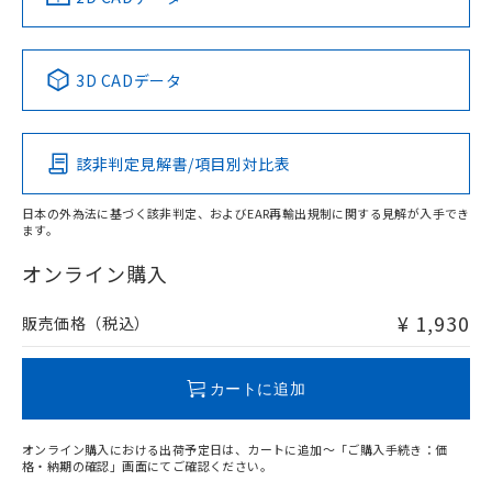
No
No
No
No
中国 RoHS表
※1 ※2
3D CADデータ
この製品の規格認証/適合状況ページへ
Pb
Hg
Cd
Cr(VI)
その他の認証はこちらのページからご検索ください
該非判定見解書/項目別対比表
O
O
O
O
日本の外為法に基づく該非判定、およびEAR再輸出規制に関する見解が入手でき
ます。
"対応済み"や非含有の記載がされた商品であっても、流通
在庫等で未対応品が混在する可能性があります。
オンライン購入
非含有品が必要な際は、弊社営業部門もしくは販売店へお
問い合わせください。
¥ 1,930
販売価格（税込）
この製品のRoHS/REACH対応状況ページへ
カートに追加
オンライン購入における出荷予定日は、カートに追加～「ご購入手続き：価
格・納期の確認」画面にてご確認ください。