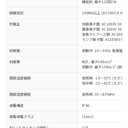
機械的: 最大120回/分
す。
対応予定：EU RoHS指令（10物質）の非含
絶縁抵抗
100MΩ以上 (DC500Vメガ)
ご利用条件
有に対応した製品に切り替える予定のある
商品です。
耐電圧
同極端子間: AC1000V 50/60
対応予定なし：EU RoHS指令（10物質）の
異極端子間: AC2000V 50/60
以下の条件をお読みいただき、同意のうえ
各端子とアース間: AC2000V 5
非含有に非対応の商品で、対応品を出す予
ご利用ください。
ランプ端子間: AC1000V 50
定はありません。
調査・確認中：EU RoHS指令（10物質）の
本サービスは、当社制御機器事業取扱
耐振動
誤動作: 10～55Hz 複振幅 1
※1 中国RoHS○×表
非含有の対応状況を調査中または確認中の
商品の当社在庫状況および標準価格
商品です。
2
(税抜)を提供させていただくもので
耐衝撃
耐久: 最大500m/s
「○」：最大均質材料含有率が中国RoHSの
非該当品：ライセンス料など無形物で、有
2
誤動作: 最大150m/s
(誤動作
す。
基準値以下であることを示します。
害物質有無と関係のない商品です。
当社制御機器事業取扱商品の中には、
「×」：最大均質材料含有率が中国RoHSの
仕入先様の事情により、非含有部品として
周囲温度範囲
使用時: -10～55℃ (ただ
本サービスの対象外となる商品もある
基準値を超えていることを示します。
いたものが、含有品と判明した場合などや
保存時: -25～65℃ (ただ
当社は、これら貴社製品のうち、外国
ことをご了承ください。
「－」：未確認です。当社販売部門へお問
むを得ず変更することがあります。
為替および外国貿易法に定める商品
在庫状況および標準価格照会結果は、
い合わせください。
周囲湿度範囲
使用時: 35～85%RH
（以下｢規制貨物等」という）を輸出
記載している更新日時点での社内デー
*EU RoHS指令（10物質）：
または国外への提供する場合は、日本
記
タに基づき作成されるものであり、閲
説明
保護構造
IP40
鉛(Pb) 1000ppm以下、 水銀(Hg) 1000ppm以下、 カド
*中国RoHS10物質の基準値 (GB/T26572)：
国政府の輸出許可(または役務取引許
号
覧された時点での実際の在庫および標
ミウム(Cd) 100ppm以下、
Pb(鉛) :1000ppm、 Hg(水銀) : 1000ppm、 Cd(カドミウ
可)を取得するなどの必要な手続きを
六価クロム(Cr(Ⅵ)) 1000ppm以下、ポリ臭化ビフェニル
ム) : 100ppm、
準価格とは異なる場合があることをご
感電保護クラス
Class II
類(PBB) 1000ppm以下、ポリ臭化ジフェニルエーテル類
Cr(Ⅵ)(六価クロム) : 1000ppm、 PBBs(ポリ臭化ビフェ
とります。
了承ください。
(PBDE) 1000ppm以下、フタル酸ビス(2-エチルヘキシ
○
一定数以上の在庫あり
ニル類) : 1000ppm、 PBDEs(ポリ臭化ジフェニルエーテ
当社は規制貨物を破棄する場合は、完
ル) (DEHP)(別名：DOP) 1000ppm以下、フタル酸ブチ
正式な納期状況および標準価格はお客
PTI（トラッキング特性）
175
ル類) : 1000ppm、