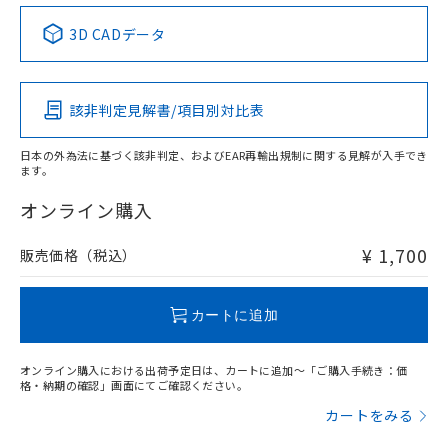
中国 RoHS表
※1 ※2
3D CADデータ
この製品の規格認証/適合状況ページへ
Pb
Hg
Cd
Cr(VI)
その他の認証はこちらのページからご検索ください
該非判定見解書/項目別対比表
O
O
O
O
日本の外為法に基づく該非判定、およびEAR再輸出規制に関する見解が入手でき
ます。
"対応済み"や非含有の記載がされた商品であっても、流通
在庫等で未対応品が混在する可能性があります。
オンライン購入
非含有品が必要な際は、弊社営業部門もしくは販売店へお
問い合わせください。
¥ 1,700
販売価格（税込）
この製品のRoHS/REACH対応状況ページへ
カートに追加
オンライン購入における出荷予定日は、カートに追加～「ご購入手続き：価
格・納期の確認」画面にてご確認ください。
カートをみる