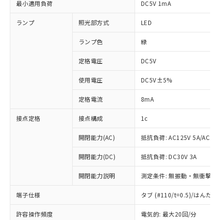
最小適用負荷
DC5V 1mA
ランプ
照光部方式
LED
ランプ色
緑
定格電圧
DC5V
使用電圧
DC5V±5%
定格電流
8mA
接点定格
接点構成
1c
開閉能力(AC)
抵抗負荷: AC125V 5A/AC250
開閉能力(DC)
抵抗負荷: DC30V 3A
開閉能力説明
測定条件: 無振動・無衝撃状態
※1 対応状況
端子仕様
タブ (#110/t=0.5)/はん
対応済み：EU RoHS指令（10物質）の
許容操作頻度
電気的: 最大20回/分
非含有に対応した製品が提供可能な商品で