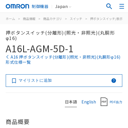
制御機器
Japan
ホーム
>
商品情報
>
商品カテゴリ
>
スイッチ
>
押ボタンスイッチ/表示灯
押ボタンスイッチ(分離形)(照光・非照光)(丸胴形
φ16)
A16L-AGM-5D-1
A16 押ボタンスイッチ(分離形)(照光・非照光)(丸胴形φ16)
形式仕様一覧
マイリストに追加
日本語
English
PDF出力
商品概要