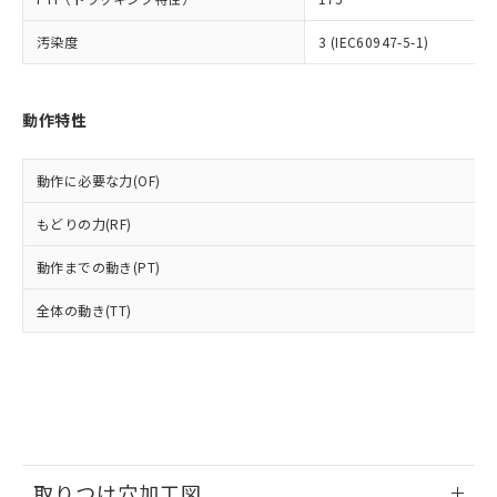
ルベンジル（BBP） 1000ppm以下、フタル酸ジブチル
全に破砕するなど、違法に輸出されな
DBP(フタル酸ジブチル) : 1000ppm、 DIBP(フタル酸ジ
様のお取引先、またはお客様担当のオ
（DBP） 1000ppm以下、フタル酸ジイソブチル
イソブチル) : 1000ppm、 BBP(フタル酸ブチルベンジ
△
一定数には満たないが在庫あり
いよう必要な手段を講じます。
汚染度
3 (IEC60947-5-1)
ムロン制御機器販売店・当社販売員に
(DIBP) 1000ppm以下
ル) : 1000ppm、
当社は貴社製品を、核兵器、ミサイ
但し、RoHS指令で産業用監視および制御機器に対する
DEHP(フタル酸ビス(2-エチルヘキシル)) : 1000ppm
ご相談ください。
適用除外項目は除く。
ル、化学兵器、生物兵器またはその他
－
在庫なし(最新の在庫状況につ
オムロン制御機器販売店や当社販売拠
フタル酸エステル類の４物質については閾値を超える意
武器並びにこれらの製造装置等に一切
いては、お客様のお取引先、ま
図的な使用がないことを確認しています。
点は「
販売ネットワーク
」をご確認
動作特性
※2 環境保護使用期限
使用いたしません。
たはお客様担当のオムロン制御
ください。
当社は、貴社製品を第三者に販売する
機器販売店・当社販売員にご確
在庫状況および標準価格結果を当社の
※2 対応予定月
「ｅ」：有害物質（10物質）のすべてが基
場合は、上記1、2および3の内容を当
動作に必要な力(OF)
認ください)
事前の承諾なく第三者に漏洩または開
準値以下であることを示します。
該第三者に通知します。また当社は、
示しないようお願いします。
部品在庫の切り替え状況などにより、予定
「10」：通常の使用状況下において有害物
もどりの力(RF)
販売先および販売に係わる関係者が違
マイパーツ機能（部品リスト作成サー
空
受注生産機種、また在庫状況の
月が前後することがあります。
質が外部に漏えいし、環境に深刻な影響を
法に輸出するおそれがある場合は、取
ビス）をご利用いただくには、I-Web
白
情報を公開していない機種
動作までの動き(PT)
及ぼさない年数を意味します。
り引きをいたしません。
メンバーズにご登録されている必要が
「－」：未確認です。当社販売部門へお問
あります。
全体の動き(TT)
い合わせください。
お客様が当ウェブサイト上で当社にご
※3 非含有証明書ダウンロード
登録された部品リストについて、当社
および当社の共同利用者が、当社の製
下記の非含有証明書をダウンロードするこ
品・サービスに関するお客様との取
とができます。
合意する
キャンセル
引・商談に必要な範囲で利用すること
をご了承ください。
EU RoHS指令（10物質）の非含有証明書
※当社の共同利用者とは、
"個人情報
51物質の非含有証明書（当社基準）
の共同利用に関して"
の「1.共同利
取りつけ穴加工図