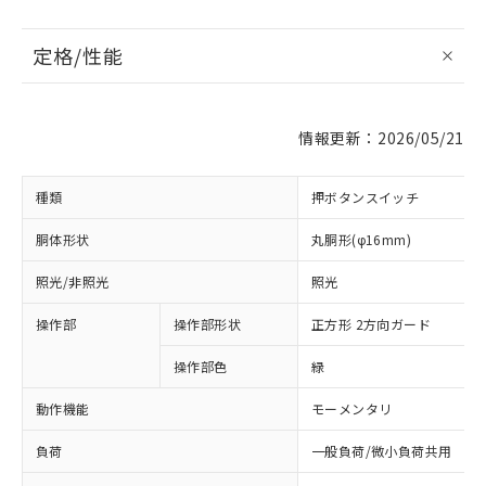
定格/性能
情報更新：2026/05/21
種類
押ボタンスイッチ
胴体形状
丸胴形(φ16mm)
照光/非照光
照光
操作部
操作部形状
正方形 2方向ガード
操作部色
緑
動作機能
モーメンタリ
負荷
一般負荷/微小負荷共用