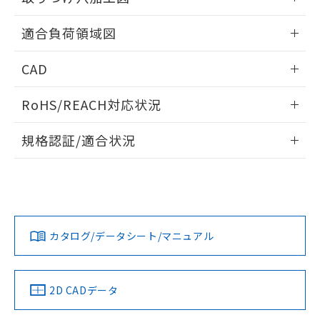
※本証明書は発行日時点で非含有を証明す
用者の範囲」に記載されている法人を
るもので、過去に遡って非含有を証明する
情報更新：2026/05/21
指します。
適合負荷領域図
ものではありません。
また、RoHS指令のフタル酸エステル類４
情報更新：2026/05/21
物質の対応では、対応完了までの期間は出
CAD
荷製品に未対応品が混在することから備考
欄に対応日を記載しておりました。
ログイン/会員登録いただくと、CADデータをダウンロー
RoHS/REACH対応状況
既に当社にて対応品への在庫切替を完了
ドすることができます。
していることから、特段のことがない限
情報更新：2026/7/29
規格認証/適合状況
り、2022年1月12日より割愛しておりま
す。
ログイン/会員登録
EU RoHS
注意事項・凡例
UL認証
CSA認証
CEマーキング
No
No
Yes
対応状況
対応予定月
※1
※2
ダウンロードデータをご利用いただく前に、以下を必ずお読
みください。
カタログ/データシート/マニュアル
対応済み
ソフトウェアの使用条件
LR型式承認
DNV型式承認
BV型式承認
KR型式承
（イギリス
（ノルウェー
（フランス
（韓国
船舶規格）
船舶規格）
船舶規格）
船舶規格
中国 RoHS
注意事項・凡例
2D CADデータ
No
No
No
No