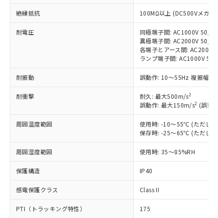
す。
対応予定：EU RoHS指令（10物質）の非含
絶縁抵抗
100MΩ以上 (DC500Vメガ)
ご利用条件
有に対応した製品に切り替える予定のある
商品です。
耐電圧
同極端子間: AC1000V 50/60
異極端子間: AC2000V 50/60
対応予定なし：EU RoHS指令（10物質）の
以下の条件をお読みいただき、同意のうえ
各端子とアース間: AC2000V 5
非含有に非対応の商品で、対応品を出す予
ランプ端子間: AC1000V 50
ご利用ください。
定はありません。
調査・確認中：EU RoHS指令（10物質）の
耐振動
本サービスは、当社制御機器事業取扱
誤動作: 10～55Hz 複振幅 1
※1 中国RoHS○×表
非含有の対応状況を調査中または確認中の
商品の当社在庫状況および標準価格
商品です。
2
耐衝撃
耐久: 最大500m/s
(税抜)を提供させていただくもので
「○」：最大均質材料含有率が中国RoHSの
非該当品：ライセンス料など無形物で、有
2
誤動作: 最大150m/s
(誤動作
す。
基準値以下であることを示します。
害物質有無と関係のない商品です。
当社制御機器事業取扱商品の中には、
「×」：最大均質材料含有率が中国RoHSの
仕入先様の事情により、非含有部品として
周囲温度範囲
使用時: -10～55℃ (ただ
本サービスの対象外となる商品もある
基準値を超えていることを示します。
保存時: -25～65℃ (ただ
いたものが、含有品と判明した場合などや
当社は、これら貴社製品のうち、外国
ことをご了承ください。
「－」：未確認です。当社販売部門へお問
むを得ず変更することがあります。
為替および外国貿易法に定める商品
在庫状況および標準価格照会結果は、
周囲湿度範囲
使用時: 35～85%RH
い合わせください。
（以下｢規制貨物等」という）を輸出
記載している更新日時点での社内デー
*EU RoHS指令（10物質）：
または国外への提供する場合は、日本
記
タに基づき作成されるものであり、閲
説明
保護構造
IP40
鉛(Pb) 1000ppm以下、 水銀(Hg) 1000ppm以下、 カド
*中国RoHS10物質の基準値 (GB/T26572)：
国政府の輸出許可(または役務取引許
号
覧された時点での実際の在庫および標
ミウム(Cd) 100ppm以下、
Pb(鉛) :1000ppm、 Hg(水銀) : 1000ppm、 Cd(カドミウ
可)を取得するなどの必要な手続きを
六価クロム(Cr(Ⅵ)) 1000ppm以下、ポリ臭化ビフェニル
ム) : 100ppm、
感電保護クラス
準価格とは異なる場合があることをご
Class II
類(PBB) 1000ppm以下、ポリ臭化ジフェニルエーテル類
Cr(Ⅵ)(六価クロム) : 1000ppm、 PBBs(ポリ臭化ビフェ
とります。
了承ください。
(PBDE) 1000ppm以下、フタル酸ビス(2-エチルヘキシ
○
一定数以上の在庫あり
ニル類) : 1000ppm、 PBDEs(ポリ臭化ジフェニルエーテ
当社は規制貨物を破棄する場合は、完
PTI（トラッキング特性）
175
ル) (DEHP)(別名：DOP) 1000ppm以下、フタル酸ブチ
正式な納期状況および標準価格はお客
ル類) : 1000ppm、
ルベンジル（BBP） 1000ppm以下、フタル酸ジブチル
DBP(フタル酸ジブチル) : 1000ppm、 DIBP(フタル酸ジ