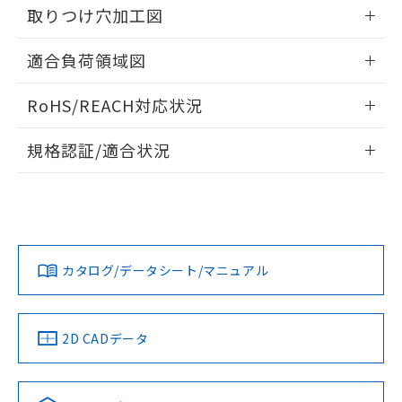
るもので、過去に遡って非含有を証明する
取りつけ穴加工図
指します。
ものではありません。
情報更新：2026/05/21
また、RoHS指令のフタル酸エステル類４
適合負荷領域図
物質の対応では、対応完了までの期間は出
荷製品に未対応品が混在することから備考
情報更新：2026/05/21
RoHS/REACH対応状況
欄に対応日を記載しておりました。
既に当社にて対応品への在庫切替を完了
情報更新：2026/7/29
していることから、特段のことがない限
規格認証/適合状況
り、2022年1月12日より割愛しておりま
EU RoHS
注意事項・凡例
す。
UL認証
CSA認証
CEマーキング
No
No
Yes
対応状況
対応予定月
※1
※2
カタログ/データシート/マニュアル
対応済み
LR型式承認
DNV型式承認
BV型式承認
KR型式承
（イギリス
（ノルウェー
（フランス
（韓国
船舶規格）
船舶規格）
船舶規格）
船舶規格
中国 RoHS
注意事項・凡例
2D CADデータ
No
No
No
No
中国 RoHS表
※1 ※2