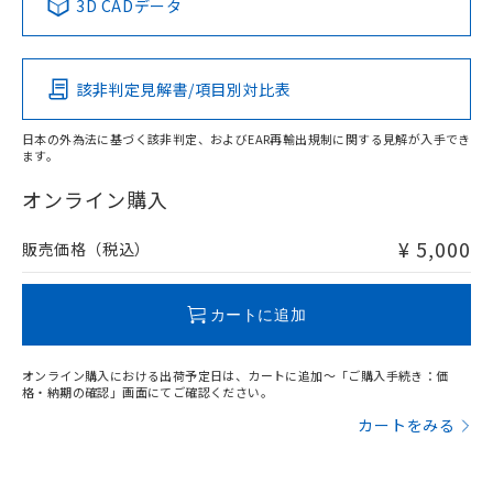
3D CADデータ
この製品の規格認証/適合状況ページへ
Pb
Hg
Cd
Cr(VI)
その他の認証はこちらのページからご検索ください
該非判定見解書/項目別対比表
X
O
O
O
日本の外為法に基づく該非判定、およびEAR再輸出規制に関する見解が入手でき
ます。
"対応済み"や非含有の記載がされた商品であっても、流通
在庫等で未対応品が混在する可能性があります。
オンライン購入
非含有品が必要な際は、弊社営業部門もしくは販売店へお
問い合わせください。
¥ 5,000
販売価格（税込）
この製品のRoHS/REACH対応状況ページへ
カートに追加
オンライン購入における出荷予定日は、カートに追加～「ご購入手続き：価
格・納期の確認」画面にてご確認ください。
カートをみる