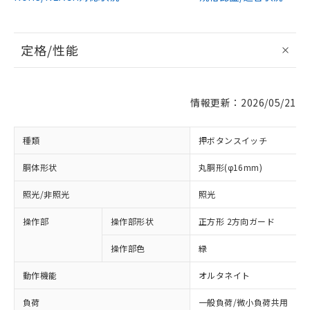
定格/性能
情報更新：2026/05/21
種類
押ボタンスイッチ
胴体形状
丸胴形(φ16mm)
照光/非照光
照光
操作部
操作部形状
正方形 2方向ガード
操作部色
緑
動作機能
オルタネイト
負荷
一般負荷/微小負荷共用