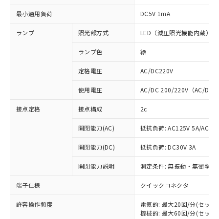
最小適用負荷
DC5V 1mA
ランプ
照光部方式
LED（減圧照光機能内蔵）
ランプ色
緑
定格電圧
AC/DC220V
使用電圧
AC/DC 200/220V（AC/DC 
接点定格
接点構成
2c
開閉能力(AC)
抵抗負荷: AC125V 5A/AC250
開閉能力(DC)
抵抗負荷: DC30V 3A
開閉能力説明
測定条件: 無振動・無衝撃状態
※1 対応状況
端子仕様
クイックコネクタ
対応済み：EU RoHS指令（10物質）の
許容操作頻度
電気的: 最大20回/分(セッ
非含有に対応した製品が提供可能な商品で
機械的: 最大60回/分(セッ