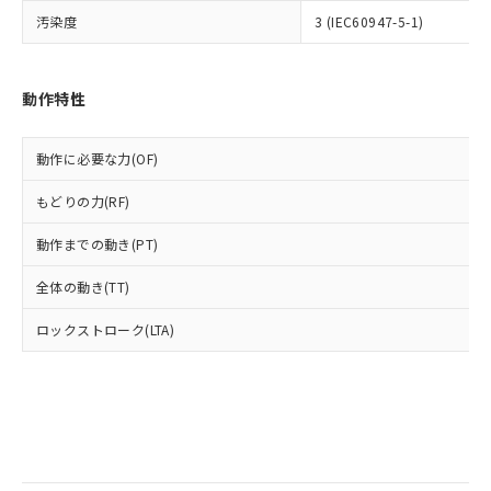
全に破砕するなど、違法に輸出されな
様のお取引先、またはお客様担当のオ
（DBP） 1000ppm以下、フタル酸ジイソブチル
イソブチル) : 1000ppm、 BBP(フタル酸ブチルベンジ
△
一定数には満たないが在庫あり
汚染度
いよう必要な手段を講じます。
3 (IEC60947-5-1)
ムロン制御機器販売店・当社販売員に
(DIBP) 1000ppm以下
ル) : 1000ppm、
当社は貴社製品を、核兵器、ミサイ
但し、RoHS指令で産業用監視および制御機器に対する
DEHP(フタル酸ビス(2-エチルヘキシル)) : 1000ppm
ご相談ください。
適用除外項目は除く。
ル、化学兵器、生物兵器またはその他
－
在庫なし(最新の在庫状況につ
オムロン制御機器販売店や当社販売拠
フタル酸エステル類の４物質については閾値を超える意
武器並びにこれらの製造装置等に一切
いては、お客様のお取引先、ま
図的な使用がないことを確認しています。
動作特性
点は「
販売ネットワーク
」をご確認
※2 環境保護使用期限
使用いたしません。
たはお客様担当のオムロン制御
ください。
当社は、貴社製品を第三者に販売する
機器販売店・当社販売員にご確
在庫状況および標準価格結果を当社の
※2 対応予定月
「ｅ」：有害物質（10物質）のすべてが基
動作に必要な力(OF)
場合は、上記1、2および3の内容を当
認ください)
事前の承諾なく第三者に漏洩または開
準値以下であることを示します。
該第三者に通知します。また当社は、
示しないようお願いします。
もどりの力(RF)
部品在庫の切り替え状況などにより、予定
「10」：通常の使用状況下において有害物
販売先および販売に係わる関係者が違
マイパーツ機能（部品リスト作成サー
空
受注生産機種、また在庫状況の
月が前後することがあります。
質が外部に漏えいし、環境に深刻な影響を
法に輸出するおそれがある場合は、取
ビス）をご利用いただくには、I-Web
白
情報を公開していない機種
動作までの動き(PT)
及ぼさない年数を意味します。
り引きをいたしません。
メンバーズにご登録されている必要が
「－」：未確認です。当社販売部門へお問
あります。
全体の動き(TT)
い合わせください。
お客様が当ウェブサイト上で当社にご
※3 非含有証明書ダウンロード
登録された部品リストについて、当社
ロックストローク(LTA)
および当社の共同利用者が、当社の製
下記の非含有証明書をダウンロードするこ
品・サービスに関するお客様との取
とができます。
合意する
キャンセル
引・商談に必要な範囲で利用すること
をご了承ください。
EU RoHS指令（10物質）の非含有証明書
※当社の共同利用者とは、
"個人情報
51物質の非含有証明書（当社基準）
の共同利用に関して"
の「1.共同利
※本証明書は発行日時点で非含有を証明す
用者の範囲」に記載されている法人を