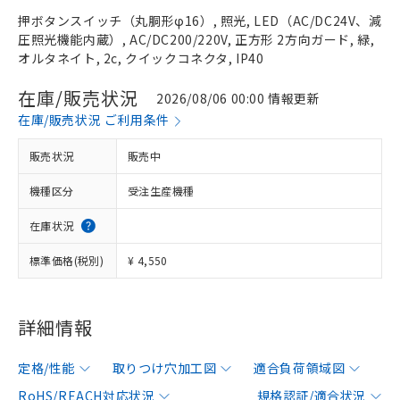
押ボタンスイッチ（丸胴形φ16）, 照光, LED（AC/DC24V、減
圧照光機能内蔵）, AC/DC200/220V, 正方形 2方向ガード, 緑,
オルタネイト, 2c, クイックコネクタ, IP40
在庫/販売状況
2026/08/06 00:00 情報更新
在庫/販売状況 ご利用条件
販売状況
販売中
機種区分
受注生産機種
在庫状況
標準価格(税別)
¥ 4,550
詳細情報
定格/性能
取りつけ穴加工図
適合負荷領域図
RoHS/REACH対応状況
規格認証/適合状況