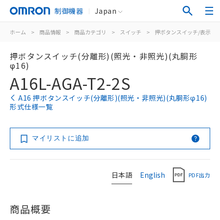
制御機器
Japan
ホーム
>
商品情報
>
商品カテゴリ
>
スイッチ
>
押ボタンスイッチ/表示灯
押ボタンスイッチ(分離形)(照光・非照光)(丸胴形
φ16)
A16L-AGA-T2-2S
A16 押ボタンスイッチ(分離形)(照光・非照光)(丸胴形φ16)
形式仕様一覧
マイリストに追加
日本語
English
PDF出力
商品概要