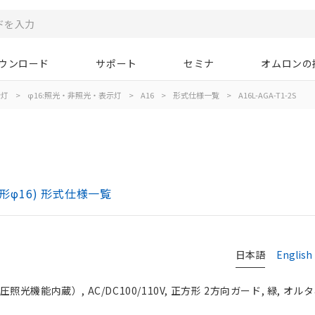
ウンロード
サポート
セミナ
オムロンの
示灯
>
φ16:照光・非照光・表示灯
>
A16
>
形式仕様一覧
>
A16L-AGA-T1-2S
)
形φ16) 形式仕様一覧
日本語
English
光機能内蔵）, AC/DC100/110V, 正方形 2方向ガード, 緑, オルタネ