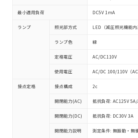
最小適用負荷
DC5V 1mA
ランプ
照光部方式
LED（減圧照光機能内
ランプ色
緑
定格電圧
AC/DC110V
使用電圧
AC/DC 100/110V（A
※1 対応状況
接点定格
接点構成
2c
対応済み：EU
開閉能力(AC)
抵抗負荷: AC125V 5A/
対応予定：EU R
対応予定なし：EU
開閉能力(DC)
抵抗負荷: DC30V 3A
調査・確認中：EU
ご利用条件
非該当品：ライセ
※1 中国RoHS
仕入先様の事情に
開閉能力説明
測定条件: 無振動・無衝
があります。
以下の条件をお読