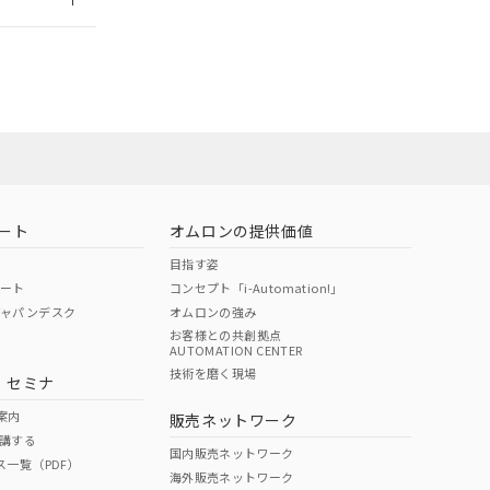
ート
オムロンの提供価値
目指す姿
ポート
コンセプト「i-Automation!」
ジャパンデスク
オムロンの強み
お客様との共創拠点
AUTOMATION CENTER
DIBP
BBP
DEHP
環境保護
技術を磨く現場
・セミナ
状況ページへ
使用期限
検索ください
案内
販売ネットワーク
講する
O
O
O
10
国内販売ネットワーク
ス一覧（PDF）
海外販売ネットワーク