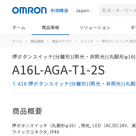
制御機器
Japan
ホーム
商品情報
ソリューション
ダ
ホーム
>
商品情報
>
商品カテゴリ
>
スイッチ
>
押ボタンスイッチ/表
押ボタンスイッチ(分離形)(照光・非照光)(丸胴形φ16
A16L-AGA-T1-2S
A16 押ボタンスイッチ(分離形)(照光・非照光)(丸胴
商品概要
押ボタンスイッチ（丸胴形φ16）, 照光, LED（AC/DC24V、減圧照
クイックコネクタ, IP40