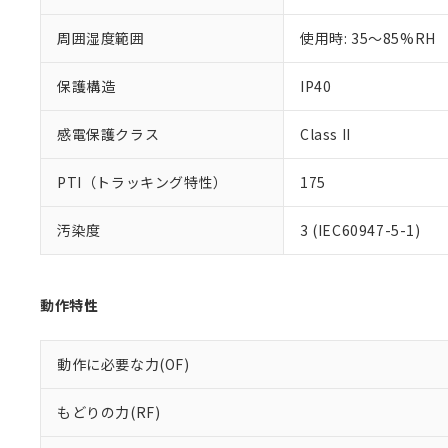
また、RoHS指
混在することから
周囲湿度範囲
使用時: 35～85%RH
既に当社にて対応
り割愛しておりま
保護構造
IP40
感電保護クラス
Class II
PTI（トラッキング特性）
175
汚染度
3 (IEC60947-5-1)
動作特性
動作に必要な力(OF)
もどりの力(RF)