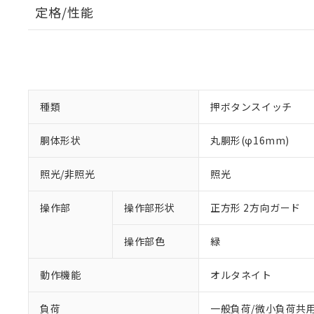
定格/性能
種類
押ボタンスイッチ
胴体形状
丸胴形(φ16mm)
照光/非照光
照光
操作部
操作部形状
正方形 2方向ガード
操作部色
緑
動作機能
オルタネイト
負荷
一般負荷/微小負荷共