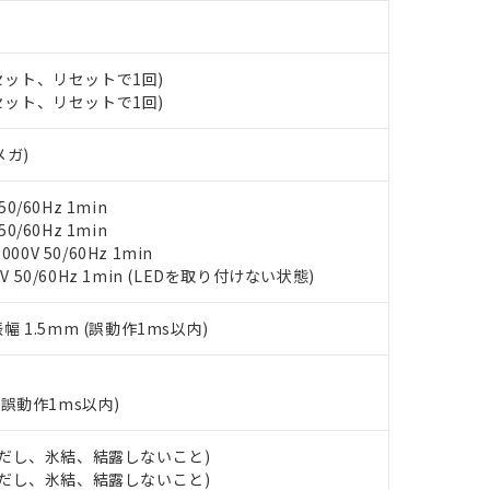
材料含有率が中国RoHSの基準値以下であることを示します。
材料含有率が中国RoHSの基準値を超えていることを示します。
、当社制御機器事業取扱商品の当社在庫状況および標準価格(税抜)
ら貴社製品のうち、外国為替および外国貿易法に定める商品（以下｢
質）：
す。当社販売部門へお問い合わせください。
 水銀(Hg) 1000ppm以下、 カドミウム(Cd) 100ppm以下、
たは国外への提供する場合は、日本国政府の輸出許可(または役務取
000ppm以下、ポリ臭化ビフェニル類(PBB) 1000ppm以下、ポリ臭化ジフェニルエーテル類(P
(セット、リセットで1回)
事業取扱商品の中には、本サービスの対象外となる商品もあること
手続きをとります。
キシル) (DEHP)(別名：DOP) 1000ppm以下、フタル酸ブチルベンジル（BBP） 100
(GB/T26572)：
(セット、リセットで1回)
以下、フタル酸ジイソブチル (DIBP) 1000ppm以下
び標準価格照会結果は、記載している更新日時点での社内データに
物を破棄する場合は、完全に破砕するなど、違法に輸出されないよ
(水銀) : 1000ppm、 Cd(カドミウム) : 100ppm、
業用監視および制御機器に対する適用除外項目は除く。
覧された時点での実際の在庫および標準価格とは異なる場合がある
1000ppm、 PBBs(ポリ臭化ビフェニル類) : 1000ppm、 PBDEs(ポリ臭化ジフェニルエーテル類
物質については閾値を超える意図的な使用がないことを確認しています。
上の在庫あり
 1000ppm、 DIBP(フタル酸ジイソブチル) : 1000ppm、 BBP(フタル酸ブチルベンジル) :
品を、核兵器、ミサイル、化学兵器、生物兵器またはその他武器並
メガ)
チルヘキシル)) : 1000ppm
況および標準価格はお客様のお取引先、またはお客様担当のオムロ
用いたしません。
ご相談ください。
は満たないが在庫あり
製品を第三者に販売する場合は、上記1、2および3の内容を当該第
0/60Hz 1min
機器販売店や当社販売拠点は「
販売ネットワーク
」をご確認くだ
販売先および販売に係わる関係者が違法に輸出するおそれがある場
用期限
0/60Hz 1min
び標準価格結果を当社の事前の承諾なく第三者に漏洩または開示し
え状況などにより、予定月が前後することがあります。
(最新の在庫状況については、お客様のお取引先、またはお客様担当
0V 50/60Hz 1min
（10物質）のすべてが基準値以下であることを示します。
店・当社販売員にご確認ください)
V 50/60Hz 1min (LEDを取り付けない状態)
能（部品リスト作成サービス）をご利用いただくには、I-Webメン
使用状況下において有害物質が外部に漏えいし、環境に深刻な影響を
あります。
機種、また在庫状況の情報を公開していない機種
振幅 1.5mm (誤動作1ms以内)
ェブサイト上で当社にご登録された部品リストについて、当社およ
書ダウンロード
す。当社販売部門へお問い合わせください。
品・サービスに関するお客様との取引・商談に必要な範囲で利用す
合意する
キャンセル
書をダウンロードすることができます。
(誤動作1ms以内)
利用者とは、
"個人情報の共同利用に関して"
の「1.共同利用者の
します。
10物質）の非含有証明書
明書（当社基準）
 (ただし、氷結、結露しないこと)
日時点で非含有を証明するもので、過去に遡って非含有を証明するも
 (ただし、氷結、結露しないこと)