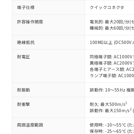
「○」：最大均質
端子仕様
クイックコネクタ
「×」：最大均質
本サービスは
当社は、これ
*EU RoHS指令（10物
「－」：未確認で
鉛(Pb) 1000ppm以下、
くものです。
う）を輸出ま
記
説明
六価クロム(Cr(Ⅵ)) 1
許容操作頻度
電気的: 最大20回/分
当社制御機器
などの必要な
フタル酸ビス(2-エチルヘ
号
*中国RoHS10物質の基準値 
機械的: 最大60回/分
ル（DBP） 1000ppm
在庫状況およ
当社は規制貨
Pb(鉛) :1000ppm、 Hg
但し、RoHS指令で産
のであり、閲
ます。
Cr(Ⅵ)(六価クロム) : 
フタル酸エステル類の４
○
一定数以
DBP(フタル酸ジブチル) :
い。
当社は貴社製
絶縁抵抗
100MΩ以上 (DC500V
DEHP(フタル酸ビス(2-エ
正式な納期状
置等に一切使
当社販売員に
※2 対応予定月
△
一定数に
当社は、貴社
耐電圧
同極端子間: AC1000V 5
オムロン制御
また当社は、
※2 環境保護使
異極端子間: AC2000V 5
在庫状況およ
部品在庫の切り替
たしません。
－
在庫なし
各端子とアース間: AC200
す。
「ｅ」：有害物質
機器販売
ランプ端子間: AC1000
マイパーツ機
「10」：通常の
ている必要が
味します。
空
受注生産
耐振動
誤動作: 10～55Hz 複
お客様が当ウ
※3 非含有証明
「－」：未確認で
白
が、当社の製
2
耐衝撃
耐久: 最大500m/s
さい。
下記の非含有証明
2
誤動作: 最大150m/s
※当社の共同
いる法人を指
EU RoHS指令（
51物質の非含有証
周囲温度範囲
使用時: -10～55℃
※本証明書は発行
保存時: -25～65℃