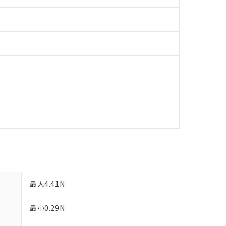
令のフタル酸エステル類４物質の対応では、対応完了までの期間は出
備考欄に対応日を記載しておりました。
品への在庫切替を完了していることから、特段のことがない限り、20
す。
最大4.41N
最小0.29N