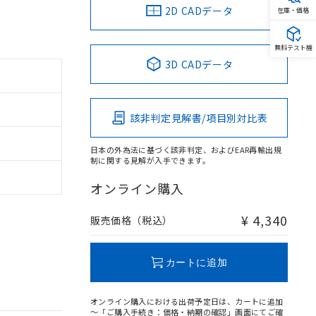
2D CADデータ
在庫・価格
無料テスト機
3D CADデータ
該非判定見解書/項目別対比表
日本の外為法に基づく該非判定、およびEAR再輸出規
制に関する見解が入手できます。
オンライン購入
¥ 4,340
販売価格（税込）
カートに追加
オンライン購入における出荷予定日は、カートに追加
～「ご購入手続き：価格・納期の確認」画面にてご確