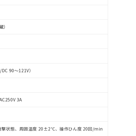
蔵）
C/DC 90～121V）
 RoHS指令（10物質）の非含有に対応した製品が提供可能な商品です
AC250V 3A
oHS指令（10物質）の非含有に対応した製品に切り替える予定のある
 RoHS指令（10物質）の非含有に非対応の商品で、対応品を出す予
 RoHS指令（10物質）の非含有の対応状況を調査中または確認中の
ンス料など無形物で、有害物質有無と関係のない商品です。
○×表
より、非含有部品としていたものが、含有品と判明した場合などやむ
撃状態、周囲温度 20±2℃、操作ひん度 20回/min
みいただき、同意のうえご利用ください。