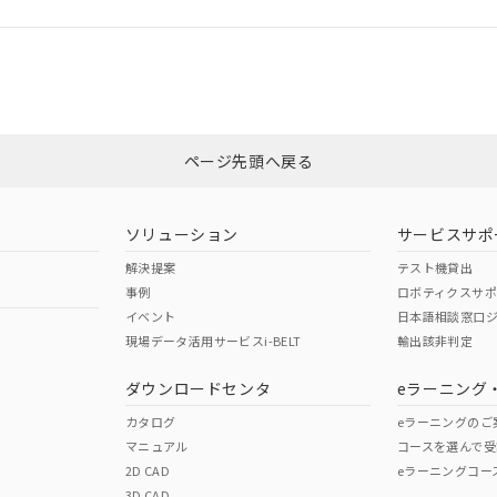
CCC認証
電波法
Yes
N/A
非含有証明書
※3
ページ先頭へ戻る
ダウンロードはこちら
型式承認
NK型式承認
ABS型式承認
韓国
（日本
（アメリカ
ソリューション
サービスサポ
舶規格）
船舶規格）
船舶規格）
解決提案
テスト機貸出
事例
ロボティクスサ
No
No
イベント
日本語相談窓口
現場データ活用サービスi-BELT
輸出該非判定
I)
PBBs
PBDEs
DBP
ダウンロードセンタ
eラーニング
この製品の規格認証/適合
その他の認証はこちらのページからご
カタログ
eラーニングのご
マニュアル
コースを選んで受
O
O
O
2D CAD
eラーニングコー
3D CAD