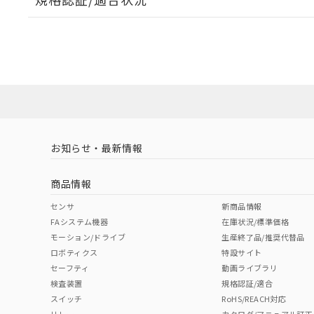
EU RoHS
注意事項・凡例
UL認証
CSA認証
CEマーキング
No
No
Yes
対応状況
対応予定月
※1
※2
対応済み
LR型式承認
DNV型式承認
BV型式承認
KR
（イギリス
（ノルウェー
（フランス
（
お知らせ・最新情報
中国 RoHS
注意事項・凡例
船舶規格）
船舶規格）
船舶規格）
船
商品情報
No
No
No
No
中国 RoHS表
※1 ※2
センサ
新商品情報
FAシステム機器
在庫状況/標準価格
Pb
Hg
Cd
Cr(V
モーション/ドライブ
生産終了品/推奨代替品
ロボティクス
特設サイト
セーフティ
動画ライブラリ
検査装置
規格認証/適合
X
O
O
O
スイッチ
RoHS/REACH対応