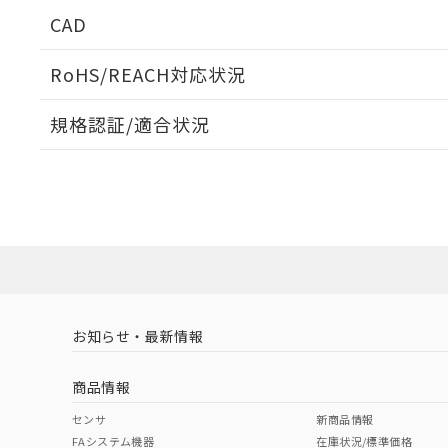
CAD
ログイン/会員登録いただくと、CADデータをダウンロ
RoHS/REACH対応状況
規格認証/適合状況
EU RoHS
注意事項・凡例
UL認証
CSA認証
CEマーキング
ダウンロードデータをご利用いただく前に、以下を必ずお読
No
No
Yes
対応状況
対応予定月
※1
※2
ソフトウェアの使用条件
対応済み
LR型式承認
DNV型式承認
BV型式承認
KR
（イギリス
（ノルウェー
（フランス
（
お知らせ・最新情報
中国 RoHS
注意事項・凡例
船舶規格）
船舶規格）
船舶規格）
船
商品情報
No
No
No
No
中国 RoHS表
※1 ※2
センサ
新商品情報
FAシステム機器
在庫状況/標準価格