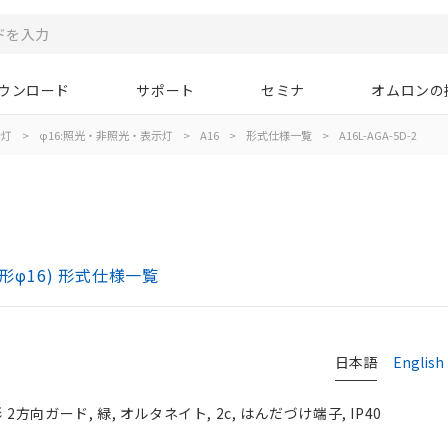
ウンロード
サポート
セミナ
オムロンの
示灯
>
φ16:照光・非照光・表示灯
>
A16
>
形式仕様一覧
>
A16L-AGA-5D-2
)
形φ16) 形式仕様一覧
日本語
English
2方向ガード, 緑, オルタネイト, 2c, はんだづけ端子, IP40