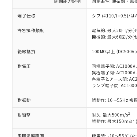
ご利用条件
開閉能力説明
測定条件: 無振動・無衝
非該当品：ライセ
※1 中国RoHS
仕入先様の事情に
端子仕様
タブ (#110/t=0.5
があります。
以下の条件をお読
「○」：最大均質
「×」：最大均質
本サービスは
当社は、これ
*EU RoHS指令（10物
許容操作頻度
電気的: 最大20回/分
「－」：未確認で
鉛(Pb) 1000ppm以下、
くものです。
う）を輸出ま
機械的: 最大60回/分
記
説明
六価クロム(Cr(Ⅵ)) 1
当社制御機器
などの必要な
フタル酸ビス(2-エチルヘ
号
*中国RoHS10物質の基準値 
ル（DBP） 1000ppm
在庫状況およ
当社は規制貨
絶縁抵抗
100MΩ以上 (DC500V
Pb(鉛) :1000ppm、 Hg
但し、RoHS指令で産
のであり、閲
ます。
Cr(Ⅵ)(六価クロム) : 
フタル酸エステル類の４
○
一定数以
DBP(フタル酸ジブチル) :
い。
当社は貴社製
DEHP(フタル酸ビス(2-エ
耐電圧
同極端子間: AC1000V 5
正式な納期状
置等に一切使
異極端子間: AC2000V 5
当社販売員に
※2 対応予定月
△
一定数に
当社は、貴社
各端子とアース間: AC200
オムロン制御
また当社は、
※2 環境保護使
ランプ端子間: AC1000
在庫状況およ
部品在庫の切り替
たしません。
－
在庫なし
す。
「ｅ」：有害物質
機器販売
耐振動
誤動作: 10～55Hz 複
マイパーツ機
「10」：通常の
ている必要が
味します。
空
受注生産
お客様が当ウ
※3 非含有証明
2
耐衝撃
耐久: 最大500m/s
「－」：未確認で
白
が、当社の製
2
誤動作: 最大150m/s
さい。
下記の非含有証明
※当社の共同
周囲温度範囲
使用時: -10～55℃