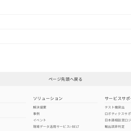
情報更新：2
ードすることができます。
情報更新：
ログイン/会員登録
CCC認証
電波法
みください。
Yes
N/A
非含有証明書
※3
ページ先頭へ戻る
ダウンロードはこちら
型式承認
NK型式承認
ABS型式承認
韓国
（日本
（アメリカ
ソリューション
サービスサポ
舶規格）
船舶規格）
船舶規格）
解決提案
テスト機貸出
事例
ロボティクスサ
No
No
イベント
日本語相談窓口
現場データ活用サービスi-BELT
輸出該非判定