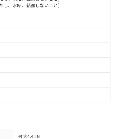
します。
10物質）の非含有証明書
 (ただし、氷結、結露しないこと)
明書（当社基準）
日時点で非含有を証明するもので、過去に遡って非含有を証明するも
令のフタル酸エステル類４物質の対応では、対応完了までの期間は出
備考欄に対応日を記載しておりました。
品への在庫切替を完了していることから、特段のことがない限り、20
す。
最大4.41N