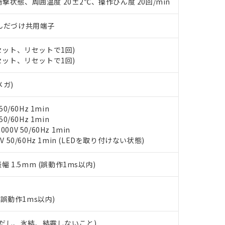
撃状態、周囲温度 20±2℃、操作ひん度 20回/min
ンス料など無形物で、有害物質有無と関係のない商品です。
○×表
より、非含有部品としていたものが、含有品と判明した場合などやむ
)/はんだづけ共用端子
みいただき、同意のうえご利用ください。
材料含有率が中国RoHSの基準値以下であることを示します。
材料含有率が中国RoHSの基準値を超えていることを示します。
、当社制御機器事業取扱商品の当社在庫状況および標準価格(税抜)
ら貴社製品のうち、外国為替および外国貿易法に定める商品（以下｢
質）：
(セット、リセットで1回)
す。当社販売部門へお問い合わせください。
 水銀(Hg) 1000ppm以下、 カドミウム(Cd) 100ppm以下、
たは国外への提供する場合は、日本国政府の輸出許可(または役務取
(セット、リセットで1回)
000ppm以下、ポリ臭化ビフェニル類(PBB) 1000ppm以下、ポリ臭化ジフェニルエーテル類(P
事業取扱商品の中には、本サービスの対象外となる商品もあること
手続きをとります。
キシル) (DEHP)(別名：DOP) 1000ppm以下、フタル酸ブチルベンジル（BBP） 100
(GB/T26572)：
以下、フタル酸ジイソブチル (DIBP) 1000ppm以下
び標準価格照会結果は、記載している更新日時点での社内データに
物を破棄する場合は、完全に破砕するなど、違法に輸出されないよ
メガ)
(水銀) : 1000ppm、 Cd(カドミウム) : 100ppm、
業用監視および制御機器に対する適用除外項目は除く。
覧された時点での実際の在庫および標準価格とは異なる場合がある
1000ppm、 PBBs(ポリ臭化ビフェニル類) : 1000ppm、 PBDEs(ポリ臭化ジフェニルエーテル類
物質については閾値を超える意図的な使用がないことを確認しています。
上の在庫あり
 1000ppm、 DIBP(フタル酸ジイソブチル) : 1000ppm、 BBP(フタル酸ブチルベンジル) :
品を、核兵器、ミサイル、化学兵器、生物兵器またはその他武器並
チルヘキシル)) : 1000ppm
0/60Hz 1min
況および標準価格はお客様のお取引先、またはお客様担当のオムロ
用いたしません。
0/60Hz 1min
ご相談ください。
は満たないが在庫あり
製品を第三者に販売する場合は、上記1、2および3の内容を当該第
0V 50/60Hz 1min
機器販売店や当社販売拠点は「
販売ネットワーク
」をご確認くだ
販売先および販売に係わる関係者が違法に輸出するおそれがある場
用期限
V 50/60Hz 1min (LEDを取り付けない状態)
び標準価格結果を当社の事前の承諾なく第三者に漏洩または開示し
え状況などにより、予定月が前後することがあります。
(最新の在庫状況については、お客様のお取引先、またはお客様担当
（10物質）のすべてが基準値以下であることを示します。
店・当社販売員にご確認ください)
振幅 1.5mm (誤動作1ms以内)
能（部品リスト作成サービス）をご利用いただくには、I-Webメン
使用状況下において有害物質が外部に漏えいし、環境に深刻な影響を
あります。
機種、また在庫状況の情報を公開していない機種
ェブサイト上で当社にご登録された部品リストについて、当社およ
書ダウンロード
す。当社販売部門へお問い合わせください。
品・サービスに関するお客様との取引・商談に必要な範囲で利用す
(誤動作1ms以内)
合意する
キャンセル
書をダウンロードすることができます。
利用者とは、
"個人情報の共同利用に関して"
の「1.共同利用者の
 (ただし、氷結、結露しないこと)