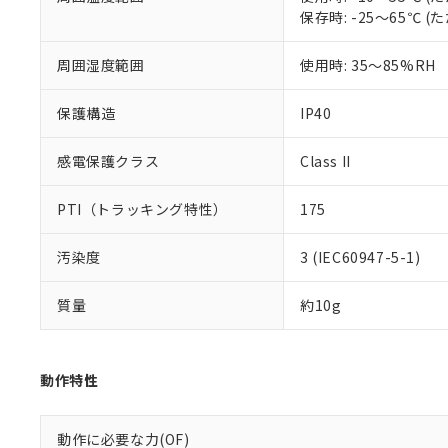
いる法人を指
EU RoHS指令（
保存時: -25～65℃
51物質の非含有証
※本証明書は発行
周囲湿度範囲
使用時: 35～85%RH
また、RoHS指
混在することから
既に当社にて対応
保護構造
IP40
り割愛しておりま
感電保護クラス
Class II
PTI（トラッキング特性）
175
汚染度
3 (IEC60947-5-1)
質量
約10g
動作特性
動作に必要な力(OF)