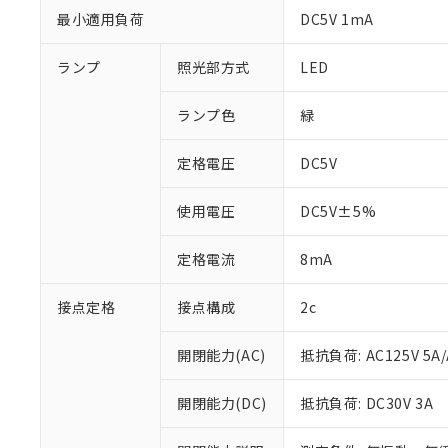
最小適用負荷
DC5V 1mA
ランプ
照光部方式
LED
ランプ色
緑
定格電圧
DC5V
使用電圧
DC5V±5%
定格電流
8mA
接点定格
接点構成
2c
※1 対応状況
開閉能力(AC)
抵抗負荷: AC125V 5A/
対応済み：EU
対応予定：EU R
開閉能力(DC)
抵抗負荷: DC30V 3A
対応予定なし：EU
調査・確認中：EU