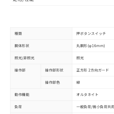
種類
押ボタンスイッチ
胴体形状
丸胴形(φ16mm)
照光/非照光
照光
操作部
操作部形状
正方形 2方向ガード
操作部色
緑
動作機能
オルタネイト
負荷
一般負荷/微小負荷共