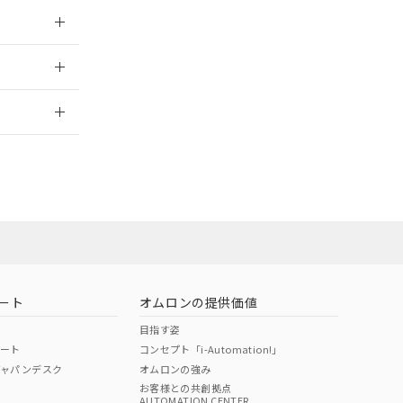
026/05/21
2026/7/29
ート
オムロンの提供価値
目指す姿
ポート
コンセプト「i-Automation!」
ジャパンデスク
オムロンの強み
お客様との共創拠点
AUTOMATION CENTER