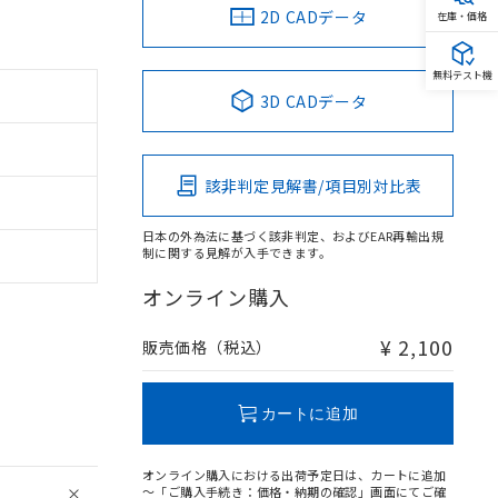
2D CADデータ
在庫・価格
無料テスト機
3D CADデータ
該非判定見解書/項目別対比表
日本の外為法に基づく該非判定、およびEAR再輸出規
制に関する見解が入手できます。
オンライン購入
¥ 2,100
販売価格（税込）
カートに追加
オンライン購入における出荷予定日は、カートに追加
～「ご購入手続き：価格・納期の確認」画面にてご確