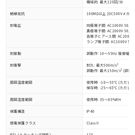
機械的: 最大120回/分
非含有に対応した製品が提供可能な商品で
す。
絶縁抵抗
100MΩ以上 (DC500Vメガ)
対応予定：EU RoHS指令（10物質）の非含
ご利用条件
有に対応した製品に切り替える予定のある
耐電圧
同極端子間: AC1000V 50/60
商品です。
異極端子間: AC2000V 50/60
対応予定なし：EU RoHS指令（10物質）の
各端子とアース間: AC2000V 5
以下の条件をお読みいただき、同意のうえ
ランプ端子間: AC1000V 50
非含有に非対応の商品で、対応品を出す予
ご利用ください。
定はありません。
耐振動
誤動作: 10～55Hz 複振幅 1
調査・確認中：EU RoHS指令（10物質）の
本サービスは、当社制御機器事業取扱
※1 中国RoHS○×表
非含有の対応状況を調査中または確認中の
商品の当社在庫状況および標準価格
2
耐衝撃
耐久: 最大500m/s
商品です。
2
誤動作: 最大150m/s
(誤動作
(税抜)を提供させていただくもので
「○」：最大均質材料含有率が中国RoHSの
非該当品：ライセンス料など無形物で、有
す。
基準値以下であることを示します。
害物質有無と関係のない商品です。
周囲温度範囲
使用時: -10～55℃ (ただ
当社制御機器事業取扱商品の中には、
「×」：最大均質材料含有率が中国RoHSの
仕入先様の事情により、非含有部品として
保存時: -25～65℃ (ただ
本サービスの対象外となる商品もある
基準値を超えていることを示します。
いたものが、含有品と判明した場合などや
当社は、これら貴社製品のうち、外国
ことをご了承ください。
「－」：未確認です。当社販売部門へお問
周囲湿度範囲
むを得ず変更することがあります。
使用時: 35～85%RH
為替および外国貿易法に定める商品
在庫状況および標準価格照会結果は、
い合わせください。
（以下｢規制貨物等」という）を輸出
記載している更新日時点での社内デー
保護構造
IP40
*EU RoHS指令（10物質）：
または国外への提供する場合は、日本
記
タに基づき作成されるものであり、閲
説明
鉛(Pb) 1000ppm以下、 水銀(Hg) 1000ppm以下、 カド
*中国RoHS10物質の基準値 (GB/T26572)：
国政府の輸出許可(または役務取引許
号
覧された時点での実際の在庫および標
ミウム(Cd) 100ppm以下、
Pb(鉛) :1000ppm、 Hg(水銀) : 1000ppm、 Cd(カドミウ
感電保護クラス
Class II
可)を取得するなどの必要な手続きを
六価クロム(Cr(Ⅵ)) 1000ppm以下、ポリ臭化ビフェニル
ム) : 100ppm、
準価格とは異なる場合があることをご
類(PBB) 1000ppm以下、ポリ臭化ジフェニルエーテル類
Cr(Ⅵ)(六価クロム) : 1000ppm、 PBBs(ポリ臭化ビフェ
とります。
了承ください。
PTI（トラッキング特性）
175