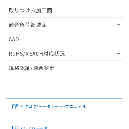
51物質の非含有証明書（当社基準）
の共同利用に関して"
の「1.共同利
※本証明書は発行日時点で非含有を証明す
取りつけ穴加工図
用者の範囲」に記載されている法人を
るもので、過去に遡って非含有を証明する
指します。
ものではありません。
情報更新：2026/05/21
適合負荷領域図
また、RoHS指令のフタル酸エステル類４
物質の対応では、対応完了までの期間は出
情報更新：2026/05/21
荷製品に未対応品が混在することから備考
CAD
欄に対応日を記載しておりました。
ログイン/会員登録いただくと、CADデータをダウンロー
既に当社にて対応品への在庫切替を完了
RoHS/REACH対応状況
ドすることができます。
していることから、特段のことがない限
り、2022年1月12日より割愛しておりま
情報更新：2026/7/29
規格認証/適合状況
す。
ログイン/会員登録
EU RoHS
注意事項・凡例
UL認証
CSA認証
CEマーキング
No
No
Yes
対応状況
対応予定月
※1
※2
ダウンロードデータをご利用いただく前に、以下を必ずお読
みください。
カタログ/データシート/マニュアル
対応済み
ソフトウェアの使用条件
LR型式承認
DNV型式承認
BV型式承認
KR型式承
（イギリス
（ノルウェー
（フランス
（韓国
船舶規格）
船舶規格）
船舶規格）
船舶規格
中国 RoHS
注意事項・凡例
2D CADデータ