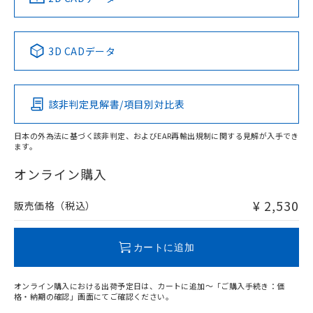
No
No
No
No
中国 RoHS表
※1 ※2
3D CADデータ
この製品の規格認証/適合状況ページへ
Pb
Hg
Cd
Cr(VI)
その他の認証はこちらのページからご検索ください
該非判定見解書/項目別対比表
O
O
O
O
日本の外為法に基づく該非判定、およびEAR再輸出規制に関する見解が入手でき
ます。
"対応済み"や非含有の記載がされた商品であっても、流通
在庫等で未対応品が混在する可能性があります。
オンライン購入
非含有品が必要な際は、弊社営業部門もしくは販売店へお
問い合わせください。
¥ 2,530
販売価格（税込）
この製品のRoHS/REACH対応状況ページへ
カートに追加
オンライン購入における出荷予定日は、カートに追加～「ご購入手続き：価
格・納期の確認」画面にてご確認ください。