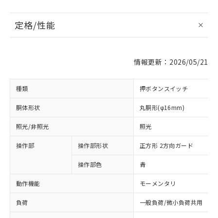
定格/性能
情報更新：2026/05/21
種類
押ボタンスイッチ
胴体形状
丸胴形(φ16mm)
照光/非照光
照光
操作部
操作部形状
正方形 2方向ガード
操作部色
青
動作機能
モーメンタリ
負荷
一般負荷/微小負荷共用