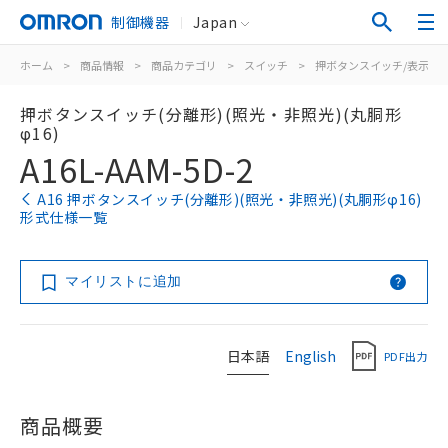
制御機器
Japan
ホーム
>
商品情報
>
商品カテゴリ
>
スイッチ
>
押ボタンスイッチ/表示灯
押ボタンスイッチ(分離形)(照光・非照光)(丸胴形
φ16)
A16L-AAM-5D-2
A16 押ボタンスイッチ(分離形)(照光・非照光)(丸胴形φ16)
形式仕様一覧
マイリストに追加
日本語
English
PDF出力
商品概要