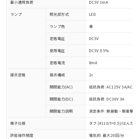
最小適用負荷
DC5V 1mA
ランプ
照光部方式
LED
ランプ色
青
定格電圧
DC5V
使用電圧
DC5V±5%
定格電流
8mA
接点定格
接点構成
2c
開閉能力(AC)
抵抗負荷: AC125V 5A/AC250
開閉能力(DC)
抵抗負荷: DC30V 3A
開閉能力説明
測定条件: 無振動・無衝撃状態
端子仕様
タブ (#110/t=0.5)/はん
※1 対応状況
許容操作頻度
電気的: 最大20回/分
対応済み：EU RoHS指令（10物質）の