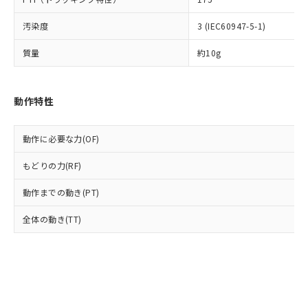
(PBDE) 1000ppm以下、フタル酸ビス(2-エチルヘキシ
○
一定数以上の在庫あり
ニル類) : 1000ppm、 PBDEs(ポリ臭化ジフェニルエーテ
当社は規制貨物を破棄する場合は、完
ル) (DEHP)(別名：DOP) 1000ppm以下、フタル酸ブチ
正式な納期状況および標準価格はお客
ル類) : 1000ppm、
ルベンジル（BBP） 1000ppm以下、フタル酸ジブチル
全に破砕するなど、違法に輸出されな
DBP(フタル酸ジブチル) : 1000ppm、 DIBP(フタル酸ジ
汚染度
3 (IEC60947-5-1)
様のお取引先、またはお客様担当のオ
（DBP） 1000ppm以下、フタル酸ジイソブチル
イソブチル) : 1000ppm、 BBP(フタル酸ブチルベンジ
△
一定数には満たないが在庫あり
いよう必要な手段を講じます。
ムロン制御機器販売店・当社販売員に
(DIBP) 1000ppm以下
ル) : 1000ppm、
当社は貴社製品を、核兵器、ミサイ
但し、RoHS指令で産業用監視および制御機器に対する
質量
約10g
DEHP(フタル酸ビス(2-エチルヘキシル)) : 1000ppm
ご相談ください。
適用除外項目は除く。
ル、化学兵器、生物兵器またはその他
－
在庫なし(最新の在庫状況につ
オムロン制御機器販売店や当社販売拠
フタル酸エステル類の４物質については閾値を超える意
武器並びにこれらの製造装置等に一切
いては、お客様のお取引先、ま
図的な使用がないことを確認しています。
点は「
販売ネットワーク
」をご確認
※2 環境保護使用期限
使用いたしません。
たはお客様担当のオムロン制御
ください。
動作特性
当社は、貴社製品を第三者に販売する
機器販売店・当社販売員にご確
在庫状況および標準価格結果を当社の
※2 対応予定月
「ｅ」：有害物質（10物質）のすべてが基
場合は、上記1、2および3の内容を当
認ください)
事前の承諾なく第三者に漏洩または開
準値以下であることを示します。
該第三者に通知します。また当社は、
動作に必要な力(OF)
示しないようお願いします。
部品在庫の切り替え状況などにより、予定
「10」：通常の使用状況下において有害物
販売先および販売に係わる関係者が違
マイパーツ機能（部品リスト作成サー
空
受注生産機種、また在庫状況の
月が前後することがあります。
質が外部に漏えいし、環境に深刻な影響を
もどりの力(RF)
法に輸出するおそれがある場合は、取
ビス）をご利用いただくには、I-Web
白
情報を公開していない機種
及ぼさない年数を意味します。
り引きをいたしません。
メンバーズにご登録されている必要が
動作までの動き(PT)
「－」：未確認です。当社販売部門へお問
あります。
い合わせください。
お客様が当ウェブサイト上で当社にご
全体の動き(TT)
※3 非含有証明書ダウンロード
登録された部品リストについて、当社
および当社の共同利用者が、当社の製
下記の非含有証明書をダウンロードするこ
品・サービスに関するお客様との取
とができます。
合意する
キャンセル
引・商談に必要な範囲で利用すること
をご了承ください。
EU RoHS指令（10物質）の非含有証明書
※当社の共同利用者とは、
"個人情報