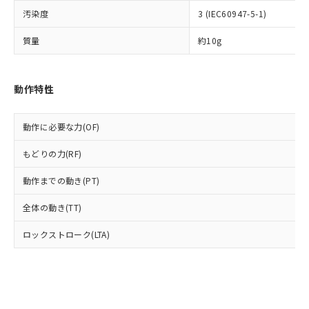
とります。
了承ください。
(PBDE) 1000ppm以下、フタル酸ビス(2-エチルヘキシ
○
一定数以上の在庫あり
ニル類) : 1000ppm、 PBDEs(ポリ臭化ジフェニルエーテ
汚染度
3 (IEC60947-5-1)
当社は規制貨物を破棄する場合は、完
ル) (DEHP)(別名：DOP) 1000ppm以下、フタル酸ブチ
正式な納期状況および標準価格はお客
ル類) : 1000ppm、
ルベンジル（BBP） 1000ppm以下、フタル酸ジブチル
全に破砕するなど、違法に輸出されな
DBP(フタル酸ジブチル) : 1000ppm、 DIBP(フタル酸ジ
様のお取引先、またはお客様担当のオ
（DBP） 1000ppm以下、フタル酸ジイソブチル
質量
約10g
イソブチル) : 1000ppm、 BBP(フタル酸ブチルベンジ
△
一定数には満たないが在庫あり
いよう必要な手段を講じます。
ムロン制御機器販売店・当社販売員に
(DIBP) 1000ppm以下
ル) : 1000ppm、
当社は貴社製品を、核兵器、ミサイ
但し、RoHS指令で産業用監視および制御機器に対する
DEHP(フタル酸ビス(2-エチルヘキシル)) : 1000ppm
ご相談ください。
適用除外項目は除く。
ル、化学兵器、生物兵器またはその他
－
在庫なし(最新の在庫状況につ
オムロン制御機器販売店や当社販売拠
フタル酸エステル類の４物質については閾値を超える意
武器並びにこれらの製造装置等に一切
動作特性
いては、お客様のお取引先、ま
図的な使用がないことを確認しています。
点は「
販売ネットワーク
」をご確認
※2 環境保護使用期限
使用いたしません。
たはお客様担当のオムロン制御
ください。
当社は、貴社製品を第三者に販売する
機器販売店・当社販売員にご確
在庫状況および標準価格結果を当社の
動作に必要な力(OF)
※2 対応予定月
「ｅ」：有害物質（10物質）のすべてが基
場合は、上記1、2および3の内容を当
認ください)
事前の承諾なく第三者に漏洩または開
準値以下であることを示します。
該第三者に通知します。また当社は、
示しないようお願いします。
もどりの力(RF)
部品在庫の切り替え状況などにより、予定
「10」：通常の使用状況下において有害物
販売先および販売に係わる関係者が違
マイパーツ機能（部品リスト作成サー
空
受注生産機種、また在庫状況の
月が前後することがあります。
質が外部に漏えいし、環境に深刻な影響を
法に輸出するおそれがある場合は、取
ビス）をご利用いただくには、I-Web
動作までの動き(PT)
白
情報を公開していない機種
及ぼさない年数を意味します。
り引きをいたしません。
メンバーズにご登録されている必要が
「－」：未確認です。当社販売部門へお問
全体の動き(TT)
あります。
い合わせください。
お客様が当ウェブサイト上で当社にご
※3 非含有証明書ダウンロード
ロックストローク(LTA)
登録された部品リストについて、当社
および当社の共同利用者が、当社の製
下記の非含有証明書をダウンロードするこ
品・サービスに関するお客様との取
とができます。
合意する
キャンセル
引・商談に必要な範囲で利用すること
をご了承ください。
EU RoHS指令（10物質）の非含有証明書