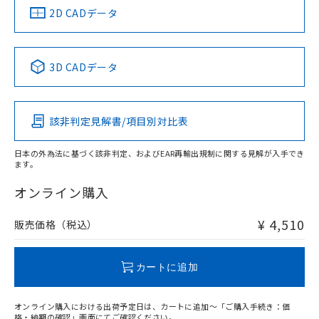
船舶規格）
船舶規格）
船舶規格）
船舶規格
中国 RoHS
注意事項・凡例
2D CADデータ
No
No
No
No
中国 RoHS表
※1 ※2
3D CADデータ
この製品の規格認証/適合状況ページへ
Pb
Hg
Cd
Cr(VI)
その他の認証はこちらのページからご検索ください
該非判定見解書/項目別対比表
X
O
O
O
日本の外為法に基づく該非判定、およびEAR再輸出規制に関する見解が入手でき
ます。
"対応済み"や非含有の記載がされた商品であっても、流通
在庫等で未対応品が混在する可能性があります。
オンライン購入
非含有品が必要な際は、弊社営業部門もしくは販売店へお
問い合わせください。
¥ 4,510
販売価格（税込）
この製品のRoHS/REACH対応状況ページへ
カートに追加
オンライン購入における出荷予定日は、カートに追加～「ご購入手続き：価
格・納期の確認」画面にてご確認ください。