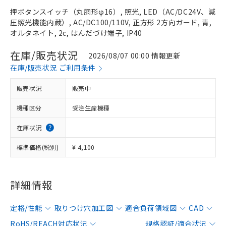
押ボタンスイッチ（丸胴形φ16）, 照光, LED（AC/DC24V、減
圧照光機能内蔵）, AC/DC100/110V, 正方形 2方向ガード, 青,
オルタネイト, 2c, はんだづけ端子, IP40
在庫/販売状況
2026/08/07 00:00 情報更新
在庫/販売状況 ご利用条件
販売状況
販売中
機種区分
受注生産機種
在庫状況
標準価格(税別)
¥ 4,100
詳細情報
定格/性能
取りつけ穴加工図
適合負荷領域図
CAD
RoHS/REACH対応状況
規格認証/適合状況