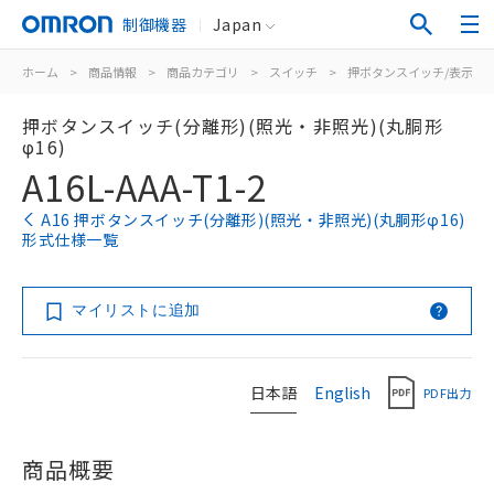
制御機器
Japan
ホーム
>
商品情報
>
商品カテゴリ
>
スイッチ
>
押ボタンスイッチ/表示灯
押ボタンスイッチ(分離形)(照光・非照光)(丸胴形
φ16)
A16L-AAA-T1-2
A16 押ボタンスイッチ(分離形)(照光・非照光)(丸胴形φ16)
形式仕様一覧
マイリストに追加
日本語
English
PDF出力
商品概要