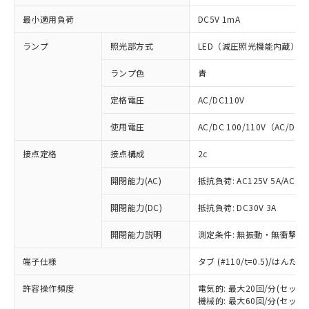
最小適用負荷
DC5V 1mA
ランプ
照光部方式
LED（減圧照光機能内蔵）
ランプ色
青
定格電圧
AC/DC110V
使用電圧
AC/DC 100/110V（AC/DC 
接点定格
接点構成
2c
開閉能力(AC)
抵抗負荷: AC125V 5A/AC250
開閉能力(DC)
抵抗負荷: DC30V 3A
開閉能力説明
測定条件: 無振動・無衝撃状態
端子仕様
タブ (#110/t=0.5)/はん
※1 対応状況
許容操作頻度
電気的: 最大20回/分(セッ
機械的: 最大60回/分(セッ