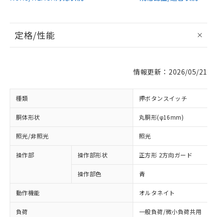
定格/性能
情報更新：2026/05/21
種類
押ボタンスイッチ
胴体形状
丸胴形(φ16mm)
照光/非照光
照光
操作部
操作部形状
正方形 2方向ガード
操作部色
青
動作機能
オルタネイト
負荷
一般負荷/微小負荷共用