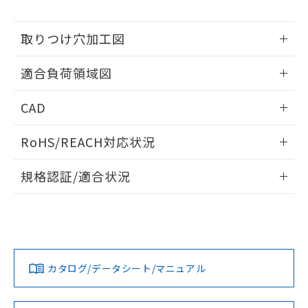
※当社の共同利用者とは、
"個人情報
51物質の非含有証明書（当社基準）
の共同利用に関して"
の「1.共同利
※本証明書は発行日時点で非含有を証明す
用者の範囲」に記載されている法人を
取りつけ穴加工図
るもので、過去に遡って非含有を証明する
指します。
ものではありません。
情報更新：2026/05/21
また、RoHS指令のフタル酸エステル類４
適合負荷領域図
物質の対応では、対応完了までの期間は出
荷製品に未対応品が混在することから備考
情報更新：2026/05/21
CAD
欄に対応日を記載しておりました。
既に当社にて対応品への在庫切替を完了
ログイン/会員登録いただくと、CADデータをダウンロー
RoHS/REACH対応状況
していることから、特段のことがない限
ドすることができます。
り、2022年1月12日より割愛しておりま
情報更新：2026/7/29
す。
規格認証/適合状況
ログイン/会員登録
EU RoHS
注意事項・凡例
UL認証
CSA認証
CEマーキング
No
No
Yes
対応状況
対応予定月
※1
※2
ダウンロードデータをご利用いただく前に、以下を必ずお読
みください。
カタログ/データシート/マニュアル
対応済み
ソフトウェアの使用条件
LR型式承認
DNV型式承認
BV型式承認
KR型式承
（イギリス
（ノルウェー
（フランス
（韓国