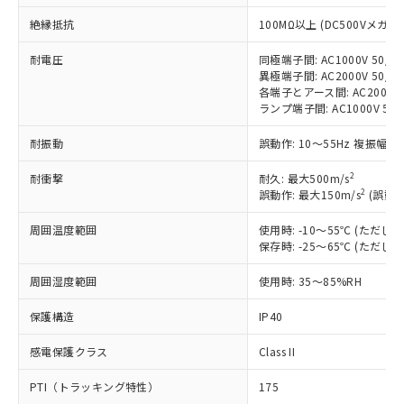
対応済み：EU RoHS指令（10物質）の
非含有に対応した製品が提供可能な商品で
絶縁抵抗
100MΩ以上 (DC500Vメガ)
す。
耐電圧
同極端子間: AC1000V 50/60
対応予定：EU RoHS指令（10物質）の非含
ご利用条件
異極端子間: AC2000V 50/60
有に対応した製品に切り替える予定のある
各端子とアース間: AC2000V 5
商品です。
ランプ端子間: AC1000V 50
対応予定なし：EU RoHS指令（10物質）の
以下の条件をお読みいただき、同意のうえ
非含有に非対応の商品で、対応品を出す予
耐振動
誤動作: 10～55Hz 複振幅 1
ご利用ください。
定はありません。
調査・確認中：EU RoHS指令（10物質）の
2
耐衝撃
耐久: 最大500m/s
本サービスは、当社制御機器事業取扱
※1 中国RoHS○×表
非含有の対応状況を調査中または確認中の
2
誤動作: 最大150m/s
(誤動作
商品の当社在庫状況および標準価格
商品です。
(税抜)を提供させていただくもので
「○」：最大均質材料含有率が中国RoHSの
周囲温度範囲
使用時: -10～55℃ (ただ
非該当品：ライセンス料など無形物で、有
す。
保存時: -25～65℃ (ただ
基準値以下であることを示します。
害物質有無と関係のない商品です。
当社制御機器事業取扱商品の中には、
「×」：最大均質材料含有率が中国RoHSの
仕入先様の事情により、非含有部品として
本サービスの対象外となる商品もある
周囲湿度範囲
使用時: 35～85%RH
基準値を超えていることを示します。
いたものが、含有品と判明した場合などや
当社は、これら貴社製品のうち、外国
ことをご了承ください。
「－」：未確認です。当社販売部門へお問
むを得ず変更することがあります。
為替および外国貿易法に定める商品
在庫状況および標準価格照会結果は、
保護構造
IP40
い合わせください。
（以下｢規制貨物等」という）を輸出
記載している更新日時点での社内デー
*EU RoHS指令（10物質）：
または国外への提供する場合は、日本
感電保護クラス
Class II
記
タに基づき作成されるものであり、閲
説明
鉛(Pb) 1000ppm以下、 水銀(Hg) 1000ppm以下、 カド
*中国RoHS10物質の基準値 (GB/T26572)：
国政府の輸出許可(または役務取引許
号
覧された時点での実際の在庫および標
ミウム(Cd) 100ppm以下、
Pb(鉛) :1000ppm、 Hg(水銀) : 1000ppm、 Cd(カドミウ
可)を取得するなどの必要な手続きを
PTI（トラッキング特性）
175
六価クロム(Cr(Ⅵ)) 1000ppm以下、ポリ臭化ビフェニル
ム) : 100ppm、
準価格とは異なる場合があることをご
類(PBB) 1000ppm以下、ポリ臭化ジフェニルエーテル類
Cr(Ⅵ)(六価クロム) : 1000ppm、 PBBs(ポリ臭化ビフェ