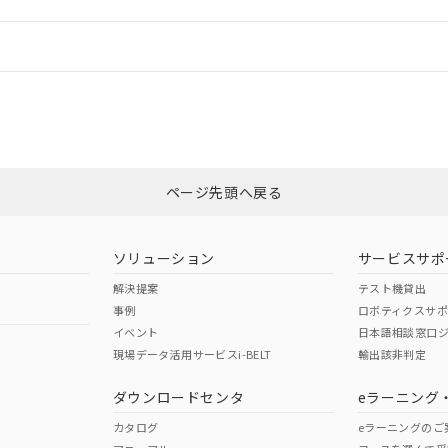
機器販売店や当社販売拠点は「
販売ネットワーク
」をご確認くだ
販売先および販売に係わる関係者が違法に輸出するおそれがある場
用期限
び標準価格結果を当社の事前の承諾なく第三者に漏洩または開示し
え状況などにより、予定月が前後することがあります。
(最新の在庫状況については、お客様のお取引先、またはお客様担当
情報更新：
（10物質）のすべてが基準値以下であることを示します。
店・当社販売員にご確認ください)
能（部品リスト作成サービス）をご利用いただくには、I-Webメン
使用状況下において有害物質が外部に漏えいし、環境に深刻な影響を
あります。
CCC認証
電波法
機種、また在庫状況の情報を公開していない機種
ェブサイト上で当社にご登録された部品リストについて、当社およ
書ダウンロード
す。当社販売部門へお問い合わせください。
品・サービスに関するお客様との取引・商談に必要な範囲で利用す
合意する
キャンセル
Yes
N/A
非含有証明書
※3
書をダウンロードすることができます。
利用者とは、
"個人情報の共同利用に関して"
の「1.共同利用者の
します。
ページ先頭へ戻る
10物質）の非含有証明書
ダウンロードはこちら
明書（当社基準）
型式承認
NK型式承認
ABS型式承認
日時点で非含有を証明するもので、過去に遡って非含有を証明するも
韓国
（日本
（アメリカ
令のフタル酸エステル類４物質の対応では、対応完了までの期間は出
ソリューション
サービスサポ
舶規格）
船舶規格）
船舶規格）
備考欄に対応日を記載しておりました。
解決提案
テスト機貸出
品への在庫切替を完了していることから、特段のことがない限り、20
事例
ロボティクスサ
す。
No
No
イベント
日本語相談窓口
現場データ活用サービスi-BELT
輸出該非判定
I)
PBBs
PBDEs
DBP
ダウンロードセンタ
eラーニング
この製品の規格認証/適合
その他の認証はこちらのページからご
カタログ
eラーニングのご