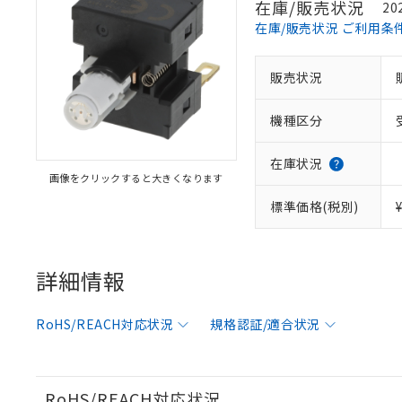
在庫/販売状況
20
在庫/販売状況 ご利用条
※1 対応状況
販売状況
対応済み：EU
機種区分
対応予定：EU R
対応予定なし：EU
調査・確認中：EU
ご利用条件
在庫状況
非該当品：ライセ
画像をクリックすると大きくなります
※1 中国RoHS
仕入先様の事情に
標準価格(税別)
があります。
以下の条件をお読
「○」：最大均質
「×」：最大均質
本サービスは
当社は、これ
*EU RoHS指令（10物
「－」：未確認で
鉛(Pb) 1000ppm以下、
くものです。
う）を輸出ま
詳細情報
記
説明
六価クロム(Cr(Ⅵ)) 1
当社制御機器
などの必要な
フタル酸ビス(2-エチルヘ
号
*中国RoHS10物質の基準値 
ル（DBP） 1000ppm
在庫状況およ
当社は規制貨
Pb(鉛) :1000ppm、 Hg
但し、RoHS指令で産
RoHS/REACH対応状況
規格認証/適合状況
のであり、閲
ます。
Cr(Ⅵ)(六価クロム) : 
フタル酸エステル類の４
○
一定数以
DBP(フタル酸ジブチル) :
い。
当社は貴社製
DEHP(フタル酸ビス(2-エ
正式な納期状
置等に一切使
当社販売員に
※2 対応予定月
△
一定数に
当社は、貴社
RoHS/REACH対応状況