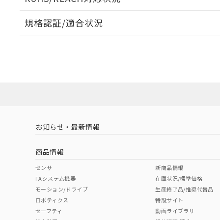
オムロン制御
また当社は、
※2 環境保護使
在庫状況およ
部品在庫の切り替
たしません。
－
在庫なし
規格認証/適合状況
す。
「ｅ」：有害物質
機器販売
マイパーツ機
「10」：通常の
EU RoHS
注意事項・凡例
ている必要が
味します。
UL認証
CSA認証
CEマーキング
空
受注生産
お客様が当ウ
※3 非含有証明
「－」：未確認で
白
が、当社の製
No
No
Yes
対応状況
対応予定月
※1
※2
さい。
下記の非含有証明
※当社の共同
いる法人を指
EU RoHS指令（
対応済み
51物質の非含有証
LR型式承認
DNV型式承認
BV型式承認
KR
※本証明書は発行
（イギリス
（ノルウェー
（フランス
（
また、RoHS指
お知らせ・最新情報
中国 RoHS
注意事項・凡例
船舶規格）
船舶規格）
船舶規格）
船
混在することから
既に当社にて対応
商品情報
り割愛しておりま
No
No
No
No
中国 RoHS表
※1 ※2
センサ
新商品情報
FAシステム機器
在庫状況/標準価格
Pb
Hg
Cd
Cr(V
モーション/ドライブ
生産終了品/推奨代替品
ロボティクス
特設サイト
セーフティ
動画ライブラリ