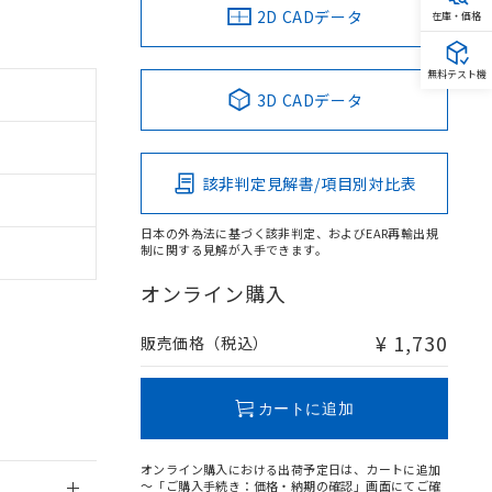
2D CADデータ
在庫・価格
無料テスト機
3D CADデータ
。
商品です。
定はありません。
該非判定見解書/項目別対比表
商品です。
日本の外為法に基づく該非判定、およびEAR再輸出規
を得ず変更すること
制に関する見解が入手できます。
オンライン購入
を提供させていただ
規制貨物等」とい
引許可)を取得する
¥ 1,730
販売価格（税込）
BDE) 1000ppm以下、
をご了承ください。
0ppm以下、フタル酸ジブチ
基づき作成されるも
う必要な手段を講じ
ことをご了承くださ
) : 1000ppm、
カートに追加
 1000ppm、
びにこれらの製造装
ン制御機器販売店・
オンライン購入における出荷予定日は、カートに追加
三者に通知します。
～「ご購入手続き：価格・納期の確認」画面にてご確