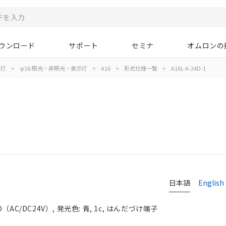
ウンロード
サポート
セミナ
オムロンの
示灯
>
φ16:照光・非照光・表示灯
>
A16
>
形式仕様一覧
>
A16L-A-24D-1
日本語
English
AC/DC24V）, 発光色: 青, 1c, はんだづけ端子