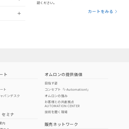
さい。
合は、取り引きをい
認ください。
ないようお願いしま
のオムロン制御
2026/7/29
カートをみる
バーズにご登録され
及ぼさない年数を意
び当社の共同利用者
ることをご了承くだ
範囲」に記載されて
のではありません。
荷製品に未対応品が
ート
オムロンの提供価値
目指す姿
22年1月12日よ
ポート
コンセプト「i-Automation!」
ジャパンデスク
オムロンの強み
お客様との共創拠点
AUTOMATION CENTER
DIBP
BBP
DEHP
環境保護
技術を磨く現場
・セミナ
状況ページへ
使用期限
検索ください
案内
販売ネットワーク