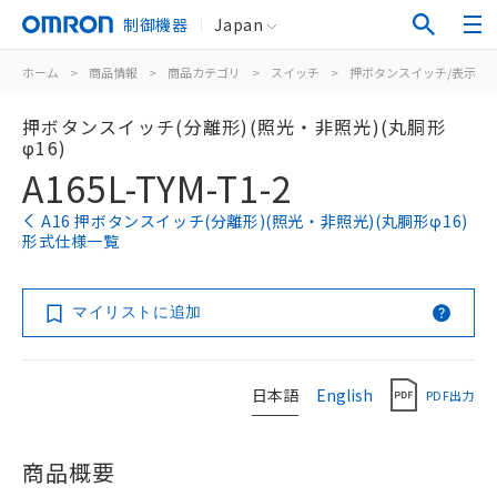
制御機器
Japan
ホーム
>
商品情報
>
商品カテゴリ
>
スイッチ
>
押ボタンスイッチ/表示灯
押ボタンスイッチ(分離形)(照光・非照光)(丸胴形
φ16)
A165L-TYM-T1-2
A16 押ボタンスイッチ(分離形)(照光・非照光)(丸胴形φ16)
形式仕様一覧
マイリストに追加
日本語
English
PDF出力
商品概要