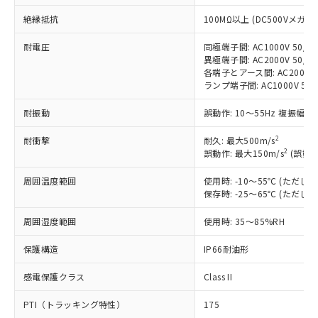
す。
対応予定：EU RoHS指令（10物質）の非含
絶縁抵抗
100MΩ以上 (DC500Vメガ)
ご利用条件
有に対応した製品に切り替える予定のある
商品です。
耐電圧
同極端子間: AC1000V 50/60
異極端子間: AC2000V 50/60
対応予定なし：EU RoHS指令（10物質）の
以下の条件をお読みいただき、同意のうえ
各端子とアース間: AC2000V 5
非含有に非対応の商品で、対応品を出す予
ランプ端子間: AC1000V 50
ご利用ください。
定はありません。
調査・確認中：EU RoHS指令（10物質）の
耐振動
本サービスは、当社制御機器事業取扱
誤動作: 10～55Hz 複振幅 1
※1 中国RoHS○×表
非含有の対応状況を調査中または確認中の
商品の当社在庫状況および標準価格
商品です。
2
耐衝撃
耐久: 最大500m/s
(税抜)を提供させていただくもので
「○」：最大均質材料含有率が中国RoHSの
非該当品：ライセンス料など無形物で、有
2
誤動作: 最大150m/s
(誤動作
す。
基準値以下であることを示します。
害物質有無と関係のない商品です。
当社制御機器事業取扱商品の中には、
「×」：最大均質材料含有率が中国RoHSの
仕入先様の事情により、非含有部品として
周囲温度範囲
使用時: -10～55℃ (ただ
本サービスの対象外となる商品もある
基準値を超えていることを示します。
保存時: -25～65℃ (ただ
いたものが、含有品と判明した場合などや
当社は、これら貴社製品のうち、外国
ことをご了承ください。
「－」：未確認です。当社販売部門へお問
むを得ず変更することがあります。
為替および外国貿易法に定める商品
在庫状況および標準価格照会結果は、
周囲湿度範囲
使用時: 35～85%RH
い合わせください。
（以下｢規制貨物等」という）を輸出
記載している更新日時点での社内デー
*EU RoHS指令（10物質）：
または国外への提供する場合は、日本
記
タに基づき作成されるものであり、閲
説明
保護構造
IP66耐油形
鉛(Pb) 1000ppm以下、 水銀(Hg) 1000ppm以下、 カド
*中国RoHS10物質の基準値 (GB/T26572)：
国政府の輸出許可(または役務取引許
号
覧された時点での実際の在庫および標
ミウム(Cd) 100ppm以下、
Pb(鉛) :1000ppm、 Hg(水銀) : 1000ppm、 Cd(カドミウ
可)を取得するなどの必要な手続きを
六価クロム(Cr(Ⅵ)) 1000ppm以下、ポリ臭化ビフェニル
ム) : 100ppm、
感電保護クラス
準価格とは異なる場合があることをご
Class II
類(PBB) 1000ppm以下、ポリ臭化ジフェニルエーテル類
Cr(Ⅵ)(六価クロム) : 1000ppm、 PBBs(ポリ臭化ビフェ
とります。
了承ください。
(PBDE) 1000ppm以下、フタル酸ビス(2-エチルヘキシ
○
一定数以上の在庫あり
ニル類) : 1000ppm、 PBDEs(ポリ臭化ジフェニルエーテ
当社は規制貨物を破棄する場合は、完
PTI（トラッキング特性）
175
ル) (DEHP)(別名：DOP) 1000ppm以下、フタル酸ブチ
正式な納期状況および標準価格はお客
ル類) : 1000ppm、
ルベンジル（BBP） 1000ppm以下、フタル酸ジブチル
DBP(フタル酸ジブチル) : 1000ppm、 DIBP(フタル酸ジ