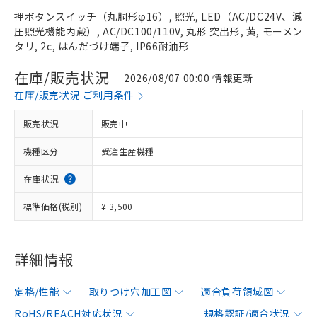
押ボタンスイッチ（丸胴形φ16）, 照光, LED（AC/DC24V、減
圧照光機能内蔵）, AC/DC100/110V, 丸形 突出形, 黄, モーメン
タリ, 2c, はんだづけ端子, IP66耐油形
在庫/販売状況
2026/08/07 00:00 情報更新
在庫/販売状況 ご利用条件
販売状況
販売中
機種区分
受注生産機種
在庫状況
標準価格(税別)
¥ 3,500
詳細情報
定格/性能
取りつけ穴加工図
適合負荷領域図
RoHS/REACH対応状況
規格認証/適合状況