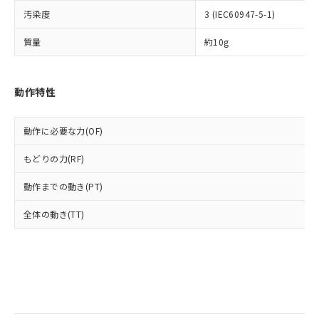
全に破砕するなど、違法に輸出されな
様のお取引先、またはお客様担当のオ
（DBP） 1000ppm以下、フタル酸ジイソブチル
イソブチル) : 1000ppm、 BBP(フタル酸ブチルベンジ
△
一定数には満たないが在庫あり
汚染度
いよう必要な手段を講じます。
3 (IEC60947-5-1)
ムロン制御機器販売店・当社販売員に
(DIBP) 1000ppm以下
ル) : 1000ppm、
当社は貴社製品を、核兵器、ミサイ
但し、RoHS指令で産業用監視および制御機器に対する
DEHP(フタル酸ビス(2-エチルヘキシル)) : 1000ppm
ご相談ください。
適用除外項目は除く。
質量
約10g
ル、化学兵器、生物兵器またはその他
－
在庫なし(最新の在庫状況につ
オムロン制御機器販売店や当社販売拠
フタル酸エステル類の４物質については閾値を超える意
武器並びにこれらの製造装置等に一切
いては、お客様のお取引先、ま
図的な使用がないことを確認しています。
点は「
販売ネットワーク
」をご確認
※2 環境保護使用期限
使用いたしません。
たはお客様担当のオムロン制御
ください。
当社は、貴社製品を第三者に販売する
動作特性
機器販売店・当社販売員にご確
在庫状況および標準価格結果を当社の
※2 対応予定月
「ｅ」：有害物質（10物質）のすべてが基
場合は、上記1、2および3の内容を当
認ください)
事前の承諾なく第三者に漏洩または開
準値以下であることを示します。
該第三者に通知します。また当社は、
示しないようお願いします。
動作に必要な力(OF)
部品在庫の切り替え状況などにより、予定
「10」：通常の使用状況下において有害物
販売先および販売に係わる関係者が違
マイパーツ機能（部品リスト作成サー
空
受注生産機種、また在庫状況の
月が前後することがあります。
質が外部に漏えいし、環境に深刻な影響を
法に輸出するおそれがある場合は、取
ビス）をご利用いただくには、I-Web
白
情報を公開していない機種
もどりの力(RF)
及ぼさない年数を意味します。
り引きをいたしません。
メンバーズにご登録されている必要が
「－」：未確認です。当社販売部門へお問
あります。
動作までの動き(PT)
い合わせください。
お客様が当ウェブサイト上で当社にご
※3 非含有証明書ダウンロード
登録された部品リストについて、当社
全体の動き(TT)
および当社の共同利用者が、当社の製
下記の非含有証明書をダウンロードするこ
品・サービスに関するお客様との取
とができます。
合意する
キャンセル
引・商談に必要な範囲で利用すること
をご了承ください。
EU RoHS指令（10物質）の非含有証明書
※当社の共同利用者とは、
"個人情報
51物質の非含有証明書（当社基準）
の共同利用に関して"
の「1.共同利
※本証明書は発行日時点で非含有を証明す
用者の範囲」に記載されている法人を