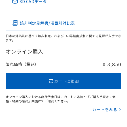
3D CADデータ
この製品の規格認証/適合状況ページへ
Pb
Hg
Cd
Cr(VI)
その他の認証はこちらのページからご検索ください
該非判定見解書/項目別対比表
X
O
O
O
日本の外為法に基づく該非判定、およびEAR再輸出規制に関する見解が入手でき
ます。
"対応済み"や非含有の記載がされた商品であっても、流通
在庫等で未対応品が混在する可能性があります。
オンライン購入
非含有品が必要な際は、弊社営業部門もしくは販売店へお
問い合わせください。
¥ 3,850
販売価格（税込）
この製品のRoHS/REACH対応状況ページへ
カートに追加
オンライン購入における出荷予定日は、カートに追加～「ご購入手続き：価
格・納期の確認」画面にてご確認ください。
カートをみる