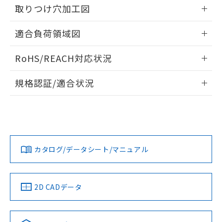
るもので、過去に遡って非含有を証明する
取りつけ穴加工図
指します。
ものではありません。
情報更新：2026/05/21
また、RoHS指令のフタル酸エステル類４
適合負荷領域図
物質の対応では、対応完了までの期間は出
荷製品に未対応品が混在することから備考
情報更新：2026/05/21
RoHS/REACH対応状況
欄に対応日を記載しておりました。
既に当社にて対応品への在庫切替を完了
情報更新：2026/7/29
していることから、特段のことがない限
規格認証/適合状況
り、2022年1月12日より割愛しておりま
EU RoHS
注意事項・凡例
す。
UL認証
CSA認証
CEマーキング
No
No
Yes
対応状況
対応予定月
※1
※2
カタログ/データシート/マニュアル
対応済み
LR型式承認
DNV型式承認
BV型式承認
KR型式承
（イギリス
（ノルウェー
（フランス
（韓国
船舶規格）
船舶規格）
船舶規格）
船舶規格
中国 RoHS
注意事項・凡例
2D CADデータ
No
No
No
No
中国 RoHS表
※1 ※2