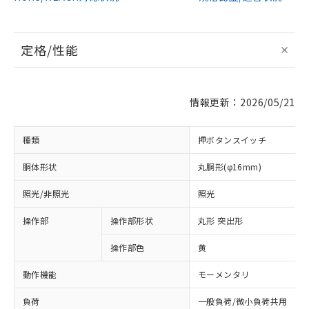
定格/性能
情報更新：2026/05/21
種類
押ボタンスイッチ
胴体形状
丸胴形(φ16mm)
照光/非照光
照光
操作部
操作部形状
丸形 突出形
操作部色
黄
動作機能
モーメンタリ
負荷
一般負荷/微小負荷共用