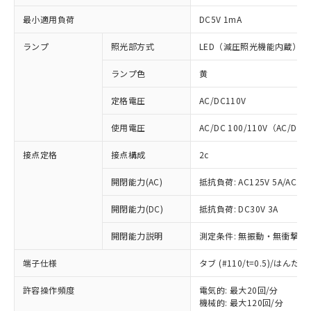
最小適用負荷
DC5V 1mA
ランプ
照光部方式
LED（減圧照光機能内蔵）
ランプ色
黄
定格電圧
AC/DC110V
使用電圧
AC/DC 100/110V（AC/DC 
接点定格
接点構成
2c
開閉能力(AC)
抵抗負荷: AC125V 5A/AC250
開閉能力(DC)
抵抗負荷: DC30V 3A
開閉能力説明
測定条件: 無振動・無衝撃状態
※1 対応状況
端子仕様
タブ (#110/t=0.5)/はん
対応済み：EU RoHS指令（10物質）の
許容操作頻度
電気的: 最大20回/分
非含有に対応した製品が提供可能な商品で
機械的: 最大120回/分