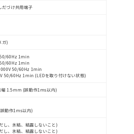
材料含有率が中国RoHSの基準値を超えていることを示します。
、当社制御機器事業取扱商品の当社在庫状況および標準価格(税抜)
ら貴社製品のうち、外国為替および外国貿易法に定める商品（以下｢
質）：
す。当社販売部門へお問い合わせください。
)/はんだづけ共用端子
 水銀(Hg) 1000ppm以下、 カドミウム(Cd) 100ppm以下、
たは国外への提供する場合は、日本国政府の輸出許可(または役務取
000ppm以下、ポリ臭化ビフェニル類(PBB) 1000ppm以下、ポリ臭化ジフェニルエーテル類(P
事業取扱商品の中には、本サービスの対象外となる商品もあること
手続きをとります。
キシル) (DEHP)(別名：DOP) 1000ppm以下、フタル酸ブチルベンジル（BBP） 100
(GB/T26572)：
以下、フタル酸ジイソブチル (DIBP) 1000ppm以下
び標準価格照会結果は、記載している更新日時点での社内データに
物を破棄する場合は、完全に破砕するなど、違法に輸出されないよ
(水銀) : 1000ppm、 Cd(カドミウム) : 100ppm、
業用監視および制御機器に対する適用除外項目は除く。
覧された時点での実際の在庫および標準価格とは異なる場合がある
1000ppm、 PBBs(ポリ臭化ビフェニル類) : 1000ppm、 PBDEs(ポリ臭化ジフェニルエーテル類
物質については閾値を超える意図的な使用がないことを確認しています。
上の在庫あり
 1000ppm、 DIBP(フタル酸ジイソブチル) : 1000ppm、 BBP(フタル酸ブチルベンジル) :
品を、核兵器、ミサイル、化学兵器、生物兵器またはその他武器並
チルヘキシル)) : 1000ppm
況および標準価格はお客様のお取引先、またはお客様担当のオムロ
用いたしません。
メガ)
ご相談ください。
は満たないが在庫あり
製品を第三者に販売する場合は、上記1、2および3の内容を当該第
機器販売店や当社販売拠点は「
販売ネットワーク
」をご確認くだ
販売先および販売に係わる関係者が違法に輸出するおそれがある場
用期限
0/60Hz 1min
び標準価格結果を当社の事前の承諾なく第三者に漏洩または開示し
え状況などにより、予定月が前後することがあります。
(最新の在庫状況については、お客様のお取引先、またはお客様担当
0/60Hz 1min
（10物質）のすべてが基準値以下であることを示します。
店・当社販売員にご確認ください)
0V 50/60Hz 1min
能（部品リスト作成サービス）をご利用いただくには、I-Webメン
使用状況下において有害物質が外部に漏えいし、環境に深刻な影響を
V 50/60Hz 1min (LEDを取り付けない状態)
あります。
機種、また在庫状況の情報を公開していない機種
ェブサイト上で当社にご登録された部品リストについて、当社およ
書ダウンロード
す。当社販売部門へお問い合わせください。
振幅 1.5mm (誤動作1ms以内)
品・サービスに関するお客様との取引・商談に必要な範囲で利用す
合意する
キャンセル
書をダウンロードすることができます。
利用者とは、
"個人情報の共同利用に関して"
の「1.共同利用者の
します。
10物質）の非含有証明書
(誤動作1ms以内)
明書（当社基準）
日時点で非含有を証明するもので、過去に遡って非含有を証明するも
 (ただし、氷結、結露しないこと)
令のフタル酸エステル類４物質の対応では、対応完了までの期間は出
 (ただし、氷結、結露しないこと)