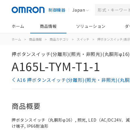
制御機器
Japan
ホーム
商品情報
ソリューション
ダ
ホーム
>
商品情報
>
商品カテゴリ
>
スイッチ
>
押ボタンスイッチ/表
押ボタンスイッチ(分離形)(照光・非照光)(丸胴形φ16
A165L-TYM-T1-1
A16 押ボタンスイッチ(分離形)(照光・非照光)(丸胴
商品概要
押ボタンスイッチ（丸胴形φ16）, 照光, LED（AC/DC24V、減圧照
け端子, IP66耐油形