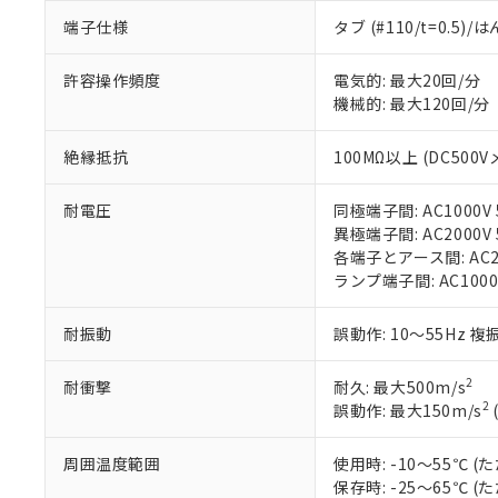
「×」：最大均質
本サービスは
当社は、これ
*EU RoHS指令（10物
「－」：未確認で
端子仕様
タブ (#110/t=0.5
鉛(Pb) 1000ppm以下、
くものです。
う）を輸出ま
記
説明
六価クロム(Cr(Ⅵ)) 1
当社制御機器
などの必要な
フタル酸ビス(2-エチルヘ
号
*中国RoHS10物質の基準値 
許容操作頻度
電気的: 最大20回/分
ル（DBP） 1000ppm
在庫状況およ
当社は規制貨
Pb(鉛) :1000ppm、 Hg
但し、RoHS指令で産
機械的: 最大120回/分
のであり、閲
ます。
Cr(Ⅵ)(六価クロム) : 
フタル酸エステル類の４
○
一定数以
DBP(フタル酸ジブチル) :
い。
当社は貴社製
DEHP(フタル酸ビス(2-エ
正式な納期状
置等に一切使
絶縁抵抗
100MΩ以上 (DC500V
当社販売員に
※2 対応予定月
△
一定数に
当社は、貴社
オムロン制御
また当社は、
※2 環境保護使
耐電圧
同極端子間: AC1000V 5
在庫状況およ
部品在庫の切り替
たしません。
－
在庫なし
異極端子間: AC2000V 5
す。
「ｅ」：有害物質
機器販売
各端子とアース間: AC200
マイパーツ機
「10」：通常の
ランプ端子間: AC1000
ている必要が
味します。
空
受注生産
お客様が当ウ
※3 非含有証明
「－」：未確認で
白
耐振動
誤動作: 10～55Hz 複
が、当社の製
さい。
下記の非含有証明
※当社の共同
2
耐衝撃
耐久: 最大500m/s
いる法人を指
2
誤動作: 最大150m/s
EU RoHS指令（
51物質の非含有証
※本証明書は発行
周囲温度範囲
使用時: -10～55℃
また、RoHS指
保存時: -25～65℃