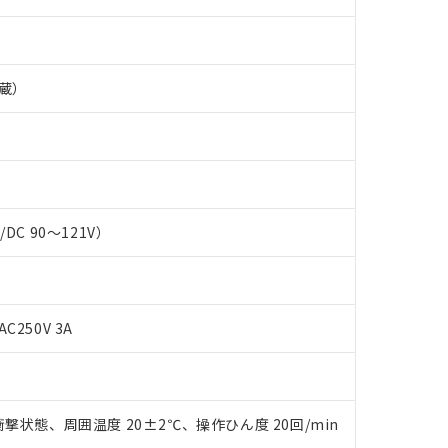
蔵）
C/DC 90～121V）
 RoHS指令（10物質）の非含有に対応した製品が提供可能な商品です
oHS指令（10物質）の非含有に対応した製品に切り替える予定のある
AC250V 3A
 RoHS指令（10物質）の非含有に非対応の商品で、対応品を出す予
 RoHS指令（10物質）の非含有の対応状況を調査中または確認中の
ンス料など無形物で、有害物質有無と関係のない商品です。
○×表
より、非含有部品としていたものが、含有品と判明した場合などやむ
みいただき、同意のうえご利用ください。
撃状態、周囲温度 20±2℃、操作ひん度 20回/min
材料含有率が中国RoHSの基準値以下であることを示します。