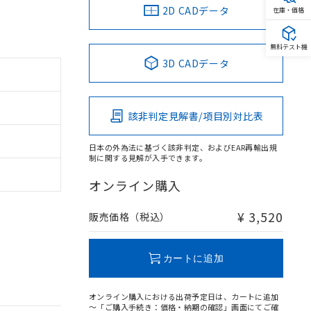
2D CADデータ
在庫・価格
無料テスト機
3D CADデータ
該非判定見解書/項目別対比表
日本の外為法に基づく該非判定、およびEAR再輸出規
制に関する見解が入手できます。
オンライン購入
¥ 3,520
販売価格（税込）
カートに追加
オンライン購入における出荷予定日は、カートに追加
～「ご購入手続き：価格・納期の確認」画面にてご確