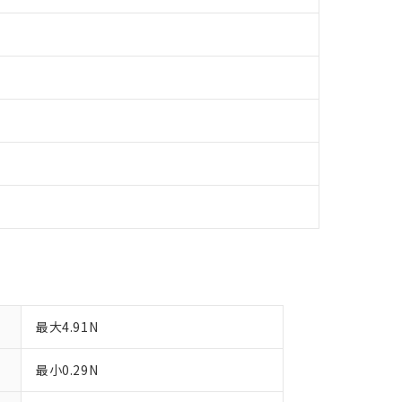
備考欄に対応日を記載しておりました。
品への在庫切替を完了していることから、特段のことがない限り、20
す。
最大4.91N
最小0.29N