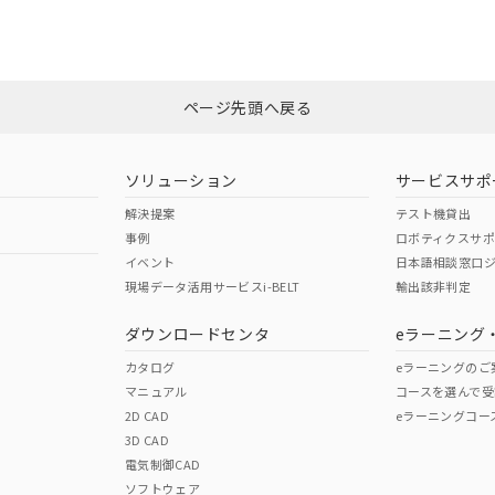
CCC認証
電波法
Yes
N/A
非含有証明書
※3
ページ先頭へ戻る
ダウンロードはこちら
型式承認
NK型式承認
ABS型式承認
韓国
（日本
（アメリカ
ソリューション
サービスサポ
舶規格）
船舶規格）
船舶規格）
解決提案
テスト機貸出
事例
ロボティクスサ
No
No
イベント
日本語相談窓口
現場データ活用サービスi-BELT
輸出該非判定
I)
PBBs
PBDEs
DBP
ダウンロードセンタ
eラーニング
この製品の規格認証/適合
その他の認証はこちらのページからご
カタログ
eラーニングのご
マニュアル
コースを選んで受
O
O
O
2D CAD
eラーニングコー
3D CAD
電気制御CAD
在庫等で未対応品が混在する可能性があります。
ソフトウェア