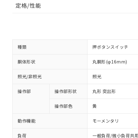
定格/性能
種類
押ボタンスイッチ
胴体形状
丸胴形(φ16mm)
照光/非照光
照光
操作部
操作部形状
丸形 突出形
操作部色
黄
動作機能
モーメンタリ
負荷
一般負荷/微小負荷共