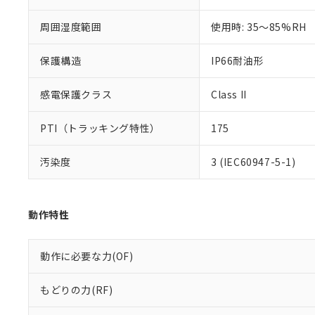
混在することから
既に当社にて対応
周囲湿度範囲
使用時: 35～85%RH
り割愛しておりま
保護構造
IP66耐油形
感電保護クラス
Class II
PTI（トラッキング特性）
175
汚染度
3 (IEC60947-5-1)
動作特性
動作に必要な力(OF)
もどりの力(RF)