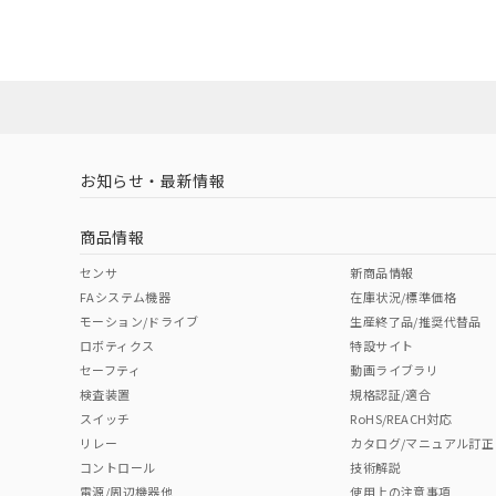
UL認証
CSA認証
CEマーキング
No
No
Yes
対応状況
対応予定月
※1
※2
対応済み
LR型式承認
DNV型式承認
BV型式承認
KR
（イギリス
（ノルウェー
（フランス
（
お知らせ・最新情報
中国 RoHS
注意事項・凡例
船舶規格）
船舶規格）
船舶規格）
船
商品情報
No
No
No
No
中国 RoHS表
※1 ※2
センサ
新商品情報
FAシステム機器
在庫状況/標準価格
Pb
Hg
Cd
Cr(V
モーション/ドライブ
生産終了品/推奨代替品
ロボティクス
特設サイト
セーフティ
動画ライブラリ
検査装置
規格認証/適合
X
O
O
O
スイッチ
RoHS/REACH対応
リレー
カタログ/マニュアル訂正
コントロール
技術解説
"対応済み"や非含有の記載がされた商品であっても、流通
電源/周辺機器他
使用上の注意事項