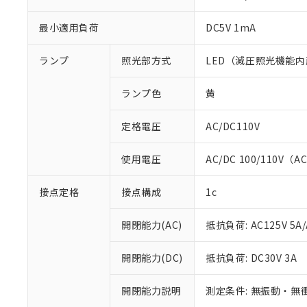
最小適用負荷
DC5V 1mA
ランプ
照光部方式
LED（減圧照光機能内
ランプ色
黄
定格電圧
AC/DC110V
使用電圧
AC/DC 100/110V（A
※1 対応状況
接点定格
接点構成
1c
対応済み：EU
対応予定：EU R
開閉能力(AC)
抵抗負荷: AC125V 5A/
対応予定なし：EU
調査・確認中：EU
ご利用条件
非該当品：ライセ
開閉能力(DC)
抵抗負荷: DC30V 3A
※1 中国RoHS
仕入先様の事情に
があります。
以下の条件をお読
開閉能力説明
測定条件: 無振動・無衝
「○」：最大均質