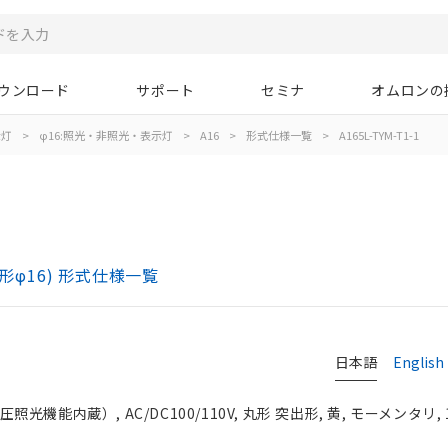
ウンロード
サポート
セミナ
オムロンの
示灯
>
φ16:照光・非照光・表示灯
>
A16
>
形式仕様一覧
>
A165L-TYM-T1-1
)
形φ16) 形式仕様一覧
日本語
English
光機能内蔵）, AC/DC100/110V, 丸形 突出形, 黄, モーメンタリ, 