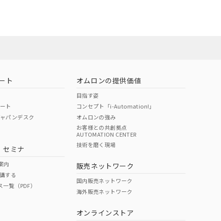
ート
オムロンの提供価値
目指す姿
ポート
コンセプト「i-Automation!」
ジャパンデスク
オムロンの強み
お客様との共創拠点
AUTOMATION CENTER
DIBP
BBP
DEHP
環境保護
技術を磨く現場
・セミナ
状況ページへ
使用期限
検索ください
案内
販売ネットワーク
講する
O
O
O
10
国内販売ネットワーク
ス一覧（PDF）
海外販売ネットワーク
オンラインストア