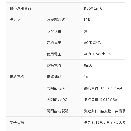
最小適用負荷
DC5V 1mA
ランプ
照光部方式
LED
ランプ色
黄
定格電圧
AC/DC24V
使用電圧
AC/DC24V±5%
定格電流
8mA
接点定格
接点構成
1c
開閉能力(AC)
抵抗負荷: AC125V 5A/AC250
開閉能力(DC)
抵抗負荷: DC30V 3A
開閉能力説明
測定条件: 無振動・無衝撃状態
※1 対応状況
端子仕様
タブ (#110/t=0.5)/はん
対応済み：EU RoHS指令（10物質）の