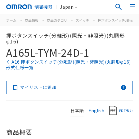
制御機器
Japan
ホーム
>
商品情報
>
商品カテゴリ
>
スイッチ
>
押ボタンスイッチ/表示灯
押ボタンスイッチ(分離形)(照光・非照光)(丸胴形
φ16)
A165L-TYM-24D-1
A16 押ボタンスイッチ(分離形)(照光・非照光)(丸胴形φ16)
形式仕様一覧
マイリストに追加
日本語
English
PDF出力
商品概要