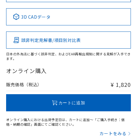
No
No
No
No
中国 RoHS表
※1 ※2
3D CADデータ
この製品の規格認証/適合状況ページへ
Pb
Hg
Cd
Cr(VI)
その他の認証はこちらのページからご検索ください
該非判定見解書/項目別対比表
O
O
O
O
日本の外為法に基づく該非判定、およびEAR再輸出規制に関する見解が入手でき
ます。
"対応済み"や非含有の記載がされた商品であっても、流通
在庫等で未対応品が混在する可能性があります。
オンライン購入
非含有品が必要な際は、弊社営業部門もしくは販売店へお
問い合わせください。
¥ 1,820
販売価格（税込）
この製品のRoHS/REACH対応状況ページへ
カートに追加
オンライン購入における出荷予定日は、カートに追加～「ご購入手続き：価
格・納期の確認」画面にてご確認ください。
カートをみる