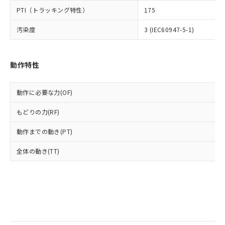
当社は規制貨物を破棄する場合は、完
ル) (DEHP)(別名：DOP) 1000ppm以下、フタル酸ブチ
正式な納期状況および標準価格はお客
ル類) : 1000ppm、
PTI（トラッキング特性）
175
ルベンジル（BBP） 1000ppm以下、フタル酸ジブチル
全に破砕するなど、違法に輸出されな
DBP(フタル酸ジブチル) : 1000ppm、 DIBP(フタル酸ジ
様のお取引先、またはお客様担当のオ
（DBP） 1000ppm以下、フタル酸ジイソブチル
イソブチル) : 1000ppm、 BBP(フタル酸ブチルベンジ
△
一定数には満たないが在庫あり
いよう必要な手段を講じます。
ムロン制御機器販売店・当社販売員に
(DIBP) 1000ppm以下
ル) : 1000ppm、
汚染度
3 (IEC60947-5-1)
当社は貴社製品を、核兵器、ミサイ
但し、RoHS指令で産業用監視および制御機器に対する
DEHP(フタル酸ビス(2-エチルヘキシル)) : 1000ppm
ご相談ください。
適用除外項目は除く。
ル、化学兵器、生物兵器またはその他
－
在庫なし(最新の在庫状況につ
オムロン制御機器販売店や当社販売拠
フタル酸エステル類の４物質については閾値を超える意
武器並びにこれらの製造装置等に一切
いては、お客様のお取引先、ま
図的な使用がないことを確認しています。
点は「
販売ネットワーク
」をご確認
※2 環境保護使用期限
動作特性
使用いたしません。
たはお客様担当のオムロン制御
ください。
当社は、貴社製品を第三者に販売する
機器販売店・当社販売員にご確
在庫状況および標準価格結果を当社の
※2 対応予定月
「ｅ」：有害物質（10物質）のすべてが基
場合は、上記1、2および3の内容を当
認ください)
事前の承諾なく第三者に漏洩または開
動作に必要な力(OF)
準値以下であることを示します。
該第三者に通知します。また当社は、
示しないようお願いします。
部品在庫の切り替え状況などにより、予定
「10」：通常の使用状況下において有害物
販売先および販売に係わる関係者が違
マイパーツ機能（部品リスト作成サー
空
受注生産機種、また在庫状況の
もどりの力(RF)
月が前後することがあります。
質が外部に漏えいし、環境に深刻な影響を
法に輸出するおそれがある場合は、取
ビス）をご利用いただくには、I-Web
白
情報を公開していない機種
及ぼさない年数を意味します。
り引きをいたしません。
メンバーズにご登録されている必要が
動作までの動き(PT)
「－」：未確認です。当社販売部門へお問
あります。
い合わせください。
全体の動き(TT)
お客様が当ウェブサイト上で当社にご
※3 非含有証明書ダウンロード
登録された部品リストについて、当社
および当社の共同利用者が、当社の製
下記の非含有証明書をダウンロードするこ
品・サービスに関するお客様との取
とができます。
合意する
キャンセル
引・商談に必要な範囲で利用すること
をご了承ください。
EU RoHS指令（10物質）の非含有証明書
※当社の共同利用者とは、
"個人情報
51物質の非含有証明書（当社基準）