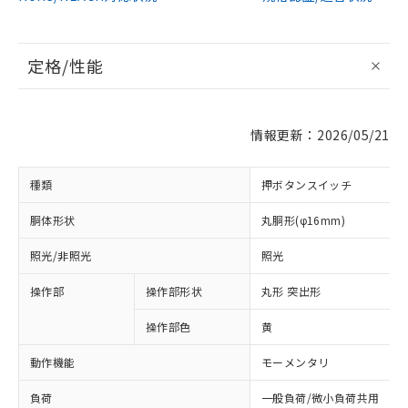
定格/性能
情報更新：2026/05/21
種類
押ボタンスイッチ
胴体形状
丸胴形(φ16mm)
照光/非照光
照光
操作部
操作部形状
丸形 突出形
操作部色
黄
動作機能
モーメンタリ
負荷
一般負荷/微小負荷共用