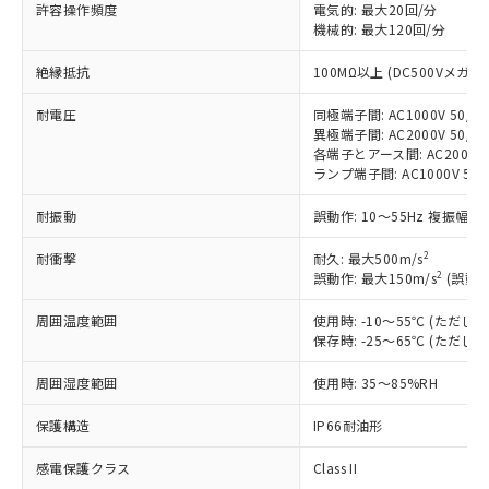
非含有に対応した製品が提供可能な商品で
許容操作頻度
電気的: 最大20回/分
す。
機械的: 最大120回/分
対応予定：EU RoHS指令（10物質）の非含
ご利用条件
絶縁抵抗
100MΩ以上 (DC500Vメガ)
有に対応した製品に切り替える予定のある
商品です。
耐電圧
同極端子間: AC1000V 50/60
対応予定なし：EU RoHS指令（10物質）の
異極端子間: AC2000V 50/60
以下の条件をお読みいただき、同意のうえ
非含有に非対応の商品で、対応品を出す予
各端子とアース間: AC2000V 5
ご利用ください。
定はありません。
ランプ端子間: AC1000V 50
調査・確認中：EU RoHS指令（10物質）の
本サービスは、当社制御機器事業取扱
※1 中国RoHS○×表
非含有の対応状況を調査中または確認中の
耐振動
誤動作: 10～55Hz 複振幅 1
商品の当社在庫状況および標準価格
商品です。
(税抜)を提供させていただくもので
「○」：最大均質材料含有率が中国RoHSの
2
耐衝撃
非該当品：ライセンス料など無形物で、有
耐久: 最大500m/s
す。
2
基準値以下であることを示します。
誤動作: 最大150m/s
(誤動作
害物質有無と関係のない商品です。
当社制御機器事業取扱商品の中には、
「×」：最大均質材料含有率が中国RoHSの
仕入先様の事情により、非含有部品として
本サービスの対象外となる商品もある
周囲温度範囲
使用時: -10～55℃ (ただ
基準値を超えていることを示します。
いたものが、含有品と判明した場合などや
当社は、これら貴社製品のうち、外国
ことをご了承ください。
保存時: -25～65℃ (ただ
「－」：未確認です。当社販売部門へお問
むを得ず変更することがあります。
為替および外国貿易法に定める商品
在庫状況および標準価格照会結果は、
い合わせください。
（以下｢規制貨物等」という）を輸出
周囲湿度範囲
使用時: 35～85%RH
記載している更新日時点での社内デー
*EU RoHS指令（10物質）：
または国外への提供する場合は、日本
記
タに基づき作成されるものであり、閲
説明
鉛(Pb) 1000ppm以下、 水銀(Hg) 1000ppm以下、 カド
*中国RoHS10物質の基準値 (GB/T26572)：
国政府の輸出許可(または役務取引許
保護構造
IP66耐油形
号
覧された時点での実際の在庫および標
ミウム(Cd) 100ppm以下、
Pb(鉛) :1000ppm、 Hg(水銀) : 1000ppm、 Cd(カドミウ
可)を取得するなどの必要な手続きを
六価クロム(Cr(Ⅵ)) 1000ppm以下、ポリ臭化ビフェニル
ム) : 100ppm、
準価格とは異なる場合があることをご
類(PBB) 1000ppm以下、ポリ臭化ジフェニルエーテル類
Cr(Ⅵ)(六価クロム) : 1000ppm、 PBBs(ポリ臭化ビフェ
感電保護クラス
Class II
とります。
了承ください。
(PBDE) 1000ppm以下、フタル酸ビス(2-エチルヘキシ
○
一定数以上の在庫あり
ニル類) : 1000ppm、 PBDEs(ポリ臭化ジフェニルエーテ