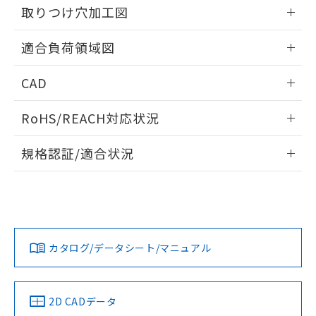
の共同利用に関して"
の「1.共同利
取りつけ穴加工図
※本証明書は発行日時点で非含有を証明す
用者の範囲」に記載されている法人を
るもので、過去に遡って非含有を証明する
指します。
情報更新：2026/05/21
ものではありません。
適合負荷領域図
また、RoHS指令のフタル酸エステル類４
物質の対応では、対応完了までの期間は出
情報更新：2026/05/21
CAD
荷製品に未対応品が混在することから備考
欄に対応日を記載しておりました。
ログイン/会員登録いただくと、CADデータをダウンロー
既に当社にて対応品への在庫切替を完了
RoHS/REACH対応状況
ドすることができます。
していることから、特段のことがない限
情報更新：2026/7/29
り、2022年1月12日より割愛しておりま
規格認証/適合状況
す。
ログイン/会員登録
EU RoHS
注意事項・凡例
UL認証
CSA認証
CEマーキング
No
No
Yes
対応状況
対応予定月
※1
※2
ダウンロードデータをご利用いただく前に、以下を必ずお読
みください。
カタログ/データシート/マニュアル
対応済み
ソフトウェアの使用条件
LR型式承認
DNV型式承認
BV型式承認
KR型式承
（イギリス
（ノルウェー
（フランス
（韓国
船舶規格）
船舶規格）
船舶規格）
船舶規格
中国 RoHS
注意事項・凡例
2D CADデータ