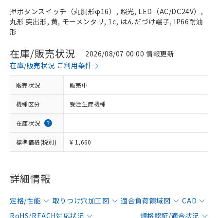
押ボタンスイッチ（丸胴形φ16）, 照光, LED（AC/DC24V）,
丸形 突出形, 黄, モーメンタリ, 1c, はんだづけ端子, IP66耐油
形
在庫/販売状況
2026/08/07 00:00 情報更新
在庫/販売状況 ご利用条件
販売状況
販売中
機種区分
受注生産機種
在庫状況
標準価格(税別)
¥ 1,660
詳細情報
定格/性能
取りつけ穴加工図
適合負荷領域図
CAD
RoHS/REACH対応状況
規格認証/適合状況