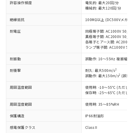
対応済み：EU RoHS指令（10物質）の
許容操作頻度
電気的: 最大20回/分
非含有に対応した製品が提供可能な商品で
機械的: 最大120回/分
す。
絶縁抵抗
100MΩ以上 (DC500Vメガ)
対応予定：EU RoHS指令（10物質）の非含
ご利用条件
有に対応した製品に切り替える予定のある
耐電圧
同極端子間: AC1000V 50/60
商品です。
異極端子間: AC2000V 50/60
対応予定なし：EU RoHS指令（10物質）の
各端子とアース間: AC2000V 5
以下の条件をお読みいただき、同意のうえ
非含有に非対応の商品で、対応品を出す予
ランプ端子間: AC1000V 50
ご利用ください。
定はありません。
調査・確認中：EU RoHS指令（10物質）の
耐振動
誤動作: 10～55Hz 複振幅 1
本サービスは、当社制御機器事業取扱
※1 中国RoHS○×表
非含有の対応状況を調査中または確認中の
商品の当社在庫状況および標準価格
商品です。
2
耐衝撃
耐久: 最大500m/s
(税抜)を提供させていただくもので
「○」：最大均質材料含有率が中国RoHSの
2
誤動作: 最大150m/s
(誤動作
非該当品：ライセンス料など無形物で、有
す。
基準値以下であることを示します。
害物質有無と関係のない商品です。
当社制御機器事業取扱商品の中には、
周囲温度範囲
使用時: -10～55℃ (ただ
「×」：最大均質材料含有率が中国RoHSの
仕入先様の事情により、非含有部品として
本サービスの対象外となる商品もある
保存時: -25～65℃ (ただ
基準値を超えていることを示します。
いたものが、含有品と判明した場合などや
当社は、これら貴社製品のうち、外国
ことをご了承ください。
「－」：未確認です。当社販売部門へお問
むを得ず変更することがあります。
為替および外国貿易法に定める商品
在庫状況および標準価格照会結果は、
周囲湿度範囲
使用時: 35～85%RH
い合わせください。
（以下｢規制貨物等」という）を輸出
記載している更新日時点での社内デー
*EU RoHS指令（10物質）：
または国外への提供する場合は、日本
保護構造
IP66耐油形
記
タに基づき作成されるものであり、閲
説明
鉛(Pb) 1000ppm以下、 水銀(Hg) 1000ppm以下、 カド
*中国RoHS10物質の基準値 (GB/T26572)：
国政府の輸出許可(または役務取引許
号
覧された時点での実際の在庫および標
ミウム(Cd) 100ppm以下、
Pb(鉛) :1000ppm、 Hg(水銀) : 1000ppm、 Cd(カドミウ
可)を取得するなどの必要な手続きを
感電保護クラス
Class II
六価クロム(Cr(Ⅵ)) 1000ppm以下、ポリ臭化ビフェニル
ム) : 100ppm、
準価格とは異なる場合があることをご
類(PBB) 1000ppm以下、ポリ臭化ジフェニルエーテル類
Cr(Ⅵ)(六価クロム) : 1000ppm、 PBBs(ポリ臭化ビフェ