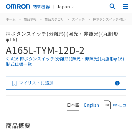
制御機器
Japan
ホーム
>
商品情報
>
商品カテゴリ
>
スイッチ
>
押ボタンスイッチ/表示灯
押ボタンスイッチ(分離形)(照光・非照光)(丸胴形
φ16)
A165L-TYM-12D-2
A16 押ボタンスイッチ(分離形)(照光・非照光)(丸胴形φ16)
形式仕様一覧
マイリストに追加
日本語
English
PDF出力
商品概要