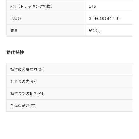
とります。
了承ください。
(PBDE) 1000ppm以下、フタル酸ビス(2-エチルヘキシ
○
一定数以上の在庫あり
ニル類) : 1000ppm、 PBDEs(ポリ臭化ジフェニルエーテ
PTI（トラッキング特性）
175
当社は規制貨物を破棄する場合は、完
ル) (DEHP)(別名：DOP) 1000ppm以下、フタル酸ブチ
正式な納期状況および標準価格はお客
ル類) : 1000ppm、
ルベンジル（BBP） 1000ppm以下、フタル酸ジブチル
全に破砕するなど、違法に輸出されな
DBP(フタル酸ジブチル) : 1000ppm、 DIBP(フタル酸ジ
様のお取引先、またはお客様担当のオ
（DBP） 1000ppm以下、フタル酸ジイソブチル
汚染度
3 (IEC60947-5-1)
イソブチル) : 1000ppm、 BBP(フタル酸ブチルベンジ
△
一定数には満たないが在庫あり
いよう必要な手段を講じます。
ムロン制御機器販売店・当社販売員に
(DIBP) 1000ppm以下
ル) : 1000ppm、
当社は貴社製品を、核兵器、ミサイ
但し、RoHS指令で産業用監視および制御機器に対する
DEHP(フタル酸ビス(2-エチルヘキシル)) : 1000ppm
ご相談ください。
質量
約10g
適用除外項目は除く。
ル、化学兵器、生物兵器またはその他
－
在庫なし(最新の在庫状況につ
オムロン制御機器販売店や当社販売拠
フタル酸エステル類の４物質については閾値を超える意
武器並びにこれらの製造装置等に一切
いては、お客様のお取引先、ま
図的な使用がないことを確認しています。
点は「
販売ネットワーク
」をご確認
※2 環境保護使用期限
使用いたしません。
たはお客様担当のオムロン制御
ください。
動作特性
当社は、貴社製品を第三者に販売する
機器販売店・当社販売員にご確
在庫状況および標準価格結果を当社の
※2 対応予定月
「ｅ」：有害物質（10物質）のすべてが基
場合は、上記1、2および3の内容を当
認ください)
事前の承諾なく第三者に漏洩または開
準値以下であることを示します。
該第三者に通知します。また当社は、
示しないようお願いします。
動作に必要な力(OF)
部品在庫の切り替え状況などにより、予定
「10」：通常の使用状況下において有害物
販売先および販売に係わる関係者が違
マイパーツ機能（部品リスト作成サー
空
受注生産機種、また在庫状況の
月が前後することがあります。
質が外部に漏えいし、環境に深刻な影響を
法に輸出するおそれがある場合は、取
ビス）をご利用いただくには、I-Web
もどりの力(RF)
白
情報を公開していない機種
及ぼさない年数を意味します。
り引きをいたしません。
メンバーズにご登録されている必要が
「－」：未確認です。当社販売部門へお問
動作までの動き(PT)
あります。
い合わせください。
お客様が当ウェブサイト上で当社にご
※3 非含有証明書ダウンロード
全体の動き(TT)
登録された部品リストについて、当社
および当社の共同利用者が、当社の製
下記の非含有証明書をダウンロードするこ
品・サービスに関するお客様との取
とができます。
合意する
キャンセル
引・商談に必要な範囲で利用すること
をご了承ください。
EU RoHS指令（10物質）の非含有証明書