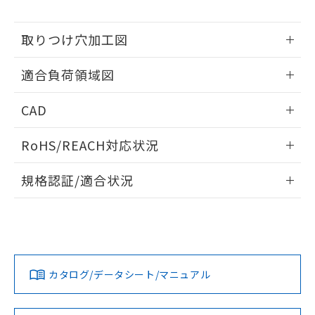
※当社の共同利用者とは、
"個人情報
51物質の非含有証明書（当社基準）
の共同利用に関して"
の「1.共同利
※本証明書は発行日時点で非含有を証明す
用者の範囲」に記載されている法人を
取りつけ穴加工図
るもので、過去に遡って非含有を証明する
指します。
ものではありません。
情報更新：2026/05/21
また、RoHS指令のフタル酸エステル類４
適合負荷領域図
物質の対応では、対応完了までの期間は出
荷製品に未対応品が混在することから備考
情報更新：2026/05/21
CAD
欄に対応日を記載しておりました。
既に当社にて対応品への在庫切替を完了
ログイン/会員登録いただくと、CADデータをダウンロー
RoHS/REACH対応状況
していることから、特段のことがない限
ドすることができます。
り、2022年1月12日より割愛しておりま
情報更新：2026/7/29
す。
規格認証/適合状況
ログイン/会員登録
EU RoHS
注意事項・凡例
UL認証
CSA認証
CEマーキング
No
No
Yes
対応状況
対応予定月
※1
※2
ダウンロードデータをご利用いただく前に、以下を必ずお読
みください。
カタログ/データシート/マニュアル
対応済み
ソフトウェアの使用条件
LR型式承認
DNV型式承認
BV型式承認
KR型式承
（イギリス
（ノルウェー
（フランス
（韓国