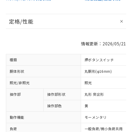
定格/性能
情報更新：2026/05/21
種類
押ボタンスイッチ
胴体形状
丸胴形(φ16mm)
照光/非照光
照光
操作部
操作部形状
丸形 突出形
操作部色
黄
動作機能
モーメンタリ
負荷
一般負荷/微小負荷共用