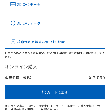
船舶規格）
船舶規格）
船舶規格）
船舶規格
中国 RoHS
注意事項・凡例
2D CADデータ
No
No
No
No
中国 RoHS表
※1 ※2
3D CADデータ
この製品の規格認証/適合状況ページへ
Pb
Hg
Cd
Cr(VI)
その他の認証はこちらのページからご検索ください
該非判定見解書/項目別対比表
O
O
O
O
日本の外為法に基づく該非判定、およびEAR再輸出規制に関する見解が入手でき
ます。
"対応済み"や非含有の記載がされた商品であっても、流通
在庫等で未対応品が混在する可能性があります。
オンライン購入
非含有品が必要な際は、弊社営業部門もしくは販売店へお
問い合わせください。
¥ 2,060
販売価格（税込）
この製品のRoHS/REACH対応状況ページへ
カートに追加
オンライン購入における出荷予定日は、カートに追加～「ご購入手続き：価
格・納期の確認」画面にてご確認ください。