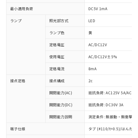
最小適用負荷
DC5V 1mA
ランプ
照光部方式
LED
ランプ色
黄
定格電圧
AC/DC12V
使用電圧
AC/DC12V±5%
定格電流
8mA
接点定格
接点構成
2c
開閉能力(AC)
抵抗負荷: AC125V 5A/AC250
開閉能力(DC)
抵抗負荷: DC30V 3A
開閉能力説明
測定条件: 無振動・無衝撃状態
※1 対応状況
端子仕様
タブ (#110/t=0.5)/はん