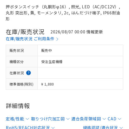
押ボタンスイッチ（丸胴形φ16）, 照光, LED（AC/DC12V）,
丸形 突出形, 黄, モーメンタリ, 2c, はんだづけ端子, IP66耐油
形
在庫/販売状況
2026/08/07 00:00 情報更新
在庫/販売状況 ご利用条件
販売状況
販売中
機種区分
受注生産機種
在庫状況
標準価格(税別)
¥ 1,880
詳細情報
定格/性能
取りつけ穴加工図
適合負荷領域図
CAD
RoHS/REACH対応状況
規格認証/適合状況