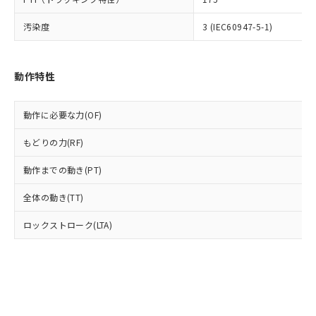
(PBDE) 1000ppm以下、フタル酸ビス(2-エチルヘキシ
○
一定数以上の在庫あり
ニル類) : 1000ppm、 PBDEs(ポリ臭化ジフェニルエーテ
当社は規制貨物を破棄する場合は、完
ル) (DEHP)(別名：DOP) 1000ppm以下、フタル酸ブチ
正式な納期状況および標準価格はお客
ル類) : 1000ppm、
ルベンジル（BBP） 1000ppm以下、フタル酸ジブチル
全に破砕するなど、違法に輸出されな
DBP(フタル酸ジブチル) : 1000ppm、 DIBP(フタル酸ジ
汚染度
3 (IEC60947-5-1)
様のお取引先、またはお客様担当のオ
（DBP） 1000ppm以下、フタル酸ジイソブチル
イソブチル) : 1000ppm、 BBP(フタル酸ブチルベンジ
△
一定数には満たないが在庫あり
いよう必要な手段を講じます。
ムロン制御機器販売店・当社販売員に
(DIBP) 1000ppm以下
ル) : 1000ppm、
当社は貴社製品を、核兵器、ミサイ
但し、RoHS指令で産業用監視および制御機器に対する
DEHP(フタル酸ビス(2-エチルヘキシル)) : 1000ppm
ご相談ください。
適用除外項目は除く。
ル、化学兵器、生物兵器またはその他
－
在庫なし(最新の在庫状況につ
オムロン制御機器販売店や当社販売拠
フタル酸エステル類の４物質については閾値を超える意
動作特性
武器並びにこれらの製造装置等に一切
いては、お客様のお取引先、ま
図的な使用がないことを確認しています。
点は「
販売ネットワーク
」をご確認
※2 環境保護使用期限
使用いたしません。
たはお客様担当のオムロン制御
ください。
当社は、貴社製品を第三者に販売する
機器販売店・当社販売員にご確
動作に必要な力(OF)
在庫状況および標準価格結果を当社の
※2 対応予定月
「ｅ」：有害物質（10物質）のすべてが基
場合は、上記1、2および3の内容を当
認ください)
事前の承諾なく第三者に漏洩または開
準値以下であることを示します。
該第三者に通知します。また当社は、
もどりの力(RF)
示しないようお願いします。
部品在庫の切り替え状況などにより、予定
「10」：通常の使用状況下において有害物
販売先および販売に係わる関係者が違
マイパーツ機能（部品リスト作成サー
空
受注生産機種、また在庫状況の
月が前後することがあります。
質が外部に漏えいし、環境に深刻な影響を
動作までの動き(PT)
法に輸出するおそれがある場合は、取
ビス）をご利用いただくには、I-Web
白
情報を公開していない機種
及ぼさない年数を意味します。
り引きをいたしません。
メンバーズにご登録されている必要が
全体の動き(TT)
「－」：未確認です。当社販売部門へお問
あります。
い合わせください。
お客様が当ウェブサイト上で当社にご
ロックストローク(LTA)
※3 非含有証明書ダウンロード
登録された部品リストについて、当社
および当社の共同利用者が、当社の製
下記の非含有証明書をダウンロードするこ
品・サービスに関するお客様との取
とができます。
合意する
キャンセル
引・商談に必要な範囲で利用すること
をご了承ください。
EU RoHS指令（10物質）の非含有証明書
※当社の共同利用者とは、
"個人情報