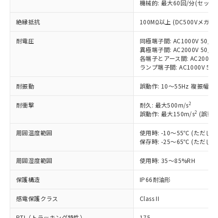
機械的: 最大60回/分(セッ
非含有に対応した製品が提供可能な商品で
す。
絶縁抵抗
100MΩ以上 (DC500Vメガ)
対応予定：EU RoHS指令（10物質）の非含
ご利用条件
有に対応した製品に切り替える予定のある
耐電圧
同極端子間: AC1000V 50/60
商品です。
異極端子間: AC2000V 50/60
対応予定なし：EU RoHS指令（10物質）の
各端子とアース間: AC2000V 5
以下の条件をお読みいただき、同意のうえ
ランプ端子間: AC1000V 50
非含有に非対応の商品で、対応品を出す予
ご利用ください。
定はありません。
耐振動
誤動作: 10～55Hz 複振幅 1
調査・確認中：EU RoHS指令（10物質）の
本サービスは、当社制御機器事業取扱
※1 中国RoHS○×表
非含有の対応状況を調査中または確認中の
商品の当社在庫状況および標準価格
2
耐衝撃
耐久: 最大500m/s
商品です。
2
誤動作: 最大150m/s
(誤動作
(税抜)を提供させていただくもので
「○」：最大均質材料含有率が中国RoHSの
非該当品：ライセンス料など無形物で、有
す。
基準値以下であることを示します。
害物質有無と関係のない商品です。
周囲温度範囲
使用時: -10～55℃ (ただ
当社制御機器事業取扱商品の中には、
「×」：最大均質材料含有率が中国RoHSの
仕入先様の事情により、非含有部品として
保存時: -25～65℃ (ただ
本サービスの対象外となる商品もある
基準値を超えていることを示します。
いたものが、含有品と判明した場合などや
当社は、これら貴社製品のうち、外国
ことをご了承ください。
「－」：未確認です。当社販売部門へお問
周囲湿度範囲
むを得ず変更することがあります。
使用時: 35～85%RH
為替および外国貿易法に定める商品
在庫状況および標準価格照会結果は、
い合わせください。
（以下｢規制貨物等」という）を輸出
記載している更新日時点での社内デー
保護構造
IP66耐油形
*EU RoHS指令（10物質）：
または国外への提供する場合は、日本
記
タに基づき作成されるものであり、閲
説明
鉛(Pb) 1000ppm以下、 水銀(Hg) 1000ppm以下、 カド
*中国RoHS10物質の基準値 (GB/T26572)：
国政府の輸出許可(または役務取引許
号
覧された時点での実際の在庫および標
ミウム(Cd) 100ppm以下、
Pb(鉛) :1000ppm、 Hg(水銀) : 1000ppm、 Cd(カドミウ
感電保護クラス
Class II
可)を取得するなどの必要な手続きを
六価クロム(Cr(Ⅵ)) 1000ppm以下、ポリ臭化ビフェニル
ム) : 100ppm、
準価格とは異なる場合があることをご
類(PBB) 1000ppm以下、ポリ臭化ジフェニルエーテル類
Cr(Ⅵ)(六価クロム) : 1000ppm、 PBBs(ポリ臭化ビフェ
とります。
了承ください。
PTI（トラッキング特性）
175