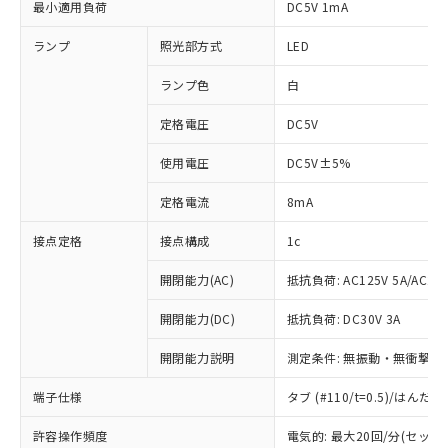
最小適用負荷
DC5V 1mA
ランプ
照光部方式
LED
ランプ色
白
定格電圧
DC5V
使用電圧
DC5V±5%
定格電流
8mA
接点定格
接点構成
1c
開閉能力(AC)
抵抗負荷: AC125V 5A/AC250
開閉能力(DC)
抵抗負荷: DC30V 3A
開閉能力説明
測定条件: 無振動・無衝撃状態
端子仕様
タブ (#110/t=0.5)/はん
※1 対応状況
許容操作頻度
電気的: 最大20回/分(セッ
対応済み：EU RoHS指令（10物質）の