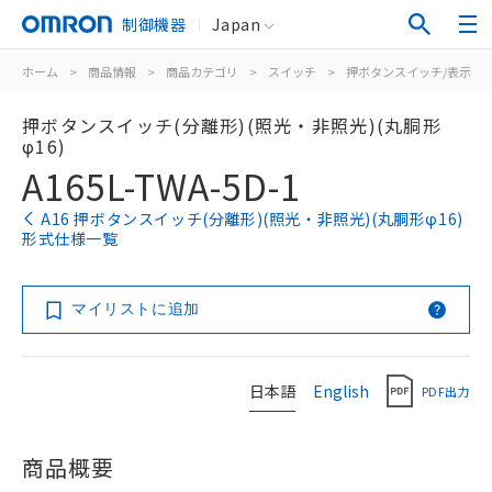
制御機器
Japan
ホーム
>
商品情報
>
商品カテゴリ
>
スイッチ
>
押ボタンスイッチ/表示灯
押ボタンスイッチ(分離形)(照光・非照光)(丸胴形
φ16)
A165L-TWA-5D-1
A16 押ボタンスイッチ(分離形)(照光・非照光)(丸胴形φ16)
形式仕様一覧
マイリストに追加
日本語
English
PDF出力
商品概要