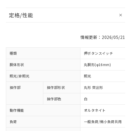
定格/性能
情報更新：2026/05/21
種類
押ボタンスイッチ
胴体形状
丸胴形(φ16mm)
照光/非照光
照光
操作部
操作部形状
丸形 突出形
操作部色
白
動作機能
オルタネイト
負荷
一般負荷/微小負荷共用