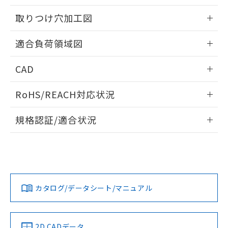
51物質の非含有証明書（当社基準）
の共同利用に関して"
の「1.共同利
※本証明書は発行日時点で非含有を証明す
取りつけ穴加工図
用者の範囲」に記載されている法人を
るもので、過去に遡って非含有を証明する
指します。
ものではありません。
情報更新：2026/05/21
適合負荷領域図
また、RoHS指令のフタル酸エステル類４
物質の対応では、対応完了までの期間は出
情報更新：2026/05/21
荷製品に未対応品が混在することから備考
CAD
欄に対応日を記載しておりました。
ログイン/会員登録いただくと、CADデータをダウンロー
既に当社にて対応品への在庫切替を完了
RoHS/REACH対応状況
ドすることができます。
していることから、特段のことがない限
り、2022年1月12日より割愛しておりま
情報更新：2026/7/29
規格認証/適合状況
す。
ログイン/会員登録
EU RoHS
注意事項・凡例
UL認証
CSA認証
CEマーキング
No
No
Yes
対応状況
対応予定月
※1
※2
ダウンロードデータをご利用いただく前に、以下を必ずお読
みください。
カタログ/データシート/マニュアル
対応済み
ソフトウェアの使用条件
LR型式承認
DNV型式承認
BV型式承認
KR型式承
（イギリス
（ノルウェー
（フランス
（韓国
船舶規格）
船舶規格）
船舶規格）
船舶規格
中国 RoHS
注意事項・凡例
2D CADデータ