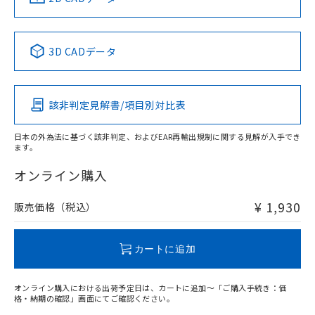
No
No
No
No
中国 RoHS表
※1 ※2
3D CADデータ
この製品の規格認証/適合状況ページへ
Pb
Hg
Cd
Cr(VI)
その他の認証はこちらのページからご検索ください
該非判定見解書/項目別対比表
O
O
O
O
日本の外為法に基づく該非判定、およびEAR再輸出規制に関する見解が入手でき
ます。
"対応済み"や非含有の記載がされた商品であっても、流通
在庫等で未対応品が混在する可能性があります。
オンライン購入
非含有品が必要な際は、弊社営業部門もしくは販売店へお
問い合わせください。
¥ 1,930
販売価格（税込）
この製品のRoHS/REACH対応状況ページへ
カートに追加
オンライン購入における出荷予定日は、カートに追加～「ご購入手続き：価
格・納期の確認」画面にてご確認ください。