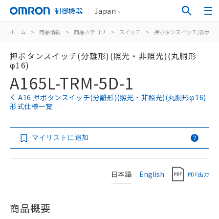
制御機器
Japan
ホーム
>
商品情報
>
商品カテゴリ
>
スイッチ
>
押ボタンスイッチ/表示灯
押ボタンスイッチ(分離形)(照光・非照光)(丸胴形
φ16)
A165L-TRM-5D-1
A16 押ボタンスイッチ(分離形)(照光・非照光)(丸胴形φ16)
形式仕様一覧
マイリストに追加
日本語
English
PDF出力
商品概要