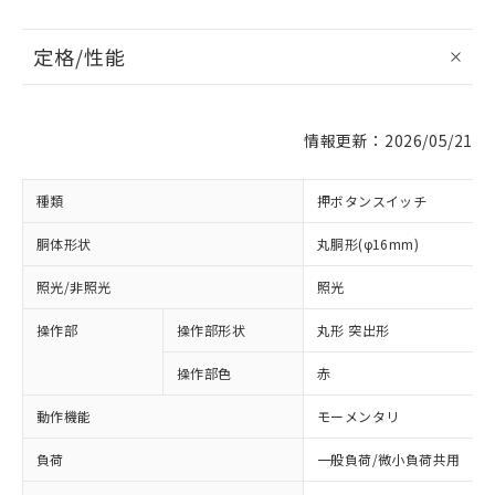
定格/性能
情報更新：2026/05/21
種類
押ボタンスイッチ
胴体形状
丸胴形(φ16mm)
照光/非照光
照光
操作部
操作部形状
丸形 突出形
操作部色
赤
動作機能
モーメンタリ
負荷
一般負荷/微小負荷共用