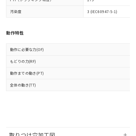
ルベンジル（BBP） 1000ppm以下、フタル酸ジブチル
全に破砕するなど、違法に輸出されな
DBP(フタル酸ジブチル) : 1000ppm、 DIBP(フタル酸ジ
様のお取引先、またはお客様担当のオ
（DBP） 1000ppm以下、フタル酸ジイソブチル
イソブチル) : 1000ppm、 BBP(フタル酸ブチルベンジ
△
一定数には満たないが在庫あり
いよう必要な手段を講じます。
汚染度
3 (IEC60947-5-1)
ムロン制御機器販売店・当社販売員に
(DIBP) 1000ppm以下
ル) : 1000ppm、
当社は貴社製品を、核兵器、ミサイ
但し、RoHS指令で産業用監視および制御機器に対する
DEHP(フタル酸ビス(2-エチルヘキシル)) : 1000ppm
ご相談ください。
適用除外項目は除く。
ル、化学兵器、生物兵器またはその他
－
在庫なし(最新の在庫状況につ
オムロン制御機器販売店や当社販売拠
フタル酸エステル類の４物質については閾値を超える意
武器並びにこれらの製造装置等に一切
いては、お客様のお取引先、ま
図的な使用がないことを確認しています。
点は「
販売ネットワーク
」をご確認
動作特性
※2 環境保護使用期限
使用いたしません。
たはお客様担当のオムロン制御
ください。
当社は、貴社製品を第三者に販売する
機器販売店・当社販売員にご確
在庫状況および標準価格結果を当社の
※2 対応予定月
「ｅ」：有害物質（10物質）のすべてが基
場合は、上記1、2および3の内容を当
動作に必要な力(OF)
認ください)
事前の承諾なく第三者に漏洩または開
準値以下であることを示します。
該第三者に通知します。また当社は、
示しないようお願いします。
部品在庫の切り替え状況などにより、予定
「10」：通常の使用状況下において有害物
もどりの力(RF)
販売先および販売に係わる関係者が違
マイパーツ機能（部品リスト作成サー
空
受注生産機種、また在庫状況の
月が前後することがあります。
質が外部に漏えいし、環境に深刻な影響を
法に輸出するおそれがある場合は、取
ビス）をご利用いただくには、I-Web
白
情報を公開していない機種
動作までの動き(PT)
及ぼさない年数を意味します。
り引きをいたしません。
メンバーズにご登録されている必要が
「－」：未確認です。当社販売部門へお問
あります。
全体の動き(TT)
い合わせください。
お客様が当ウェブサイト上で当社にご
※3 非含有証明書ダウンロード
登録された部品リストについて、当社
および当社の共同利用者が、当社の製
下記の非含有証明書をダウンロードするこ
品・サービスに関するお客様との取
とができます。
合意する
キャンセル
引・商談に必要な範囲で利用すること
をご了承ください。
EU RoHS指令（10物質）の非含有証明書
※当社の共同利用者とは、
"個人情報
51物質の非含有証明書（当社基準）
の共同利用に関して"
の「1.共同利
取りつけ穴加工図