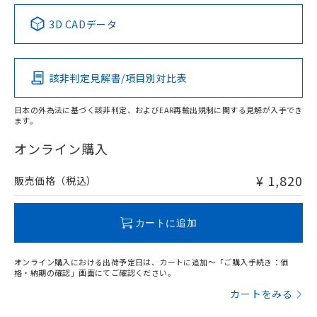
中国 RoHS表
※1 ※2
3D CADデータ
この製品の規格認証/適合状況ページへ
Pb
Hg
Cd
Cr(VI)
その他の認証はこちらのページからご検索ください
該非判定見解書/項目別対比表
O
O
O
O
日本の外為法に基づく該非判定、およびEAR再輸出規制に関する見解が入手でき
ます。
"対応済み"や非含有の記載がされた商品であっても、流通
在庫等で未対応品が混在する可能性があります。
オンライン購入
非含有品が必要な際は、弊社営業部門もしくは販売店へお
問い合わせください。
¥ 1,820
販売価格（税込）
この製品のRoHS/REACH対応状況ページへ
カートに追加
オンライン購入における出荷予定日は、カートに追加～「ご購入手続き：価
格・納期の確認」画面にてご確認ください。
カートをみる