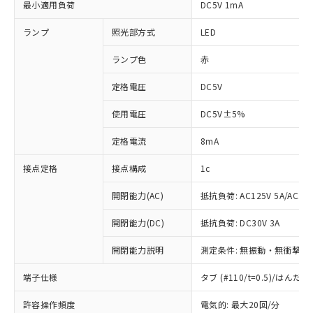
最小適用負荷
DC5V 1mA
ランプ
照光部方式
LED
ランプ色
赤
定格電圧
DC5V
使用電圧
DC5V±5%
定格電流
8mA
接点定格
接点構成
1c
開閉能力(AC)
抵抗負荷: AC125V 5A/AC250
開閉能力(DC)
抵抗負荷: DC30V 3A
開閉能力説明
測定条件: 無振動・無衝撃状態
※1 対応状況
端子仕様
タブ (#110/t=0.5)/はん
対応済み：EU RoHS指令（10物質）の
許容操作頻度
電気的: 最大20回/分
非含有に対応した製品が提供可能な商品で