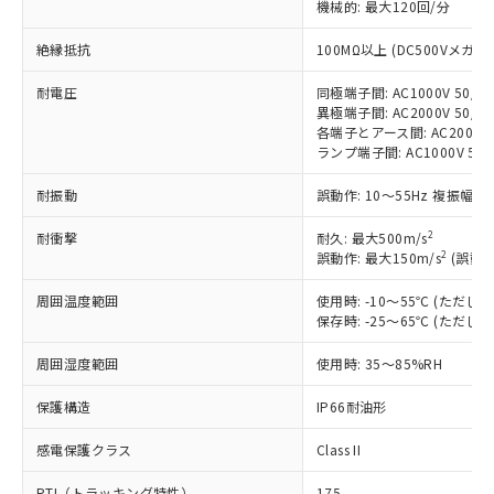
機械的: 最大120回/分
す。
対応予定：EU RoHS指令（10物質）の非含
絶縁抵抗
100MΩ以上 (DC500Vメガ)
ご利用条件
有に対応した製品に切り替える予定のある
商品です。
耐電圧
同極端子間: AC1000V 50/60
対応予定なし：EU RoHS指令（10物質）の
異極端子間: AC2000V 50/60
以下の条件をお読みいただき、同意のうえ
各端子とアース間: AC2000V 5
非含有に非対応の商品で、対応品を出す予
ご利用ください。
ランプ端子間: AC1000V 50
定はありません。
調査・確認中：EU RoHS指令（10物質）の
本サービスは、当社制御機器事業取扱
耐振動
誤動作: 10～55Hz 複振幅 1
※1 中国RoHS○×表
非含有の対応状況を調査中または確認中の
商品の当社在庫状況および標準価格
商品です。
2
(税抜)を提供させていただくもので
耐衝撃
耐久: 最大500m/s
「○」：最大均質材料含有率が中国RoHSの
非該当品：ライセンス料など無形物で、有
2
誤動作: 最大150m/s
(誤動作
す。
基準値以下であることを示します。
害物質有無と関係のない商品です。
当社制御機器事業取扱商品の中には、
「×」：最大均質材料含有率が中国RoHSの
仕入先様の事情により、非含有部品として
周囲温度範囲
使用時: -10～55℃ (ただ
本サービスの対象外となる商品もある
基準値を超えていることを示します。
いたものが、含有品と判明した場合などや
保存時: -25～65℃ (ただ
当社は、これら貴社製品のうち、外国
ことをご了承ください。
「－」：未確認です。当社販売部門へお問
むを得ず変更することがあります。
為替および外国貿易法に定める商品
在庫状況および標準価格照会結果は、
い合わせください。
周囲湿度範囲
使用時: 35～85%RH
（以下｢規制貨物等」という）を輸出
記載している更新日時点での社内デー
*EU RoHS指令（10物質）：
または国外への提供する場合は、日本
記
タに基づき作成されるものであり、閲
説明
保護構造
IP66耐油形
鉛(Pb) 1000ppm以下、 水銀(Hg) 1000ppm以下、 カド
*中国RoHS10物質の基準値 (GB/T26572)：
国政府の輸出許可(または役務取引許
号
覧された時点での実際の在庫および標
ミウム(Cd) 100ppm以下、
Pb(鉛) :1000ppm、 Hg(水銀) : 1000ppm、 Cd(カドミウ
可)を取得するなどの必要な手続きを
六価クロム(Cr(Ⅵ)) 1000ppm以下、ポリ臭化ビフェニル
ム) : 100ppm、
準価格とは異なる場合があることをご
感電保護クラス
Class II
類(PBB) 1000ppm以下、ポリ臭化ジフェニルエーテル類
Cr(Ⅵ)(六価クロム) : 1000ppm、 PBBs(ポリ臭化ビフェ
とります。
了承ください。
(PBDE) 1000ppm以下、フタル酸ビス(2-エチルヘキシ
○
一定数以上の在庫あり
ニル類) : 1000ppm、 PBDEs(ポリ臭化ジフェニルエーテ
当社は規制貨物を破棄する場合は、完
ル) (DEHP)(別名：DOP) 1000ppm以下、フタル酸ブチ
正式な納期状況および標準価格はお客
PTI（トラッキング特性）
175
ル類) : 1000ppm、