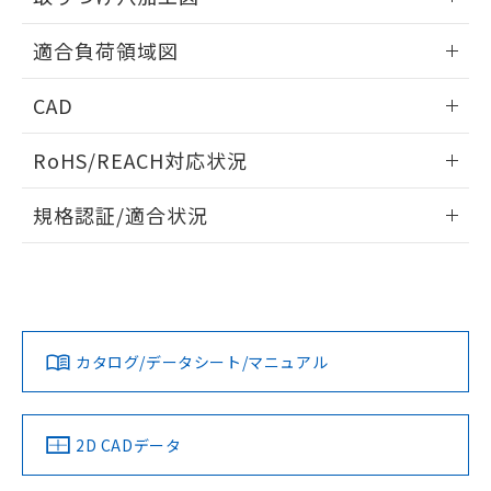
※本証明書は発行日時点で非含有を証明す
用者の範囲」に記載されている法人を
るもので、過去に遡って非含有を証明する
情報更新：2026/05/21
指します。
適合負荷領域図
ものではありません。
また、RoHS指令のフタル酸エステル類４
情報更新：2026/05/21
物質の対応では、対応完了までの期間は出
CAD
荷製品に未対応品が混在することから備考
欄に対応日を記載しておりました。
ログイン/会員登録いただくと、CADデータをダウンロー
RoHS/REACH対応状況
既に当社にて対応品への在庫切替を完了
ドすることができます。
していることから、特段のことがない限
情報更新：2026/7/29
規格認証/適合状況
り、2022年1月12日より割愛しておりま
す。
ログイン/会員登録
EU RoHS
注意事項・凡例
UL認証
CSA認証
CEマーキング
No
No
Yes
対応状況
対応予定月
※1
※2
ダウンロードデータをご利用いただく前に、以下を必ずお読
みください。
カタログ/データシート/マニュアル
対応済み
ソフトウェアの使用条件
LR型式承認
DNV型式承認
BV型式承認
KR型式承
（イギリス
（ノルウェー
（フランス
（韓国
船舶規格）
船舶規格）
船舶規格）
船舶規格
中国 RoHS
注意事項・凡例
2D CADデータ
No
No
No
No