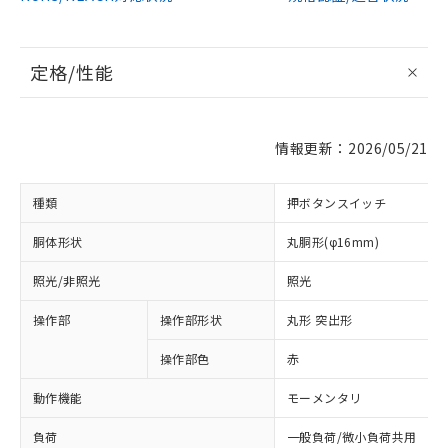
定格/性能
情報更新：2026/05/21
種類
押ボタンスイッチ
胴体形状
丸胴形(φ16mm)
照光/非照光
照光
操作部
操作部形状
丸形 突出形
操作部色
赤
動作機能
モーメンタリ
負荷
一般負荷/微小負荷共用