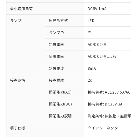
最小適用負荷
DC5V 1mA
ランプ
照光部方式
LED
ランプ色
赤
定格電圧
AC/DC24V
使用電圧
AC/DC24V±5%
定格電流
8mA
接点定格
接点構成
2c
開閉能力(AC)
抵抗負荷: AC125V 5A/AC250
開閉能力(DC)
抵抗負荷: DC30V 3A
※1 対応状況
開閉能力説明
測定条件: 無振動・無衝撃状態
対応済み：EU RoHS指令（10物質）の
端子仕様
クイックコネクタ
非含有に対応した製品が提供可能な商品で