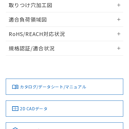
るもので、過去に遡って非含有を証明する
取りつけ穴加工図
指します。
ものではありません。
情報更新：2026/05/21
また、RoHS指令のフタル酸エステル類４
適合負荷領域図
物質の対応では、対応完了までの期間は出
荷製品に未対応品が混在することから備考
情報更新：2026/05/21
RoHS/REACH対応状況
欄に対応日を記載しておりました。
既に当社にて対応品への在庫切替を完了
情報更新：2026/7/29
していることから、特段のことがない限
規格認証/適合状況
り、2022年1月12日より割愛しておりま
EU RoHS
注意事項・凡例
す。
UL認証
CSA認証
CEマーキング
No
No
Yes
対応状況
対応予定月
※1
※2
カタログ/データシート/マニュアル
対応済み
LR型式承認
DNV型式承認
BV型式承認
KR型式承
（イギリス
（ノルウェー
（フランス
（韓国
船舶規格）
船舶規格）
船舶規格）
船舶規格
中国 RoHS
注意事項・凡例
2D CADデータ
No
No
No
No
中国 RoHS表
※1 ※2