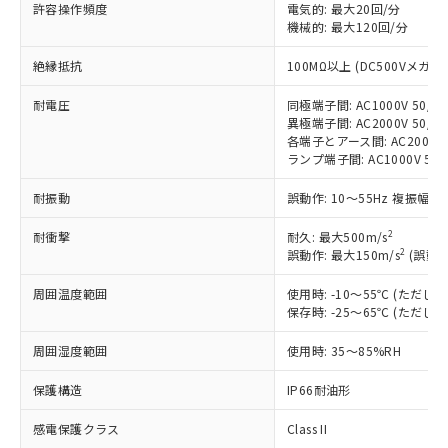
す。
許容操作頻度
電気的: 最大20回/分
対応予定：EU RoHS指令（10物質）の非含
機械的: 最大120回/分
ご利用条件
有に対応した製品に切り替える予定のある
商品です。
絶縁抵抗
100MΩ以上 (DC500Vメガ)
対応予定なし：EU RoHS指令（10物質）の
以下の条件をお読みいただき、同意のうえ
耐電圧
同極端子間: AC1000V 50/60
非含有に非対応の商品で、対応品を出す予
ご利用ください。
異極端子間: AC2000V 50/60
定はありません。
各端子とアース間: AC2000V 5
調査・確認中：EU RoHS指令（10物質）の
本サービスは、当社制御機器事業取扱
ランプ端子間: AC1000V 50
※1 中国RoHS○×表
非含有の対応状況を調査中または確認中の
商品の当社在庫状況および標準価格
商品です。
耐振動
誤動作: 10～55Hz 複振幅 1
(税抜)を提供させていただくもので
「○」：最大均質材料含有率が中国RoHSの
非該当品：ライセンス料など無形物で、有
す。
基準値以下であることを示します。
害物質有無と関係のない商品です。
2
耐衝撃
耐久: 最大500m/s
当社制御機器事業取扱商品の中には、
「×」：最大均質材料含有率が中国RoHSの
仕入先様の事情により、非含有部品として
2
誤動作: 最大150m/s
(誤動作
本サービスの対象外となる商品もある
基準値を超えていることを示します。
いたものが、含有品と判明した場合などや
当社は、これら貴社製品のうち、外国
ことをご了承ください。
「－」：未確認です。当社販売部門へお問
周囲温度範囲
使用時: -10～55℃ (ただ
むを得ず変更することがあります。
為替および外国貿易法に定める商品
在庫状況および標準価格照会結果は、
保存時: -25～65℃ (ただ
い合わせください。
（以下｢規制貨物等」という）を輸出
記載している更新日時点での社内デー
*EU RoHS指令（10物質）：
または国外への提供する場合は、日本
記
タに基づき作成されるものであり、閲
説明
周囲湿度範囲
使用時: 35～85%RH
鉛(Pb) 1000ppm以下、 水銀(Hg) 1000ppm以下、 カド
*中国RoHS10物質の基準値 (GB/T26572)：
国政府の輸出許可(または役務取引許
号
覧された時点での実際の在庫および標
ミウム(Cd) 100ppm以下、
Pb(鉛) :1000ppm、 Hg(水銀) : 1000ppm、 Cd(カドミウ
可)を取得するなどの必要な手続きを
六価クロム(Cr(Ⅵ)) 1000ppm以下、ポリ臭化ビフェニル
ム) : 100ppm、
保護構造
準価格とは異なる場合があることをご
IP66耐油形
類(PBB) 1000ppm以下、ポリ臭化ジフェニルエーテル類
Cr(Ⅵ)(六価クロム) : 1000ppm、 PBBs(ポリ臭化ビフェ
とります。
了承ください。
(PBDE) 1000ppm以下、フタル酸ビス(2-エチルヘキシ
○
一定数以上の在庫あり
ニル類) : 1000ppm、 PBDEs(ポリ臭化ジフェニルエーテ
当社は規制貨物を破棄する場合は、完
感電保護クラス
Class II
ル) (DEHP)(別名：DOP) 1000ppm以下、フタル酸ブチ
正式な納期状況および標準価格はお客
ル類) : 1000ppm、
ルベンジル（BBP） 1000ppm以下、フタル酸ジブチル
DBP(フタル酸ジブチル) : 1000ppm、 DIBP(フタル酸ジ