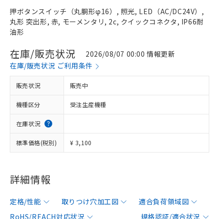
押ボタンスイッチ（丸胴形φ16）, 照光, LED（AC/DC24V）,
丸形 突出形, 赤, モーメンタリ, 2c, クイックコネクタ, IP66耐
油形
在庫/販売状況
2026/08/07 00:00 情報更新
在庫/販売状況 ご利用条件
販売状況
販売中
機種区分
受注生産機種
在庫状況
標準価格(税別)
¥ 3,100
詳細情報
定格/性能
取りつけ穴加工図
適合負荷領域図
RoHS/REACH対応状況
規格認証/適合状況