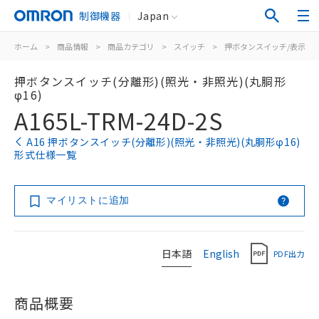
制御機器
Japan
ホーム
>
商品情報
>
商品カテゴリ
>
スイッチ
>
押ボタンスイッチ/表示灯
押ボタンスイッチ(分離形)(照光・非照光)(丸胴形
φ16)
A165L-TRM-24D-2S
A16 押ボタンスイッチ(分離形)(照光・非照光)(丸胴形φ16)
形式仕様一覧
マイリストに追加
日本語
English
PDF出力
商品概要