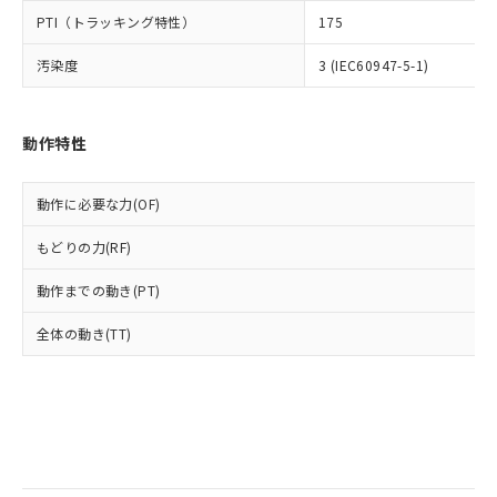
全に破砕するなど、違法に輸出されな
様のお取引先、またはお客様担当のオ
（DBP） 1000ppm以下、フタル酸ジイソブチル
イソブチル) : 1000ppm、 BBP(フタル酸ブチルベンジ
△
一定数には満たないが在庫あり
PTI（トラッキング特性）
いよう必要な手段を講じます。
175
ムロン制御機器販売店・当社販売員に
(DIBP) 1000ppm以下
ル) : 1000ppm、
当社は貴社製品を、核兵器、ミサイ
但し、RoHS指令で産業用監視および制御機器に対する
DEHP(フタル酸ビス(2-エチルヘキシル)) : 1000ppm
ご相談ください。
適用除外項目は除く。
汚染度
3 (IEC60947-5-1)
ル、化学兵器、生物兵器またはその他
－
在庫なし(最新の在庫状況につ
オムロン制御機器販売店や当社販売拠
フタル酸エステル類の４物質については閾値を超える意
武器並びにこれらの製造装置等に一切
いては、お客様のお取引先、ま
図的な使用がないことを確認しています。
点は「
販売ネットワーク
」をご確認
※2 環境保護使用期限
使用いたしません。
たはお客様担当のオムロン制御
ください。
当社は、貴社製品を第三者に販売する
動作特性
機器販売店・当社販売員にご確
在庫状況および標準価格結果を当社の
※2 対応予定月
「ｅ」：有害物質（10物質）のすべてが基
場合は、上記1、2および3の内容を当
認ください)
事前の承諾なく第三者に漏洩または開
準値以下であることを示します。
該第三者に通知します。また当社は、
示しないようお願いします。
動作に必要な力(OF)
部品在庫の切り替え状況などにより、予定
「10」：通常の使用状況下において有害物
販売先および販売に係わる関係者が違
マイパーツ機能（部品リスト作成サー
空
受注生産機種、また在庫状況の
月が前後することがあります。
質が外部に漏えいし、環境に深刻な影響を
法に輸出するおそれがある場合は、取
ビス）をご利用いただくには、I-Web
白
情報を公開していない機種
もどりの力(RF)
及ぼさない年数を意味します。
り引きをいたしません。
メンバーズにご登録されている必要が
「－」：未確認です。当社販売部門へお問
あります。
動作までの動き(PT)
い合わせください。
お客様が当ウェブサイト上で当社にご
※3 非含有証明書ダウンロード
登録された部品リストについて、当社
全体の動き(TT)
および当社の共同利用者が、当社の製
下記の非含有証明書をダウンロードするこ
品・サービスに関するお客様との取
とができます。
合意する
キャンセル
引・商談に必要な範囲で利用すること
をご了承ください。
EU RoHS指令（10物質）の非含有証明書
※当社の共同利用者とは、
"個人情報
51物質の非含有証明書（当社基準）
の共同利用に関して"
の「1.共同利
※本証明書は発行日時点で非含有を証明す
用者の範囲」に記載されている法人を