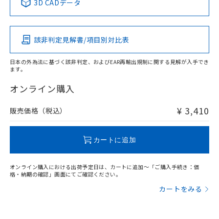
3D CADデータ
この製品の規格認証/適合状況ページへ
Pb
Hg
Cd
Cr(VI)
その他の認証はこちらのページからご検索ください
該非判定見解書/項目別対比表
O
O
O
O
日本の外為法に基づく該非判定、およびEAR再輸出規制に関する見解が入手でき
ます。
"対応済み"や非含有の記載がされた商品であっても、流通
在庫等で未対応品が混在する可能性があります。
オンライン購入
非含有品が必要な際は、弊社営業部門もしくは販売店へお
問い合わせください。
¥ 3,410
販売価格（税込）
この製品のRoHS/REACH対応状況ページへ
カートに追加
オンライン購入における出荷予定日は、カートに追加～「ご購入手続き：価
格・納期の確認」画面にてご確認ください。
カートをみる