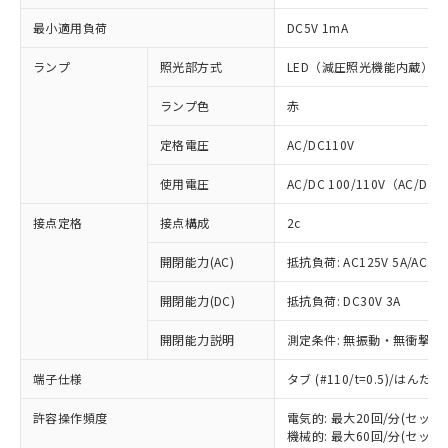
最小適用負荷
DC5V 1mA
ランプ
照光部方式
LED（減圧照光機能内蔵）
ランプ色
赤
定格電圧
AC/DC110V
使用電圧
AC/DC 100/110V（AC/DC 
接点定格
接点構成
2c
開閉能力(AC)
抵抗負荷: AC125V 5A/AC250
開閉能力(DC)
抵抗負荷: DC30V 3A
開閉能力説明
測定条件: 無振動・無衝撃状態
端子仕様
タブ (#110/t=0.5)/はん
※1 対応状況
許容操作頻度
電気的: 最大20回/分(セッ
対応済み：EU RoHS指令（10物質）の
機械的: 最大60回/分(セッ