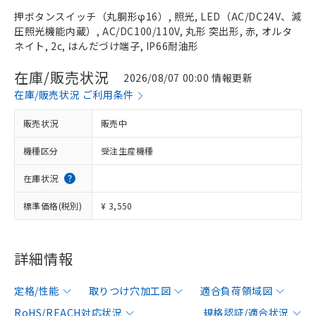
押ボタンスイッチ（丸胴形φ16）, 照光, LED（AC/DC24V、減
圧照光機能内蔵）, AC/DC100/110V, 丸形 突出形, 赤, オルタ
ネイト, 2c, はんだづけ端子, IP66耐油形
在庫/販売状況
2026/08/07 00:00 情報更新
在庫/販売状況 ご利用条件
販売状況
販売中
機種区分
受注生産機種
在庫状況
標準価格(税別)
¥ 3,550
詳細情報
定格/性能
取りつけ穴加工図
適合負荷領域図
RoHS/REACH対応状況
規格認証/適合状況