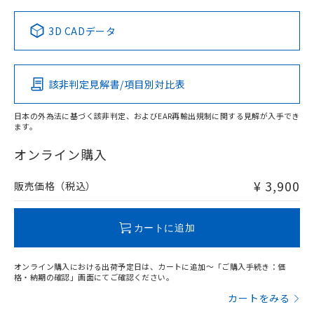
中国 RoHS表
※1 ※2
3D CADデータ
この製品の規格認証/適合状況ページへ
Pb
Hg
Cd
Cr(VI)
その他の認証はこちらのページからご検索ください
該非判定見解書/項目別対比表
X
O
O
O
日本の外為法に基づく該非判定、およびEAR再輸出規制に関する見解が入手でき
ます。
"対応済み"や非含有の記載がされた商品であっても、流通
在庫等で未対応品が混在する可能性があります。
オンライン購入
非含有品が必要な際は、弊社営業部門もしくは販売店へお
問い合わせください。
¥ 3,900
販売価格（税込）
この製品のRoHS/REACH対応状況ページへ
カートに追加
オンライン購入における出荷予定日は、カートに追加～「ご購入手続き：価
格・納期の確認」画面にてご確認ください。
カートをみる