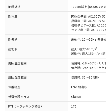
非含有に対応した製品が提供可能な商品で
す。
絶縁抵抗
100MΩ以上 (DC500Vメガ)
対応予定：EU RoHS指令（10物質）の非含
ご利用条件
有に対応した製品に切り替える予定のある
耐電圧
同極端子間: AC1000V 50/60
異極端子間: AC2000V 50/60
商品です。
各端子とアース間: AC2000V 5
対応予定なし：EU RoHS指令（10物質）の
ランプ端子間: AC1000V 50
以下の条件をお読みいただき、同意のうえ
非含有に非対応の商品で、対応品を出す予
ご利用ください。
定はありません。
耐振動
誤動作: 10～55Hz 複振幅 1
調査・確認中：EU RoHS指令（10物質）の
本サービスは、当社制御機器事業取扱
※1 中国RoHS○×表
非含有の対応状況を調査中または確認中の
2
耐衝撃
耐久: 最大500m/s
商品の当社在庫状況および標準価格
商品です。
2
誤動作: 最大150m/s
(誤動作
(税抜)を提供させていただくもので
「○」：最大均質材料含有率が中国RoHSの
非該当品：ライセンス料など無形物で、有
す。
基準値以下であることを示します。
害物質有無と関係のない商品です。
周囲温度範囲
使用時: -10～55℃ (ただ
当社制御機器事業取扱商品の中には、
「×」：最大均質材料含有率が中国RoHSの
保存時: -25～65℃ (ただ
仕入先様の事情により、非含有部品として
本サービスの対象外となる商品もある
基準値を超えていることを示します。
いたものが、含有品と判明した場合などや
当社は、これら貴社製品のうち、外国
ことをご了承ください。
周囲湿度範囲
使用時: 35～85%RH
「－」：未確認です。当社販売部門へお問
むを得ず変更することがあります。
為替および外国貿易法に定める商品
在庫状況および標準価格照会結果は、
い合わせください。
（以下｢規制貨物等」という）を輸出
記載している更新日時点での社内デー
保護構造
IP66耐油形
*EU RoHS指令（10物質）：
または国外への提供する場合は、日本
記
タに基づき作成されるものであり、閲
説明
鉛(Pb) 1000ppm以下、 水銀(Hg) 1000ppm以下、 カド
*中国RoHS10物質の基準値 (GB/T26572)：
国政府の輸出許可(または役務取引許
号
覧された時点での実際の在庫および標
ミウム(Cd) 100ppm以下、
感電保護クラス
Class II
Pb(鉛) :1000ppm、 Hg(水銀) : 1000ppm、 Cd(カドミウ
可)を取得するなどの必要な手続きを
六価クロム(Cr(Ⅵ)) 1000ppm以下、ポリ臭化ビフェニル
ム) : 100ppm、
準価格とは異なる場合があることをご
類(PBB) 1000ppm以下、ポリ臭化ジフェニルエーテル類
Cr(Ⅵ)(六価クロム) : 1000ppm、 PBBs(ポリ臭化ビフェ
とります。
PTI（トラッキング特性）
175
了承ください。
(PBDE) 1000ppm以下、フタル酸ビス(2-エチルヘキシ
○
一定数以上の在庫あり
ニル類) : 1000ppm、 PBDEs(ポリ臭化ジフェニルエーテ
当社は規制貨物を破棄する場合は、完