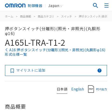
制御機器
Japan
ホーム
>
商品情報
>
商品カテゴリ
>
スイッチ
>
押ボタンスイッチ/表示灯
押ボタンスイッチ(分離形)(照光・非照光)(丸胴形
φ16)
A165L-TRA-T1-2
A16 押ボタンスイッチ(分離形)(照光・非照光)(丸胴形φ16)
形式仕様一覧
マイリストに追加
日本語
English
PDF出力
商品概要