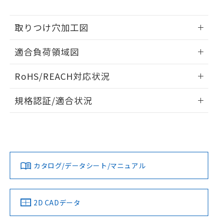
※本証明書は発行日時点で非含有を証明す
用者の範囲」に記載されている法人を
るもので、過去に遡って非含有を証明する
指します。
ものではありません。
取りつけ穴加工図
また、RoHS指令のフタル酸エステル類４
情報更新：2026/05/21
物質の対応では、対応完了までの期間は出
適合負荷領域図
荷製品に未対応品が混在することから備考
欄に対応日を記載しておりました。
情報更新：2026/05/21
RoHS/REACH対応状況
既に当社にて対応品への在庫切替を完了
していることから、特段のことがない限
情報更新：2026/7/29
り、2022年1月12日より割愛しておりま
規格認証/適合状況
す。
EU RoHS
注意事項・凡例
UL認証
CSA認証
CEマーキング
No
No
Yes
対応状況
対応予定月
※1
※2
カタログ/データシート/マニュアル
対応済み
LR型式承認
DNV型式承認
BV型式承認
KR型式承
（イギリス
（ノルウェー
（フランス
（韓国
船舶規格）
船舶規格）
船舶規格）
船舶規格
中国 RoHS
注意事項・凡例
2D CADデータ
No
No
No
No