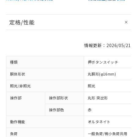
定格/性能
情報更新：2026/05/21
種類
押ボタンスイッチ
胴体形状
丸胴形(φ16mm)
照光/非照光
照光
操作部
操作部形状
丸形 突出形
操作部色
赤
動作機能
オルタネイト
負荷
一般負荷/微小負荷共用