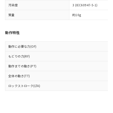
ル) (DEHP)(別名：DOP) 1000ppm以下、フタル酸ブチ
正式な納期状況および標準価格はお客
ル類) : 1000ppm、
ルベンジル（BBP） 1000ppm以下、フタル酸ジブチル
全に破砕するなど、違法に輸出されな
DBP(フタル酸ジブチル) : 1000ppm、 DIBP(フタル酸ジ
汚染度
3 (IEC60947-5-1)
様のお取引先、またはお客様担当のオ
（DBP） 1000ppm以下、フタル酸ジイソブチル
イソブチル) : 1000ppm、 BBP(フタル酸ブチルベンジ
△
一定数には満たないが在庫あり
いよう必要な手段を講じます。
ムロン制御機器販売店・当社販売員に
(DIBP) 1000ppm以下
ル) : 1000ppm、
質量
約10g
当社は貴社製品を、核兵器、ミサイ
但し、RoHS指令で産業用監視および制御機器に対する
DEHP(フタル酸ビス(2-エチルヘキシル)) : 1000ppm
ご相談ください。
適用除外項目は除く。
ル、化学兵器、生物兵器またはその他
－
在庫なし(最新の在庫状況につ
オムロン制御機器販売店や当社販売拠
フタル酸エステル類の４物質については閾値を超える意
武器並びにこれらの製造装置等に一切
いては、お客様のお取引先、ま
図的な使用がないことを確認しています。
点は「
販売ネットワーク
」をご確認
※2 環境保護使用期限
使用いたしません。
たはお客様担当のオムロン制御
動作特性
ください。
当社は、貴社製品を第三者に販売する
機器販売店・当社販売員にご確
在庫状況および標準価格結果を当社の
※2 対応予定月
「ｅ」：有害物質（10物質）のすべてが基
場合は、上記1、2および3の内容を当
認ください)
事前の承諾なく第三者に漏洩または開
準値以下であることを示します。
動作に必要な力(OF)
該第三者に通知します。また当社は、
示しないようお願いします。
部品在庫の切り替え状況などにより、予定
「10」：通常の使用状況下において有害物
販売先および販売に係わる関係者が違
マイパーツ機能（部品リスト作成サー
空
受注生産機種、また在庫状況の
もどりの力(RF)
月が前後することがあります。
質が外部に漏えいし、環境に深刻な影響を
法に輸出するおそれがある場合は、取
ビス）をご利用いただくには、I-Web
白
情報を公開していない機種
及ぼさない年数を意味します。
り引きをいたしません。
メンバーズにご登録されている必要が
動作までの動き(PT)
「－」：未確認です。当社販売部門へお問
あります。
い合わせください。
お客様が当ウェブサイト上で当社にご
全体の動き(TT)
※3 非含有証明書ダウンロード
登録された部品リストについて、当社
および当社の共同利用者が、当社の製
ロックストローク(LTA)
下記の非含有証明書をダウンロードするこ
品・サービスに関するお客様との取
とができます。
合意する
キャンセル
引・商談に必要な範囲で利用すること
をご了承ください。
EU RoHS指令（10物質）の非含有証明書
※当社の共同利用者とは、
"個人情報
51物質の非含有証明書（当社基準）
の共同利用に関して"
の「1.共同利