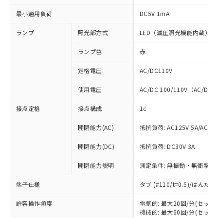
最小適用負荷
DC5V 1mA
ランプ
照光部方式
LED（減圧照光機能内蔵）
ランプ色
赤
定格電圧
AC/DC110V
使用電圧
AC/DC 100/110V（AC/DC 
接点定格
接点構成
1c
開閉能力(AC)
抵抗負荷: AC125V 5A/AC250
開閉能力(DC)
抵抗負荷: DC30V 3A
開閉能力説明
測定条件: 無振動・無衝撃状態
※1 対応状況
端子仕様
タブ (#110/t=0.5)/はん
対応済み：EU RoHS指令（10物質）の
許容操作頻度
電気的: 最大20回/分(セッ
非含有に対応した製品が提供可能な商品で
機械的: 最大60回/分(セッ