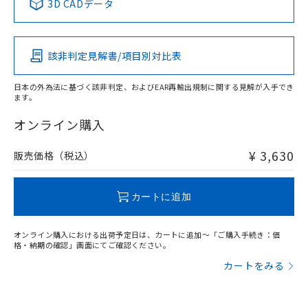
3D CADデータ
この製品の規格認証/適合状況ページへ
Pb
Hg
Cd
Cr(VI)
その他の認証はこちらのページからご検索ください
該非判定見解書/項目別対比表
X
O
O
O
日本の外為法に基づく該非判定、およびEAR再輸出規制に関する見解が入手でき
ます。
"対応済み"や非含有の記載がされた商品であっても、流通
在庫等で未対応品が混在する可能性があります。
オンライン購入
非含有品が必要な際は、弊社営業部門もしくは販売店へお
問い合わせください。
¥ 3,630
販売価格（税込）
この製品のRoHS/REACH対応状況ページへ
カートに追加
オンライン購入における出荷予定日は、カートに追加～「ご購入手続き：価
格・納期の確認」画面にてご確認ください。
カートをみる