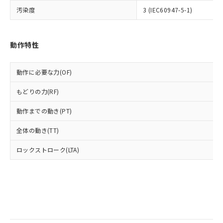
全に破砕するなど、違法に輸出されな
様のお取引先、またはお客様担当のオ
（DBP） 1000ppm以下、フタル酸ジイソブチル
イソブチル) : 1000ppm、 BBP(フタル酸ブチルベンジ
△
一定数には満たないが在庫あり
汚染度
いよう必要な手段を講じます。
3 (IEC60947-5-1)
ムロン制御機器販売店・当社販売員に
(DIBP) 1000ppm以下
ル) : 1000ppm、
当社は貴社製品を、核兵器、ミサイ
但し、RoHS指令で産業用監視および制御機器に対する
DEHP(フタル酸ビス(2-エチルヘキシル)) : 1000ppm
ご相談ください。
適用除外項目は除く。
ル、化学兵器、生物兵器またはその他
－
在庫なし(最新の在庫状況につ
オムロン制御機器販売店や当社販売拠
フタル酸エステル類の４物質については閾値を超える意
武器並びにこれらの製造装置等に一切
いては、お客様のお取引先、ま
図的な使用がないことを確認しています。
動作特性
点は「
販売ネットワーク
」をご確認
※2 環境保護使用期限
使用いたしません。
たはお客様担当のオムロン制御
ください。
当社は、貴社製品を第三者に販売する
機器販売店・当社販売員にご確
在庫状況および標準価格結果を当社の
※2 対応予定月
「ｅ」：有害物質（10物質）のすべてが基
動作に必要な力(OF)
場合は、上記1、2および3の内容を当
認ください)
事前の承諾なく第三者に漏洩または開
準値以下であることを示します。
該第三者に通知します。また当社は、
示しないようお願いします。
もどりの力(RF)
部品在庫の切り替え状況などにより、予定
「10」：通常の使用状況下において有害物
販売先および販売に係わる関係者が違
マイパーツ機能（部品リスト作成サー
空
受注生産機種、また在庫状況の
月が前後することがあります。
質が外部に漏えいし、環境に深刻な影響を
法に輸出するおそれがある場合は、取
ビス）をご利用いただくには、I-Web
白
情報を公開していない機種
動作までの動き(PT)
及ぼさない年数を意味します。
り引きをいたしません。
メンバーズにご登録されている必要が
「－」：未確認です。当社販売部門へお問
あります。
全体の動き(TT)
い合わせください。
お客様が当ウェブサイト上で当社にご
※3 非含有証明書ダウンロード
登録された部品リストについて、当社
ロックストローク(LTA)
および当社の共同利用者が、当社の製
下記の非含有証明書をダウンロードするこ
品・サービスに関するお客様との取
とができます。
合意する
キャンセル
引・商談に必要な範囲で利用すること
をご了承ください。
EU RoHS指令（10物質）の非含有証明書
※当社の共同利用者とは、
"個人情報
51物質の非含有証明書（当社基準）
の共同利用に関して"
の「1.共同利
※本証明書は発行日時点で非含有を証明す
用者の範囲」に記載されている法人を