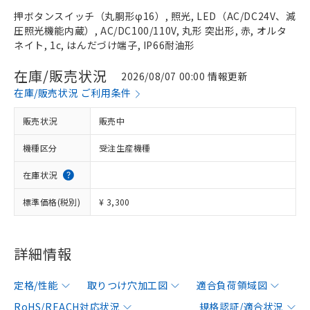
押ボタンスイッチ（丸胴形φ16）, 照光, LED（AC/DC24V、減
圧照光機能内蔵）, AC/DC100/110V, 丸形 突出形, 赤, オルタ
ネイト, 1c, はんだづけ端子, IP66耐油形
在庫/販売状況
2026/08/07 00:00 情報更新
在庫/販売状況 ご利用条件
販売状況
販売中
機種区分
受注生産機種
在庫状況
標準価格(税別)
¥ 3,300
詳細情報
定格/性能
取りつけ穴加工図
適合負荷領域図
RoHS/REACH対応状況
規格認証/適合状況