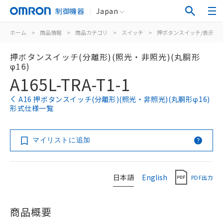
制御機器
Japan
ホーム
>
商品情報
>
商品カテゴリ
>
スイッチ
>
押ボタンスイッチ/表示灯
押ボタンスイッチ(分離形)(照光・非照光)(丸胴形
φ16)
A165L-TRA-T1-1
A16 押ボタンスイッチ(分離形)(照光・非照光)(丸胴形φ16)
形式仕様一覧
マイリストに追加
日本語
English
PDF出力
商品概要