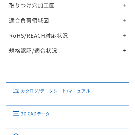
るもので、過去に遡って非含有を証明する
取りつけ穴加工図
指します。
ものではありません。
情報更新：2026/05/21
また、RoHS指令のフタル酸エステル類４
適合負荷領域図
物質の対応では、対応完了までの期間は出
荷製品に未対応品が混在することから備考
情報更新：2026/05/21
RoHS/REACH対応状況
欄に対応日を記載しておりました。
既に当社にて対応品への在庫切替を完了
情報更新：2026/7/29
していることから、特段のことがない限
規格認証/適合状況
り、2022年1月12日より割愛しておりま
EU RoHS
注意事項・凡例
す。
UL認証
CSA認証
CEマーキング
No
No
Yes
対応状況
対応予定月
※1
※2
カタログ/データシート/マニュアル
対応済み
LR型式承認
DNV型式承認
BV型式承認
KR型式承
（イギリス
（ノルウェー
（フランス
（韓国
船舶規格）
船舶規格）
船舶規格）
船舶規格
中国 RoHS
注意事項・凡例
2D CADデータ
No
No
No
No
中国 RoHS表
※1 ※2