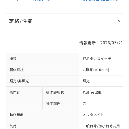
定格/性能
情報更新：2026/05/21
種類
押ボタンスイッチ
胴体形状
丸胴形(φ16mm)
照光/非照光
照光
操作部
操作部形状
丸形 突出形
操作部色
赤
動作機能
オルタネイト
負荷
一般負荷/微小負荷共用