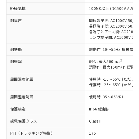
す。
対応予定：EU RoHS指令（10物質）の非含
絶縁抵抗
100MΩ以上 (DC500Vメガ)
ご利用条件
有に対応した製品に切り替える予定のある
商品です。
耐電圧
同極端子間: AC1000V 50/60
異極端子間: AC2000V 50/60
対応予定なし：EU RoHS指令（10物質）の
以下の条件をお読みいただき、同意のうえ
各端子とアース間: AC2000V 5
非含有に非対応の商品で、対応品を出す予
ランプ端子間: AC1000V 50
ご利用ください。
定はありません。
調査・確認中：EU RoHS指令（10物質）の
耐振動
本サービスは、当社制御機器事業取扱
誤動作: 10～55Hz 複振幅 1
※1 中国RoHS○×表
非含有の対応状況を調査中または確認中の
商品の当社在庫状況および標準価格
商品です。
2
耐衝撃
耐久: 最大500m/s
(税抜)を提供させていただくもので
「○」：最大均質材料含有率が中国RoHSの
非該当品：ライセンス料など無形物で、有
2
誤動作: 最大150m/s
(誤動作
す。
基準値以下であることを示します。
害物質有無と関係のない商品です。
当社制御機器事業取扱商品の中には、
「×」：最大均質材料含有率が中国RoHSの
仕入先様の事情により、非含有部品として
周囲温度範囲
使用時: -10～55℃ (ただ
本サービスの対象外となる商品もある
基準値を超えていることを示します。
保存時: -25～65℃ (ただ
いたものが、含有品と判明した場合などや
当社は、これら貴社製品のうち、外国
ことをご了承ください。
「－」：未確認です。当社販売部門へお問
むを得ず変更することがあります。
為替および外国貿易法に定める商品
在庫状況および標準価格照会結果は、
周囲湿度範囲
使用時: 35～85%RH
い合わせください。
（以下｢規制貨物等」という）を輸出
記載している更新日時点での社内デー
*EU RoHS指令（10物質）：
または国外への提供する場合は、日本
記
タに基づき作成されるものであり、閲
説明
保護構造
IP66耐油形
鉛(Pb) 1000ppm以下、 水銀(Hg) 1000ppm以下、 カド
*中国RoHS10物質の基準値 (GB/T26572)：
国政府の輸出許可(または役務取引許
号
覧された時点での実際の在庫および標
ミウム(Cd) 100ppm以下、
Pb(鉛) :1000ppm、 Hg(水銀) : 1000ppm、 Cd(カドミウ
可)を取得するなどの必要な手続きを
六価クロム(Cr(Ⅵ)) 1000ppm以下、ポリ臭化ビフェニル
ム) : 100ppm、
感電保護クラス
準価格とは異なる場合があることをご
Class II
類(PBB) 1000ppm以下、ポリ臭化ジフェニルエーテル類
Cr(Ⅵ)(六価クロム) : 1000ppm、 PBBs(ポリ臭化ビフェ
とります。
了承ください。
(PBDE) 1000ppm以下、フタル酸ビス(2-エチルヘキシ
○
一定数以上の在庫あり
ニル類) : 1000ppm、 PBDEs(ポリ臭化ジフェニルエーテ
当社は規制貨物を破棄する場合は、完
PTI（トラッキング特性）
175
ル) (DEHP)(別名：DOP) 1000ppm以下、フタル酸ブチ
正式な納期状況および標準価格はお客
ル類) : 1000ppm、
ルベンジル（BBP） 1000ppm以下、フタル酸ジブチル
DBP(フタル酸ジブチル) : 1000ppm、 DIBP(フタル酸ジ